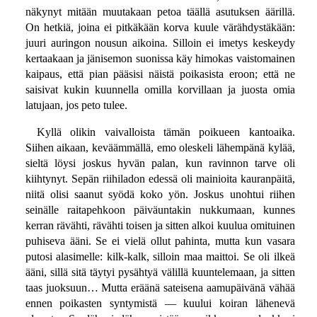
näkynyt mitään muutakaan petoa täällä asutuksen äärillä.
On hetkiä, joina ei pitkäkään korva kuule värähdystäkään:
juuri auringon nousun aikoina. Silloin ei imetys keskeydy
kertaakaan ja jänisemon suonissa käy himokas vaistomainen
kaipaus, että pian pääsisi näistä poikasista eroon; että ne
saisivat kukin kuunnella omilla korvillaan ja juosta omia
latujaan, jos peto tulee.
Kyllä olikin vaivalloista tämän poikueen kantoaika.
Siihen aikaan, keväämmällä, emo oleskeli lähempänä kylää,
sieltä löysi joskus hyvän palan, kun ravinnon tarve oli
kiihtynyt. Sepän riihiladon edessä oli mainioita kauranpäitä,
niitä olisi saanut syödä koko yön. Joskus unohtui riihen
seinälle raitapehkoon päiväuntakin nukkumaan, kunnes
kerran rävähti, rävähti toisen ja sitten alkoi kuulua omituinen
puhiseva ääni. Se ei vielä ollut pahinta, mutta kun vasara
putosi alasimelle: kilk-kalk, silloin maa maittoi. Se oli ilkeä
ääni, sillä sitä täytyi pysähtyä välillä kuuntelemaan, ja sitten
taas juoksuun… Mutta eräänä sateisena aamupäivänä vähää
ennen poikasten syntymistä — kuului koiran lähenevä