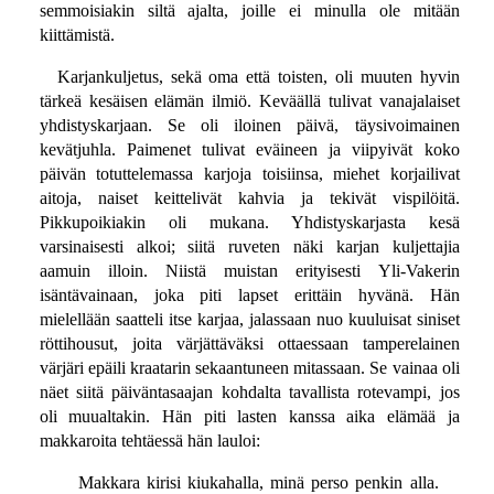
semmoisiakin siltä ajalta, joille ei minulla ole mitään
kiittämistä.
Karjankuljetus, sekä oma että toisten, oli muuten hyvin
tärkeä kesäisen elämän ilmiö. Keväällä tulivat vanajalaiset
yhdistyskarjaan. Se oli iloinen päivä, täysivoimainen
kevätjuhla. Paimenet tulivat eväineen ja viipyivät koko
päivän totuttelemassa karjoja toisiinsa, miehet korjailivat
aitoja, naiset keittelivät kahvia ja tekivät vispilöitä.
Pikkupoikiakin oli mukana. Yhdistyskarjasta kesä
varsinaisesti alkoi; siitä ruveten näki karjan kuljettajia
aamuin illoin. Niistä muistan erityisesti Yli-Vakerin
isäntävainaan, joka piti lapset erittäin hyvänä. Hän
mielellään saatteli itse karjaa, jalassaan nuo kuuluisat siniset
röttihousut, joita värjättäväksi ottaessaan tamperelainen
värjäri epäili kraatarin sekaantuneen mitassaan. Se vainaa oli
näet siitä päiväntasaajan kohdalta tavallista rotevampi, jos
oli muualtakin. Hän piti lasten kanssa aika elämää ja
makkaroita tehtäessä hän lauloi:
Makkara kirisi kiukahalla, minä perso penkin alla.