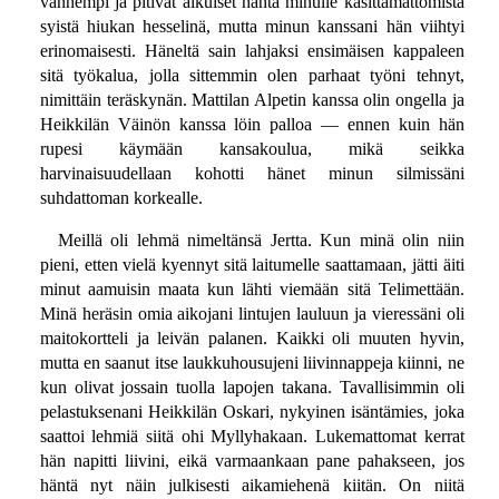
vanhempi ja pitivät aikuiset häntä minulle käsittämättömistä
syistä hiukan hesselinä, mutta minun kanssani hän viihtyi
erinomaisesti. Häneltä sain lahjaksi ensimäisen kappaleen
sitä työkalua, jolla sittemmin olen parhaat työni tehnyt,
nimittäin teräskynän. Mattilan Alpetin kanssa olin ongella ja
Heikkilän Väinön kanssa löin palloa — ennen kuin hän
rupesi käymään kansakoulua, mikä seikka
harvinaisuudellaan kohotti hänet minun silmissäni
suhdattoman korkealle.
Meillä oli lehmä nimeltänsä Jertta. Kun minä olin niin
pieni, etten vielä kyennyt sitä laitumelle saattamaan, jätti äiti
minut aamuisin maata kun lähti viemään sitä Telimettään.
Minä heräsin omia aikojani lintujen lauluun ja vieressäni oli
maitokortteli ja leivän palanen. Kaikki oli muuten hyvin,
mutta en saanut itse laukkuhousujeni liivinnappeja kiinni, ne
kun olivat jossain tuolla lapojen takana. Tavallisimmin oli
pelastuksenani Heikkilän Oskari, nykyinen isäntämies, joka
saattoi lehmiä siitä ohi Myllyhakaan. Lukemattomat kerrat
hän napitti liivini, eikä varmaankaan pane pahakseen, jos
häntä nyt näin julkisesti aikamiehenä kiitän. On niitä