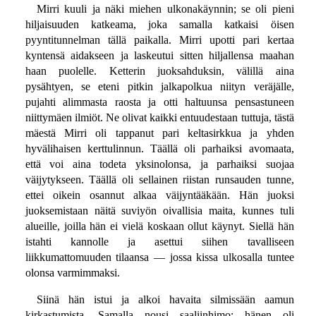
Mirri kuuli ja näki miehen ulkonakäynnin; se oli pieni
hiljaisuuden katkeama, joka samalla katkaisi öisen
pyyntitunnelman tällä paikalla. Mirri upotti pari kertaa
kyntensä aidakseen ja laskeutui sitten hiljallensa maahan
haan puolelle. Ketterin juoksahduksin, välillä aina
pysähtyen, se eteni pitkin jalkapolkua niityn veräjälle,
pujahti alimmasta raosta ja otti haltuunsa pensastuneen
niittymäen ilmiöt. Ne olivat kaikki entuudestaan tuttuja, tästä
mäestä Mirri oli tappanut pari keltasirkkua ja yhden
hyvälihaisen kerttulinnun. Täällä oli parhaiksi avomaata,
että voi aina todeta yksinolonsa, ja parhaiksi suojaa
väijytykseen. Täällä oli sellainen riistan runsauden tunne,
ettei oikein osannut alkaa väijyntääkään. Hän juoksi
juoksemistaan näitä suviyön oivallisia maita, kunnes tuli
alueille, joilla hän ei vielä koskaan ollut käynyt. Siellä hän
istahti kannolle ja asettui siihen tavalliseen
liikkumattomuuden tilaansa — jossa kissa ulkosalla tuntee
olonsa varmimmaksi.
Siinä hän istui ja alkoi havaita silmissään aamun
kirkastumista. Samalla nousi saaliinhimo: hänen oli