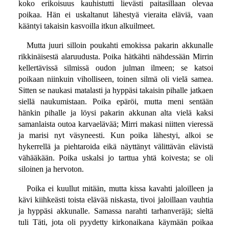
koko erikoisuus kauhistutti lievästi paitasillaan olevaa
poikaa. Hän ei uskaltanut lähestyä vieraita eläviä, vaan
kääntyi takaisin kasvoilla itkun alkuilmeet.
Mutta juuri silloin poukahti emokissa pakarin akkunalle
rikkinäisestä alaruudusta. Poika hätkähti nähdessään Mirrin
kellertävissä silmissä oudon julman ilmeen; se katsoi
poikaan niinkuin viholliseen, toinen silmä oli vielä samea.
Sitten se naukasi matalasti ja hyppäsi takaisin pihalle jatkaen
siellä naukumistaan. Poika epäröi, mutta meni sentään
hänkin pihalle ja löysi pakarin akkunan alta vielä kaksi
samanlaista outoa karvaelävää; Mirri makasi niitten vieressä
ja marisi nyt väsyneesti. Kun poika lähestyi, alkoi se
hykerrellä ja piehtaroida eikä näyttänyt välittävän elävistä
vähääkään. Poika uskalsi jo tarttua yhtä koivesta; se oli
siloinen ja hervoton.
Poika ei kuullut mitään, mutta kissa kavahti jaloilleen ja
kävi kiihkeästi toista elävää niskasta, tivoi jaloillaan vauhtia
ja hyppäsi akkunalle. Samassa narahti tarhanveräjä; sieltä
tuli Täti, jota oli pyydetty kirkonaikana käymään poikaa