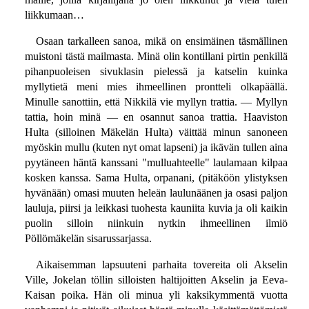
liikkumaan…
Osaan tarkalleen sanoa, mikä on ensimäinen täsmällinen
muistoni tästä mailmasta. Minä olin kontillani pirtin penkillä
pihanpuoleisen sivuklasin pielessä ja katselin kuinka
myllytietä meni mies ihmeellinen prontteli olkapäällä.
Minulle sanottiin, että Nikkilä vie myllyn trattia. — Myllyn
tattia, hoin minä — en osannut sanoa trattia. Haaviston
Hulta (silloinen Mäkelän Hulta) väittää minun sanoneen
myöskin mullu (kuten nyt omat lapseni) ja ikävän tullen aina
pyytäneen häntä kanssani "mulluahteelle" laulamaan kilpaa
kosken kanssa. Sama Hulta, orpanani, (pitäköön ylistyksen
hyvänään) omasi muuten heleän laulunäänen ja osasi paljon
lauluja, piirsi ja leikkasi tuohesta kauniita kuvia ja oli kaikin
puolin silloin niinkuin nytkin ihmeellinen ilmiö
Pöllömäkelän sisarussarjassa.
Aikaisemman lapsuuteni parhaita tovereita oli Akselin
Ville, Jokelan töllin silloisten haltijoitten Akselin ja Eeva-
Kaisan poika. Hän oli minua yli kaksikymmentä vuotta