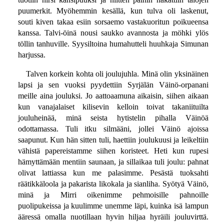
puumerkit. Myöhemmin kesällä, kun tulva oli laskenut,
souti kiven takaa esiin sorsaemo vastakuoritun poikueensa
kanssa. Talvi-öinä nousi saukko avannosta ja möhki ylös
töllin tanhuville. Syysiltoina humahutteli huuhkaja Simunan
harjussa.
Talven korkein kohta oli joulujuhla. Minä olin yksinäinen
lapsi ja sen vuoksi pyydettiin Syrjälän Väinö-orpanani
meille aina jouluksi. Jo aattoaamuna aikaisin, siihen aikaan
kun vanajalaiset kilisevin kelloin toivat takaniituilta
jouluheinää, minä seista hytistelin pihalla Väinöä
odottamassa. Tuli itku silmääni, jollei Väinö ajoissa
saapunut. Kun hän sitten tuli, haettiin joulukuusi ja leikeltiin
vähistä papereistamme siihen koristeet. Heti kun rupesi
hämyttämään mentiin saunaan, ja sillaikaa tuli joulu: pahnat
olivat lattiassa kun me palasimme. Pesästä tuoksahti
räätikkäloola ja pakarista likokala ja sianliha. Syötyä Väinö,
minä ja Mirri oikenimme pehmoisille pahnoille
puolipukeissa ja kuulimme unemme läpi, kuinka isä lampun
ääressä omalla nuotillaan hyvin hiljaa hyräili jouluvirttä.