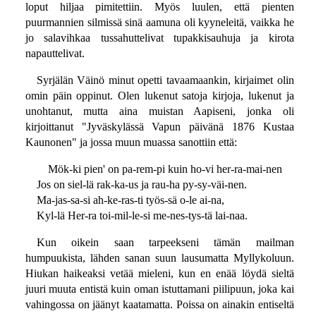
loput hiljaa pimitettiin. Myös luulen, että pienten
puurmannien silmissä sinä aamuna oli kyyneleitä, vaikka he
jo salavihkaa tussahuttelivat tupakkisauhuja ja kirota
napauttelivat.
Syrjälän Väinö minut opetti tavaamaankin, kirjaimet olin
omin päin oppinut. Olen lukenut satoja kirjoja, lukenut ja
unohtanut, mutta aina muistan Aapiseni, jonka oli
kirjoittanut "Jyväskylässä Vapun päivänä 1876 Kustaa
Kaunonen" ja jossa muun muassa sanottiin että:
Mök-ki pien' on pa-rem-pi kuin ho-vi her-ra-mai-nen
Jos on siel-lä rak-ka-us ja rau-ha py-sy-väi-nen.
Ma-jas-sa-si ah-ke-ras-ti työs-sä o-le ai-na,
Kyl-lä Her-ra toi-mil-le-si me-nes-tys-tä lai-naa.
Kun oikein saan tarpeekseni tämän mailman
humpuukista, lähden sanan suun lausumatta Myllykoluun.
Hiukan haikeaksi vetää mieleni, kun en enää löydä sieltä
juuri muuta entistä kuin oman istuttamani piilipuun, joka kai
vahingossa on jäänyt kaatamatta. Poissa on ainakin entiseltä