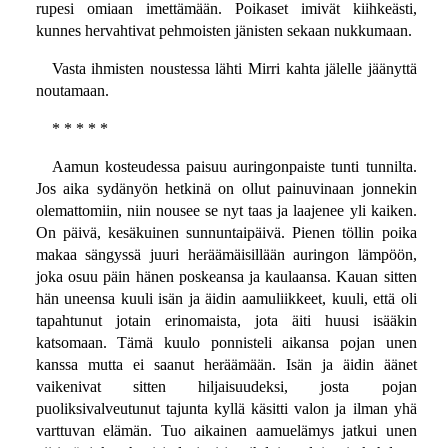
rupesi omiaan imettämään. Poikaset imivät kiihkeästi,
kunnes hervahtivat pehmoisten jänisten sekaan nukkumaan.
Vasta ihmisten noustessa lähti Mirri kahta jälelle jäänyttä
noutamaan.
* * * * *
Aamun kosteudessa paisuu auringonpaiste tunti tunnilta.
Jos aika sydänyön hetkinä on ollut painuvinaan jonnekin
olemattomiin, niin nousee se nyt taas ja laajenee yli kaiken.
On päivä, kesäkuinen sunnuntaipäivä. Pienen töllin poika
makaa sängyssä juuri heräämäisillään auringon lämpöön,
joka osuu päin hänen poskeansa ja kaulaansa. Kauan sitten
hän uneensa kuuli isän ja äidin aamuliikkeet, kuuli, että oli
tapahtunut jotain erinomaista, jota äiti huusi isääkin
katsomaan. Tämä kuulo ponnisteli aikansa pojan unen
kanssa mutta ei saanut heräämään. Isän ja äidin äänet
vaikenivat sitten hiljaisuudeksi, josta pojan
puoliksivalveutunut tajunta kyllä käsitti valon ja ilman yhä
varttuvan elämän. Tuo aikainen aamuelämys jatkui unen