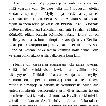
oli kovin runsaasti Myllyojassa ja sai niitä sieltä melkein
millä konstilla vain. Se alue, jolla minä kravustin, ulottui
kotoani alaspäin pitkin Myllyniittuja metsään asti, josta en
vieläkään tiedä kenen metsää se on. Ainakin siellä jossain
hyvin salaperäisessä paikassa on Pyksyn Tasku. Ylöspäin
ulottuivat retkeni läpi Heikkilän haan, siitä Tättälän ja Hillun
Rönksöjä pitkin Ruusin Rönksön rajalle, jonka yli oli
kielletty astumasta. Innokkaimpia kravustajia olivat Ketsiian
pojat, joitten kotopirtti oli ja on vieläkin Telisillan korvassa.
Sinne oli kotoani pitkä matka kaunista koivuhakaa, joka
keväisin oli kirsikukkasista valkoisena kuin lumi.
Yleensä oli kesäisessä elämässäni joki paras toverini.
Siellä minä kolukistoissa kyykin ja hyräilin päivät
pääksytysten. Heikkilän haassa vanajalaisten myllyn
raunioilla oli salaperäistä kihinää ja kohinaa, siellä kasvoi
mustia viinimarjoja ja harvinaisia vesikukkasia. Sillan alla
lenteli sinivihreitä vesikorentoja ja myllyn ruuhten takana
tuomiryteikössä kasvoi villiä humalaa. Keväisin joki tulvi ja
vei sillan mukanaan. Se oli tehtävä uudestaan. Joka talosta
tuotiin hirsi kansipuuksi ja niitten päihin hakattiin talojen