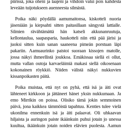
piirissä, joka oheni ja laajeni ja vihdoin valui pois kahdesta
leveään tuijotukseen auenneesta silmästä.
Poika näki pöydällä aamumaitonsa, kiskotteli nuoria
jäseniään ja kiepsahti sitten paitasillaan sängystä lattialle.
Silmien rävähtämättä hän katseli akkunanruutuja,
kellontaulua, saapasparia, haukotteli niin että pää järisi ja
juoksi sitten kuin sanan saaneena pimeän porstuan läpi
pakariin. Aamuaurinko paistoi suoraan kissojen matolle,
jossa näkyi ihmeellistä joukkoa. Emäkissaa siellä ei ollut,
mutta vallan outoja karvaeläimiä makasi siellä oikosenaan
kokonainen röykkiö. Niiden välistä näkyi nukkuvien
kissanpoikasten päitä.
Poika muistaa, että nyt on pyhä, että isä ja äiti ovat
lähteneet kirkkoon ja jättäneet hänet yksin nukkumaan. Ja
emo Mirrikin on poissa. Olisiko tämä jokin semmoinen
päivä, jona kaikkea tämmöistä tapahtuu. Kenties tulee vielä
ukonilma ennenkuin isä ja äiti palaavat. Oli uhkaavan
hiljaista ja auringon paiste ikäänkuin puhui jotain jo unessa
kuultua, ikäänkuin jotain noiden elävien puolesta. Aamun