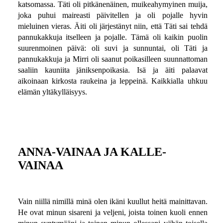
katsomassa. Täti oli pitkänenäinen, muikeahymyinen muija,
joka puhui maireasti päivitellen ja oli pojalle hyvin
mieluinen vieras. Äiti oli järjestänyt niin, että Täti sai tehdä
pannukakkuja itselleen ja pojalle. Tämä oli kaikin puolin
suurenmoinen päivä: oli suvi ja sunnuntai, oli Täti ja
pannukakkuja ja Mirri oli saanut poikasilleen suunnattoman
saaliin kauniita jäniksenpoikasia. Isä ja äiti palaavat
aikoinaan kirkosta raukeina ja leppeinä. Kaikkialla uhkuu
elämän yltäkylläisyys.
ANNA-VAINAA JA KALLE-
VAINAA
Vain niillä nimillä minä olen ikäni kuullut heitä mainittavan.
He ovat minun sisareni ja veljeni, joista toinen kuoli ennen