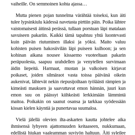
vaiheille. On semmoinen kohta ajassa…
Mutta pienen pojan tunnelma värähtää toiseksi, kun äiti
tulee lypsinkiulu kädessä navetasta pirttiin päin. Poika lähtee
vaistomaisesti äitinsä perässä, tullaan porstuan läpi matalaan
savuiseen pakariin. Kaikki tämä tapahtuu yhtä luontevasti
kuin päivän riutuminen illaksi ja yöksi. Maito valuu
kohisten puisen hakosiivilän läpi puiseen kulhoon; ja sen
kohinan aikana nousee kissaemo vuoteeltaan pakarin
peräpuolesta, saapuu urahdellen ja venytellen survimaan
äidin liepeitä. Harmaat, mustan ja valkoisen kirjavat
poikaset, joiden silmäraot vasta toissa päivänä oikein
aukenivat, lähtevät nekin riepusijoiltaan työläästi rämpien ja
kimeästi maukuen ja saavuttavat emon hännän, juuri kun
emon suu on päässyt kiihkeästi lerkkimään lämmintä
maitoa. Poikakin on saanut osansa ja tarkkaa syödessään
kissan kielen käyntiä ja punertavaa suumaloa.
Vielä jälellä olevien ilta-askarten kautta johtelee aika
ihmisensä lyhyeen ajattomuuden keitaaseen, nukkumaan,
edellistä hiukan vaaleamman suviyön haltuun. Äiti syleilee