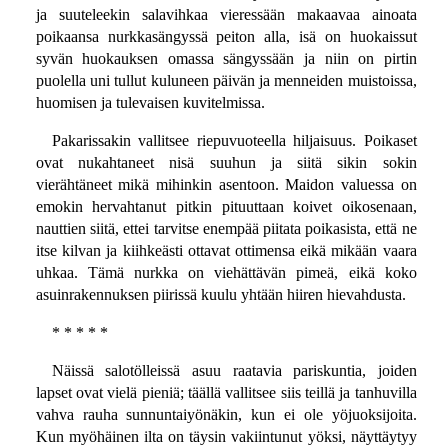
ja suuteleekin salavihkaa vieressään makaavaa ainoata
poikaansa nurkkasängyssä peiton alla, isä on huokaissut
syvän huokauksen omassa sängyssään ja niin on pirtin
puolella uni tullut kuluneen päivän ja menneiden muistoissa,
huomisen ja tulevaisen kuvitelmissa.
Pakarissakin vallitsee riepuvuoteella hiljaisuus. Poikaset
ovat nukahtaneet nisä suuhun ja siitä sikin sokin
vierähtäneet mikä mihinkin asentoon. Maidon valuessa on
emokin hervahtanut pitkin pituuttaan koivet oikosenaan,
nauttien siitä, ettei tarvitse enempää piitata poikasista, että ne
itse kilvan ja kiihkeästi ottavat ottimensa eikä mikään vaara
uhkaa. Tämä nurkka on viehättävän pimeä, eikä koko
asuinrakennuksen piirissä kuulu yhtään hiiren hievahdusta.
* * * * *
Näissä salotölleissä asuu raatavia pariskuntia, joiden
lapset ovat vielä pieniä; täällä vallitsee siis teillä ja tanhuvilla
vahva rauha sunnuntaiyönäkin, kun ei ole yöjuoksijoita.
Kun myöhäinen ilta on täysin vakiintunut yöksi, näyttäytyy