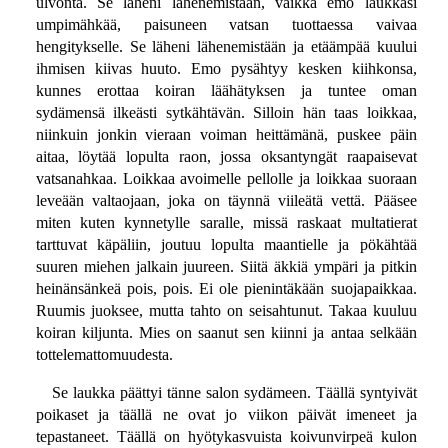
ulvonta. Se läheni lähenemistään, vaikka emo laukkasi
umpimähkää, paisuneen vatsan tuottaessa vaivaa
hengitykselle. Se läheni lähenemistään ja etäämpää kuului
ihmisen kiivas huuto. Emo pysähtyy kesken kiihkonsa,
kunnes erottaa koiran läähätyksen ja tuntee oman
sydämensä ilkeästi sytkähtävän. Silloin hän taas loikkaa,
niinkuin jonkin vieraan voiman heittämänä, puskee päin
aitaa, löytää lopulta raon, jossa oksantyngät raapaisevat
vatsanahkaa. Loikkaa avoimelle pellolle ja loikkaa suoraan
leveään valtaojaan, joka on täynnä viileätä vettä. Pääsee
miten kuten kynnetylle saralle, missä raskaat multatierat
tarttuvat käpäliin, joutuu lopulta maantielle ja pökähtää
suuren miehen jalkain juureen. Siitä äkkiä ympäri ja pitkin
heinänsänkeä pois, pois. Ei ole pienintäkään suojapaikkaa.
Ruumis juoksee, mutta tahto on seisahtunut. Takaa kuuluu
koiran kiljunta. Mies on saanut sen kiinni ja antaa selkään
tottelemattomuudesta.
Se laukka päättyi tänne salon sydämeen. Täällä syntyivät
poikaset ja täällä ne ovat jo viikon päivät imeneet ja
tepastaneet. Täällä on hyötykasvuista koivunvirpeä kulon