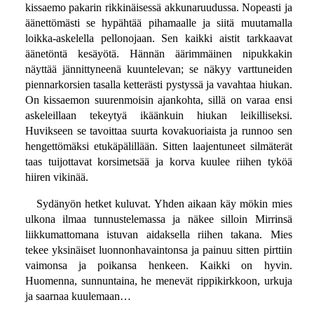
kissaemo pakarin rikkinäisessä akkunaruudussa. Nopeasti ja
äänettömästi se hypähtää pihamaalle ja siitä muutamalla
loikka-askelella pellonojaan. Sen kaikki aistit tarkkaavat
äänetöntä kesäyötä. Hännän äärimmäinen nipukkakin
näyttää jännittyneenä kuuntelevan; se näkyy varttuneiden
piennarkorsien tasalla ketterästi pystyssä ja vavahtaa hiukan.
On kissaemon suurenmoisin ajankohta, sillä on varaa ensi
askeleillaan tekeytyä ikäänkuin hiukan leikilliseksi.
Huvikseen se tavoittaa suurta kovakuoriaista ja runnoo sen
hengettömäksi etukäpälillään. Sitten laajentuneet silmäterät
taas tuijottavat korsimetsää ja korva kuulee riihen tyköä
hiiren vikinää.
Sydänyön hetket kuluvat. Yhden aikaan käy mökin mies
ulkona ilmaa tunnustelemassa ja näkee silloin Mirrinsä
liikkumattomana istuvan aidaksella riihen takana. Mies
tekee yksinäiset luonnonhavaintonsa ja painuu sitten pirttiin
vaimonsa ja poikansa henkeen. Kaikki on hyvin.
Huomenna, sunnuntaina, he menevät rippikirkkoon, urkuja
ja saarnaa kuulemaan…