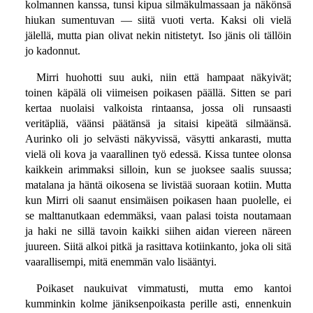
kolmannen kanssa, tunsi kipua silmäkulmassaan ja näkönsä
hiukan sumentuvan — siitä vuoti verta. Kaksi oli vielä
jälellä, mutta pian olivat nekin nitistetyt. Iso jänis oli tällöin
jo kadonnut.
Mirri huohotti suu auki, niin että hampaat näkyivät;
toinen käpälä oli viimeisen poikasen päällä. Sitten se pari
kertaa nuolaisi valkoista rintaansa, jossa oli runsaasti
veritäpliä, väänsi päätänsä ja sitaisi kipeätä silmäänsä.
Aurinko oli jo selvästi näkyvissä, väsytti ankarasti, mutta
vielä oli kova ja vaarallinen työ edessä. Kissa tuntee olonsa
kaikkein arimmaksi silloin, kun se juoksee saalis suussa;
matalana ja häntä oikosena se livistää suoraan kotiin. Mutta
kun Mirri oli saanut ensimäisen poikasen haan puolelle, ei
se malttanutkaan edemmäksi, vaan palasi toista noutamaan
ja haki ne sillä tavoin kaikki siihen aidan viereen näreen
juureen. Siitä alkoi pitkä ja rasittava kotiinkanto, joka oli sitä
vaarallisempi, mitä enemmän valo lisääntyi.
Poikaset naukuivat vimmatusti, mutta emo kantoi
kumminkin kolme jäniksenpoikasta perille asti, ennenkuin