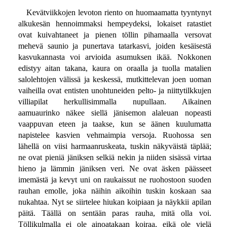
Kevätviikkojen levoton riento on huomaamatta tyyntynyt
alkukesän hennoimmaksi hempeydeksi, lokaiset ratastiet
ovat kuivahtaneet ja pienen töllin pihamaalla versovat
mehevä saunio ja punertava tatarkasvi, joiden kesäisestä
kasvukannasta voi arvioida asumuksen ikää. Nokkonen
edistyy aitan takana, kaura on oraalla ja tuolla matalien
salolehtojen välissä ja keskessä, mutkittelevan joen uoman
vaiheilla ovat entisten unohtuneiden pelto- ja niittytilkkujen
villiapilat herkullisimmalla nupullaan. Aikainen
aamuaurinko näkee siellä jänisemon alaleuan nopeasti
vaappuvan eteen ja taakse, kun se äänen kuulumatta
napistelee kasvien vehmaimpia versoja. Ruohossa sen
lähellä on viisi harmaanruskeata, tuskin näkyväistä täplää;
ne ovat pieniä jäniksen selkiä nekin ja niiden sisässä virtaa
hieno ja lämmin jäniksen veri. Ne ovat äsken päässeet
imemästä ja kevyt uni on raukaissut ne ruohostoon suoden
rauhan emolle, joka näihin aikoihin tuskin koskaan saa
nukahtaa. Nyt se siirtelee hiukan koipiaan ja näykkii apilan
päitä. Täällä on sentään paras rauha, mitä olla voi.
Töllikulmalla ei ole ainoatakaan koiraa, eikä ole vielä