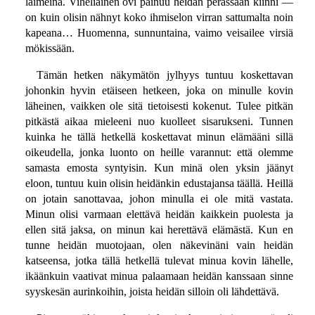
laimeina. Viheliäinen ovi painuu heidän perässään kiinni —
on kuin olisin nähnyt koko ihmiselon virran sattumalta noin
kapeana… Huomenna, sunnuntaina, vaimo veisailee virsiä
mökissään.
Tämän hetken näkymätön jylhyys tuntuu koskettavan
johonkin hyvin etäiseen hetkeen, joka on minulle kovin
läheinen, vaikken ole sitä tietoisesti kokenut. Tulee pitkän
pitkästä aikaa mieleeni nuo kuolleet sisarukseni. Tunnen
kuinka he tällä hetkellä koskettavat minun elämääni sillä
oikeudella, jonka luonto on heille varannut: että olemme
samasta emosta syntyisin. Kun minä olen yksin jäänyt
eloon, tuntuu kuin olisin heidänkin edustajansa täällä. Heillä
on jotain sanottavaa, johon minulla ei ole mitä vastata.
Minun olisi varmaan elettävä heidän kaikkein puolesta ja
ellen sitä jaksa, on minun kai herettävä elämästä. Kun en
tunne heidän muotojaan, olen näkevinäni vain heidän
katseensa, jotka tällä hetkellä tulevat minua kovin lähelle,
ikäänkuin vaativat minua palaamaan heidän kanssaan sinne
syyskesän aurinkoihin, joista heidän silloin oli lähdettävä.