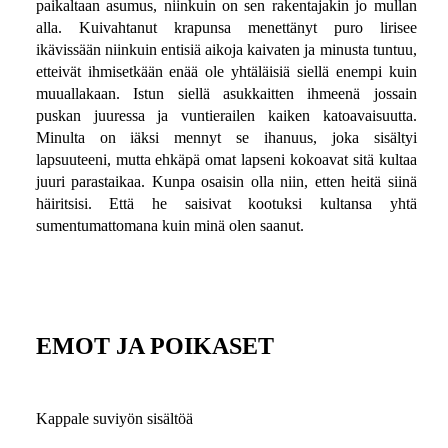
paikaltaan asumus, niinkuin on sen rakentajakin jo mullan
alla. Kuivahtanut krapunsa menettänyt puro lirisee
ikävissään niinkuin entisiä aikoja kaivaten ja minusta tuntuu,
etteivät ihmisetkään enää ole yhtäläisiä siellä enempi kuin
muuallakaan. Istun siellä asukkaitten ihmeenä jossain
puskan juuressa ja vuntierailen kaiken katoavaisuutta.
Minulta on iäksi mennyt se ihanuus, joka sisältyi
lapsuuteeni, mutta ehkäpä omat lapseni kokoavat sitä kultaa
juuri parastaikaa. Kunpa osaisin olla niin, etten heitä siinä
häiritsisi. Että he saisivat kootuksi kultansa yhtä
sumentumattomana kuin minä olen saanut.
EMOT JA POIKASET
Kappale suviyön sisältöä