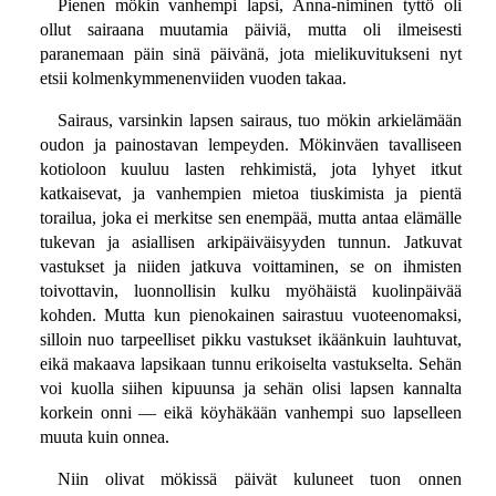
Pienen mökin vanhempi lapsi, Anna-niminen tyttö oli
ollut sairaana muutamia päiviä, mutta oli ilmeisesti
paranemaan päin sinä päivänä, jota mielikuvitukseni nyt
etsii kolmenkymmenenviiden vuoden takaa.
Sairaus, varsinkin lapsen sairaus, tuo mökin arkielämään
oudon ja painostavan lempeyden. Mökinväen tavalliseen
kotioloon kuuluu lasten rehkimistä, jota lyhyet itkut
katkaisevat, ja vanhempien mietoa tiuskimista ja pientä
torailua, joka ei merkitse sen enempää, mutta antaa elämälle
tukevan ja asiallisen arkipäiväisyyden tunnun. Jatkuvat
vastukset ja niiden jatkuva voittaminen, se on ihmisten
toivottavin, luonnollisin kulku myöhäistä kuolinpäivää
kohden. Mutta kun pienokainen sairastuu vuoteenomaksi,
silloin nuo tarpeelliset pikku vastukset ikäänkuin lauhtuvat,
eikä makaava lapsikaan tunnu erikoiselta vastukselta. Sehän
voi kuolla siihen kipuunsa ja sehän olisi lapsen kannalta
korkein onni — eikä köyhäkään vanhempi suo lapselleen
muuta kuin onnea.
Niin olivat mökissä päivät kuluneet tuon onnen