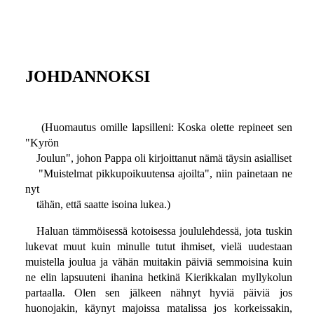
JOHDANNOKSI
(Huomautus omille lapsilleni: Koska olette repineet sen
"Kyrön
Joulun", johon Pappa oli kirjoittanut nämä täysin asialliset
"Muistelmat pikkupoikuutensa ajoilta", niin painetaan ne
nyt
tähän, että saatte isoina lukea.)
Haluan tämmöisessä kotoisessa joululehdessä, jota tuskin
lukevat muut kuin minulle tutut ihmiset, vielä uudestaan
muistella joulua ja vähän muitakin päiviä semmoisina kuin
ne elin lapsuuteni ihanina hetkinä Kierikkalan myllykolun
partaalla. Olen sen jälkeen nähnyt hyviä päiviä jos
huonojakin, käynyt majoissa matalissa jos korkeissakin,