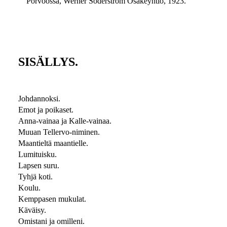
Porvoossa, Werner Söderström Osakeyhtiö, 1923.
SISÄLLYS.
Johdannoksi.
Emot ja poikaset.
Anna-vainaa ja Kalle-vainaa.
Muuan Tellervo-niminen.
Maantieltä maantielle.
Lumituisku.
Lapsen suru.
Tyhjä koti.
Koulu.
Kemppasen mukulat.
Käväisy.
Omistani ja omilleni.