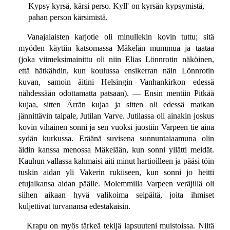
Kypsy kyrsä, kärsi perso. Kyll' on kyrsän kypsymistä,
pahan person kärsimistä.
Vanajalaisten karjotie oli minullekin kovin tuttu; sitä
myöden käytiin katsomassa Mäkelän mummua ja taataa
(joka viimeksimainittu oli niin Elias Lönnrotin näköinen,
että hätkähdin, kun koulussa ensikerran näin Lönnrotin
kuvan, samoin äitini Helsingin Vanhankirkon edessä
nähdessään odottamatta patsaan). — Ensin mentiin Pitkää
kujaa, sitten Ärrän kujaa ja sitten oli edessä matkan
jännittävin taipale, Jutilan Varve. Jutilassa oli ainakin joskus
kovin vihainen sonni ja sen vuoksi juostiin Varpeen tie aina
sydän kurkussa. Eräänä suvisena sunnuntaiaamuna olin
äidin kanssa menossa Mäkelään, kun sonni yllätti meidät.
Kauhun vallassa kahmaisi äiti minut hartioilleen ja pääsi töin
tuskin aidan yli Vakerin rukiiseen, kun sonni jo heitti
etujalkansa aidan päälle. Molemmilla Varpeen veräjillä oli
siihen aikaan hyvä valikoima seipäitä, joita ihmiset
kuljettivat turvanansa edestakaisin.
Krapu on myös tärkeä tekijä lapsuuteni muistoissa. Niitä