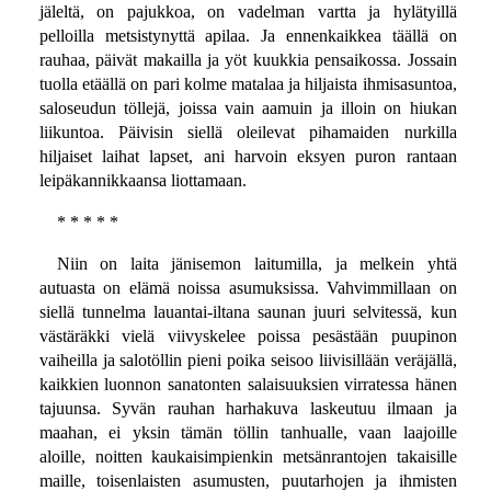
jäleltä, on pajukkoa, on vadelman vartta ja hylätyillä
pelloilla metsistynyttä apilaa. Ja ennenkaikkea täällä on
rauhaa, päivät makailla ja yöt kuukkia pensaikossa. Jossain
tuolla etäällä on pari kolme matalaa ja hiljaista ihmisasuntoa,
saloseudun töllejä, joissa vain aamuin ja illoin on hiukan
liikuntoa. Päivisin siellä oleilevat pihamaiden nurkilla
hiljaiset laihat lapset, ani harvoin eksyen puron rantaan
leipäkannikkaansa liottamaan.
* * * * *
Niin on laita jänisemon laitumilla, ja melkein yhtä
autuasta on elämä noissa asumuksissa. Vahvimmillaan on
siellä tunnelma lauantai-iltana saunan juuri selvitessä, kun
västäräkki vielä viivyskelee poissa pesästään puupinon
vaiheilla ja salotöllin pieni poika seisoo liivisillään veräjällä,
kaikkien luonnon sanatonten salaisuuksien virratessa hänen
tajuunsa. Syvän rauhan harhakuva laskeutuu ilmaan ja
maahan, ei yksin tämän töllin tanhualle, vaan laajoille
aloille, noitten kaukaisimpienkin metsänrantojen takaisille
maille, toisenlaisten asumusten, puutarhojen ja ihmisten