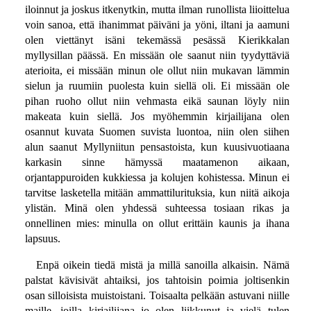
iloinnut ja joskus itkenytkin, mutta ilman runollista liioittelua
voin sanoa, että ihanimmat päiväni ja yöni, iltani ja aamuni
olen viettänyt isäni tekemässä pesässä Kierikkalan
myllysillan päässä. En missään ole saanut niin tyydyttäviä
aterioita, ei missään minun ole ollut niin mukavan lämmin
sielun ja ruumiin puolesta kuin siellä oli. Ei missään ole
pihan ruoho ollut niin vehmasta eikä saunan löyly niin
makeata kuin siellä. Jos myöhemmin kirjailijana olen
osannut kuvata Suomen suvista luontoa, niin olen siihen
alun saanut Myllyniitun pensastoista, kun kuusivuotiaana
karkasin sinne hämyssä maatamenon aikaan,
orjantappuroiden kukkiessa ja kolujen kohistessa. Minun ei
tarvitse lasketella mitään ammattilurituksia, kun niitä aikoja
ylistän. Minä olen yhdessä suhteessa tosiaan rikas ja
onnellinen mies: minulla on ollut erittäin kaunis ja ihana
lapsuus.
Enpä oikein tiedä mistä ja millä sanoilla alkaisin. Nämä
palstat kävisivät ahtaiksi, jos tahtoisin poimia joltisenkin
osan silloisista muistoistani. Toisaalta pelkään astuvani niille
maille, joilla kirjailijana jo olen liikkunut ja vielä tulen