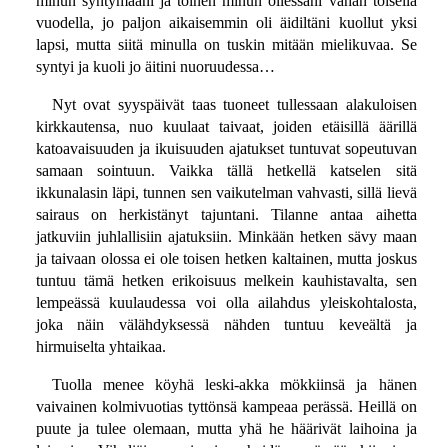
minun syntymääni ja toinen minun ollessani vähän toisella
vuodella, jo paljon aikaisemmin oli äidiltäni kuollut yksi
lapsi, mutta siitä minulla on tuskin mitään mielikuvaa. Se
syntyi ja kuoli jo äitini nuoruudessa…
Nyt ovat syyspäivät taas tuoneet tullessaan alakuloisen
kirkkautensa, nuo kuulaat taivaat, joiden etäisillä äärillä
katoavaisuuden ja ikuisuuden ajatukset tuntuvat sopeutuvan
samaan sointuun. Vaikka tällä hetkellä katselen sitä
ikkunalasin läpi, tunnen sen vaikutelman vahvasti, sillä lievä
sairaus on herkistänyt tajuntani. Tilanne antaa aihetta
jatkuviin juhlallisiin ajatuksiin. Minkään hetken sävy maan
ja taivaan olossa ei ole toisen hetken kaltainen, mutta joskus
tuntuu tämä hetken erikoisuus melkein kauhistavalta, sen
lempeässä kuulaudessa voi olla ailahdus yleiskohtalosta,
joka näin välähdyksessä nähden tuntuu keveältä ja
hirmuiselta yhtaikaa.
Tuolla menee köyhä leski-akka mökkiinsä ja hänen
vaivainen kolmivuotias tyttönsä kampeaa perässä. Heillä on
puute ja tulee olemaan, mutta yhä he häärivät laihoina ja