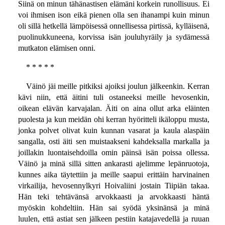
Siinä on minun tähänastisen elämäni korkein runollisuus. Ei
voi ihmisen ison eikä pienen olla sen ihanampi kuin minun
oli sillä hetkellä lämpöisessä onnellisessa pirtissä, kylläisenä,
puolinukkuneena, korvissa isän jouluhyräily ja sydämessä
mutkaton elämisen onni.
* * * * *
Väinö jäi meille pitkiksi ajoiksi joulun jälkeenkin. Kerran
kävi niin, että äitini tuli ostaneeksi meille hevosenkin,
oikean elävän karvajalan. Äiti on aina ollut arka eläinten
puolesta ja kun meidän ohi kerran hyöritteli ikäloppu musta,
jonka polvet olivat kuin kunnan vasarat ja kaula alaspäin
sangalla, osti äiti sen muistaakseni kahdeksalla markalla ja
joillakin luontaisehdoilla omin päinsä isän poissa ollessa.
Väinö ja minä sillä sitten ankarasti ajelimme lepänruotoja,
kunnes aika täytettiin ja meille saapui erittäin harvinainen
virkailija, hevosennylkyri Hoivaliini jostain Tiipiän takaa.
Hän teki tehtävänsä arvokkaasti ja arvokkaasti häntä
myöskin kohdeltiin. Hän sai syödä yksinänsä ja minä
luulen, että astiat sen jälkeen pestiin katajavedellä ja ruuan