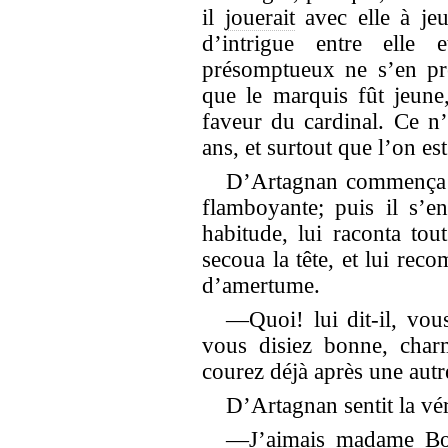
il
jouerait
avec elle à je
d’intrigue entre elle
présomptueux ne s’en pr
que le marquis fût jeune,
faveur du cardinal. Ce n’
ans, et surtout que l’on es
D’Artagnan commença pa
flamboyante; puis il s’e
habitude, lui raconta tout
secoua la tête, et lui re
d’amertume.
—Quoi! lui dit-il, vo
vous disiez bonne, charm
courez déjà après une autr
D’Artagnan sentit la vé
—J’aimais madame Bon