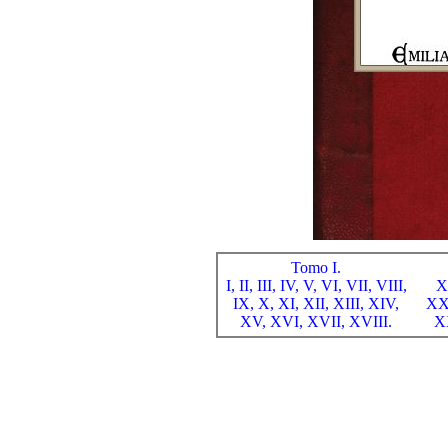
Tomo I.
I,
II,
III,
IV,
V,
VI,
VII,
VIII,
X
IX,
X,
XI,
XII,
XIII,
XIV,
XX
XV,
XVI,
XVII,
XVIII.
X