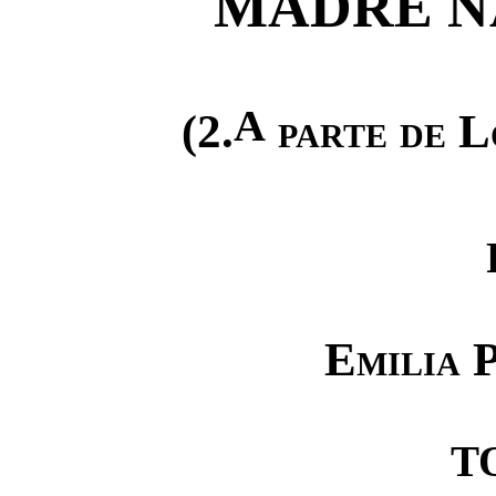
MADRE N
A
2.
parte de L
(
Emilia 
T