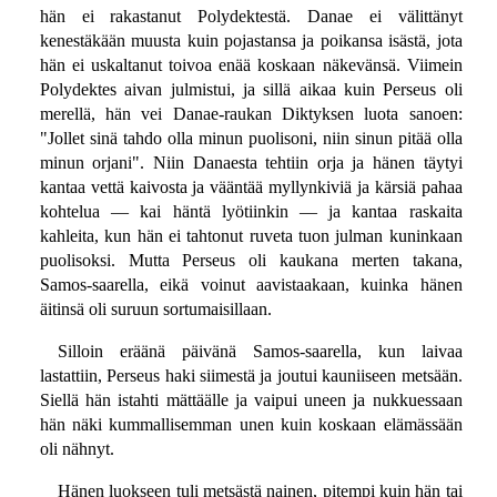
hän ei rakastanut Polydektestä. Danae ei välittänyt
kenestäkään muusta kuin pojastansa ja poikansa isästä, jota
hän ei uskaltanut toivoa enää koskaan näkevänsä. Viimein
Polydektes aivan julmistui, ja sillä aikaa kuin Perseus oli
merellä, hän vei Danae-raukan Diktyksen luota sanoen:
"Jollet sinä tahdo olla minun puolisoni, niin sinun pitää olla
minun orjani". Niin Danaesta tehtiin orja ja hänen täytyi
kantaa vettä kaivosta ja vääntää myllynkiviä ja kärsiä pahaa
kohtelua — kai häntä lyötiinkin — ja kantaa raskaita
kahleita, kun hän ei tahtonut ruveta tuon julman kuninkaan
puolisoksi. Mutta Perseus oli kaukana merten takana,
Samos-saarella, eikä voinut aavistaakaan, kuinka hänen
äitinsä oli suruun sortumaisillaan.
Silloin eräänä päivänä Samos-saarella, kun laivaa
lastattiin, Perseus haki siimestä ja joutui kauniiseen metsään.
Siellä hän istahti mättäälle ja vaipui uneen ja nukkuessaan
hän näki kummallisemman unen kuin koskaan elämässään
oli nähnyt.
Hänen luokseen tuli metsästä nainen, pitempi kuin hän tai