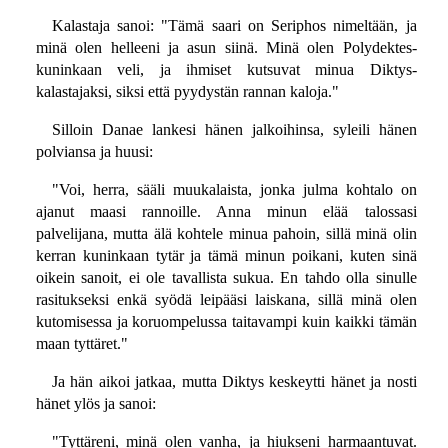
Kalastaja sanoi: "Tämä saari on Seriphos nimeltään, ja
minä olen helleeni ja asun siinä. Minä olen Polydektes-
kuninkaan veli, ja ihmiset kutsuvat minua Diktys-
kalastajaksi, siksi että pyydystän rannan kaloja."
Silloin Danae lankesi hänen jalkoihinsa, syleili hänen
polviansa ja huusi:
"Voi, herra, sääli muukalaista, jonka julma kohtalo on
ajanut maasi rannoille. Anna minun elää talossasi
palvelijana, mutta älä kohtele minua pahoin, sillä minä olin
kerran kuninkaan tytär ja tämä minun poikani, kuten sinä
oikein sanoit, ei ole tavallista sukua. En tahdo olla sinulle
rasitukseksi enkä syödä leipääsi laiskana, sillä minä olen
kutomisessa ja koruompelussa taitavampi kuin kaikki tämän
maan tyttäret."
Ja hän aikoi jatkaa, mutta Diktys keskeytti hänet ja nosti
hänet ylös ja sanoi:
"Tyttäreni, minä olen vanha, ja hiukseni harmaantuvat.