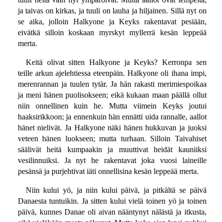
ja taivas on kirkas, ja tuuli on lauha ja hiljainen. Sillä nyt on
se aika, jolloin Halkyone ja Keyks rakentavat pesiään,
eivätkä silloin koskaan myrskyt myllerrä kesän leppeää
merta.
Keitä olivat sitten Halkyone ja Keyks? Kerronpa sen
teille arkun ajelehtiessa eteenpäin. Halkyone oli ihana impi,
merenrannan ja tuulen tytär. Ja hän rakasti merimiespoikaa
ja meni hänen puolisokseen; eikä kukaan maan päällä ollut
niin onnellinen kuin he. Mutta viimein Keyks joutui
haaksirikkoon; ja ennenkuin hän ennätti uida rannalle, aallot
hänet nielivät. Ja Halkyone näki hänen hukkuvan ja juoksi
veteen hänen luokseen; mutta turhaan. Silloin Taivahiset
säälivät heitä kumpaakin ja muuttivat heidät kauniiksi
vesilinnuiksi. Ja nyt he rakentavat joka vuosi laineille
pesänsä ja purjehtivat iäti onnellisina kesän leppeää merta.
Niin kului yö, ja niin kului päivä, ja pitkältä se päivä
Danaesta tuntuikin. Ja sitten kului vielä toinen yö ja toinen
päivä, kunnes Danae oli aivan nääntynyt nälästä ja itkusta,