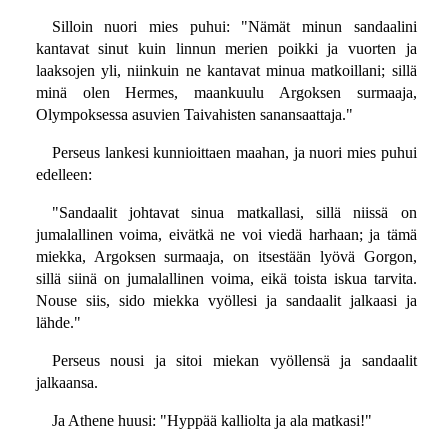
Silloin nuori mies puhui: "Nämät minun sandaalini
kantavat sinut kuin linnun merien poikki ja vuorten ja
laaksojen yli, niinkuin ne kantavat minua matkoillani; sillä
minä olen Hermes, maankuulu Argoksen surmaaja,
Olympoksessa asuvien Taivahisten sanansaattaja."
Perseus lankesi kunnioittaen maahan, ja nuori mies puhui
edelleen:
"Sandaalit johtavat sinua matkallasi, sillä niissä on
jumalallinen voima, eivätkä ne voi viedä harhaan; ja tämä
miekka, Argoksen surmaaja, on itsestään lyövä Gorgon,
sillä siinä on jumalallinen voima, eikä toista iskua tarvita.
Nouse siis, sido miekka vyöllesi ja sandaalit jalkaasi ja
lähde."
Perseus nousi ja sitoi miekan vyöllensä ja sandaalit
jalkaansa.
Ja Athene huusi: "Hyppää kalliolta ja ala matkasi!"