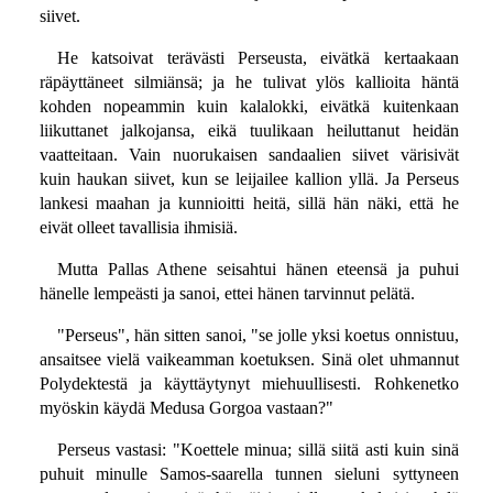
siivet.
He katsoivat terävästi Perseusta, eivätkä kertaakaan
räpäyttäneet silmiänsä; ja he tulivat ylös kallioita häntä
kohden nopeammin kuin kalalokki, eivätkä kuitenkaan
liikuttanet jalkojansa, eikä tuulikaan heiluttanut heidän
vaatteitaan. Vain nuorukaisen sandaalien siivet värisivät
kuin haukan siivet, kun se leijailee kallion yllä. Ja Perseus
lankesi maahan ja kunnioitti heitä, sillä hän näki, että he
eivät olleet tavallisia ihmisiä.
Mutta Pallas Athene seisahtui hänen eteensä ja puhui
hänelle lempeästi ja sanoi, ettei hänen tarvinnut pelätä.
"Perseus", hän sitten sanoi, "se jolle yksi koetus onnistuu,
ansaitsee vielä vaikeamman koetuksen. Sinä olet uhmannut
Polydektestä ja käyttäytynyt miehuullisesti. Rohkenetko
myöskin käydä Medusa Gorgoa vastaan?"
Perseus vastasi: "Koettele minua; sillä siitä asti kuin sinä
puhuit minulle Samos-saarella tunnen sieluni syttyneen