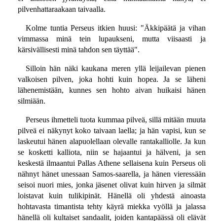
pilvenhattaraakaan taivaalla.
Kolme tuntia Perseus itkien huusi: "Äkkipäätä ja vihan
vimmassa minä tein lupaukseni, mutta viisaasti ja
kärsivällisesti minä tahdon sen täyttää".
Silloin hän näki kaukana meren yllä leijailevan pienen
valkoisen pilven, joka hohti kuin hopea. Ja se läheni
lähenemistään, kunnes sen hohto aivan huikaisi hänen
silmiään.
Perseus ihmetteli tuota kummaa pilveä, sillä mitään muuta
pilveä ei näkynyt koko taivaan laella; ja hän vapisi, kun se
laskeutui hänen alapuolellaan olevalle rantakalliolle. Ja kun
se kosketti kalliota, niin se hajaantui ja hälveni, ja sen
keskestä ilmaantui Pallas Athene sellaisena kuin Perseus oli
nähnyt hänet unessaan Samos-saarella, ja hänen vieressään
seisoi nuori mies, jonka jäsenet olivat kuin hirven ja silmät
loistavat kuin tulikipinät. Hänellä oli yhdestä ainoasta
hohtavasta timantista tehty käyrä miekka vyöllä ja jalassa
hänellä oli kultaiset sandaalit, joiden kantapäässä oli elävät