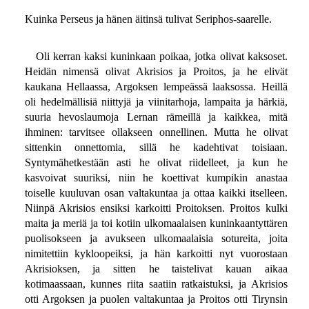
Kuinka Perseus ja hänen äitinsä tulivat Seriphos-saarelle.
Oli kerran kaksi kuninkaan poikaa, jotka olivat kaksoset.
Heidän nimensä olivat Akrisios ja Proitos, ja he elivät
kaukana Hellaassa, Argoksen lempeässä laaksossa. Heillä
oli hedelmällisiä niittyjä ja viinitarhoja, lampaita ja härkiä,
suuria hevoslaumoja Lernan rämeillä ja kaikkea, mitä
ihminen: tarvitsee ollakseen onnellinen. Mutta he olivat
sittenkin onnettomia, sillä he kadehtivat toisiaan.
Syntymähetkestään asti he olivat riidelleet, ja kun he
kasvoivat suuriksi, niin he koettivat kumpikin anastaa
toiselle kuuluvan osan valtakuntaa ja ottaa kaikki itselleen.
Niinpä Akrisios ensiksi karkoitti Proitoksen. Proitos kulki
maita ja meriä ja toi kotiin ulkomaalaisen kuninkaantyttären
puolisokseen ja avukseen ulkomaalaisia sotureita, joita
nimitettiin kykloopeiksi, ja hän karkoitti nyt vuorostaan
Akrisioksen, ja sitten he taistelivat kauan aikaa
kotimaassaan, kunnes riita saatiin ratkaistuksi, ja Akrisios
otti Argoksen ja puolen valtakuntaa ja Proitos otti Tirynsin