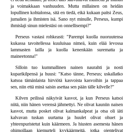
ja voimakkaan vanhuuden. Mutta millainen on heidän
lopullinen kohtalonsa, sitä en tiedä, eikä kukaan paitsi Zeus,
jumalien ja ihmisten isä. Sano nyt minulle, Perseus, kumpi
ihmislaji sinun mielestäsi on onnellisempi?"
Perseus vastasi rohkeasti: "Parempi kuolla nuoruutensa
kukassa tavoitellessa kuuluisaa nimeä, kuin elää levossa
lammasten lailla ja kuolla kenenkään surematta ja
maineetonna!"
Silloin tuo kummallinen nainen naurahti ja nosti
kuparikilpensä ja huusi: "Katso tänne, Perseus; uskallatko
katsoa tämänlaista hirviötä kasvoista kasvoihin ja tappaa
sen, niin että minä saisin asettaa sen pään tälle kilvelle?"
Kilven peilissä näkyivät kasvot, ja kun Perseus katsoi
niitä, niin hänen verensä jähmettyi. Ne olivat kauniin naisen
kasvot, mutta posket olivat kalmankalpeat ja otsa oli iäti
kalvavan tuskan uurtama ja huulet olivat ohuet ja
yhteenpuristetut kuin käärmeen. Ja hiusten asemesta hänen
ohimoillaan kiemurteli kyykäärmeitä, jotka ojentelivat