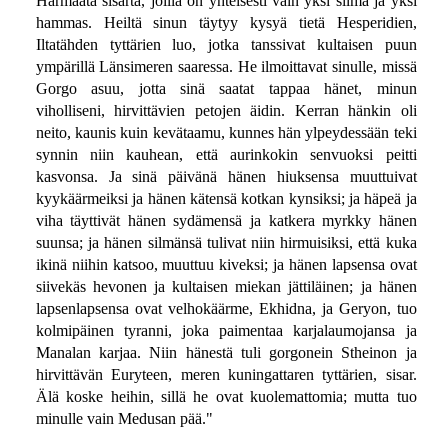
Harmaata sisarta, joilla on yhteisesti vain yksi silmä ja yksi
hammas. Heiltä sinun täytyy kysyä tietä Hesperidien,
Iltatähden tyttärien luo, jotka tanssivat kultaisen puun
ympärillä Länsimeren saaressa. He ilmoittavat sinulle, missä
Gorgo asuu, jotta sinä saatat tappaa hänet, minun
viholliseni, hirvittävien petojen äidin. Kerran hänkin oli
neito, kaunis kuin kevätaamu, kunnes hän ylpeydessään teki
synnin niin kauhean, että aurinkokin senvuoksi peitti
kasvonsa. Ja sinä päivänä hänen hiuksensa muuttuivat
kyykäärmeiksi ja hänen kätensä kotkan kynsiksi; ja häpeä ja
viha täyttivät hänen sydämensä ja katkera myrkky hänen
suunsa; ja hänen silmänsä tulivat niin hirmuisiksi, että kuka
ikinä niihin katsoo, muuttuu kiveksi; ja hänen lapsensa ovat
siivekäs hevonen ja kultaisen miekan jättiläinen; ja hänen
lapsenlapsensa ovat velhokäärme, Ekhidna, ja Geryon, tuo
kolmipäinen tyranni, joka paimentaa karjalaumojansa ja
Manalan karjaa. Niin hänestä tuli gorgonein Stheinon ja
hirvittävän Euryteen, meren kuningattaren tyttärien, sisar.
Älä koske heihin, sillä he ovat kuolemattomia; mutta tuo
minulle vain Medusan pää."