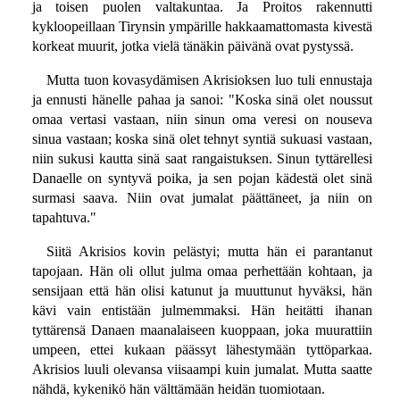
ja toisen puolen valtakuntaa. Ja Proitos rakennutti
kykloopeillaan Tirynsin ympärille hakkaamattomasta kivestä
korkeat muurit, jotka vielä tänäkin päivänä ovat pystyssä.
Mutta tuon kovasydämisen Akrisioksen luo tuli ennustaja
ja ennusti hänelle pahaa ja sanoi: "Koska sinä olet noussut
omaa vertasi vastaan, niin sinun oma veresi on nouseva
sinua vastaan; koska sinä olet tehnyt syntiä sukuasi vastaan,
niin sukusi kautta sinä saat rangaistuksen. Sinun tyttärellesi
Danaelle on syntyvä poika, ja sen pojan kädestä olet sinä
surmasi saava. Niin ovat jumalat päättäneet, ja niin on
tapahtuva."
Siitä Akrisios kovin pelästyi; mutta hän ei parantanut
tapojaan. Hän oli ollut julma omaa perhettään kohtaan, ja
sensijaan että hän olisi katunut ja muuttunut hyväksi, hän
kävi vain entistään julmemmaksi. Hän heitätti ihanan
tyttärensä Danaen maanalaiseen kuoppaan, joka muurattiin
umpeen, ettei kukaan päässyt lähestymään tyttöparkaa.
Akrisios luuli olevansa viisaampi kuin jumalat. Mutta saatte
nähdä, kykenikö hän välttämään heidän tuomiotaan.