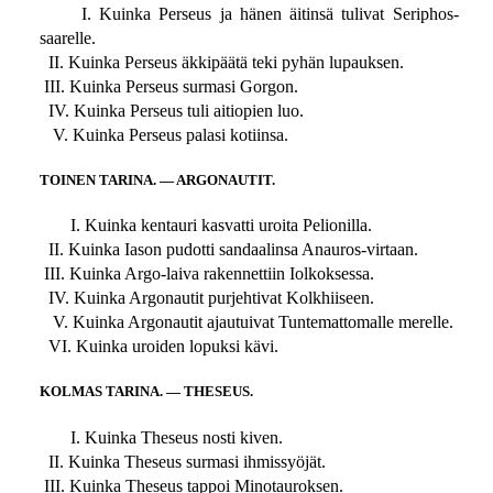
I. Kuinka Perseus ja hänen äitinsä tulivat Seriphos-
saarelle.
II. Kuinka Perseus äkkipäätä teki pyhän lupauksen.
III. Kuinka Perseus surmasi Gorgon.
IV. Kuinka Perseus tuli aitiopien luo.
V. Kuinka Perseus palasi kotiinsa.
TOINEN TARINA. — ARGONAUTIT.
I. Kuinka kentauri kasvatti uroita Pelionilla.
II. Kuinka Iason pudotti sandaalinsa Anauros-virtaan.
III. Kuinka Argo-laiva rakennettiin Iolkoksessa.
IV. Kuinka Argonautit purjehtivat Kolkhiiseen.
V. Kuinka Argonautit ajautuivat Tuntemattomalle merelle.
VI. Kuinka uroiden lopuksi kävi.
KOLMAS TARINA. — THESEUS.
I. Kuinka Theseus nosti kiven.
II. Kuinka Theseus surmasi ihmissyöjät.
III. Kuinka Theseus tappoi Minotauroksen.