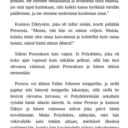
poikani, me olemme muukalaisia ja avuttomia tässä maassa,
jos sinä tapat kuninkaan, niin kaikki kansa hyökkää meidän
päällemme, ja me olemme molemmat kuoleman omat."
Kunnon Diktyskin, joka oli tullut sisään, koetti pidättää
Perseusta. "Muista, että hän on minun veljeni. Muista,
kuinka minä olen sinua kasvattanut ja kohdellut kuin omaa
lastani, säästä häntä minun tähteni!"
Silloin Perseuksen käsi vaipui. Ja Polydektes, joka oli
koko ajan vapissut kuin mikäkin pelkuri, sillä hän tiesi
olevansa väärässä, päästi Perseuksen ja hänen äitinsä
menemään.
Perseus vei äitinsä Pallas Athenen temppeliin, ja siellä
papitar teki hänestä temppelin lakaisijan, sillä siellä he
tiesivät olevansa turvassa, ei Polydekteskään uskaltaisi
ryöstää häntä alttarin äärestä. Ja sinne Perseus ja kunnon
Diktys ja hänen vaimonsa tulivat joka päivä häntä
tervehtimään. Mutta Polydektes, nähtyään, ettei hän
väkivallalla saisi mitään aikaan, mietiskeli ilkeässä
sydämessään, kuinka hän kavaluudella pääsisi tarkoitustensa