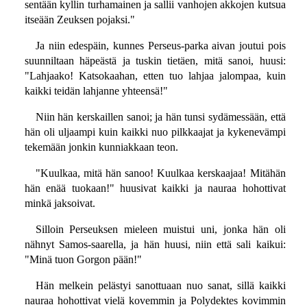
sentään kyllin turhamainen ja sallii vanhojen akkojen kutsua
itseään Zeuksen pojaksi."
Ja niin edespäin, kunnes Perseus-parka aivan joutui pois
suunniltaan häpeästä ja tuskin tietäen, mitä sanoi, huusi:
"Lahjaako! Katsokaahan, etten tuo lahjaa jalompaa, kuin
kaikki teidän lahjanne yhteensä!"
Niin hän kerskaillen sanoi; ja hän tunsi sydämessään, että
hän oli uljaampi kuin kaikki nuo pilkkaajat ja kykenevämpi
tekemään jonkin kunniakkaan teon.
"Kuulkaa, mitä hän sanoo! Kuulkaa kerskaajaa! Mitähän
hän enää tuokaan!" huusivat kaikki ja nauraa hohottivat
minkä jaksoivat.
Silloin Perseuksen mieleen muistui uni, jonka hän oli
nähnyt Samos-saarella, ja hän huusi, niin että sali kaikui:
"Minä tuon Gorgon pään!"
Hän melkein pelästyi sanottuaan nuo sanat, sillä kaikki
nauraa hohottivat vielä kovemmin ja Polydektes kovimmin