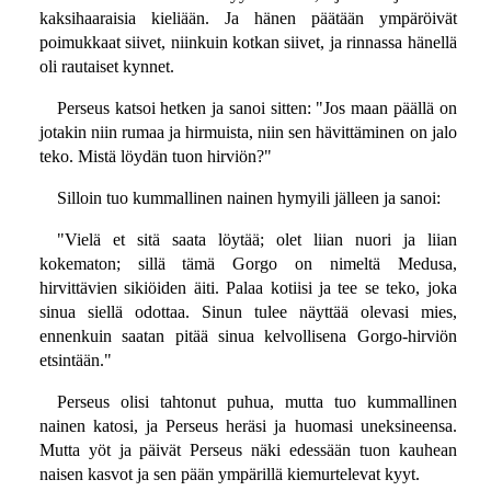
kaksihaaraisia kieliään. Ja hänen päätään ympäröivät
poimukkaat siivet, niinkuin kotkan siivet, ja rinnassa hänellä
oli rautaiset kynnet.
Perseus katsoi hetken ja sanoi sitten: "Jos maan päällä on
jotakin niin rumaa ja hirmuista, niin sen hävittäminen on jalo
teko. Mistä löydän tuon hirviön?"
Silloin tuo kummallinen nainen hymyili jälleen ja sanoi:
"Vielä et sitä saata löytää; olet liian nuori ja liian
kokematon; sillä tämä Gorgo on nimeltä Medusa,
hirvittävien sikiöiden äiti. Palaa kotiisi ja tee se teko, joka
sinua siellä odottaa. Sinun tulee näyttää olevasi mies,
ennenkuin saatan pitää sinua kelvollisena Gorgo-hirviön
etsintään."
Perseus olisi tahtonut puhua, mutta tuo kummallinen
nainen katosi, ja Perseus heräsi ja huomasi uneksineensa.
Mutta yöt ja päivät Perseus näki edessään tuon kauhean
naisen kasvot ja sen pään ympärillä kiemurtelevat kyyt.