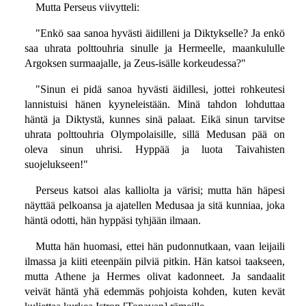
Mutta Perseus viivytteli:
"Enkö saa sanoa hyvästi äidilleni ja Diktykselle? Ja enkö
saa uhrata polttouhria sinulle ja Hermeelle, maankululle
Argoksen surmaajalle, ja Zeus-isälle korkeudessa?"
"Sinun ei pidä sanoa hyvästi äidillesi, jottei rohkeutesi
lannistuisi hänen kyyneleistään. Minä tahdon lohduttaa
häntä ja Diktystä, kunnes sinä palaat. Eikä sinun tarvitse
uhrata polttouhria Olympolaisille, sillä Medusan pää on
oleva sinun uhrisi. Hyppää ja luota Taivahisten
suojelukseen!"
Perseus katsoi alas kalliolta ja värisi; mutta hän häpesi
näyttää pelkoansa ja ajatellen Medusaa ja sitä kunniaa, joka
häntä odotti, hän hyppäsi tyhjään ilmaan.
Mutta hän huomasi, ettei hän pudonnutkaan, vaan leijaili
ilmassa ja kiiti eteenpäin pilviä pitkin. Hän katsoi taakseen,
mutta Athene ja Hermes olivat kadonneet. Ja sandaalit
veivät häntä yhä edemmäs pohjoista kohden, kuten kevät