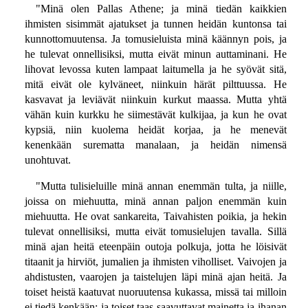
"Minä olen Pallas Athene; ja minä tiedän kaikkien
ihmisten sisimmät ajatukset ja tunnen heidän kuntonsa tai
kunnottomuutensa. Ja tomusieluista minä käännyn pois, ja
he tulevat onnellisiksi, mutta eivät minun auttaminani. He
lihovat levossa kuten lampaat laitumella ja he syövät sitä,
mitä eivät ole kylväneet, niinkuin härät pilttuussa. He
kasvavat ja leviävät niinkuin kurkut maassa. Mutta yhtä
vähän kuin kurkku he siimestävät kulkijaa, ja kun he ovat
kypsiä, niin kuolema heidät korjaa, ja he menevät
kenenkään surematta manalaan, ja heidän nimensä
unohtuvat.
"Mutta tulisieluille minä annan enemmän tulta, ja niille,
joissa on miehuutta, minä annan paljon enemmän kuin
miehuutta. He ovat sankareita, Taivahisten poikia, ja hekin
tulevat onnellisiksi, mutta eivät tomusielujen tavalla. Sillä
minä ajan heitä eteenpäin outoja polkuja, jotta he löisivät
titaanit ja hirviöt, jumalien ja ihmisten viholliset. Vaivojen ja
ahdistusten, vaarojen ja taistelujen läpi minä ajan heitä. Ja
toiset heistä kaatuvat nuoruutensa kukassa, missä tai milloin
ei tiedä kenkään; ja toiset taas saavuttavat mainetta ja ihanan