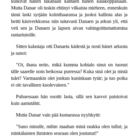
kulkivat hänen takanaan kantaen hänen kalakoppasiaan.
Mutta Danae oli tuskin ehtinyt vilkaista mieheen, ennenkuin
tämä laski syrjään kolmihaaransa ja juoksi kalliota alas ja
heitti käsiverkkonsa niin taitavasti Danaen ja arkun yli, että
veti sen ja Danaen ja lapsen aivan vahingoittumattomina
rantariutoille.
Sitten kalastaja otti Danaeta kädestä ja nosti hänet arkusta
ja sanoi:
"Oi, ihana neito, mikä kumma kohtalo sinut on tuonut
tälle saarelle noin heikossa purressa? Kuka sinä olet ja mistä
tulet? Varmaankin olet jonkun kuninkaan tytär; ja tuo poika
ei ole tavallinen kuolevainen."
Puhuessaan hän osoitti lasta, sillä sen kasvot paistoivat
kuin aamutähti.
Mutta Danae vain pää kumarassa nyyhkytti:
"Sano minulle, mihin maahan minä raukka olen tullut; ja
minkälaisten ihmisten seuraan olen joutunut!"