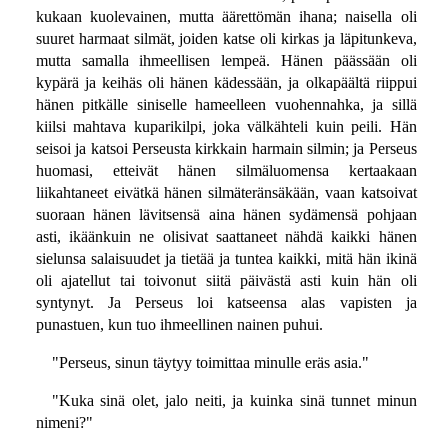
kukaan kuolevainen, mutta äärettömän ihana; naisella oli
suuret harmaat silmät, joiden katse oli kirkas ja läpitunkeva,
mutta samalla ihmeellisen lempeä. Hänen päässään oli
kypärä ja keihäs oli hänen kädessään, ja olkapäältä riippui
hänen pitkälle siniselle hameelleen vuohennahka, ja sillä
kiilsi mahtava kuparikilpi, joka välkähteli kuin peili. Hän
seisoi ja katsoi Perseusta kirkkain harmain silmin; ja Perseus
huomasi, etteivät hänen silmäluomensa kertaakaan
liikahtaneet eivätkä hänen silmäteränsäkään, vaan katsoivat
suoraan hänen lävitsensä aina hänen sydämensä pohjaan
asti, ikäänkuin ne olisivat saattaneet nähdä kaikki hänen
sielunsa salaisuudet ja tietää ja tuntea kaikki, mitä hän ikinä
oli ajatellut tai toivonut siitä päivästä asti kuin hän oli
syntynyt. Ja Perseus loi katseensa alas vapisten ja
punastuen, kun tuo ihmeellinen nainen puhui.
"Perseus, sinun täytyy toimittaa minulle eräs asia."
"Kuka sinä olet, jalo neiti, ja kuinka sinä tunnet minun
nimeni?"