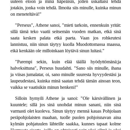
uuteen eloon ja minä häpeäisin, jollen uskaltaisi tehdä
jotakin, jonka voin tehdä. Ilmoita siis minulle, kuinka minun
on meneteltävä!"
"Perseus", Athene sanoi, "mieti tarkoin, ennenkuin yrität:
sillä tämä teko vaatii seitsemän vuoden matkan, etkä sinä
saata kesken palata etkä paeta. Vaan jos rohkeutesi
lannistuu, niin sinun täytyy kuolla Muodottomassa maassa,
eikä kenkään ole milloinkaan löytävä sinun luitasi."
"Parempi sekin, kuin elää täällä hyödyttömänä;ja
halveksittuna", Perseus huudahti. "Sano siis minulle, ihana
ja viisas jumalatar, oi, sano minulle suuresta hyvyydestäsi ja
laupeudestasi, kuinka minä saatan tehdä tämän ainoan teon,
vaikka se vaatisikin minun henkeni!"
Silloin hymyili Athene ja sanoi: "Ole kärsivällinen ja
kuuntele; sillä jos sinä unohdat minun sanani, niin sinä
varmasti olet kuoleva. Sinun täytyy mennä kauas Pohjolaan
peräpohjolaisten maahan, tuolle puolen pohjoisnavan aina
kylmän pohjatuulen lähteille saakka, kunnes tapaat kolme