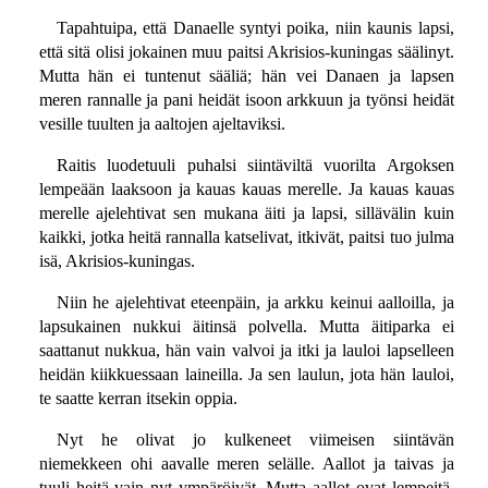
Tapahtuipa, että Danaelle syntyi poika, niin kaunis lapsi,
että sitä olisi jokainen muu paitsi Akrisios-kuningas säälinyt.
Mutta hän ei tuntenut sääliä; hän vei Danaen ja lapsen
meren rannalle ja pani heidät isoon arkkuun ja työnsi heidät
vesille tuulten ja aaltojen ajeltaviksi.
Raitis luodetuuli puhalsi siintäviltä vuorilta Argoksen
lempeään laaksoon ja kauas kauas merelle. Ja kauas kauas
merelle ajelehtivat sen mukana äiti ja lapsi, sillävälin kuin
kaikki, jotka heitä rannalla katselivat, itkivät, paitsi tuo julma
isä, Akrisios-kuningas.
Niin he ajelehtivat eteenpäin, ja arkku keinui aalloilla, ja
lapsukainen nukkui äitinsä polvella. Mutta äitiparka ei
saattanut nukkua, hän vain valvoi ja itki ja lauloi lapselleen
heidän kiikkuessaan laineilla. Ja sen laulun, jota hän lauloi,
te saatte kerran itsekin oppia.
Nyt he olivat jo kulkeneet viimeisen siintävän
niemekkeen ohi aavalle meren selälle. Aallot ja taivas ja
tuuli heitä vain nyt ympäröivät. Mutta aallot ovat lempeitä,