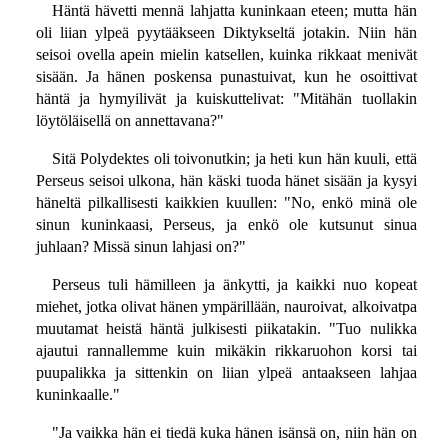
Häntä hävetti mennä lahjatta kuninkaan eteen; mutta hän
oli liian ylpeä pyytääkseen Diktykseltä jotakin. Niin hän
seisoi ovella apein mielin katsellen, kuinka rikkaat menivät
sisään. Ja hänen poskensa punastuivat, kun he osoittivat
häntä ja hymyilivät ja kuiskuttelivat: "Mitähän tuollakin
löytöläisellä on annettavana?"
Sitä Polydektes oli toivonutkin; ja heti kun hän kuuli, että
Perseus seisoi ulkona, hän käski tuoda hänet sisään ja kysyi
häneltä pilkallisesti kaikkien kuullen: "No, enkö minä ole
sinun kuninkaasi, Perseus, ja enkö ole kutsunut sinua
juhlaan? Missä sinun lahjasi on?"
Perseus tuli hämilleen ja änkytti, ja kaikki nuo kopeat
miehet, jotka olivat hänen ympärillään, nauroivat, alkoivatpa
muutamat heistä häntä julkisesti piikatakin. "Tuo nulikka
ajautui rannallemme kuin mikäkin rikkaruohon korsi tai
puupalikka ja sittenkin on liian ylpeä antaakseen lahjaa
kuninkaalle."
"Ja vaikka hän ei tiedä kuka hänen isänsä on, niin hän on