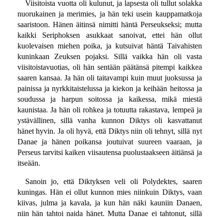
Viisitoista vuotta oli kulunut, ja lapsesta oli tullut solakka
nuorukainen ja merimies, ja hän teki usein kauppamatkoja
saaristoon. Hänen äitinsä nimitti häntä Perseukseksi; mutta
kaikki Seriphoksen asukkaat sanoivat, ettei hän ollut
kuolevaisen miehen poika, ja kutsuivat häntä Taivahisten
kuninkaan Zeuksen pojaksi. Sillä vaikka hän oli vasta
viisitoistavuotias, oli hän sentään päätänsä pitempi kaikkea
saaren kansaa. Ja hän oli taitavampi kuin muut juoksussa ja
painissa ja nyrkkitaistelussa ja kiekon ja keihään heitossa ja
soudussa ja harpun soitossa ja kaikessa, mikä miestä
kaunistaa. Ja hän oli rohkea ja totuutta rakastava, lempeä ja
ystävällinen, sillä vanha kunnon Diktys oli kasvattanut
hänet hyvin. Ja oli hyvä, että Diktys niin oli tehnyt, sillä nyt
Danae ja hänen poikansa joutuivat suureen vaaraan, ja
Perseus tarvitsi kaiken viisautensa puolustaakseen äitiänsä ja
itseään.
Sanoin jo, että Diktyksen veli oli Polydektes, saaren
kuningas. Hän ei ollut kunnon mies niinkuin Diktys, vaan
kiivas, julma ja kavala, ja kun hän näki kauniin Danaen,
niin hän tahtoi naida hänet. Mutta Danae ei tahtonut, sillä