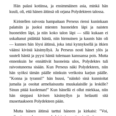
Hän palasi kotiinsa, ja ensimmäinen asia, minkä hän
kuuli, oli, että hänen äitinsä oli orjana Polydekteen talossa.
Kiristellen raivosta hampaitaan Perseus riensi kuninkaan
palatsiin ja juoksi miesten huoneiden läpi ja naisten
huoneiden läpi, ja niin koko talon läpi — sillä kukaan ei
uskaltanut pidättää häntä, niin hirmuinen ja kaunis hän oli
— kunnes hän löysi äitinsä, joka istui kynnyksellä ja itkien
väänsi kivistä käsimyllyä. Ja Perseus nosti hänet ylös ja
suuteli häntä ja pyysi häntä tulemaan kanssansa pois. Mutta
ennenkuin he ennättivät huoneista ulos, Polydektes tuli
raivostuneena sisään. Kun Perseus näki Polydekteen, niin
hän syöksi tämän päälle niinkuin verikoira karjun päälle.
"Konna ja tyranni!" hän huusi, "näinkö sinä kunnioitat
jumalia ja osoitat armeliaisuutta muukalaisille ja leskille?
Sinun pitää kuoleman!" Kun hänellä ei ollut miekkaa, niin
hän sieppasi kivisen käsimyllyn ja heilautti sitä
musertaakseen Polydekteen pään.
Mutta hänen äitinsä tarttui häneen ja kirkaisi: "Voi,