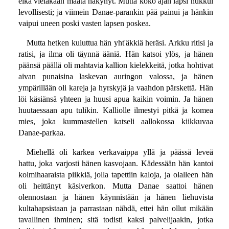
eikä vieläkään maata näkynyt. Mutta koko ajan lapsi nukkui
levollisesti; ja viimein Danae-parankin pää painui ja hänkin
vaipui uneen poski vasten lapsen poskea.
Mutta hetken kuluttua hän yht'äkkiä heräsi. Arkku ritisi ja
ratisi, ja ilma oli täynnä ääniä. Hän katsoi ylös, ja hänen
päänsä päällä oli mahtavia kallion kielekkeitä, jotka hohtivat
aivan punaisina laskevan auringon valossa, ja hänen
ympärillään oli kareja ja hyrskyjä ja vaahdon pärskettä. Hän
löi käsiänsä yhteen ja huusi apua kaikin voimin. Ja hänen
huutaessaan apu tulikin. Kalliolle ilmestyi pitkä ja komea
mies, joka kummastellen katseli aallokossa kiikkuvaa
Danae-parkaa.
Miehellä oli karkea verkavaippa yllä ja päässä leveä
hattu, joka varjosti hänen kasvojaan. Kädessään hän kantoi
kolmihaaraista piikkiä, jolla tapettiin kaloja, ja olalleen hän
oli heittänyt käsiverkon. Mutta Danae saattoi hänen
olennostaan ja hänen käynnistään ja hänen liehuvista
kultahapsistaan ja parrastaan nähdä, ettei hän ollut mikään
tavallinen ihminen; sitä todisti kaksi palvelijaakin, jotka