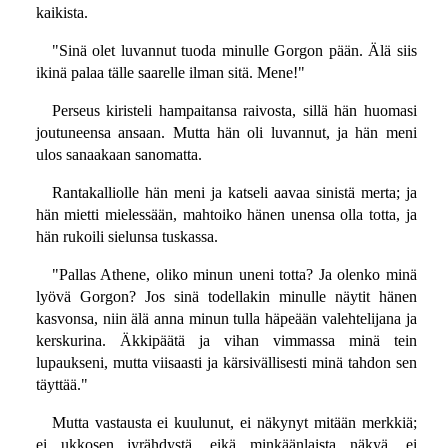
kaikista.
"Sinä olet luvannut tuoda minulle Gorgon pään. Älä siis
ikinä palaa tälle saarelle ilman sitä. Mene!"
Perseus kiristeli hampaitansa raivosta, sillä hän huomasi
joutuneensa ansaan. Mutta hän oli luvannut, ja hän meni
ulos sanaakaan sanomatta.
Rantakalliolle hän meni ja katseli aavaa sinistä merta; ja
hän mietti mielessään, mahtoiko hänen unensa olla totta, ja
hän rukoili sielunsa tuskassa.
"Pallas Athene, oliko minun uneni totta? Ja olenko minä
lyövä Gorgon? Jos sinä todellakin minulle näytit hänen
kasvonsa, niin älä anna minun tulla häpeään valehtelijana ja
kerskurina. Äkkipäätä ja vihan vimmassa minä tein
lupaukseni, mutta viisaasti ja kärsivällisesti minä tahdon sen
täyttää."
Mutta vastausta ei kuulunut, ei näkynyt mitään merkkiä;
ei ukkosen jyrähdystä, eikä minkäänlaista näkyä, ei