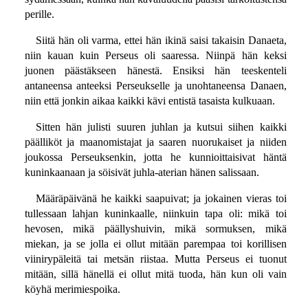
perille.
Siitä hän oli varma, ettei hän ikinä saisi takaisin Danaeta,
niin kauan kuin Perseus oli saaressa. Niinpä hän keksi
juonen päästäkseen hänestä. Ensiksi hän teeskenteli
antaneensa anteeksi Perseukselle ja unohtaneensa Danaen,
niin että jonkin aikaa kaikki kävi entistä tasaista kulkuaan.
Sitten hän julisti suuren juhlan ja kutsui siihen kaikki
päälliköt ja maanomistajat ja saaren nuorukaiset ja niiden
joukossa Perseuksenkin, jotta he kunnioittaisivat häntä
kuninkaanaan ja söisivät juhla-aterian hänen salissaan.
Määräpäivänä he kaikki saapuivat; ja jokainen vieras toi
tullessaan lahjan kuninkaalle, niinkuin tapa oli: mikä toi
hevosen, mikä päällyshuivin, mikä sormuksen, mikä
miekan, ja se jolla ei ollut mitään parempaa toi korillisen
viinirypäleitä tai metsän riistaa. Mutta Perseus ei tuonut
mitään, sillä hänellä ei ollut mitä tuoda, hän kun oli vain
köyhä merimiespoika.