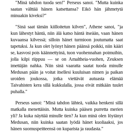
"Minä tahdon tuoda sen!" Perseus sanoi. "Mutta kuinka
saatan välttää hänen katsettansa? Eikö hän jähmetytä
minuakin kiveksi?"
"Sinä saat tämän kiilloitetun kilven", Athene sanoi, "ja
kun lähestyt häntä, niin älä katso häntä itseään, vaan hänen
kuvaansa kilvessä; silloin hänet turmioon joutumatta saat
tapetuksi. Ja kun olet lyönyt hänen päänsä poikki, niin kääri
se, kasvosi pois käännettyinä, tuon vuohennahan poimuihin,
jolla kilpi riippuu — se on Amaltheia-vuohen, Zeuksen
imettäjän nahka. Niin sinä vaaratta saatat tuoda minulle
Medusan pään ja voitat itsellesi kuuluisan nimen ja paikan
uroiden joukossa, jotka viettävät autuasta elämää
Taivahisten kera sillä kukkulalla, jossa eivät mitkään tuulet
puhalla."
Perseus sanoi: "Minä tahdon lähteä, vaikka henkeni sillä
matkalla menettäisin. Mutta kuinka pääsen purretta merien
yli? Ja kuka näyttää minulle tien? Ja kun minä olen löytänyt
Medusan, niin kuinka saatan lyödä hänet kuoliaaksi, jos
hänen suomuspeitteensä on kuparista ja raudasta."