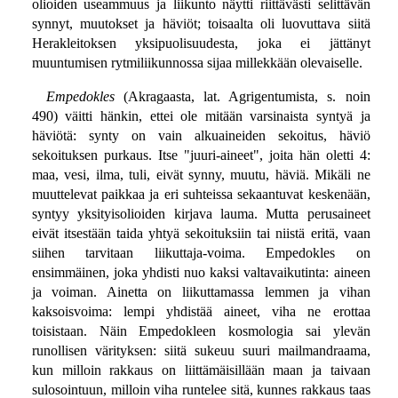
olioiden useammuus ja liikunto näytti riittävästi selittävän
synnyt, muutokset ja häviöt; toisaalta oli luovuttava siitä
Herakleitoksen yksipuolisuudesta, joka ei jättänyt
muuntumisen rytmiliikunnossa sijaa millekkään olevaiselle.
Empedokles
(Akragaasta, lat. Agrigentumista, s. noin
490) väitti hänkin, ettei ole mitään varsinaista syntyä ja
häviötä: synty on vain alkuaineiden sekoitus, häviö
sekoituksen purkaus. Itse "juuri-aineet", joita hän oletti 4:
maa, vesi, ilma, tuli, eivät synny, muutu, häviä. Mikäli ne
muuttelevat paikkaa ja eri suhteissa sekaantuvat keskenään,
syntyy yksityisolioiden kirjava lauma. Mutta perusaineet
eivät itsestään taida yhtyä sekoituksiin tai niistä eritä, vaan
siihen tarvitaan liikuttaja-voima. Empedokles on
ensimmäinen, joka yhdisti nuo kaksi valtavaikutinta: aineen
ja voiman. Ainetta on liikuttamassa lemmen ja vihan
kaksoisvoima: lempi yhdistää aineet, viha ne erottaa
toisistaan. Näin Empedokleen kosmologia sai ylevän
runollisen värityksen: siitä sukeuu suuri mailmandraama,
kun milloin rakkaus on liittämäisillään maan ja taivaan
sulosointuun, milloin viha runtelee sitä, kunnes rakkaus taas