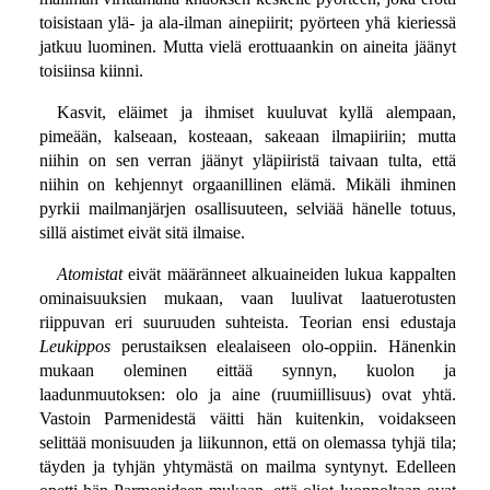
toisistaan ylä- ja ala-ilman ainepiirit; pyörteen yhä kieriessä
jatkuu luominen. Mutta vielä erottuaankin on aineita jäänyt
toisiinsa kiinni.
Kasvit, eläimet ja ihmiset kuuluvat kyllä alempaan,
pimeään, kalseaan, kosteaan, sakeaan ilmapiiriin; mutta
niihin on sen verran jäänyt yläpiiristä taivaan tulta, että
niihin on kehjennyt orgaanillinen elämä. Mikäli ihminen
pyrkii mailmanjärjen osallisuuteen, selviää hänelle totuus,
sillä aistimet eivät sitä ilmaise.
Atomistat
eivät määränneet alkuaineiden lukua kappalten
ominaisuuksien mukaan, vaan luulivat laatuerotusten
riippuvan eri suuruuden suhteista. Teorian ensi edustaja
Leukippos
perustaiksen elealaiseen olo-oppiin. Hänenkin
mukaan oleminen eittää synnyn, kuolon ja
laadunmuutoksen: olo ja aine (ruumiillisuus) ovat yhtä.
Vastoin Parmenidestä väitti hän kuitenkin, voidakseen
selittää monisuuden ja liikunnon, että on olemassa tyhjä tila;
täyden ja tyhjän yhtymästä on mailma syntynyt. Edelleen