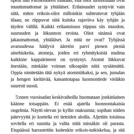
opetti hän Parmenideen mukaan, että oliot luonnoltaan ovat
muuttumattomat ja yhtäläiset. Erilaisuudet syntyvät vain
siitä, miten erikois-oliot milloinkin suhteutuvat tyhjään
tilaan; ne riippuvat siitä kuinka rajaviiva käy tyhjän ja
täyden välillä. Kaikki erilaatuisuus riippuu siis muodon,
suuruuden ja liikunnon eroista. Oliot sinänsä ovat
jakaumattomat, yhtäläiset. Ja mitä ne ovat? Tyhjässä
avaruudessa häälyvä ääretön parvi pienen pieniä
ainehiukeita, atomeja, joiden eri ryhmityksistä mailma
kaikkine kappaleineen on syntynyt. Atomit liikkuvat
itsestään, minkään voiman ulkoapäin niitä sysäämättä.
Oppia nimitetään tätä nykyä atomistiikaksi, ja sen, jumalan
ja hengen kieltävää, katsantotapaa luonnontiede vieläkin
suuresti suosii.
5:nnen vuosisadan keskivaiheilla huomataan jonkinlainen
käänne toisappäin. Ei enää ajatella luonnontakaisia
ongelmia. Näytti olevan jo kyllin otaksumia; sopihan niiden
pätevyyttä jo koetella eri tieteiden aloilla. Aljettiin toisiinsa
sovitella eri suuntia ja valita mitä missäkin oli parasta.
Etupäässä harrastettiin kuitenkin erikois-tutkiskelua, ja sitä