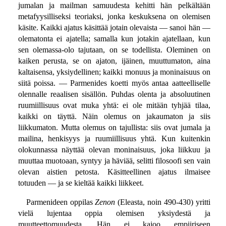
jumalan ja mailman samuudesta kehitti hän pelkältään
metafyysilliseksi teoriaksi, jonka keskuksena on olemisen
käsite. Kaikki ajatus käsittää jotain olevaista — sanoi hän —
olematonta ei ajatella; samalla kun jotakin ajatellaan, kun
sen olemassa-olo tajutaan, on se todellista. Oleminen on
kaiken perusta, se on ajaton, ijäinen, muuttumaton, aina
kaltaisensa, yksiydellinen; kaikki monuus ja moninaisuus on
siitä poissa. — Parmenides koetti myös antaa aatteelliselle
olennalle reaalisen sisällön. Puhdas olenta ja absoluutinen
ruumiillisuus ovat muka yhtä: ei ole mitään tyhjää tilaa,
kaikki on täyttä. Näin olemus on jakaumaton ja siis
liikkumaton. Mutta olemus on tajullista: siis ovat jumala ja
mailina, henkisyys ja ruumiillisuus yhtä. Kun kuitenkin
olokunnassa näyttää olevan moninaisuus, joka liikkuu ja
muuttaa muotoaan, syntyy ja häviää, selitti filosoofi sen vain
olevan aistien petosta. Käsitteellinen ajatus ilmaisee
totuuden — ja se kieltää kaikki liikkeet.
Parmenideen oppilas
Zenon
(Eleasta, noin 490-430) yritti
vielä lujentaa oppia olemisen yksiydestä ja
muutteettomuudesta. Hän ei kajoo empiiriseen