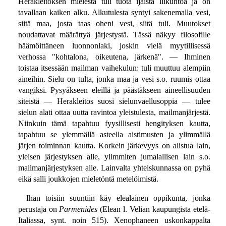
Herakleitoksen mielestä tuli tuota ijäistä liikuntoa ja on
tavallaan kaiken alku. Alkutulesta syntyi sakenemalla vesi,
siitä maa, josta taas oheni vesi, siitä tuli. Muutokset
noudattavat määrättyä järjestystä. Tässä näkyy filosofille
häämöittäneen luonnonlaki, joskin vielä myytillisessä
verhossa "kohtalona, oikeutena, järkenä". — Ihminen
toistaa itsessään mailman vaihekulun: tuli muuttuu alempiin
aineihin. Sielu on tulta, jonka maa ja vesi s.o. ruumis ottaa
vangiksi. Pysyäkseen eleillä ja päästäkseen aineellisuuden
siteistä — Herakleitos suosi sielunvaellusoppia — tulee
sielun alati ottaa uutta ravintoa yleistulesta, mailmanjärjestä.
Niinkuin tämä tapahtuu fyysillisesti hengityksen kautta,
tapahtuu se ylemmällä asteella aistimusten ja ylimmällä
järjen toiminnan kautta. Korkein järkevyys on alistua lain,
yleisen järjestyksen alle, ylimmiten jumalallisen lain s.o.
mailmanjärjestyksen alle. Lainvalta yhteiskunnassa on pyhä
eikä salli joukkojen mieletöntä metelöimistä.
Ihan toisiin suuntiin käy elealainen oppikunta, jonka
perustaja on
Parmenides
(Elean l. Velian kaupungista etelä-
Italiassa, synt. noin 515). Xenophaneen uskonkappalta