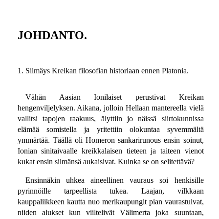
JOHDANTO.
1. Silmäys Kreikan filosofian historiaan ennen Platonia.
Vähän Aasian Ionilaiset perustivat Kreikan
hengenviljelyksen. Aikana, jolloin Hellaan mantereella vielä
vallitsi tapojen raakuus, älyttiin jo näissä siirtokunnissa
elämää somistella ja yritettiin olokuntaa syvemmältä
ymmärtää. Täällä oli Homeron sankarirunous ensin soinut,
Ionian sinitaivaalle kreikkalaisen tieteen ja taiteen vienot
kukat ensin silmänsä aukaisivat. Kuinka se on selitettävä?
Ensinnäkin uhkea aineellinen vauraus soi henkisille
pyrinnöille tarpeellista tukea. Laajan, vilkkaan
kauppaliikkeen kautta nuo merikaupungit pian vaurastuivat,
niiden alukset kun viiltelivät Välimerta joka suuntaan,