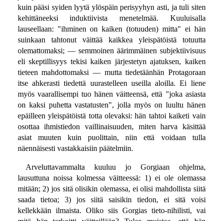
kuin pääsi syiden lyytä ylöspäin perisyyhyn asti, ja tuli siten
kehittäneeksi induktiivista menetelmää. Kuuluisalla
lauseellaan: "ihminen on kaiken (totuuden) mitta" ei hän
suinkaan tahtonut väittää kaikkea yleispätöistä totuutta
olemattomaksi; — semmoinen äärimmäinen subjektiivisuus
eli skeptillisyys tekisi kaiken järjestetyn ajatuksen, kaiken
tieteen mahdottomaksi — mutta tiedetäänhän Protagoraan
itse ahkerasti tiedettä uurastelleen useilla aloilla. Ei liene
myös vaarallisempi tuo hänen väitteensä, että "joka asiasta
on kaksi puhetta vastatusten", jolla myös on luultu hänen
epäilleen yleispätöistä totta olevaksi: hän tahtoi kaiketi vain
osottaa ihmistiedon vaillinaisuuden, miten harva käsittää
asiat muuten kuin puolittain, niin että voidaan tulla
näennäisesti vastakkaisiin päätelmiin.
Arveluttavammalta kuuluu jo Gorgiaan ohjelma,
lausuttuna noissa kolmessa väitteessä: 1) ei ole olemassa
mitään; 2) jos sitä olisikin olemassa, ei olisi mahdollista siitä
saada tietoa; 3) jos siitä saisikin tiedon, ei sitä voisi
kellekkään ilmaista. Oliko siis Gorgias tieto-nihilisti, vai