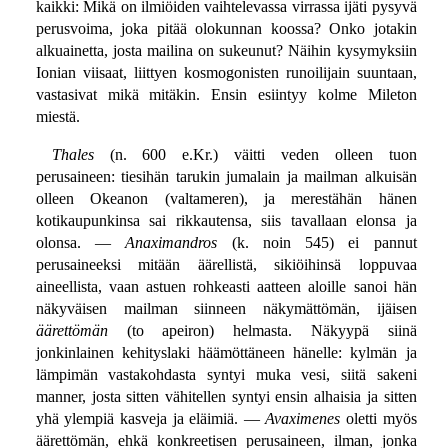
kaikki: Mikä on ilmiöiden vaihtelevassa virrassa ijäti pysyvä
perusvoima, joka pitää olokunnan koossa? Onko jotakin
alkuainetta, josta mailina on sukeunut? Näihin kysymyksiin
Ionian viisaat, liittyen kosmogonisten runoilijain suuntaan,
vastasivat mikä mitäkin. Ensin esiintyy kolme Mileton
miestä.
Thales
(n. 600 e.Kr.) väitti veden olleen tuon
perusaineen: tiesihän tarukin jumalain ja mailman alkuisän
olleen Okeanon (valtameren), ja merestähän hänen
kotikaupunkinsa sai rikkautensa, siis tavallaan elonsa ja
olonsa. —
Anaximandros
(k. noin 545) ei pannut
perusaineeksi mitään äärellistä, sikiöihinsä loppuvaa
aineellista, vaan astuen rohkeasti aatteen aloille sanoi hän
näkyväisen mailman siinneen näkymättömän, ijäisen
äärettömän
(to apeiron) helmasta. Näkyypä siinä
jonkinlainen kehityslaki häämöttäneen hänelle: kylmän ja
lämpimän vastakohdasta syntyi muka vesi, siitä sakeni
manner, josta sitten vähitellen syntyi ensin alhaisia ja sitten
yhä ylempiä kasveja ja eläimiä. —
Avaximenes
oletti myös
äärettömän, ehkä konkreetisen perusaineen, ilman, jonka