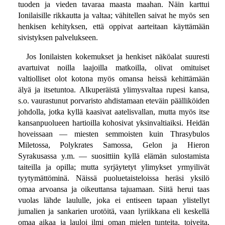
tuoden ja vieden tavaraa maasta maahan. Näin karttui
Ionilaisille rikkautta ja valtaa; vähitellen saivat he myös sen
henkisen kehityksen, että oppivat aarteitaan käyttämään
sivistyksen palvelukseen.
Jos Ionilaisten kokemukset ja henkiset näköalat suuresti
avartuivat noilla laajoilla matkoilla, olivat omituiset
valtiolliset olot kotona myös omansa heissä kehittämään
älyä ja itsetuntoa. Alkuperäistä ylimysvaltaa rupesi kansa,
s.o. vaurastunut porvaristo ahdistamaan eteväin päälliköiden
johdolla, jotka kyllä kaasivat aatelisvallan, mutta myös itse
kansanpuolueen hartioilla kohosivat yksinvaltiaiksi. Heidän
hoveissaan — miesten semmoisten kuin Thrasybulos
Miletossa, Polykrates Samossa, Gelon ja Hieron
Syrakusassa y.m. — suosittiin kyllä elämän sulostamista
taiteilla ja opilla; mutta syrjäytetyt ylimykset yrmyilivät
tyytymättöminä. Näissä puoluetaisteloissa heräsi yksilö
omaa arvoansa ja oikeuttansa tajuamaan. Siitä herui taas
vuolas lähde laululle, joka ei entiseen tapaan ylistellyt
jumalien ja sankarien urotöitä, vaan lyriikkana eli keskellä
omaa aikaa ja lauloi ilmi oman mielen tunteita, toiveita,