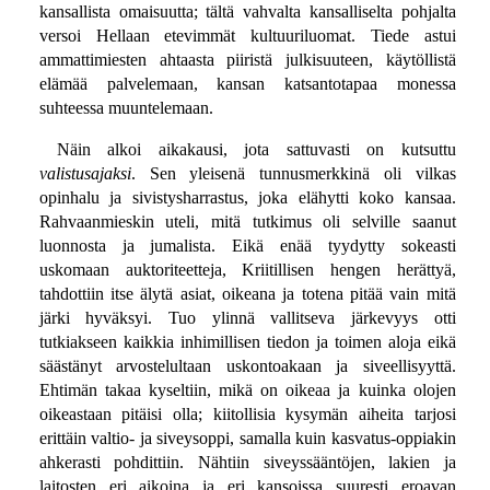
kansallista omaisuutta; tältä vahvalta kansalliselta pohjalta
versoi Hellaan etevimmät kultuuriluomat. Tiede astui
ammattimiesten ahtaasta piiristä julkisuuteen, käytöllistä
elämää palvelemaan, kansan katsantotapaa monessa
suhteessa muuntelemaan.
Näin alkoi aikakausi, jota sattuvasti on kutsuttu
valistusajaksi
. Sen yleisenä tunnusmerkkinä oli vilkas
opinhalu ja sivistysharrastus, joka elähytti koko kansaa.
Rahvaanmieskin uteli, mitä tutkimus oli selville saanut
luonnosta ja jumalista. Eikä enää tyydytty sokeasti
uskomaan auktoriteetteja, Kriitillisen hengen herättyä,
tahdottiin itse älytä asiat, oikeana ja totena pitää vain mitä
järki hyväksyi. Tuo ylinnä vallitseva järkevyys otti
tutkiakseen kaikkia inhimillisen tiedon ja toimen aloja eikä
säästänyt arvostelultaan uskontoakaan ja siveellisyyttä.
Ehtimän takaa kyseltiin, mikä on oikeaa ja kuinka olojen
oikeastaan pitäisi olla; kiitollisia kysymän aiheita tarjosi
erittäin valtio- ja siveysoppi, samalla kuin kasvatus-oppiakin
ahkerasti pohdittiin. Nähtiin siveyssääntöjen, lakien ja
laitosten eri aikoina ja eri kansoissa suuresti eroavan