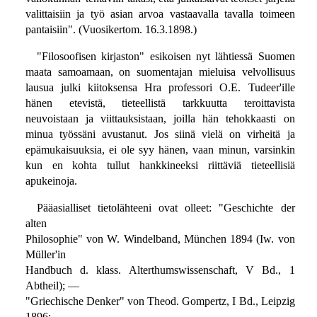
valittaisiin ja työ asian arvoa vastaavalla tavalla toimeen
pantaisiin". (Vuosikertom. 16.3.1898.)
"Filosoofisen kirjaston" esikoisen nyt lähtiessä Suomen
maata samoamaan, on suomentajan mieluisa velvollisuus
lausua julki kiitoksensa Hra professori O.E. Tudeer'ille
hänen etevistä, tieteellistä tarkkuutta teroittavista
neuvoistaan ja viittauksistaan, joilla hän tehokkaasti on
minua työssäni avustanut. Jos siinä vielä on virheitä ja
epämukaisuuksia, ei ole syy hänen, vaan minun, varsinkin
kun en kohta tullut hankkineeksi riittäviä tieteellisiä
apukeinoja.
Pääasialliset tietolähteeni ovat olleet: "Geschichte der
alten
Philosophie" von W. Windelband, München 1894 (Iw. von
Müller'in
Handbuch d. klass. Alterthumswissenschaft, V Bd., 1
Abtheil); —
"Griechische Denker" von Theod. Gompertz, I Bd., Leipzig
1896; —