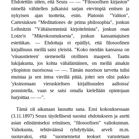
Ehdotettiin sitten, että Seura — — "Filosoofisen kirjaston"
nimellä vähitellen julkaisisi sarjan etevimpiä entisen ja
nykyisen ajan tuotteita, esim. Platonin "Valtion",
Cartesiuksen "Meditationes de prima philosopbia", jonkun
Leibnitzin "Vähäisemmistä kirjoitelmista", jonkun osan
Lotze'n "Mikrokosmuksesta", jonkun kansantajuisen
estetiikan. — Ehdottaja ei epäillyt, että filosoofinen
kirjallisuus meillä saisi yleisöä. "Koko meidän kansassa on
'viisaustieteen' siemenellä otollinen maaperä. Taattu
lukijakunta, jos kohta vähäläntäinen, on meillä ainakin
yliopiston nuorisossa — —. Tämän nuorison tarvetta tulisi
muistaa ja sen intoa vireillä pitää, jottei sen olisi pakko
'yksinomaan vieraskielisen kirjallisuuden aalloissa'
ponnistella, vaan se saisi omalla kielellään opintojaan
harjoittaa — —".
Tämä oli aikanaan lausuttu sana. Ensi kokouksessaan
(3.11.1897) Seura täydellisesti suostui ehdotukseen ja asetti
asian edistämiseksi erinäisen, "filosoofisen" valiokunnan.
Valiokunta, tehtäväänsä ryhdyttyään, arveli m.m.
suotavaksi, että "suomennetut teokset varustetaan