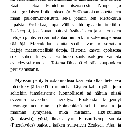
Saatua tietoa kehiteltiin itsenäisesti. Niinpä jo
pythagoralaisen Philolaoksen (n. 500) sanotaan opettaneen
maan pallonmuotoisuutta sekä jotakin sen kiertokulun
tapaista. Fysiikkaa, jopa väliinsä biologiaakin tutkittiin.
Lääkeoppi, jota kauan haittasi fysikaalisten ja anatomisten
tietojen puute, ei osannut antaa muuta kuin kokemusperäisiä
sääntöjä. Merenkulun kautta saatiin varhain verrattain
laajoja maantieteellisiä tietoja. Historia kasvoi epoksesta
sekä siihen liittyvistä vanhojen sankarisukujen vaiheita
esittelevistä runoista. Toisena lähteenä oli sillä kaupunkien
perustamistarut.
Myöskin perityitä uskonnollisia käsitteitä alkoi tieteilevä
mietiskely järkytellä ja muutella, käyden kahtia päin: joko
seliteltiin jumalaistaruja luonnollisesti tai nähtiin niissä
syvempi siveellinen merkitys. Epoksesta kehjennyt
kosmogoninen runous (Epimenides) selitti jumalain ja
mailman syntyneen, mikä mistäkin, alku-kuilusta
(khaoksesta), yöstä, ilmasta y.m. Filosoofisempi suunta
(Pherekydes) otaksuu kaiken syntyneen Zeuksen, Ajan ja