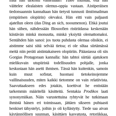
mitä hän tarkoitti väitteillään? Tulee muistaa, että hän
väittelee elealaisten olemus-oppia vastaan. Aistiperäisen
tiedonsaannin kannaltaan hän tietysti tunnusti ilmiömailman
(empiirisen olopiirin) olevaksi. Hän eitti vain paljaasti
ajatellun oleen (das Ding an sich, nooumenon). Ehkä joutui
hän siihen, nähdessään fllosoofien ristiriidassa keskenään
kiistävän minkä monuutta, minkä yksiyttä olemattomaksi.
Sentähden hän sanoi: jos tuota puhdasta olemaa olisikin, ei
aistimme saisi siitä selvää tietoa; ei ole siltaa siirtämässä
meitä niin peräti aistintakaiseen olopiiriin. Pääasiassa oli siis
Gorgias Protagoraan kannalla: hän tahtoi siirtää ajatuksen
mielikuvain utupiiristä todellisuuden pohjalle, jonka
keskustaan hän asetti ihmisen. Tässä hän kuitenkin, samoin
kuin muut sofistat, huomasi tietokeinojemme
vaillinaisuuden, miten kaikki tietomme on vain relatiivista.
Saavuttaakseen edes jotakin, koettivat he entistään
tarkemmin määritellä käsitteitä. Sentakia
Prodikos
laati
synonymiikan. Näin varustettuina ryhtyvät he tutkimaan
ihmistä hänen eri toimissaan, jättäen sikseen puhtaasti
henkiset tähystelyt, joihin jo oli kyllästytty. Tiede saa aivan
käytännöllisen suunnan, käsittäen kasvatusta, retoriikkaa,