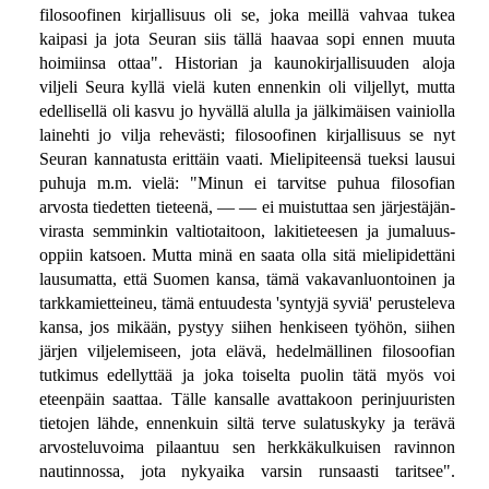
filosoofinen kirjallisuus oli se, joka meillä vahvaa tukea
kaipasi ja jota Seuran siis tällä haavaa sopi ennen muuta
hoimiinsa ottaa". Historian ja kaunokirjallisuuden aloja
viljeli Seura kyllä vielä kuten ennenkin oli viljellyt, mutta
edellisellä oli kasvu jo hyvällä alulla ja jälkimäisen vainiolla
lainehti jo vilja rehevästi; filosoofinen kirjallisuus se nyt
Seuran kannatusta erittäin vaati. Mielipiteensä tueksi lausui
puhuja m.m. vielä: "Minun ei tarvitse puhua filosofian
arvosta tiedetten tieteenä, — — ei muistuttaa sen järjestäjän-
virasta semminkin valtiotaitoon, lakitieteesen ja jumaluus-
oppiin katsoen. Mutta minä en saata olla sitä mielipidettäni
lausumatta, että Suomen kansa, tämä vakavanluontoinen ja
tarkkamietteineu, tämä entuudesta 'syntyjä syviä' perusteleva
kansa, jos mikään, pystyy siihen henkiseen työhön, siihen
järjen viljelemiseen, jota elävä, hedelmällinen filosoofian
tutkimus edellyttää ja joka toiselta puolin tätä myös voi
eteenpäin saattaa. Tälle kansalle avattakoon perinjuuristen
tietojen lähde, ennenkuin siltä terve sulatuskyky ja terävä
arvosteluvoima pilaantuu sen herkkäkulkuisen ravinnon
nautinnossa, jota nykyaika varsin runsaasti taritsee".