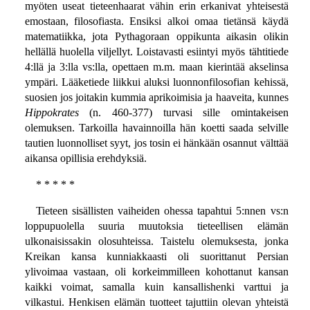
myöten useat tieteenhaarat vähin erin erkanivat yhteisestä
emostaan, filosofiasta. Ensiksi alkoi omaa tietänsä käydä
matematiikka, jota Pythagoraan oppikunta aikasin olikin
hellällä huolella viljellyt. Loistavasti esiintyi myös tähtitiede
4:llä ja 3:lla vs:lla, opettaen m.m. maan kierintää akselinsa
ympäri. Lääketiede liikkui aluksi luonnonfilosofian kehissä,
suosien jos joitakin kummia aprikoimisia ja haaveita, kunnes
Hippokrates
(n. 460-377) turvasi sille omintakeisen
olemuksen. Tarkoilla havainnoilla hän koetti saada selville
tautien luonnolliset syyt, jos tosin ei hänkään osannut välttää
aikansa opillisia erehdyksiä.
* * * * *
Tieteen sisällisten vaiheiden ohessa tapahtui 5:nnen vs:n
loppupuolella suuria muutoksia tieteellisen elämän
ulkonaisissakin olosuhteissa. Taistelu olemuksesta, jonka
Kreikan kansa kunniakkaasti oli suorittanut Persian
ylivoimaa vastaan, oli korkeimmilleen kohottanut kansan
kaikki voimat, samalla kuin kansallishenki varttui ja
vilkastui. Henkisen elämän tuotteet tajuttiin olevan yhteistä