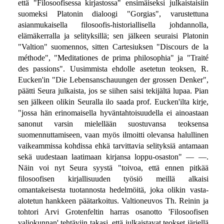
että "Filosoofisessa kirjastossa" ensimäiseksi julkaistaisiin
suomeksi Platonin dialoogi "Gorgias", varustettuna
asianmukaisella filosoofis-historiallisella johdannolla,
elämäkerralla ja selityksillä; sen jälkeen seuraisi Platonin
"Valtion" suomennos, sitten Cartesiuksen "Discours de la
méthode", "Meditationes de prima philosophia" ja "Traité
des passions". Uusimmista ehdolle asetetun teoksen, R.
Eucken'in "Die Lebensanschauungen der grossen Denker",
päätti Seura julkaista, jos se siihen saisi tekijältä lupaa. Pian
sen jälkeen olikin Seuralla ilo saada prof. Eucken'ilta kirje,
"jossa hän erinomaisella hyväntahtoisuudella ei ainoastaan
sanonut varsin mielellään suostuvansa teoksensa
suomennuttamiseen, vaan myös ilmoitti olevansa halullinen
vaikeammissa kohdissa ehkä tarvittavia selityksiä antamaan
sekä uudestaan laatimaan kirjansa loppu-osaston" — —.
Näin voi nyt Seura syystä "toivoa, että ennen pitkää
filosoofisen kirjallisuuden työsiö meillä alkaisi
omantakeisesta tuotannosta hedelmöitä, joka olikin vasta-
alotetun hankkeen päätarkoitus. Valtioneuvos Th. Reinin ja
tohtori Arvi Grotenfeltin harras osanotto 'Filosoofisen
valiokunnan' tehtäviin takasi, että julkaistavat teokset järjellä