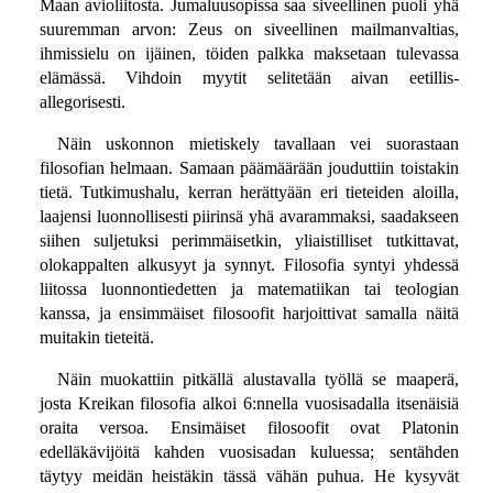
Maan avioliitosta. Jumaluusopissa saa siveellinen puoli yhä
suuremman arvon: Zeus on siveellinen mailmanvaltias,
ihmissielu on ijäinen, töiden palkka maksetaan tulevassa
elämässä. Vihdoin myytit selitetään aivan eetillis-
allegorisesti.
Näin uskonnon mietiskely tavallaan vei suorastaan
filosofian helmaan. Samaan päämäärään jouduttiin toistakin
tietä. Tutkimushalu, kerran herättyään eri tieteiden aloilla,
laajensi luonnollisesti piirinsä yhä avarammaksi, saadakseen
siihen suljetuksi perimmäisetkin, yliaistilliset tutkittavat,
olokappalten alkusyyt ja synnyt. Filosofia syntyi yhdessä
liitossa luonnontiedetten ja matematiikan tai teologian
kanssa, ja ensimmäiset filosoofit harjoittivat samalla näitä
muitakin tieteitä.
Näin muokattiin pitkällä alustavalla työllä se maaperä,
josta Kreikan filosofia alkoi 6:nnella vuosisadalla itsenäisiä
oraita versoa. Ensimäiset filosoofit ovat Platonin
edelläkävijöitä kahden vuosisadan kuluessa; sentähden
täytyy meidän heistäkin tässä vähän puhua. He kysyvät