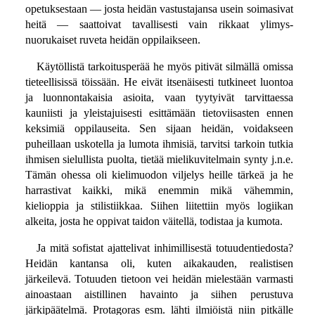
opetuksestaan — josta heidän vastustajansa usein soimasivat
heitä — saattoivat tavallisesti vain rikkaat ylimys-
nuorukaiset ruveta heidän oppilaikseen.
Käytöllistä tarkoitusperää he myös pitivät silmällä omissa
tieteellisissä töissään. He eivät itsenäisesti tutkineet luontoa
ja luonnontakaisia asioita, vaan tyytyivät tarvittaessa
kauniisti ja yleistajuisesti esittämään tietoviisasten ennen
keksimiä oppilauseita. Sen sijaan heidän, voidakseen
puheillaan uskotella ja lumota ihmisiä, tarvitsi tarkoin tutkia
ihmisen sielullista puolta, tietää mielikuvitelmain synty j.n.e.
Tämän ohessa oli kielimuodon viljelys heille tärkeä ja he
harrastivat kaikki, mikä enemmin mikä vähemmin,
kielioppia ja stilistiikkaa. Siihen liitettiin myös logiikan
alkeita, josta he oppivat taidon väitellä, todistaa ja kumota.
Ja mitä sofistat ajattelivat inhimillisestä totuudentiedosta?
Heidän kantansa oli, kuten aikakauden, realistisen
järkeilevä. Totuuden tietoon vei heidän mielestään varmasti
ainoastaan aistillinen havainto ja siihen perustuva
järkipäätelmä. Protagoras esm. lähti ilmiöistä niin pitkälle