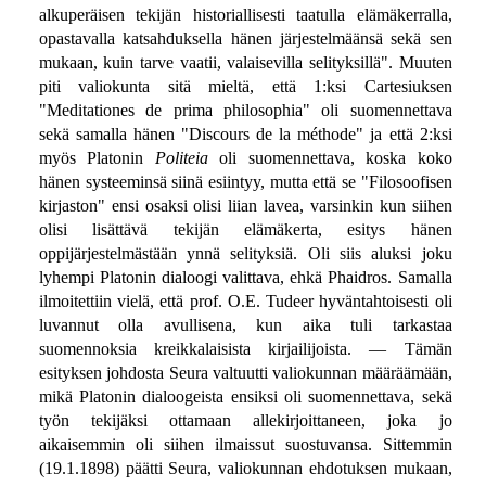
alkuperäisen tekijän historiallisesti taatulla elämäkerralla,
opastavalla katsahduksella hänen järjestelmäänsä sekä sen
mukaan, kuin tarve vaatii, valaisevilla selityksillä". Muuten
piti valiokunta sitä mieltä, että 1:ksi Cartesiuksen
"Meditationes de prima philosophia" oli suomennettava
sekä samalla hänen "Discours de la méthode" ja että 2:ksi
myös Platonin
Politeia
oli suomennettava, koska koko
hänen systeeminsä siinä esiintyy, mutta että se "Filosoofisen
kirjaston" ensi osaksi olisi liian lavea, varsinkin kun siihen
olisi lisättävä tekijän elämäkerta, esitys hänen
oppijärjestelmästään ynnä selityksiä. Oli siis aluksi joku
lyhempi Platonin dialoogi valittava, ehkä Phaidros. Samalla
ilmoitettiin vielä, että prof. O.E. Tudeer hyväntahtoisesti oli
luvannut olla avullisena, kun aika tuli tarkastaa
suomennoksia kreikkalaisista kirjailijoista. — Tämän
esityksen johdosta Seura valtuutti valiokunnan määräämään,
mikä Platonin dialoogeista ensiksi oli suomennettava, sekä
työn tekijäksi ottamaan allekirjoittaneen, joka jo
aikaisemmin oli siihen ilmaissut suostuvansa. Sittemmin
(19.1.1898) päätti Seura, valiokunnan ehdotuksen mukaan,