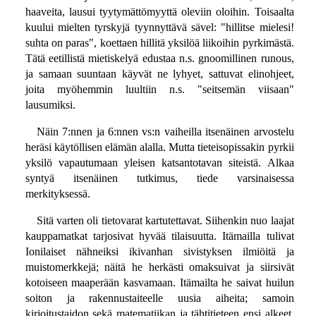
haaveita, lausui tyytymättömyyttä oleviin oloihin. Toisaalta
kuului mielten tyrskyjä tyynnyttävä sävel: "hillitse mielesi!
suhta on paras", koettaen hillitä yksilöä liikoihin pyrkimästä.
Tätä eetillistä mietiskelyä edustaa n.s. gnoomillinen runous,
ja samaan suuntaan käyvät ne lyhyet, sattuvat elinohjeet,
joita myöhemmin luultiin n.s. "seitsemän viisaan"
lausumiksi.
Näin 7:nnen ja 6:nnen vs:n vaiheilla itsenäinen arvostelu
heräsi käytöllisen elämän alalla. Mutta tieteisopissakin pyrkii
yksilö vapautumaan yleisen katsantotavan siteistä. Alkaa
syntyä itsenäinen tutkimus, tiede varsinaisessa
merkityksessä.
Sitä varten oli tietovarat kartutettavat. Siihenkin nuo laajat
kauppamatkat tarjosivat hyvää tilaisuutta. Itämailla tulivat
Ionilaiset nähneiksi ikivanhan sivistyksen ilmiöitä ja
muistomerkkejä; näitä he herkästi omaksuivat ja siirsivät
kotoiseen maaperään kasvamaan. Itämailta he saivat huilun
soiton ja rakennustaiteelle uusia aiheita; samoin
kirjoitustaidon sekä matematiikan ja tähtitieteen ensi alkeet.