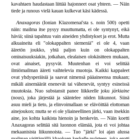
kavahtaen haudastaan liittää hajonneet osat yhteen. — Näin
tiede ja runous vielä kauan kulkevat käsi kädessä.
Anaxagoras
(Ionian Klazomenai'sta s. noin 500) opetti
näin: mailma itse pysyy muuttumatta, ei ole syntynyt, eikä
häviä; siinä tapahtuu vain aineiden yhdistykset ja erot. Mutta
alkuaineita eli "olokappalten siemeniä" ei ole 4, vaan
ääretön joukko, yhtä paljon kuin on olokappalten
ominaisuuksiakin, jotkahan, elealaisen olokäsitteen mukaan,
ovat ainaiset, pysyvät. Muutenhan ei voi selittää
ilmiömailman ääreti vaihtelevia muotoja. Kaikki kappaleet
ovat yhdysperäisiä ja saavat nimensä pääaineensa mukaan;
mikäli ainemäärät enenevät tai vähenevät, syntyy esineissä
muutoksia. Nuo substansit panee liikkeelle joku
järkiaine
(nous), joka järjestää ja sääntelee niiden liikunnot. Siinä
asuu mieli ja tieto, ja elinvoimallaan se elävöittää elottoman
ainejoukon; mutta se ei ole yliaineellinen järki, vaan itsekkin
aine, jos kohta kaikista hienoin ja henkevin. — Näin koetti
Anaxagoras selittää sitä luonnon elämää, jota ei voi johtaa
mekaanisista liikunnoista. — Tuo "järki" loi ajan alussa
mailman virittämällä khaoksen keskelle pyörteen, joka erotti