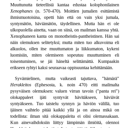
Muuttunutta tieteellistä kantaa edustaa kolophonilainen
Xenophanes
(n. 570-470). Moittien jumalien esittämistä
ihmismuotoisina, opetti hän että on vain yksi jumala,
syntymätön, häviämätön, täydellinen. Mutta hän ei ole
ulkopuolella ainetta, vaan on siinä, on mailman kanssa yhtä.
Xenophaneen kanta on monotheistis-pantheistinen. Hän sai
näin olemuksen selitetyksi; mutta miten tuo alkuvoima eli
alkuolos, ollen itse muuttumaton ja liikkumaton, kykeni
luomisiin, miten olemiseen sopeutuu muuttuminen eli
toisentuminen, se jäi häneltä selittämättä. Kumpaakin
erikseen ryhtyi kaksi seuraavaa oppisuuntaa kehittämään.
Syvämielinen, mutta vaikeasti tajuttava, "hämärä"
Herakleitos
(Ephesosta, k. noin 470) eitti mailmalta
pysyväisen olemuksen: valuen virran tavoin ("panta rei")
olokappaleet ijäti syntyvät hävitäkseen, häviävät
syntyäkseen. Tuo taistelu synnyn ja häviön välillä, tuo
ijäinen vaihtelo pitää kaikki yllä ja on ainoa mikä on
todellista: ilman sitä olokappaleita ei olisi olemassakaan.
Kun ainevaihdoksiin liittyy lämpimän ilmiöitä, olennoi