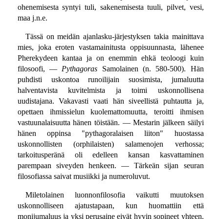
ohenemisesta syntyi tuli, sakenemisesta tuuli, pilvet, vesi,
maa j.n.e.
Tässä on meidän ajanlasku-järjestyksen takia mainittava
mies, joka eroten vastamainitusta oppisuunnasta, lähenee
Pherekydeen kantaa ja on enemmin ehkä teoloogi kuin
filosoofi, —
Pythagoras
Samolainen (n. 580-500). Hän
puhdisti uskontoa runoilijain suosimista, jumaluutta
halventavista kuvitelmista ja toimi uskonnollisena
uudistajana. Vakavasti vaati hän siveellistä puhtautta ja,
opettaen ihmissielun kuolemattomuutta, teroitti ihmisen
vastuunalaisuutta hänen töistään. — Mestarin jälkeen säilyi
hänen oppinsa "pythagoralaisen liiton" huostassa
uskonnollisten (orphilaisten) salamenojen verhossa;
tarkoitusperänä oli edelleen kansan kasvattaminen
parempaan siveyden henkeen. — Tärkeän sijan seuran
filosofiassa saivat musiikki ja numeroluvut.
Miletolainen luonnonfilosofia vaikutti muutoksen
uskonnolliseen ajatustapaan, kun huomattiin että
monijumaluus ja yksi perusaine eivät hyvin sopineet yhteen.