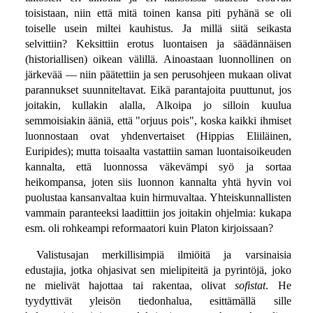
toisistaan, niin että mitä toinen kansa piti pyhänä se oli
toiselle usein miltei kauhistus. Ja millä siitä seikasta
selvittiin? Keksittiin erotus luontaisen ja säädännäisen
(historiallisen) oikean välillä. Ainoastaan luonnollinen on
järkevää — niin päätettiin ja sen perusohjeen mukaan olivat
parannukset suunniteltavat. Eikä parantajoita puuttunut, jos
joitakin, kullakin alalla, Alkoipa jo silloin kuulua
semmoisiakin ääniä, että "orjuus pois", koska kaikki ihmiset
luonnostaan ovat yhdenvertaiset (Hippias Eliiläinen,
Euripides); mutta toisaalta vastattiin saman luontaisoikeuden
kannalta, että luonnossa väkevämpi syö ja sortaa
heikompansa, joten siis luonnon kannalta yhtä hyvin voi
puolustaa kansanvaltaa kuin hirmuvaltaa. Yhteiskunnallisten
vammain paranteeksi laadittiin jos joitakin ohjelmia: kukapa
esm. oli rohkeampi reformaatori kuin Platon kirjoissaan?
Valistusajan merkillisimpiä ilmiöitä ja varsinaisia
edustajia, jotka ohjasivat sen mielipiteitä ja pyrintöjä, joko
ne mielivät hajottaa tai rakentaa, olivat
sofistat
. He
tyydyttivät yleisön tiedonhalua, esittämällä sille