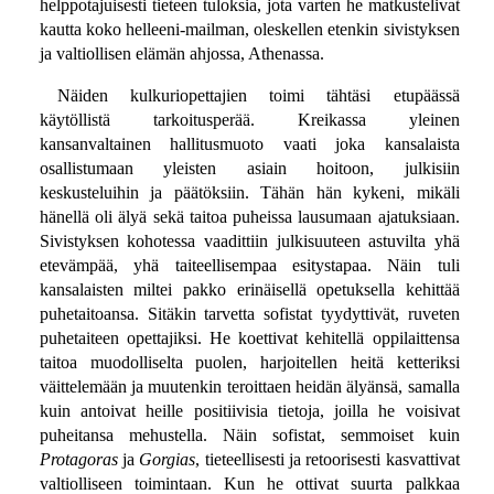
helppotajuisesti tieteen tuloksia, jota varten he matkustelivat
kautta koko helleeni-mailman, oleskellen etenkin sivistyksen
ja valtiollisen elämän ahjossa, Athenassa.
Näiden kulkuriopettajien toimi tähtäsi etupäässä
käytöllistä tarkoitusperää. Kreikassa yleinen
kansanvaltainen hallitusmuoto vaati joka kansalaista
osallistumaan yleisten asiain hoitoon, julkisiin
keskusteluihin ja päätöksiin. Tähän hän kykeni, mikäli
hänellä oli älyä sekä taitoa puheissa lausumaan ajatuksiaan.
Sivistyksen kohotessa vaadittiin julkisuuteen astuvilta yhä
etevämpää, yhä taiteellisempaa esitystapaa. Näin tuli
kansalaisten miltei pakko erinäisellä opetuksella kehittää
puhetaitoansa. Sitäkin tarvetta sofistat tyydyttivät, ruveten
puhetaiteen opettajiksi. He koettivat kehitellä oppilaittensa
taitoa muodolliselta puolen, harjoitellen heitä ketteriksi
väittelemään ja muutenkin teroittaen heidän älyänsä, samalla
kuin antoivat heille positiivisia tietoja, joilla he voisivat
puheitansa mehustella. Näin sofistat, semmoiset kuin
Protagoras
ja
Gorgias
, tieteellisesti ja retoorisesti kasvattivat
valtiolliseen toimintaan. Kun he ottivat suurta palkkaa