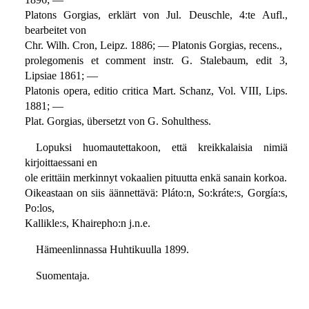
Platons Gorgias, erklärt von Jul. Deuschle, 4:te Aufl.,
bearbeitet von
Chr. Wilh. Cron, Leipz. 1886; — Platonis Gorgias, recens.,
prolegomenis et comment instr. G. Stalebaum, edit 3,
Lipsiae 1861; —
Platonis opera, editio critica Mart. Schanz, Vol. VIII, Lips.
1881; —
Plat. Gorgias, übersetzt von G. Sohulthess.
Lopuksi huomautettakoon, että kreikkalaisia nimiä
kirjoittaessani en
ole erittäin merkinnyt vokaalien pituutta enkä sanain korkoa.
Oikeastaan on siis äännettävä: Pláto:n, So:kráte:s, Gorgía:s,
Po:los,
Kallikle:s, Khairepho:n j.n.e.
Hämeenlinnassa Huhtikuulla 1899.
Suomentaja.