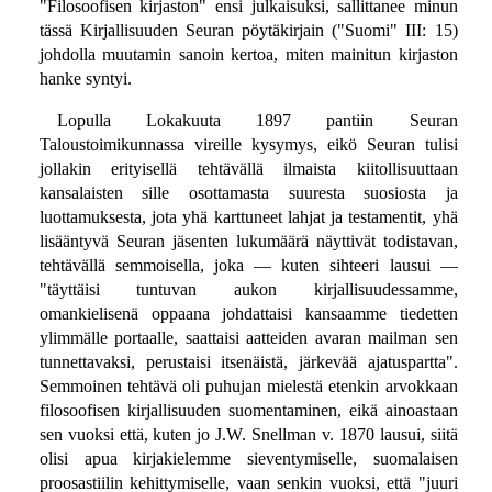
"Filosoofisen kirjaston" ensi julkaisuksi, sallittanee minun
tässä Kirjallisuuden Seuran pöytäkirjain ("Suomi" III: 15)
johdolla muutamin sanoin kertoa, miten mainitun kirjaston
hanke syntyi.
Lopulla Lokakuuta 1897 pantiin Seuran
Taloustoimikunnassa vireille kysymys, eikö Seuran tulisi
jollakin erityisellä tehtävällä ilmaista kiitollisuuttaan
kansalaisten sille osottamasta suuresta suosiosta ja
luottamuksesta, jota yhä karttuneet lahjat ja testamentit, yhä
lisääntyvä Seuran jäsenten lukumäärä näyttivät todistavan,
tehtävällä semmoisella, joka — kuten sihteeri lausui —
"täyttäisi tuntuvan aukon kirjallisuudessamme,
omankielisenä oppaana johdattaisi kansaamme tiedetten
ylimmälle portaalle, saattaisi aatteiden avaran mailman sen
tunnettavaksi, perustaisi itsenäistä, järkevää ajatuspartta".
Semmoinen tehtävä oli puhujan mielestä etenkin arvokkaan
filosoofisen kirjallisuuden suomentaminen, eikä ainoastaan
sen vuoksi että, kuten jo J.W. Snellman v. 1870 lausui, siitä
olisi apua kirjakielemme sieventymiselle, suomalaisen
proosastiilin kehittymiselle, vaan senkin vuoksi, että "juuri