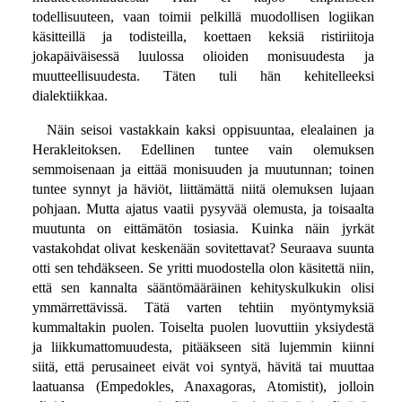
todellisuuteen, vaan toimii pelkillä muodollisen logiikan
käsitteillä ja todisteilla, koettaen keksiä ristiriitoja
jokapäiväisessä luulossa olioiden monisuudesta ja
muutteellisuudesta. Täten tuli hän kehitelleeksi
dialektiikkaa.
Näin seisoi vastakkain kaksi oppisuuntaa, elealainen ja
Herakleitoksen. Edellinen tuntee vain olemuksen
semmoisenaan ja eittää monisuuden ja muutunnan; toinen
tuntee synnyt ja häviöt, liittämättä niitä olemuksen lujaan
pohjaan. Mutta ajatus vaatii pysyvää olemusta, ja toisaalta
muutunta on eittämätön tosiasia. Kuinka näin jyrkät
vastakohdat olivat keskenään sovitettavat? Seuraava suunta
otti sen tehdäkseen. Se yritti muodostella olon käsitettä niin,
että sen kannalta sääntömääräinen kehityskulkukin olisi
ymmärrettävissä. Tätä varten tehtiin myöntymyksiä
kummaltakin puolen. Toiselta puolen luovuttiin yksiydestä
ja liikkumattomuudesta, pitääkseen sitä lujemmin kiinni
siitä, että perusaineet eivät voi syntyä, hävitä tai muuttaa
laatuansa (Empedokles, Anaxagoras, Atomistit), jolloin