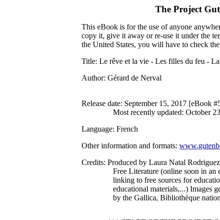
The Project Gu
This eBook is for the use of anyone anywhere
copy it, give it away or re-use it under the 
the United States, you will have to check th
Title
: Le rêve et la vie - Les filles du feu - 
Author
: Gérard de Nerval
Release date
: September 15, 2017 [eBook #
Most recently updated: October 2
Language
: French
Other information and formats
:
www.gutenbe
Credits
: Produced by Laura Natal Rodrigue
Free Literature (online soon in an
linking to free sources for educa
educational materials,...) Images 
by the Gallica, Bibliothèque natio