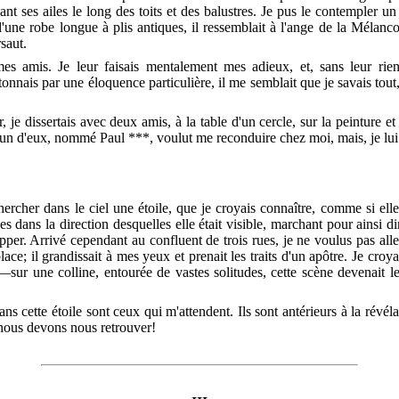
nt ses ailes le long des toits et des balustres. Je pus le contempler un in
u d'une robe longue à plis antiques, il ressemblait à l'ange de la Mél
rsaut.
es amis. Je leur faisais mentalement mes adieux, et, sans leur rien 
tonnais par une éloquence particulière, il me semblait que je savais tou
r, je dissertais avec deux amis, à la table d'un cercle, sur la peinture 
'un d'eux, nommé Paul ***, voulut me reconduire chez moi, mais, je lui d
ercher dans le ciel une étoile, que je croyais connaître, comme si ell
s dans la direction desquelles elle était visible, marchant pour ainsi 
pper. Arrivé cependant au confluent de trois rues, je ne voulus pas all
ce; il grandissait à mes yeux et prenait les traits d'un apôtre. Je croyai
—sur une colline, entourée de vastes solitudes, cette scène devenait
ns cette étoile sont ceux qui m'attendent. Ils sont antérieurs à la révé
ue nous devons nous retrouver!