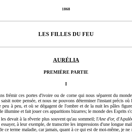
1868
LES FILLES DU FEU
AURÉLIA
PREMIÈRE PARTIE
I
ans frémir ces portes d'ivoire ou de corne qui nous séparent du monde
saisit notre pensée, et nous ne pouvons déterminer l'instant précis où
ire peu à peu, et où se dégagent de l'ombre et de la nuit les pâles figu
le illumine et fait jouer ces apparitions bizarres; le monde des Esprits s
 les devait à la rêverie plus souvent qu'au sommeil; l'
Ane d'or,
d'Apulé
essayer, à leur exemple, de transcrire les impressions d'une longue mala
de ce terme maladie, car jamais, quant à ce qui est de moi-même, je ne m