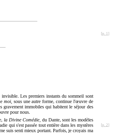
[p. 1]
 invisible. Les premiers instants du sommeil sont
 le
moi,
sous une autre forme, continue l'œuvre de
res gravement immobiles qui habitent le séjour des
'ouvre pour nous.
e,
la Divine Comédie,
du Dante, sont les modèles
die qui s'est
passée tout entière dans les mystères
[p. 2]
e suis senti mieux portant. Parfois, je croyais ma