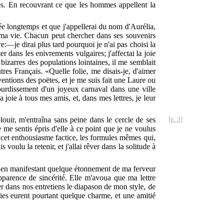
nies. En recouvrant ce que les hommes appellent la
e longtemps et que j'appellerai du nom d'Aurélia,
r ma vie. Chacun peut chercher dans ses souvenirs
re:—je dirai plus tard pourquoi je n'ai pas choisi la
r dans les enivrements vulgaires; j'affectai la joie
 bizarres des populations lointaines, il me semblait
res Français. «Quelle folie, me disais-je, d'aimer
ventions des poëtes, et je me suis fait une Laure ou
étourdissement d'un joyeux carnaval dans une ville
 joie à tous mes amis, et, dans mes lettres, je leur
ouir, m'entraîna sans peine dans le cercle de ses
[p. 3]
e me sentis épris d'elle à ce point que je ne voulus
s cet enthousiasme factice, les formules mêmes qui,
voulu la retenir, et j'allai rêver dans la solitude à
out en manifestant quelque étonnement de ma ferveur
pparence de sincérité. Elle m'avoua que ma lettre
ver dans nos entretiens le diapason de mon style, de
ries eurent pourtant quelque charme, et une amitié