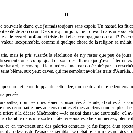
II
se trouvait la dame que j'aimais toujours sans espoir. Un hasard les fit co
ait exilé de son cœur. De sorte qu'un jour, me trouvant dans une sociét
 et le regard profond et triste dont elle accompagna son salut? J'y crus 
 valeur inexprimable, comme si quelque chose de la religion se mêlait
is, mais je pris aussitôt la résolution de n'y rester que peu de jour
issement qui se compliquait du soin des affaires que j'avais à terminer
par hasard, je remarquai le numéro d'une maison éclairé par un réverbè
teint blême, aux yeux caves, qui me semblait avoir les traits d'Aurélia. 
supposition, et je me frappai de cette idée, que ce devait être le lendema
 ma pensée.
rs salles, dont les unes étaient consacrées à l'étude, d'autres à la 
e crus reconnaître mes anciens maîtres et mes anciens condisciples. Les 
rière à la déesse Mnémosine.—Je passai dans une autre salle, où avaie
 ma chambre dans une sorte d'hôtellerie aux escaliers immenses, pleine 
s, et, en
traversant une des galeries centrales, je fus frappé d'un spe
nt au-dessus de l'espace et semblait se débattre parmi des nuages épai