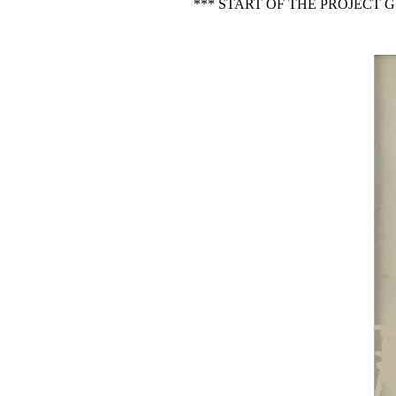
*** START OF THE PROJECT 