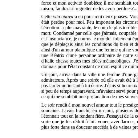
force et mon activité doublées; il me semblait to
raison, faudra-t-il regretter de les avoir perdues?...
Cette
vita nuova
a eu pour moi deux phases. Voici
était perdue pour moi. Peu importent les circons
l'émotion la plus navrante, le coup le plus terrible
mort. Condamné par celle que j'aimais, coupable d'u
et l'insouciance, je courus le monde, follement épr
que je déplaçais ainsi les conditions du bien et d
ainsi d'un amour platonique une femme qui ne vous a
une Béatrix d'une personne ordinaire de notre siè
d'Italie chassa toutes mes idées mélancoliques. J'é
donnais pour l'état constant de mon esprit ce qui n
Un jour, arriva dans la ville une femme d'une gr
admirateurs. Après une soirée où elle avait été à l
pas tarder un instant à lui écrire. J'étais si heu
si peu de temps auparavant, m'avaient servi pour pei
ce qui me semblait une profanation de mes souven
Le soir rendit à mon nouvel amour tout le prestige
soudaine. J'avais franchi, en un jour, plusieurs
l'étonnait tout en la rendant fière. J'essayai de l
sorte que je fus réduit à lui avouer, avec larmes
plus forte dans sa douceur succéda à de vaines pro