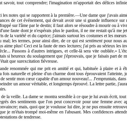
ut savoir, tout comprendre; l'imagination m'apportait des délices infi
 les notes qui se rapportent à la première.—Une dame que j'avais aimé
tances de cet événement, qui devait avoir une si grande influence su
 frappé sur l'âme par le destin; il faut alors se résoudre à mourir ou à viv
ne faute dont je n'espérais plus le pardon, il ne me restait qu'à me jete
is de la variété et du caprice; j'aimais surtout les costumes et les mœurs
u mal; les termes, pour ainsi dire, de ce qui est
sentiment
pour nous aut
ime plus! Ceci est la faute de mes lectures; j'ai pris au sérieux les in
cle... Passons à d'autres intrigues, et celle-là sera vite oubliée.» L'
tais si heureux du soulagement que j'éprouvais, que je faisais part de ma
'était que surexcitation fiévreuse.
ande renommée qui me prit en amitié et qui, habituée à plaire et à ébl
a fois naturelle et pleine d'un charme dont tous éprouvaient l'atteinte, j
reux de sentir mon cœur capable d'un amour nouveau!... J'empruntais, dan
ndre un amour véritable, et longtemps éprouvé. La lettre partie, j'aurais 
irs.
 de la veille. La dame se montra sensible à ce que je lui avais écrit, t
 degrés des sentiments que l'on peut concevoir pour une femme avec a
a convaincre; mais, quoi que je voulusse lui dire, je ne pus ensuite retrou
, que je m'étais trompé moi-même en l'abusant. Mes confidences attend
testations de tendresse.