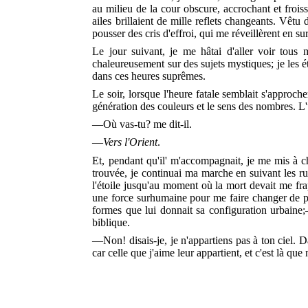
au milieu de la cour obscure, accrochant et froissa
ailes brillaient de mille reflets changeants. Vêt
pousser des cris d'effroi, qui me réveillèrent en su
Le jour suivant, je me hâtai d'aller voir tous m
chaleureusement sur des sujets mystiques; je les é
dans ces heures suprêmes.
Le soir, lorsque l'heure fatale semblait s'approche
génération des couleurs et le sens des nombres. L
—Où vas-tu? me dit-il.
—
Vers l'Orient
.
Et, pendant qu'il' m'accompagnait, je me mis à ch
trouvée, je continuai ma marche en suivant les rue
l'étoile jusqu'au moment où la mort devait me fra
une force surhumaine pour me faire
changer de pla
formes que lui donnait sa configuration urbaine;
biblique.
—Non! disais-je, je n'appartiens pas à ton ciel. Da
car celle que j'aime leur appartient, et c'est là q