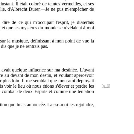
stant. Il était coloré de teintes vermeilles, et ses
ancolie, d'Albrecht Durer.—Je ne pus m'empêcher de
dire de ce qui m'occupait l'esprit, je dissertais
t, et que les mystères du monde se révélaient à moi
et sur la musique, définissant à mon point de vue la
is que je ne rentrais pas.
e avait quelque influence sur ma destinée. L'ayant
dire au-devant de mon destin, et voulant apercevoir
er plus loin. Il me semblait que mon ami déployait
s voir le lieu où nous étions s'élever et perdre les
[p. 6]
 le combat de deux Esprits et comme une tentation
lation que tu as annoncée. Laisse-moi les rejoindre,