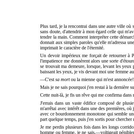
Plus tard, je la rencontrai dans une autre ville où 
sans doute, d'attendrir à mon égard celle qui m'av
tendre la main. Comment interpréter cette démarche
donnait aux simples paroles qu'elle m'adressa une
imprimait le caractère de l'éternité.
Un devoir impérieux me forçait de retourner à Par
l'impatience me donnèrent alors une sorte d'étourd
se trouvait ma demeure, lorsque, levant les yeux 
baissant les yeux, je vis devant moi une femme au 
—C'est
sa mort
ou la mienne qui m'est annoncée!
Mais je ne sais pourquoi j'en restai à la dernière 
Cette nuit-là, je fis un rêve qui me confirma dans
J'errais dans un vaste édifice composé de plusieu
m'arrêtai avec intérêt dans une des premières, où j
avec ce bourdonnement monotone qui semble une p
part quelque temps, puis j'en sortis pour chercher
Je me perdis plusieurs fois dans les longs corridor
homme ou femme, je ne sais,—voltigeait pénibleme