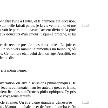
nnaître l'une à l'autre, et la première eut occasion,
é dont
elle faisait partie, je la vis venir à moi et me
[p. 4]
voir le pardon du passé; l'accent divin de la pitié
 aux douceurs d'un amour jusque-là profane, et lui
s et de revenir près de mes deux amies. La joie et
. Un soir, vers minuit, je remontais un faubourg où
re. Ce nombre était celui de mon âge. Aussitôt, en
Je me dis:
in à la même heure.
conversation ou aux discussions philosophiques. Je
leçons continuaient sur les auteurs grecs et latins,
nt lieu des conférences philosophiques. J'y pris
de voyageurs affairés.
ctacle étrange. Un être d'une grandeur démesurée—
[p. 5]
s. Manquant d'haleine et de force, il tomba enfin