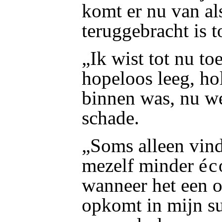
komt er nu van al
teruggebracht is t
„Ik wist tot nu toe
hopeloos leeg, ho
binnen was, nu wee
schade.
„Soms alleen vin
mezelf minder
éc
wanneer het een o
opkomt in mijn su