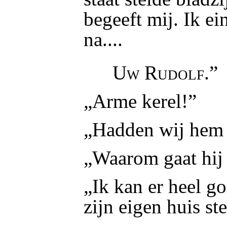
begeeft mij. Ik ei
na....
Uw Rudolf
.”
„Arme kerel!”
„Hadden wij hem 
„Waarom gaat hij 
„Ik kan er heel g
zijn eigen huis st