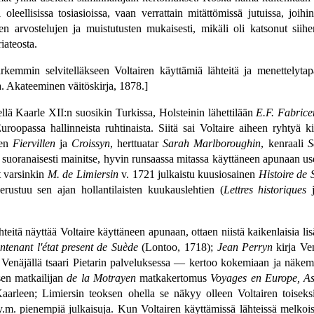
leellisissa tosiasioissa, vaan verrattain mitättömissä jutuissa, joih
yjen arvostelujen ja muistutusten mukaisesti, mikäli oli katsonut sii
iateosta.
kemmin selvitelläkseen Voltairen käyttämiä lähteitä ja menettelytapaa
na. Akateeminen väitöskirja, 1878.]
llä Kaarle XII:n suosikin Turkissa, Holsteinin lähettilään
E.F. Fabrice
Euroopassa hallinneista ruhtinaista. Siitä sai Voltaire aiheen ryhtyä 
ten
Fiervillen
ja
Croissyn
, herttuatar
Sarah Marlboroughin
, kenraali
S
e suoranaisesti mainitse, hyvin runsaassa mitassa käyttäneen apunaan usei
t varsinkin
M. de Limiersin
v. 1721 julkaistu kuusiosainen
Histoire de 
rustuu sen ajan hollantilaisten kuukauslehtien (
Lettres historiques
teitä näyttää Voltaire käyttäneen apunaan, ottaen niistä kaikenlaisia lisäp
tenant l'état present de Suède
(Lontoo, 1718);
Jean Perryn
kirja Ve
lut Venäjällä tsaari Pietarin palveluksessa — kertoo kokemiaan ja näke
isen matkailijan
de la Motrayen
matkakertomus
Voyages en Europe, As
aarleen; Limiersin teoksen ohella se näkyy olleen Voltairen toiseks
m. pienempiä julkaisuja. Kun Voltairen käyttämissä lähteissä melkoisest