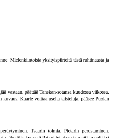
. Mielenkiintoisia yksityispiirteitä tästä ruhtinaasta ja
jää vastaan, päättää Tanskan-sotansa kuudessa viikossa,
 kuvaus. Kaarle voittaa useita taisteluja, pääsee Puolan
eräytyminen. Tsaarin toimia. Pietarin perustaminen.
n lähettiläs kenraali Patkul teilataan ja revitään neljäksi