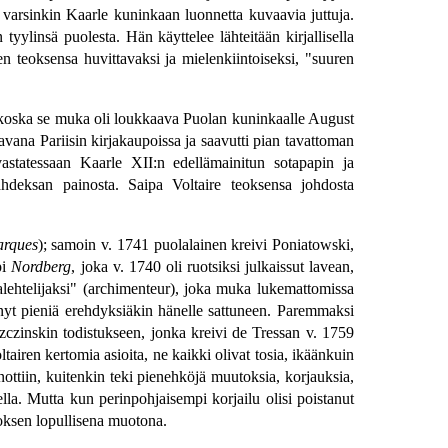
s varsinkin Kaarle kuninkaan luonnetta kuvaavia juttuja.
 tyylinsä puolesta. Hän käyttelee lähteitään kirjallisella
nen teoksensa huvittavaksi ja mielenkiintoiseksi, "suuren
n, koska se muka oli loukkaava Puolan kuninkaalle August
atavana Pariisin kirjakaupoissa ja saavutti pian tavattoman
 vastatessaan Kaarle XII:n edellämainitun sotapapin ja
hdeksan painosta. Saipa Voltaire teoksensa johdosta
rques
); samoin v. 1741 puolalainen kreivi Poniatowski,
pi
Nordberg
, joka v. 1740 oli ruotsiksi julkaissut lavean,
alehtelijaksi" (archimenteur), joka muka lukemattomissa
ltänyt pieniä erehdyksiäkin hänelle sattuneen. Paremmaksi
zczinskin todistukseen, jonka kreivi de Tressan v. 1759
oltairen kertomia asioita, ne kaikki olivat tosia, ikäänkuin
anottiin, kuitenkin teki pienehköjä muutoksia, korjauksia,
ella. Mutta kun perinpohjaisempi korjailu olisi poistanut
teoksen lopullisena muotona.