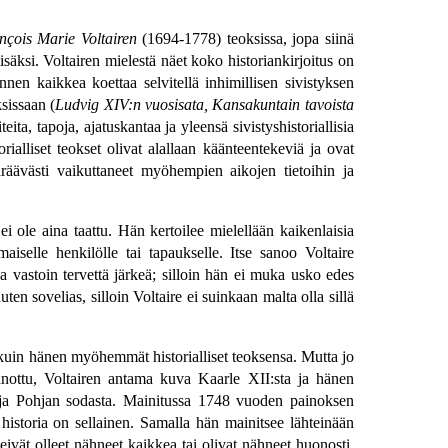
nçois Marie Voltairen
(1694-1778) teoksissa, jopa siinä
säksi. Voltairen mielestä näet koko historiankirjoitus on
 ennen kaikkea koettaa selvitellä inhimillisen sivistyksen
sissaan (
Ludvig XIV:n vuosisata, Kansakuntain tavoista
iteita, tapoja, ajatuskantaa ja yleensä sivistyshistoriallisia
torialliset teokset olivat alallaan käänteentekeviä ja ovat
räävästi vaikuttaneet myöhempien aikojen tietoihin ja
 ei ole aina taattu. Hän kertoilee mielellään kaikenlaisia
iselle henkilölle tai tapaukselle. Itse sanoo Voltaire
 vastoin tervettä järkeä; silloin hän ei muka usko edes
en sovelias, silloin Voltaire ei suinkaan malta olla sillä
 kuin hänen myöhemmät historialliset teoksensa. Mutta jo
 sanottu, Voltairen antama kuva Kaarle XII:sta ja hänen
a ja Pohjan sodasta. Mainitussa 1748 vuoden painoksen
 historia on sellainen. Samalla hän mainitsee lähteinään
vät olleet nähneet kaikkea tai olivat nähneet huonosti,