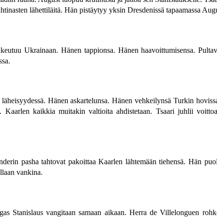
uhtinasten lähettiläitä. Hän pistäytyy yksin Dresdenissä tapaamassa Aug
 tunkeutuu Ukrainaan. Hänen tappionsa. Hänen haavoittumisensa. Pultav
ssa.
in läheisyydessä. Hänen askartelunsa. Hänen vehkeilynsä Turkin hovis
 Kaarlen kaikkia muitakin valtioita ahdistetaan. Tsaari juhlii voitto
enderin pasha tahtovat pakoittaa Kaarlen lähtemään tiehensä. Hän pu
llaan vankina.
ingas Stanislaus vangitaan samaan aikaan. Herra de Villelonguen rohk