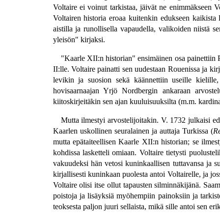
Voltaire ei voinut tarkistaa, jäivät ne enimmäkseen V
Voltairen historia eroaa kuitenkin edukseen kaikista lä
aistilla ja runollisella vapaudella, valikoiden niistä
yleisön" kirjaksi.
"Kaarle XII:n historian" ensimäinen osa painettiin
II:lle. Voltaire painatti sen uudestaan Rouenissa ja kir
levikin ja suosion sekä käännettiin useille kielill
hovisaarnaajan Yrjö Nordbergin ankaraan arvostel
kiitoskirjeitäkin sen ajan kuuluisuuksilta (m.m. kardina
Mutta ilmestyi arvostelijoitakin. V. 1732 julkaisi ed
Kaarlen uskollinen seuralainen ja auttaja Turkissa (
R
mutta epätaiteellisen Kaarle XII:n historian; se ilm
kohdissa lasketteli omiaan. Voltaire tietysti puoluste
vakuudeksi hän vetosi kuninkaallisen tuttavansa ja s
kirjallisesti kuninkaan puolesta antoi Voltairelle, ja j
Voltaire olisi itse ollut tapausten silminnäkijänä. Saa
poistoja ja lisäyksiä myöhempiin painoksiin ja tarkist
teoksesta paljon juuri sellaista, mikä sille antoi sen 