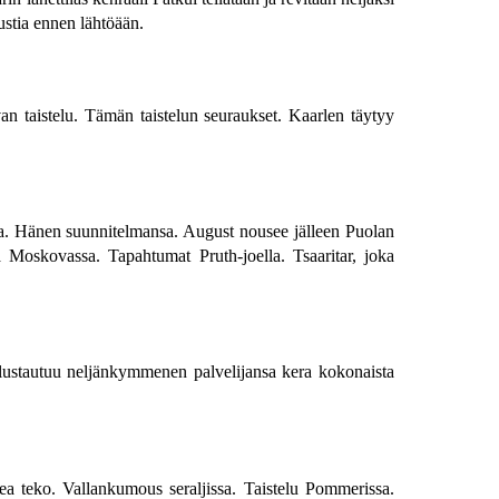
ustia ennen lähtöään.
an taistelu. Tämän taistelun seuraukset. Kaarlen täytyy
sa. Hänen suunnitelmansa. August nousee jälleen Puolan
a Moskovassa. Tapahtumat Pruth-joella. Tsaaritar, joka
olustautuu neljänkymmenen palvelijansa kera kokonaista
ea teko. Vallankumous seraljissa. Taistelu Pommerissa.