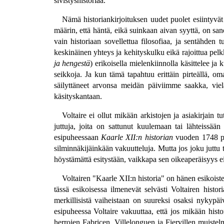
sivistyshistoriaa.
Nämä historiankirjoituksen uudet puolet esiintyvät
määrin, että häntä, eikä suinkaan aivan syyttä, on san
vain historiaan sovellettua filosofiaa, ja sentähden tu
keskinäinen yhteys ja kehityskulku eikä rajoittua pelkk
ja hengestä
) erikoisella mielenkiinnolla käsittelee ja ku
seikkoja. Ja kun tämä tapahtuu erittäin pirteällä, omape
säilyttäneet arvonsa meidän päiviimme saakka, viel
käsityskantaan.
Voltaire ei ollut mikään arkistojen ja asiakirjain tu
juttuja, joita on sattunut kuulemaan tai lähteissää
esipuheessaan
Kaarle XII:n historian
vuoden 1748 pai
silminnäkijäinkään vakuutteluja. Mutta jos joku juttu t
höystämättä esitystään, vaikkapa sen oikeaperäisyys e
Voltairen "Kaarle XII:n historia" on hänen esikoist
tässä esikoisessa ilmenevät selvästi Voltairen histo
merkillisistä vaiheistaan on suureksi osaksi nykyp
esipuheessa Voltaire vakuuttaa, että jos mikään histo
herrojen Fabricen, Villelonguen ja Fiervillen muiste