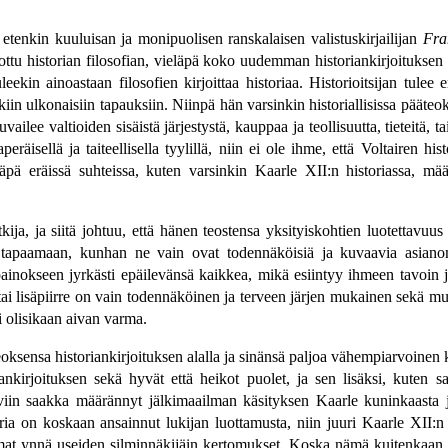
 etenkin kuuluisan ja monipuolisen ranskalaisen valistuskirjailijan
Fra
ottu historian filosofian, vieläpä koko uudemman historiankirjoituksen i
leekin ainoastaan filosofien kirjoittaa historiaa. Historioitsijan tulee
iin ulkonaisiin tapauksiin. Niinpä hän varsinkin historiallisissa pääteok
vailee valtioiden sisäistä järjestystä, kauppaa ja teollisuutta, tieteitä, ta
räisellä ja taiteellisella tyylillä, niin ei ole ihme, että Voltairen his
äpä eräissä suhteissa, kuten varsinkin Kaarle XII:n historiassa, mää
tkija, ja siitä johtuu, että hänen teostensa yksityiskohtien luotettavuus
n tapaamaan, kunhan ne vain ovat todennäköisiä ja kuvaavia asianoma
nokseen jyrkästi epäilevänsä kaikkea, mikä esiintyy ihmeen tavoin ja
ai lisäpiirre on vain todennäköinen ja terveen järjen mukainen sekä muut
i olisikaan aivan varma.
eoksensa historiankirjoituksen alalla ja sinänsä paljoa vähempiarvoinen
riankirjoituksen sekä hyvät että heikot puolet, ja sen lisäksi, kuten
äiviin saakka määrännyt jälkimaailman käsityksen Kaarle kuninkaast
ria on koskaan ansainnut lukijan luottamusta, niin juuri Kaarle XII:n
lmat ynnä useiden silminnäkijäin kertomukset. Koska nämä kuitenkaan ei