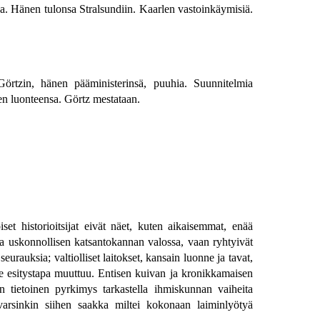
a. Hänen tulonsa Stralsundiin. Kaarlen vastoinkäymisiä.
 Görtzin, hänen pääministerinsä, puuhia. Suunnitelmia
en luonteensa. Görtz mestataan.
set historioitsijat eivät näet, kuten aikaisemmat, enää
n ja uskonnollisen katsantokannan valossa, vaan ryhtyivät
urauksia; valtiolliset laitokset, kansain luonne ja tavat,
tse esitystapa muuttuu. Entisen kuivan ja kronikkamaisen
seen tietoinen pyrkimys tarkastella ihmiskunnan vaiheita
ä varsinkin siihen saakka miltei kokonaan laiminlyötyä