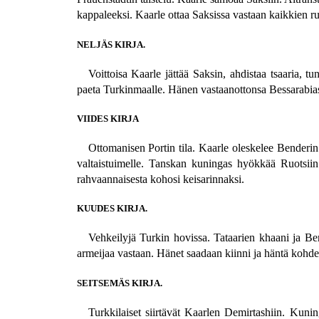
kappaleeksi. Kaarle ottaa Saksissa vastaan kaikkien r
NELJÄS KIRJA.
Voittoisa Kaarle jättää Saksin, ahdistaa tsaaria,
paeta Turkinmaalle. Hänen vastaanottonsa Bessarabia
VIIDES KIRJA
Ottomanisen Portin tila. Kaarle oleskelee Bender
valtaistuimelle. Tanskan kuningas hyökkää Ruotsiin.
rahvaannaisesta kohosi keisarinnaksi.
KUUDES KIRJA.
Vehkeilyjä Turkin hovissa. Tataarien khaani ja B
armeijaa vastaan. Hänet saadaan kiinni ja häntä kohde
SEITSEMÄS KIRJA.
Turkkilaiset siirtävät Kaarlen Demirtashiin. Kun