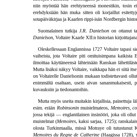
niin myöntää hän erehtyneensä monestikin, tosin ei o
erehdyksiään hän muka sitten oli korjaillut esitett
sotapäiväkirjaa ja Kaarlen rippi-isän Nordbergin histor
Suomalainen tutkija
J.R. Danielson
on ottanut tar
Danielson
, Voltaire Kaarle XII:n historian kirjoittaja
Oleskellessaan Englannissa 1727 Voltaire tapasi sie
vaiheista, jota Voltaire piti omituisimpana kaikista 
ilmoittaa käyttäneensä lähteinään Ranskan lähettiläs
Mutta lisäksi näkyy Voltaire, vaikkapa hän ei siitä its
on Voltairelle Danielsonin mukaan todistettavasti ollu
enimmältä osaltaan, usein aivan sananmukaisesti, pe
kuvauksiin ja tiedonantoihin.
Mutta myös useita muitakin kirjallisia, painettuja läh
esim. erään
Robinsonin
muistelmateos,
Memoires, con
jossa tekijä — englantilainen insinööri, joka oli ol
muistelmat (
Memoires
, kaksi sarjaa, 1725); ranskala
olosta Turkinmaalla, missä Motraye oli tutustunut K
Memoires du Regne de Catherine
(Haagissa 1728), y.