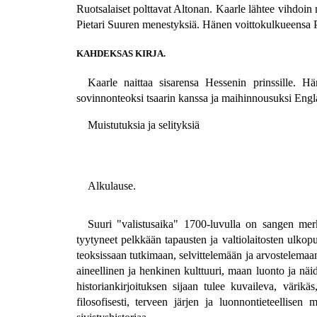
Ruotsalaiset polttavat Altonan. Kaarle lähtee vihdoi
Pietari Suuren menestyksiä. Hänen voittokulkueensa Pi
KAHDEKSAS KIRJA.
Kaarle naittaa sisarensa Hessenin prinssille. H
sovinnonteoksi tsaarin kanssa ja maihinnousuksi Engla
Muistutuksia ja selityksiä
Alkulause.
Suuri "valistusaika" 1700-luvulla on sangen merki
tyytyneet pelkkään tapausten ja valtiolaitosten ulkopu
teoksissaan tutkimaan, selvittelemään ja arvostelemaan 
aineellinen ja henkinen kulttuuri, maan luonto ja näi
historiankirjoituksen sijaan tulee kuvaileva, värikäs
filosofisesti, terveen järjen ja luonnontieteellise