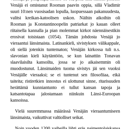
Venäjä ei omistanut Rooman paavin oppia, sillä Vladimir
suuri 10:nen vuosisadan lopulla, luopuessaan pakanuudesta,
valitsi kreikan-katoolisen uskon. Näihin aikoihin oli
Rooman ja Konstantinoopelin patriarkat jo kauan olleet
riitaisella kannalla ja pian molemmat kirkot näennäisestikin
erosivat toisistaan (1054). Tämän johdosta Venäjä jo
vieraantui länsimaista. Latinankieli, sivistyksen välikappale,
oli siellä jotenkin tuntematon; Venäjän kirkossa tuli n.s.
slavonian kieli käytäntöön, se kun lainattiin Tonavan
slaavilaisilta kansoilta, jossa se jo aikaisemmin oli
muodostunut. Länsimaiden tuoma sivistys jäi sen vuoksi
Venäjälle vieraaksi; se ei tuntenut sen filosofiiaa, eikä
taiteita; ristiretkien innostus ei ulottunut sinne, ritarisuuden
herättämä kunniantunto ei tullut kansan tapoja ja
katsantotapaa jalostamaan niinkuin Länsi-Euroopan
kansoissa.
Vielä suuremmassa määrässä Venäjän vieraantumiseen
länsimaista, vaikuttivat valtiolliset seikat.
Noin vuoden 1200 vaiheilla lähti eräs paimentolaiskansa