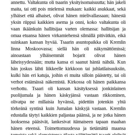
annettu. Valtakunta oli tsaarin yksityisomaisuutta; hän jakeli
maita, tai otti pois mielensä mukaan: kaikki asukkaat, sekä
ylhäiset että alhaiset, olivat hänen mielivallassaan; hänestä
yksin riippui kaikkien asema ja onni, koko valtakunta oli
vaan ikäänkuin hallitsijaa varten olemassa: hallitsijan ja
omaa etuansa hänen virkamiehensä silmällä pitivätkin, eikä
suinkaan kansan hyvää. Tsaarin asuntopaikka oli Kremlin
linna Moskoovassa; siellä hän oli näkymättömissä;
ainoastaan ylhäisemmät bojarit olivat hänen
läheisyydessään; mutta kansa ei saanut häntä nähdä. Kun
hän joskus lähti liikkeelle kirkkoon tai juhlatilaisuuksiin,
kulki hän eri katuja, joihin ei muita silloin päästetty, tai oli
verhot estämässä näkemistä. Kirkossa oli hänen paikkansa
verhottu. Tsaari oli kansan käsityksessä jonkinlainen
puolijumala ja hänen käskyjänsä vastaan rikkominen,
olivatpa ne millaisia hyvänsä, pidettiin jotenkin yhtä
törkeänä syntinä kuin Jumalan käskyjä vastaan. Kremlin
edustalla täytyi kaikkien paljastaa päänsä, ja ne jotka hänen
luoksensa pääsivät, lankesivat itämaiseen tapaan maahan
hänen eteensä. Toimettomuudessa ja tietämättä maansa
tarpeista sekä alamaistensa tilasta välittämättä tsaarit elelivät