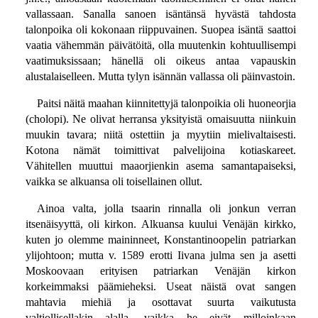
vallassaan. Sanalla sanoen isäntänsä hyvästä tahdosta
talonpoika oli kokonaan riippuvainen. Suopea isäntä saattoi
vaatia vähemmän päivätöitä, olla muutenkin kohtuullisempi
vaatimuksissaan; hänellä oli oikeus antaa vapauskin
alustalaiselleen. Mutta tylyn isännän vallassa oli päinvastoin.
Paitsi näitä maahan kiinnitettyjä talonpoikia oli huoneorjia
(cholopi). Ne olivat herransa yksityistä omaisuutta niinkuin
muukin tavara; niitä ostettiin ja myytiin mielivaltaisesti.
Kotona nämät toimittivat palvelijoina kotiaskareet.
Vähitellen muuttui maaorjienkin asema samantapaiseksi,
vaikka se alkuansa oli toisellainen ollut.
Ainoa valta, jolla tsaarin rinnalla oli jonkun verran
itsenäisyyttä, oli kirkon. Alkuansa kuului Venäjän kirkko,
kuten jo olemme maininneet, Konstantinoopelin patriarkan
ylijohtoon; mutta v. 1589 erotti Iivana julma sen ja asetti
Moskoovaan erityisen patriarkan Venäjän kirkon
korkeimmaksi päämieheksi. Useat näistä ovat sangen
mahtavia miehiä ja osottavat suurta vaikutusta
valtiollisellakin alalla, vaikka he eivät milloinkaan