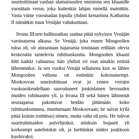
suuriruhtinaat vanhan alamaisuuden muistona sen khaanille
vuosittain veron, joka kuitenkin lahjan nimellä mainittiin.
Vasta viime vuosisadan lopulla yhdisti keisarinna Katharina
II nämätkin maat Venäjän valtakuntaan.
Iivana III:nen hallitusaikaa saattaa pitää nykyisen Venäjän
varsinaisena alkuna. Se Venäjä, joka ennen Mongoolien
tuloa oli, oli ainoastaan hajanaisia toisistaan erillään olevia
keskenään taistelevia ruhtinaskuntia. Mongoolien khaani
liitti kaikki valtaansa; hän yhdisti eri osat ainakin entistä
lähemmäksi. Ja sen vuoksi Venäjä sellaisena kun se lähtee
Mongoolien vallasta on entistään kokonaisempi.
Moskoovan suuriruhtinaat ovat jo ennen verojen
vuokraoikeudellaan saavuttaneet jonkinlaisen herruuden
muiden ruhtinasten yli, ja Iivana III sekä hänen lähimmät
seuraajansa pakottavat heidän jättämään koko
ruhtinaskuntansa, muuttamaan Moskoovaan; he saivat kyllä
pitää knäsin (ruhtinas) nimen, mutta valta oli pois. He tulivat
suuriruhtinaiden palvelijoiksi, niinkuin bojaarit eli
korkeampi aatelistokin oli, ja luettiinkin niiden joukkoon
kuuluvaksi.