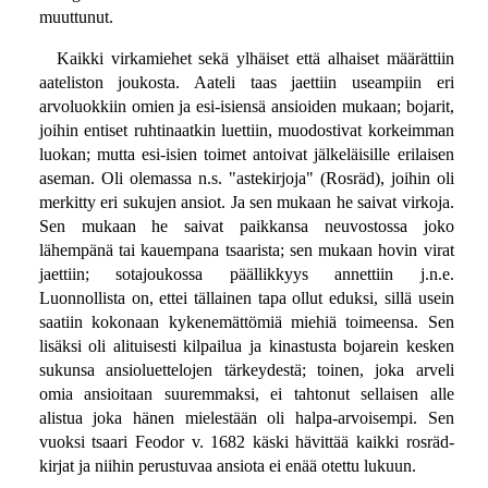
muuttunut.
Kaikki virkamiehet sekä ylhäiset että alhaiset määrättiin
aateliston joukosta. Aateli taas jaettiin useampiin eri
arvoluokkiin omien ja esi-isiensä ansioiden mukaan; bojarit,
joihin entiset ruhtinaatkin luettiin, muodostivat korkeimman
luokan; mutta esi-isien toimet antoivat jälkeläisille erilaisen
aseman. Oli olemassa n.s. "astekirjoja" (Rosräd), joihin oli
merkitty eri sukujen ansiot. Ja sen mukaan he saivat virkoja.
Sen mukaan he saivat paikkansa neuvostossa joko
lähempänä tai kauempana tsaarista; sen mukaan hovin virat
jaettiin; sotajoukossa päällikkyys annettiin j.n.e.
Luonnollista on, ettei tällainen tapa ollut eduksi, sillä usein
saatiin kokonaan kykenemättömiä miehiä toimeensa. Sen
lisäksi oli alituisesti kilpailua ja kinastusta bojarein kesken
sukunsa ansioluettelojen tärkeydestä; toinen, joka arveli
omia ansioitaan suuremmaksi, ei tahtonut sellaisen alle
alistua joka hänen mielestään oli halpa-arvoisempi. Sen
vuoksi tsaari Feodor v. 1682 käski hävittää kaikki rosräd-
kirjat ja niihin perustuvaa ansiota ei enää otettu lukuun.