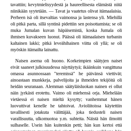
tavattiin; kevytmielisyydestä ja haureellisesta elämästä niitä
niinikään syytetään. — Tavat ja vaatetus olivat itämaalaisia.
Perheen isä oli itsevaltias vaimonsa ja lastensa yli. Miehillä
oli pitkä parta, sillä syntinä pidettiin sen poisottamista; se oli
muka Jumalan kuvan häpäisemistä, koska Jumala oli
ihmisen kuvakseen luonut. Päässä oli itämaalaisen turbanin
kaltainen lakki; pitkä leveähihainen viitta oli yllä; se oli
myöskin itämailta lainattu.
Naisen asema oli huono. Korkeimpien säätyjen naiset
eivät saaneet julkisuudessa näyttäytyä; ikäänkuin vangittuna
omassa asunnossaan "teremissä" he päivänsä viettivät;
ainoastaan munkkeja, palvelijoita ja ihmeiden tekijöitä oli
heidän seuranaan. Alemman säätyläisluokan nainen ei ollut
näin jyrkästi erotettu. Vaimo oli miehensä orja. Miehelään
vietäessä ei naisen mieltä kysytty; vanhemmat hänen
luovuttivat kenelle he tahtoivat. Avioliitoissa käytettiin
tavallisesti jotakuta välittäjää, joka tiedusteli naisen
varallisuutta, ulkomuotoa y.m. suhteita. Näistä hän ilmoitti
sulhaselle. Usein hän kuitenkin petti; hän kun kertoi että