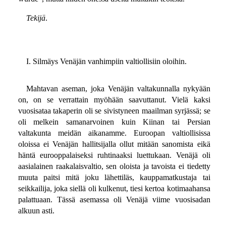
Tekijä
.
I. Silmäys Venäjän vanhimpiin valtiollisiin oloihin.
Mahtavan aseman, joka Venäjän valtakunnalla nykyään
on, on se verrattain myöhään saavuttanut. Vielä kaksi
vuosisataa takaperin oli se sivistyneen maailman syrjässä; se
oli melkein samanarvoinen kuin Kiinan tai Persian
valtakunta meidän aikanamme. Euroopan valtiollisissa
oloissa ei Venäjän hallitsijalla ollut mitään sanomista eikä
häntä eurooppalaiseksi ruhtinaaksi luettukaan. Venäjä oli
aasialainen raakalaisvaltio, sen oloista ja tavoista ei tiedetty
muuta paitsi mitä joku lähettiläs, kauppamatkustaja tai
seikkailija, joka siellä oli kulkenut, tiesi kertoa kotimaahansa
palattuaan. Tässä asemassa oli Venäjä viime vuosisadan
alkuun asti.