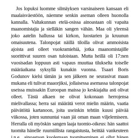
Jos lopuksi luomme silmäyksen varsinaiseen kansaan eli
maalaisväestöön, näemme senkin aseman olleen huonolla
kannalla. Valtakunnan etelä-osissa ainoastaan oli vapaita
maanomistajia ja sielläkin sangen vähän. Maa oli yleensä
joko aatelin hallussa tai kirkon, luostarien ja kruunun
omaisuutena. Talonpojat näillä tiloilla olivat ammoisista
ajoista asti olleet vuokramiehiä, jotka maanomistajille
suorittivat suuren osan tuloistaan. Mutta heillä oli 17:nen
vuosisadan loppuun asti vapaus muuttaa tilukselta toiselle
määräaikana syksyllä kunakin vuonna. Tsaari Boris
Godunov kielsi tämän ja sen jälkeen ne seurasivat maan
mukana eli tulivat maaorjiksi, jollaisessa asemassa talonpojat
useissa muissakin Euroopan maissa jo keskiajalta asti olivat
olleet. Tästä alkaen ne olivat kokonaan herrojensa
mielivallassa; herra sai määrätä verot mielin määrin, vaatia
päivätöitä kartanoon, joita useinkin tehtiin kuusi päivää
viikossa, joten sunnuntai vaan jäi oman maan viljelemiseen.
Herralla oli myöskin sangen laaja tuomio-oikeus: hän saattoi
tuomita hänelle ruumiillista rangaistusta, heittää vankeuteen
j.n.e., ainoastaan kuolemaan tuomitseminen ei ollut hänen