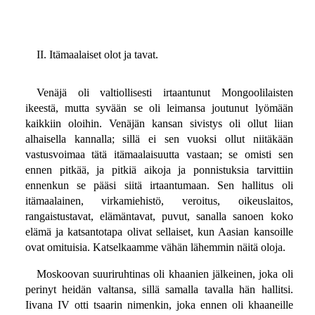
II. Itämaalaiset olot ja tavat.
Venäjä oli valtiollisesti irtaantunut Mongoolilaisten
ikeestä, mutta syvään se oli leimansa joutunut lyömään
kaikkiin oloihin. Venäjän kansan sivistys oli ollut liian
alhaisella kannalla; sillä ei sen vuoksi ollut niitäkään
vastusvoimaa tätä itämaalaisuutta vastaan; se omisti sen
ennen pitkää, ja pitkiä aikoja ja ponnistuksia tarvittiin
ennenkun se pääsi siitä irtaantumaan. Sen hallitus oli
itämaalainen, virkamiehistö, veroitus, oikeuslaitos,
rangaistustavat, elämäntavat, puvut, sanalla sanoen koko
elämä ja katsantotapa olivat sellaiset, kun Aasian kansoille
ovat omituisia. Katselkaamme vähän lähemmin näitä oloja.
Moskoovan suuriruhtinas oli khaanien jälkeinen, joka oli
perinyt heidän valtansa, sillä samalla tavalla hän hallitsi.
Iivana IV otti tsaarin nimenkin, joka ennen oli khaaneille