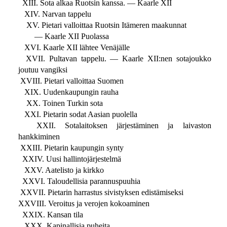
XIII. Sota alkaa Ruotsin kanssa. — Kaarle XII
XIV. Narvan tappelu
XV. Pietari valloittaa Ruotsin Itämeren maakunnat
— Kaarle XII Puolassa
XVI. Kaarle XII lähtee Venäjälle
XVII. Pultavan tappelu. — Kaarle XII:nen sotajoukko
joutuu vangiksi
XVIII. Pietari valloittaa Suomen
XIX. Uudenkaupungin rauha
XX. Toinen Turkin sota
XXI. Pietarin sodat Aasian puolella
XXII. Sotalaitoksen järjestäminen ja laivaston
hankkiminen
XXIII. Pietarin kaupungin synty
XXIV. Uusi hallintojärjestelmä
XXV. Aatelisto ja kirkko
XXVI. Taloudellisia parannuspuuhia
XXVII. Pietarin harrastus sivistyksen edistämiseksi
XXVIII. Veroitus ja verojen kokoaminen
XXIX. Kansan tila
XXX. Kapinallisia puheita