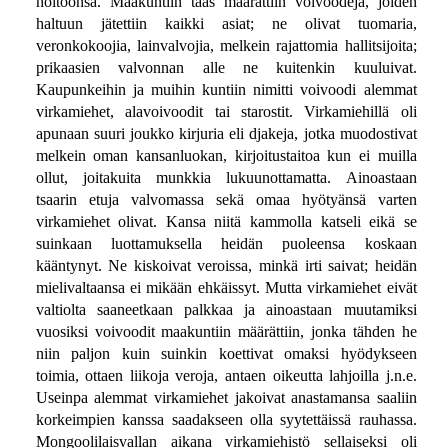
hoitoonsa. Maakuntiin taas määrättiin voivoodeja, joiden
haltuun jätettiin kaikki asiat; ne olivat tuomaria,
veronkokoojia, lainvalvojia, melkein rajattomia hallitsijoita;
prikaasien valvonnan alle ne kuitenkin kuuluivat.
Kaupunkeihin ja muihin kuntiin nimitti voivoodi alemmat
virkamiehet, alavoivoodit tai starostit. Virkamiehillä oli
apunaan suuri joukko kirjuria eli djakeja, jotka muodostivat
melkein oman kansanluokan, kirjoitustaitoa kun ei muilla
ollut, joitakuita munkkia lukuunottamatta. Ainoastaan
tsaarin etuja valvomassa sekä omaa hyötyänsä varten
virkamiehet olivat. Kansa niitä kammolla katseli eikä se
suinkaan luottamuksella heidän puoleensa koskaan
kääntynyt. Ne kiskoivat veroissa, minkä irti saivat; heidän
mielivaltaansa ei mikään ehkäissyt. Mutta virkamiehet eivät
valtiolta saaneetkaan palkkaa ja ainoastaan muutamiksi
vuosiksi voivoodit maakuntiin määrättiin, jonka tähden he
niin paljon kuin suinkin koettivat omaksi hyödykseen
toimia, ottaen liikoja veroja, antaen oikeutta lahjoilla j.n.e.
Useinpa alemmat virkamiehet jakoivat anastamansa saaliin
korkeimpien kanssa saadakseen olla syytettäissä rauhassa.
Mongoolilaisvallan aikana virkamiehistö sellaiseksi oli