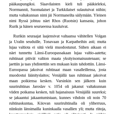
pääkaupungiksi. Slaavilaisten kieli tuli pääkieleksi,
Norrmannit, Suomalaiset ja Turkkilaiset sulautuivat niihin;
mutta valtakunnan nimi jäi Norrmaneilta säilymään. Yleinen
nimi Ryssä johtuu näet Rhos (Ruotsin) kansasta, johon
Rurik ja hänen seurueensa kuuluivat.
Rurikin seuraajat laajensivat valtaansa vähitellen Volgan
ja Uralin seuduille, Tonavaan ja Karpatheihin asti; mutta
lujaa valtiota ei siitä vielä muodostunut. Siihen aikaan ei
näet tunnettu Länsi-Euroopassakaan lujaa valtio-aatetta;
ruhtinaat pitivät valtion maata yksityisomaisuutenaan; se
jaettiin ja taas yhdistettiin sen mukaan kuin tahdottiin. Länsi-
Euroopassa jakoivat ruhtinaat maan vasalleillensa, josta
muodostui läänityslaitos; Venäjällä taas ruhtinaat jakoivat
maan poikiensa kesken. Varsinkin sen jälkeen kuin
suuriruhtinas Jaroslav v. 1054 oli jakanut valtakunnan
viiden poikansa kesken, tuli hajanaisuus Venäjällä suureksi;
se jakaantui jakaantumistaan, kunnes vihdoin oli noin 70
ruhtinaskuntaa, Kiiovan suuriruhtinalla oli yliherruus,
niinkuin länsimailla kuninkaalla vasallien yli; mutta riitoja,