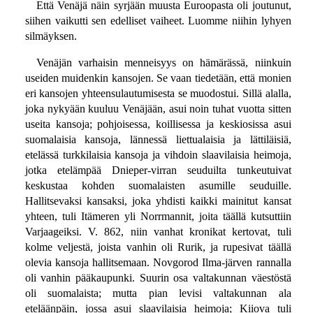
Että Venäjä näin syrjään muusta Euroopasta oli joutunut,
siihen vaikutti sen edelliset vaiheet. Luomme niihin lyhyen
silmäyksen.
Venäjän varhaisin menneisyys on hämärässä, niinkuin
useiden muidenkin kansojen. Se vaan tiedetään, että monien
eri kansojen yhteensulautumisesta se muodostui. Sillä alalla,
joka nykyään kuuluu Venäjään, asui noin tuhat vuotta sitten
useita kansoja; pohjoisessa, koillisessa ja keskiosissa asui
suomalaisia kansoja, lännessä liettualaisia ja lättiläisiä,
etelässä turkkilaisia kansoja ja vihdoin slaavilaisia heimoja,
jotka etelämpää Dnieper-virran seuduilta tunkeutuivat
keskustaa kohden suomalaisten asumille seuduille.
Hallitsevaksi kansaksi, joka yhdisti kaikki mainitut kansat
yhteen, tuli Itämeren yli Norrmannit, joita täällä kutsuttiin
Varjaageiksi. V. 862, niin vanhat kronikat kertovat, tuli
kolme veljestä, joista vanhin oli Rurik, ja rupesivat täällä
olevia kansoja hallitsemaan. Novgorod Ilma-järven rannalla
oli vanhin pääkaupunki. Suurin osa valtakunnan väestöstä
oli suomalaista; mutta pian levisi valtakunnan ala
eteläänpäin, jossa asui slaavilaisia heimoja; Kiiova tuli