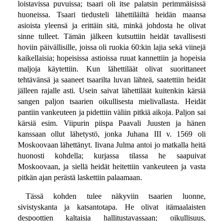
loistavissa puvuissa; tsaari oli itse palatsin perimmäisissä
huoneissa. Tsaari tiedusteli lähettiläiltä heidän maansa
asioista yleensä ja erittäin sitä, minkä johdosta he olivat
sinne tulleet. Tämän jälkeen kutsuttiin heidät tavallisesti
hoviin päivällisille, joissa oli ruokia 60:kin lajia sekä viinejä
kaikellaisia; hopeisissa astioissa ruuat kannettiin ja hopeisia
maljoja käytettiin. Kun lähettiläät olivat suorittaneet
tehtävänsä ja saaneet tsaarilta luvan lähteä, saatettiin heidät
jälleen rajalle asti. Usein saivat lähettiläät kuitenkin kärsiä
sangen paljon tsaarien oikullisesta mielivallasta. Heidät
pantiin vankeuteen ja pidettiin väliin pitkiä aikoja. Paljon sai
kärsiä esim. Viipurin piispa Paavali Juusten ja hänen
kanssaan ollut lähetystö, jonka Juhana III v. 1569 oli
Moskoovaan lähettänyt. Iivana Julma antoi jo matkalla heitä
huonosti kohdella; kurjassa tilassa he saapuivat
Moskoovaan, ja siellä heidät heitettiin vankeuteen ja vasta
pitkän ajan perästä laskettiin palaamaan.
Tässä kohden tulee näkyviin tsaarien luonne,
sivistyskanta ja katsantotapa. He olivat itämaalaisten
despoottien kaltaisia hallitustavassaan; oikullisuus,