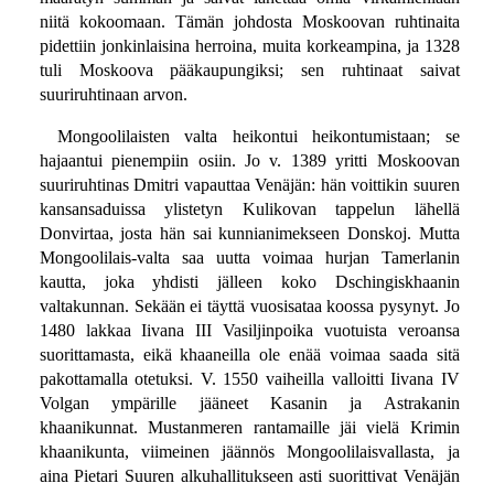
niitä kokoomaan. Tämän johdosta Moskoovan ruhtinaita
pidettiin jonkinlaisina herroina, muita korkeampina, ja 1328
tuli Moskoova pääkaupungiksi; sen ruhtinaat saivat
suuriruhtinaan arvon.
Mongoolilaisten valta heikontui heikontumistaan; se
hajaantui pienempiin osiin. Jo v. 1389 yritti Moskoovan
suuriruhtinas Dmitri vapauttaa Venäjän: hän voittikin suuren
kansansaduissa ylistetyn Kulikovan tappelun lähellä
Donvirtaa, josta hän sai kunnianimekseen Donskoj. Mutta
Mongoolilais-valta saa uutta voimaa hurjan Tamerlanin
kautta, joka yhdisti jälleen koko Dschingiskhaanin
valtakunnan. Sekään ei täyttä vuosisataa koossa pysynyt. Jo
1480 lakkaa Iivana III Vasiljinpoika vuotuista veroansa
suorittamasta, eikä khaaneilla ole enää voimaa saada sitä
pakottamalla otetuksi. V. 1550 vaiheilla valloitti Iivana IV
Volgan ympärille jääneet Kasanin ja Astrakanin
khaanikunnat. Mustanmeren rantamaille jäi vielä Krimin
khaanikunta, viimeinen jäännös Mongoolilaisvallasta, ja
aina Pietari Suuren alkuhallitukseen asti suorittivat Venäjän