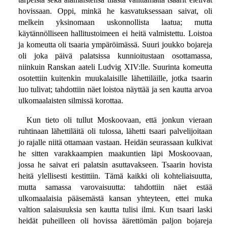
hovissaan. Oppi, minkä he kasvatuksessaan saivat, oli
melkein yksinomaan uskonnollista laatua; mutta
käytännölliseen hallitustoimeen ei heitä valmistettu. Loistoa
ja komeutta oli tsaaria ympäröimässä. Suuri joukko bojareja
oli joka päivä palatsissa kunnioitustaan osottamassa,
niinkuin Ranskan aateli Ludvig XIV:lle. Suurinta komeutta
osotettiin kuitenkin muukalaisille lähettiläille, jotka tsaarin
luo tulivat; tahdottiin näet loistoa näyttää ja sen kautta arvoa
ulkomaalaisten silmissä korottaa.
Kun tieto oli tullut Moskoovaan, että jonkun vieraan
ruhtinaan lähettiläitä oli tulossa, lähetti tsaari palvelijoitaan
jo rajalle niitä ottamaan vastaan. Heidän seurassaan kulkivat
he sitten varakkaampien maakuntien läpi Moskoovaan,
jossa he saivat eri palatsin asuttavakseen. Tsaarin hovista
heitä ylellisesti kestittiin. Tämä kaikki oli kohteliaisuutta,
mutta samassa varovaisuutta: tahdottiin näet estää
ulkomaalaisia pääsemästä kansan yhteyteen, ettei muka
valtion salaisuuksia sen kautta tulisi ilmi. Kun tsaari laski
heidät puheilleen oli hovissa äärettömän paljon bojareja