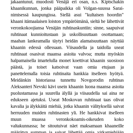
jakaantunut, muodosti Venäjä eri osan, n.s. Kiptschakin
khaanikunnan, jonka pääpaikka oli Volgan-suussa Sarai-
nimisessä kaupungissa. Siellä asui "kultaisen hoordin"
khaani itämaalaisen loiston ympäröimänä, sieltä he lähettivät
veronkokoojiansa Venäjän ruhtinaskuntiin; sinne, saapuivat
ruhtinaat kunnioitustaan ja uskollisuuttaan osottamaan;
maahan lankeamalla täytyi heidän alamaisuuttaan näyttää
khaanin edessä ollessaan. Viisaudella ja taidolla useat
ruhtinaat osasivat maansa asioita valvoa; mutta myöskin
halpamaisella imartelulla monet koettivat khaanin suosioon
päästä, ja toiset katsoivat vaan omia etujaan ja
panettelemalla toisia ruhtinaita hankkia itselleen hyötyä.
Meidänkin historiassa tunnettu Novgorodin ruhtinas
Aleksanteri Nevski kävi usein khaanin luona maansa asioita
puolustamassa ja suurella älyllä ja viisaudella sai aina ne
edukseen ajetuksi. Useat Moskovan ruhtinaat taas olivat
kavalia ja älykkäitä miehiä, jotka khaanin välityksellä saivat
herruuden muiden ruhtinasten yli. He hankkivat itselleen
muun muassa veronkokoamis-oikeuden koko
valtakunnassa; he sitoutuivat näet maksamaan khaaneille
määrätyn summan ja saivat lähettää omia virkamiehiään