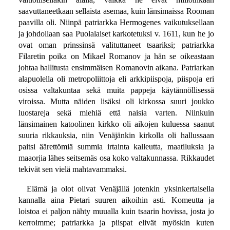
saavuttaneetkaan sellaista asemaa, kuin länsimaissa Rooman
paavilla oli. Niinpä patriarkka Hermogenes vaikutuksellaan
ja johdollaan saa Puolalaiset karkotetuksi v. 1611, kun he jo
ovat oman prinssinsä valituttaneet tsaariksi; patriarkka
Filaretin poika on Mikael Romanov ja hän se oikeastaan
johtaa hallitusta ensimmäisen Romanovin aikana. Patriarkan
alapuolella oli metropoliittoja eli arkkipiispoja, piispoja eri
osissa valtakuntaa sekä muita pappeja käytännöllisessä
viroissa. Mutta näiden lisäksi oli kirkossa suuri joukko
luostareja sekä miehiä että naisia varten. Niinkuin
länsimainen katoolinen kirkko oli aikojen kuluessa saanut
suuria rikkauksia, niin Venäjänkin kirkolla oli hallussaan
paitsi äärettömiä summia irtainta kalleutta, maatiluksia ja
maaorjia lähes seitsemäs osa koko valtakunnassa. Rikkaudet
tekivät sen vielä mahtavammaksi.
Elämä ja olot olivat Venäjällä jotenkin yksinkertaisella
kannalla aina Pietari suuren aikoihin asti. Komeutta ja
loistoa ei paljon nähty muualla kuin tsaarin hovissa, josta jo
kerroimme; patriarkka ja piispat elivät myöskin kuten