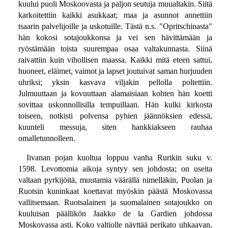
kuului puoli Moskoovasta ja paljon seutuja muualtakin. Siitä
karkoitettiin kaikki asukkaat; maa ja asunnot annettiin
tsaarin palvelijoille ja uskotuille. Tästä n.s. "Opritschinasta"
hän kokosi sotajoukkonsa ja vei sen hävittämään ja
ryöstämään toista suurempaa osaa valtakunnasta. Siinä
raivattiin kuin vihollisen maassa. Kaikki mitä eteen sattui,
huoneet, eläimet, vaimot ja lapset joutuivat saman hurjuuden
uhriksi; yksin kasvava viljakin pellolla poltettiin.
Julmuuttaan ja kovuuttaan alamaisiaan kohten hän koetti
sovittaa uskonnollisilla tempuillaan. Hän kulki kirkosta
toiseen, notkisti polvensa pyhien jäännöksien edessä,
kuunteli messuja, siten hankkiakseen rauhaa
omalletunnolleen.
Iivanan pojan kuoltua loppuu vanha Rurikin suku v.
1598. Levottomia aikoja syntyy sen johdosta; on useita
valtaan pyrkijöitä, muutamia väärällä nimelläkin, Puolan ja
Ruotsin kuninkaat koettavat myöskin päästä Moskovassa
vallitsemaan. Ruotsalainen ja suomalainen sotajoukko on
kuuluisan päällikön Jaakko de la Gardien johdossa
Moskovassa asti. Koko valtiolle näyttää perikato uhkaavan,