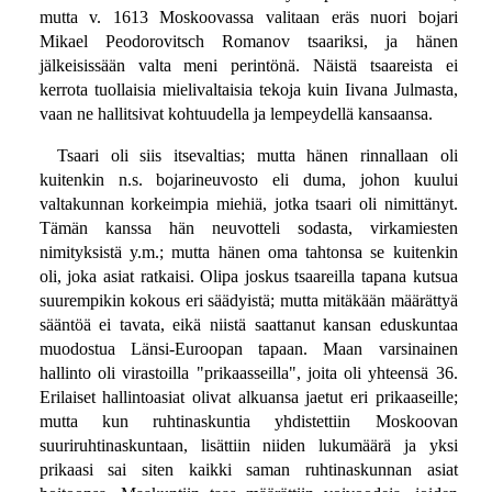
mutta v. 1613 Moskoovassa valitaan eräs nuori bojari
Mikael Peodorovitsch Romanov tsaariksi, ja hänen
jälkeisissään valta meni perintönä. Näistä tsaareista ei
kerrota tuollaisia mielivaltaisia tekoja kuin Iivana Julmasta,
vaan ne hallitsivat kohtuudella ja lempeydellä kansaansa.
Tsaari oli siis itsevaltias; mutta hänen rinnallaan oli
kuitenkin n.s. bojarineuvosto eli duma, johon kuului
valtakunnan korkeimpia miehiä, jotka tsaari oli nimittänyt.
Tämän kanssa hän neuvotteli sodasta, virkamiesten
nimityksistä y.m.; mutta hänen oma tahtonsa se kuitenkin
oli, joka asiat ratkaisi. Olipa joskus tsaareilla tapana kutsua
suurempikin kokous eri säädyistä; mutta mitäkään määrättyä
sääntöä ei tavata, eikä niistä saattanut kansan eduskuntaa
muodostua Länsi-Euroopan tapaan. Maan varsinainen
hallinto oli virastoilla "prikaasseilla", joita oli yhteensä 36.
Erilaiset hallintoasiat olivat alkuansa jaetut eri prikaaseille;
mutta kun ruhtinaskuntia yhdistettiin Moskoovan
suuriruhtinaskuntaan, lisättiin niiden lukumäärä ja yksi
prikaasi sai siten kaikki saman ruhtinaskunnan asiat