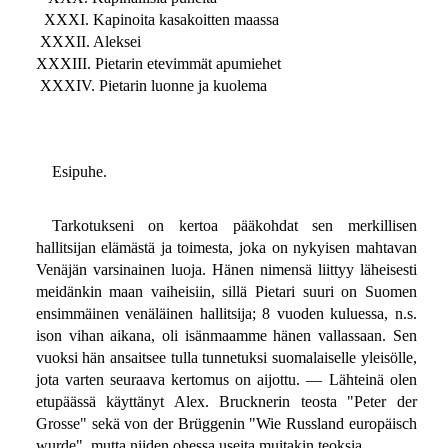
XXXI. Kapinoita kasakoitten maassa
XXXII. Aleksei
XXXIII. Pietarin etevimmät apumiehet
XXXIV. Pietarin luonne ja kuolema
Esipuhe.
Tarkotukseni on kertoa pääkohdat sen merkillisen
hallitsijan elämästä ja toimesta, joka on nykyisen mahtavan
Venäjän varsinainen luoja. Hänen nimensä liittyy läheisesti
meidänkin maan vaiheisiin, sillä Pietari suuri on Suomen
ensimmäinen venäläinen hallitsija; 8 vuoden kuluessa, n.s.
ison vihan aikana, oli isänmaamme hänen vallassaan. Sen
vuoksi hän ansaitsee tulla tunnetuksi suomalaiselle yleisölle,
jota varten seuraava kertomus on aijottu. — Lähteinä olen
etupäässä käyttänyt Alex. Brucknerin teosta "Peter der
Grosse" sekä von der Brüggenin "Wie Russland europäisch
wurde", mutta niiden ohessa useita muitakin teoksia.