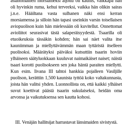
asianomainen morsiameksi aijottu oli kaunis, vaikkapa hän
oli hyvinkin ruma, kehui terveeksi, vaikka hän olikin sairas
j.n.e. Hääiltana vasta sulhanen näki ensi kerran
morsiamensa ja silloin hän tapasi useinkin varsin toisellaisen
aviopuolison kuin hän mielessään oli kuvitellut. Onnettomat
avioliitot seurasivat tästä salaperäisyydestä. Tsaarilla oli
etuoikeuksia tässäkin kohden; hän sai näet valita itse
kauniimman ja miellyttävämmän maan tyttäristä itselleen
puolisoksi. Määrätyksi päiväksi kutsuttiin tsaarin hoviin
ylhäiseen säätyluokkaan kuuluvat naimaikäiset naiset; näistä
tsaari korotti puolisokseen sen joka häntä paraiten miellytti.
Kun esim. Iivana III tahtoi hankkia pojalleen Vasiljille
puolison, kerättiin 1,500 kaunista tyttöä koko valtakunnasta,
joista hän valitsi yhden. Luonnollista on, että kaikki ylhäiset
suvut koettivat päästä tsaarin sukulaiseksi, heidän oma
arvonsa ja vaikutuksensa sen kautta kohosi.
III. Venäjän hallitsijat harrastavat länsimaiden sivistystä.