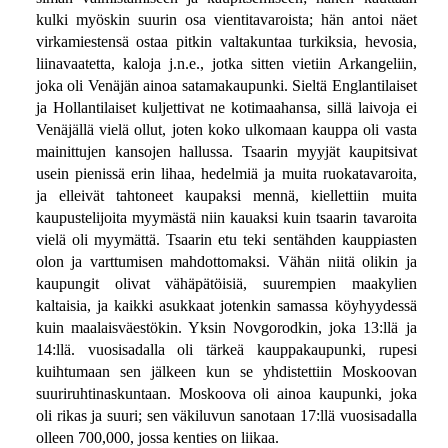
kulki myöskin suurin osa vientitavaroista; hän antoi näet
virkamiestensä ostaa pitkin valtakuntaa turkiksia, hevosia,
liinavaatetta, kaloja j.n.e., jotka sitten vietiin Arkangeliin,
joka oli Venäjän ainoa satamakaupunki. Sieltä Englantilaiset
ja Hollantilaiset kuljettivat ne kotimaahansa, sillä laivoja ei
Venäjällä vielä ollut, joten koko ulkomaan kauppa oli vasta
mainittujen kansojen hallussa. Tsaarin myyjät kaupitsivat
usein pienissä erin lihaa, hedelmiä ja muita ruokatavaroita,
ja elleivät tahtoneet kaupaksi mennä, kiellettiin muita
kaupustelijoita myymästä niin kauaksi kuin tsaarin tavaroita
vielä oli myymättä. Tsaarin etu teki sentähden kauppiasten
olon ja varttumisen mahdottomaksi. Vähän niitä olikin ja
kaupungit olivat vähäpätöisiä, suurempien maakylien
kaltaisia, ja kaikki asukkaat jotenkin samassa köyhyydessä
kuin maalaisväestökin. Yksin Novgorodkin, joka 13:llä ja
14:llä. vuosisadalla oli tärkeä kauppakaupunki, rupesi
kuihtumaan sen jälkeen kun se yhdistettiin Moskoovan
suuriruhtinaskuntaan. Moskoova oli ainoa kaupunki, joka
oli rikas ja suuri; sen väkiluvun sanotaan 17:llä vuosisadalla
olleen 700,000, jossa kenties on liikaa.