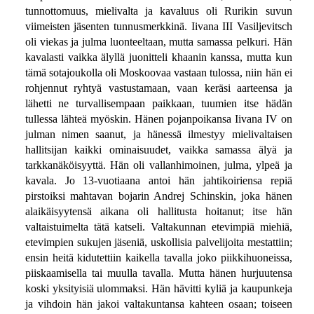
tunnottomuus, mielivalta ja kavaluus oli Rurikin suvun
viimeisten jäsenten tunnusmerkkinä. Iivana III Vasiljevitsch
oli viekas ja julma luonteeltaan, mutta samassa pelkuri. Hän
kavalasti vaikka älyllä juonitteli khaanin kanssa, mutta kun
tämä sotajoukolla oli Moskoovaa vastaan tulossa, niin hän ei
rohjennut ryhtyä vastustamaan, vaan keräsi aarteensa ja
lähetti ne turvallisempaan paikkaan, tuumien itse hädän
tullessa lähteä myöskin. Hänen pojanpoikansa Iivana IV on
julman nimen saanut, ja hänessä ilmestyy mielivaltaisen
hallitsijan kaikki ominaisuudet, vaikka samassa älyä ja
tarkkanäköisyyttä. Hän oli vallanhimoinen, julma, ylpeä ja
kavala. Jo 13-vuotiaana antoi hän jahtikoiriensa repiä
pirstoiksi mahtavan bojarin Andrej Schinskin, joka hänen
alaikäisyytensä aikana oli hallitusta hoitanut; itse hän
valtaistuimelta tätä katseli. Valtakunnan etevimpiä miehiä,
etevimpien sukujen jäseniä, uskollisia palvelijoita mestattiin;
ensin heitä kidutettiin kaikella tavalla joko piikkihuoneissa,
piiskaamisella tai muulla tavalla. Mutta hänen hurjuutensa
koski yksityisiä ulommaksi. Hän hävitti kyliä ja kaupunkeja
ja vihdoin hän jakoi valtakuntansa kahteen osaan; toiseen