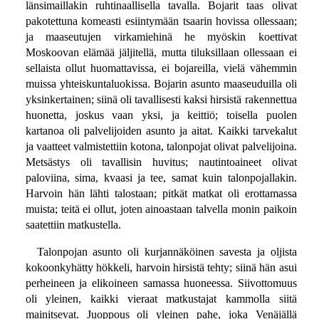
länsimaillakin ruhtinaallisella tavalla. Bojarit taas olivat
pakotettuna komeasti esiintymään tsaarin hovissa ollessaan;
ja maaseutujen virkamiehinä he myöskin koettivat
Moskoovan elämää jäljitellä, mutta tiluksillaan ollessaan ei
sellaista ollut huomattavissa, ei bojareilla, vielä vähemmin
muissa yhteiskuntaluokissa. Bojarin asunto maaseuduilla oli
yksinkertainen; siinä oli tavallisesti kaksi hirsistä rakennettua
huonetta, joskus vaan yksi, ja keittiö; toisella puolen
kartanoa oli palvelijoiden asunto ja aitat. Kaikki tarvekalut
ja vaatteet valmistettiin kotona, talonpojat olivat palvelijoina.
Metsästys oli tavallisin huvitus; nautintoaineet olivat
paloviina, sima, kvaasi ja tee, samat kuin talonpojallakin.
Harvoin hän lähti talostaan; pitkät matkat oli erottamassa
muista; teitä ei ollut, joten ainoastaan talvella monin paikoin
saatettiin matkustella.
Talonpojan asunto oli kurjannäköinen savesta ja oljista
kokoonkyhätty hökkeli, harvoin hirsistä tehty; siinä hän asui
perheineen ja elikoineen samassa huoneessa. Siivottomuus
oli yleinen, kaikki vieraat matkustajat kammolla siitä
mainitsevat. Juoppous oli yleinen pahe, joka Venäjällä