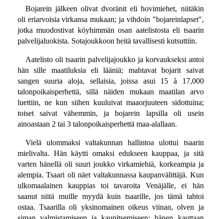
Bojarein jälkeen olivat dvoränit eli hovimiehet, niitäkin
oli eriarvoisia virkansa mukaan; ja vihdoin "bojareinlapset",
jotka muodostivat köyhimmän osan aatelistosta eli tsaarin
palvelijaluokista. Sotajoukkoon heitä tavallisesti kutsuttiin.
Aatelisto oli tsaarin palvelijajoukko ja korvaukseksi antoi
hän sille maatiluksia eli lääniä; mahtavat bojarit saivat
sangen suuria aloja, sellaisia, joissa asui 15 à 17,000
talonpoikaisperhettä, sillä näiden mukaan maatilan arvo
luettiin, ne kun siihen kuuluivat maaorjuuteen sidottuina;
toiset saivat vähemmin, ja bojarein lapsilla oli usein
ainoastaan 2 tai 3 talonpoikaisperhettä maa-alallaan.
Vielä ulommaksi valtakunnan hallintoa ulottui tsaarin
mielivalta. Hän käytti omaksi edukseen kauppaa, ja sitä
varten hänellä oli suuri joukko virkamiehiä, korkeampia ja
alempia. Tsaari oli näet valtakunnassa kaupanvälittäjä. Kun
ulkomaalainen kauppias toi tavaroita Venäjälle, ei hän
saanut niitä muille myydä kuin tsaarille, jos tämä tahtoi
ostaa. Tsaarilla oli yksinomainen oikeus viinan, olven ja
siman valmistamiseen ja kaupitsemiseen; hänen kauttaan