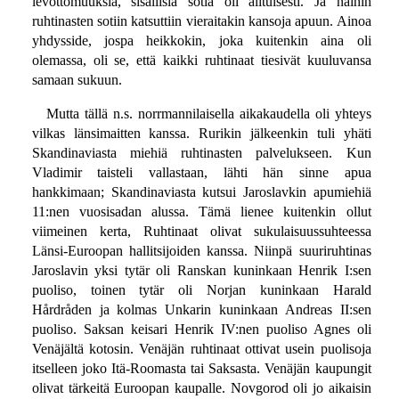
levottomuuksia, sisällisiä sotia oli alituisesti. Ja näihin
ruhtinasten sotiin katsuttiin vieraitakin kansoja apuun. Ainoa
yhdysside, jospa heikkokin, joka kuitenkin aina oli
olemassa, oli se, että kaikki ruhtinaat tiesivät kuuluvansa
samaan sukuun.
Mutta tällä n.s. norrmannilaisella aikakaudella oli yhteys
vilkas länsimaitten kanssa. Rurikin jälkeenkin tuli yhäti
Skandinaviasta miehiä ruhtinasten palvelukseen. Kun
Vladimir taisteli vallastaan, lähti hän sinne apua
hankkimaan; Skandinaviasta kutsui Jaroslavkin apumiehiä
11:nen vuosisadan alussa. Tämä lienee kuitenkin ollut
viimeinen kerta, Ruhtinaat olivat sukulaisuussuhteessa
Länsi-Euroopan hallitsijoiden kanssa. Niinpä suuriruhtinas
Jaroslavin yksi tytär oli Ranskan kuninkaan Henrik I:sen
puoliso, toinen tytär oli Norjan kuninkaan Harald
Hårdråden ja kolmas Unkarin kuninkaan Andreas II:sen
puoliso. Saksan keisari Henrik IV:nen puoliso Agnes oli
Venäjältä kotosin. Venäjän ruhtinaat ottivat usein puolisoja
itselleen joko Itä-Roomasta tai Saksasta. Venäjän kaupungit
olivat tärkeitä Euroopan kaupalle. Novgorod oli jo aikaisin