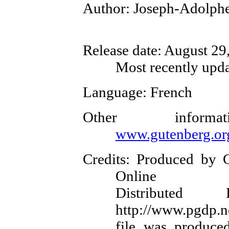
Author
: Joseph-Adolph
Release date
: August 2
Most recently upd
Language
: French
Other inform
www.gutenberg.or
Credits
: Produced by C
Online
Distributed
http://www.pgdp.n
file was produce