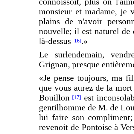
connoissoit, plus on l'aim
monsieur et madame, je v
plains de n'avoir person
nouvelle; il est naturel d
là-dessus
.»
[16]
Le surlendemain, vendr
Grignan, presque entièrem
«Je pense toujours, ma fil
que vous aurez de la mort
Bouillon
est inconsolab
[17]
gentilhomme de M. de Louvi
lui faire son compliment;
revenoit de Pontoise à Vers