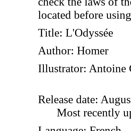
check the laws of t
located before usin
Title
: L'Odyssée
Author
: Homer
Illustrator
: Antoine 
Release date
: Augus
Most recently u
Language
: French