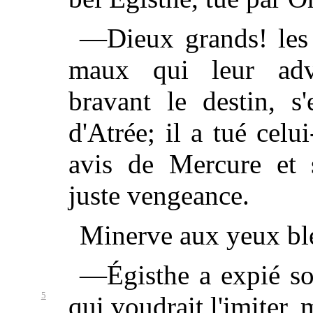
—Dieux grands! les 
maux qui leur advi
bravant le destin, s
d'Atrée; il a tué celu
avis de Mercure et s
juste vengeance.
Minerve aux yeux ble
—Égisthe a expié son
5
qui voudrait
l'imiter,