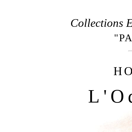
Collections 
"P
H
L'O