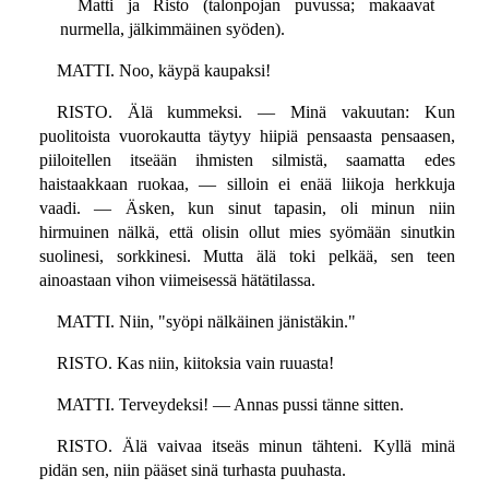
Matti ja Risto (talonpojan puvussa; makaavat
nurmella, jälkimmäinen syöden).
MATTI. Noo, käypä kaupaksi!
RISTO. Älä kummeksi. — Minä vakuutan: Kun
puolitoista vuorokautta täytyy hiipiä pensaasta pensaasen,
piiloitellen itseään ihmisten silmistä, saamatta edes
haistaakkaan ruokaa, — silloin ei enää liikoja herkkuja
vaadi. — Äsken, kun sinut tapasin, oli minun niin
hirmuinen nälkä, että olisin ollut mies syömään sinutkin
suolinesi, sorkkinesi. Mutta älä toki pelkää, sen teen
ainoastaan vihon viimeisessä hätätilassa.
MATTI. Niin, "syöpi nälkäinen jänistäkin."
RISTO. Kas niin, kiitoksia vain ruuasta!
MATTI. Terveydeksi! — Annas pussi tänne sitten.
RISTO. Älä vaivaa itseäs minun tähteni. Kyllä minä
pidän sen, niin pääset sinä turhasta puuhasta.