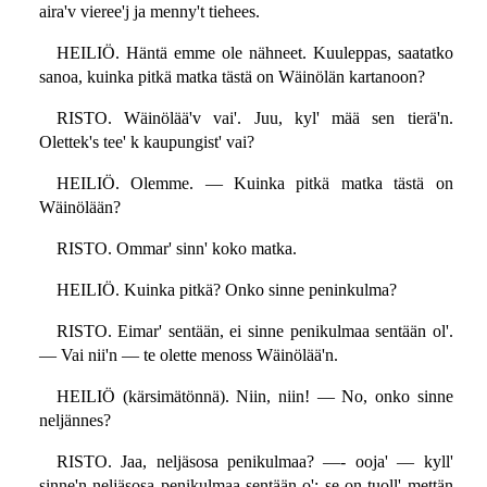
aira'v vieree'j ja menny't tiehees.
HEILIÖ. Häntä emme ole nähneet. Kuuleppas, saatatko
sanoa, kuinka pitkä matka tästä on Wäinölän kartanoon?
RISTO. Wäinölää'v vai'. Juu, kyl' mää sen tierä'n.
Olettek's tee' k kaupungist' vai?
HEILIÖ. Olemme. — Kuinka pitkä matka tästä on
Wäinölään?
RISTO. Ommar' sinn' koko matka.
HEILIÖ. Kuinka pitkä? Onko sinne peninkulma?
RISTO. Eimar' sentään, ei sinne penikulmaa sentään ol'.
— Vai nii'n — te olette menoss Wäinölää'n.
HEILIÖ (kärsimätönnä). Niin, niin! — No, onko sinne
neljännes?
RISTO. Jaa, neljäsosa penikulmaa? —- ooja' — kyll'
sinne'n neljäsosa penikulmaa sentään o'; se on tuoll' mettän