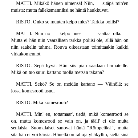
MATTI. Mikäkö hänen nimensä! Niin, — sitäpä min'en
muista; mutta falleksmanniksi ne häntä haukkuvat.
RISTO. Onko se muuten kelpo mies? Tarkka poliisi?
MATTI. Niin no — kelpo mies — — saattaa olla. —
Mutta ei hän niin vaarallisen tarkka poliisi ole, sillä hän on
niin saakelin tuhma. Rouva oikeastaan toimittaakin kaikki
virkakomennot.
RISTO. Sepä hyvä. Hän siis pian saadaan harhateille.
Mikä on tuo suuri kartano tuolla metsän takana?
MATTI. Sekö? Se on meidän kartano — Väinölä; se
jossa komesrooti asuu.
RISTO. Mikä komesrooti?
MATTI. Min' en, tottamaar', tiedä, mikä komesrooti se
on, mutta komesrooti se vain on, ja tääll' ei ole muita
senlaisia. Suomalaiset sanovat häntä "Römpeliksi", mutta
sitä hän ei voi kärsiä. Hänellä on rahoja yltäkyllin; sieltä sinä