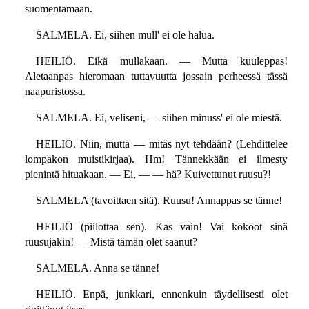
suomentamaan.
SALMELA. Ei, siihen mull' ei ole halua.
HEILIÖ. Eikä mullakaan. — Mutta kuuleppas!
Aletaanpas hieromaan tuttavuutta jossain perheessä tässä
naapuristossa.
SALMELA. Ei, veliseni, — siihen minuss' ei ole miestä.
HEILIÖ. Niin, mutta — mitäs nyt tehdään? (Lehdittelee
lompakon muistikirjaa). Hm! Tännekkään ei ilmesty
pienintä hituakaan. — Ei, — — hä? Kuivettunut ruusu?!
SALMELA (tavoittaen sitä). Ruusu! Annappas se tänne!
HEILIÖ (piilottaa sen). Kas vain! Vai kokoot sinä
ruusujakin! — Mistä tämän olet saanut?
SALMELA. Anna se tänne!
HEILIÖ. Enpä, junkkari, ennenkuin täydellisesti olet