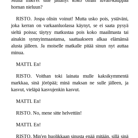
Mutta miks'et sitte jättänyt koko oman luvan-kauppaa
hornan nieluun?
RISTO. Jospa olisin voinut! Mutta usko pois, ystäväni,
joka kerran on varkaanluolassa käynyt, se ei saata pysyä
sieltä poissa; täytyy matkustaa pois koko maailmasta tai
ainakin synnyinmaastansa, saattaakseen alkaa elämänsä
alusta jälleen. Ja moiselle matkalle pitää sinun nyt auttaa
minua.
MATTI. En!
RISTO. Voithan toki lainata mulle kaksikymmentä
markkaa, sinä jöröpää; minä maksan ne sulle jälleen, ja
kasvut, vieläpä kasvujenkin kasvut.
MATTI. En!
RISTO. No, mene sitte helvettiin!
MATTI. En!
RISTO. Min'en huolikkaan sinusta enää mitään, sillä sinä