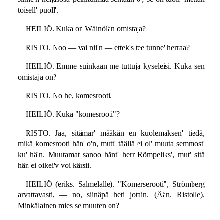
toisell' puoll'.
HEILIÖ. Kuka on Wäinölän omistaja?
RISTO. Noo — vai nii'n — ettek's tee tunne' herraa?
HEILIÖ. Emme suinkaan me tuttuja kyseleisi. Kuka sen
omistaja on?
RISTO. No he, komesrooti.
HEILIÖ. Kuka "komesrooti"?
RISTO. Jaa, sitämar' määkän en kuolemaksen' tiedä,
mikä komesrooti hän' o'n, mutt' täällä ei ol' muuta semmost'
ku' hä'n. Muutamat sanoo hänt' herr Römpeliks', mut' sitä
hän ei oikei'v voi kärsii.
HEILIÖ (eriks. Salmelalle). "Komerserooti", Strömberg
arvattavasti, — no, siinäpä heti jotain. (Ään. Ristolle).
Minkälainen mies se muuten on?