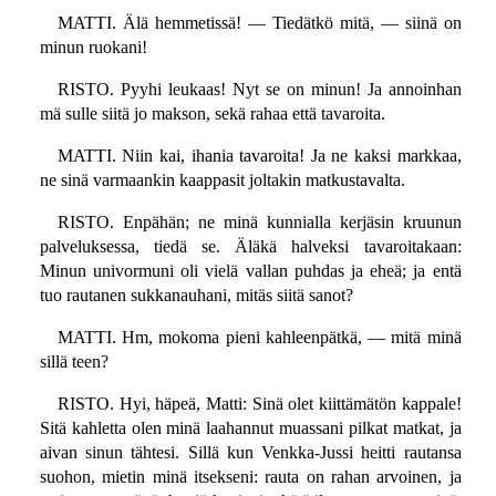
MATTI. Älä hemmetissä! — Tiedätkö mitä, — siinä on
minun ruokani!
RISTO. Pyyhi leukaas! Nyt se on minun! Ja annoinhan
mä sulle siitä jo makson, sekä rahaa että tavaroita.
MATTI. Niin kai, ihania tavaroita! Ja ne kaksi markkaa,
ne sinä varmaankin kaappasit joltakin matkustavalta.
RISTO. Enpähän; ne minä kunnialla kerjäsin kruunun
palveluksessa, tiedä se. Äläkä halveksi tavaroitakaan:
Minun univormuni oli vielä vallan puhdas ja eheä; ja entä
tuo rautanen sukkanauhani, mitäs siitä sanot?
MATTI. Hm, mokoma pieni kahleenpätkä, — mitä minä
sillä teen?
RISTO. Hyi, häpeä, Matti: Sinä olet kiittämätön kappale!
Sitä kahletta olen minä laahannut muassani pilkat matkat, ja
aivan sinun tähtesi. Sillä kun Venkka-Jussi heitti rautansa
suohon, mietin minä itsekseni: rauta on rahan arvoinen, ja