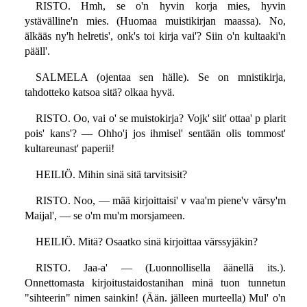
RISTO. Hmh, se o'n hyvin korja mies, hyvin
ystävälline'n mies. (Huomaa muistikirjan maassa). No,
älkääs ny'h helretis', onk's toi kirja vai'? Siin o'n kultaaki'n
pääll'.
SALMELA (ojentaa sen hälle). Se on mnistikirja,
tahdotteko katsoa sitä? olkaa hyvä.
RISTO. Oo, vai o' se muistokirja? Vojk' siit' ottaa' p plarit
pois' kans'? — Ohho'j jos ihmisel' sentään olis tommost'
kultareunast' paperii!
HEILIÖ. Mihin sinä sitä tarvitsisit?
RISTO. Noo, — mää kirjoittaisi' v vaa'm piene'v värsy'm
Maijal', — se o'm mu'm morsjameen.
HEILIÖ. Mitä? Osaatko sinä kirjoittaa värssyjäkin?
RISTO. Jaa-a' — (Luonnollisella äänellä its.).
Onnettomasta kirjoitustaidostanihan minä tuon tunnetun
"sihteerin" nimen sainkin! (Ään. jälleen murteella) Mul' o'n