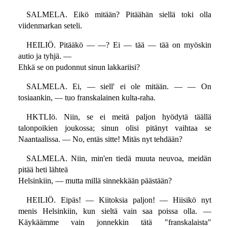
SALMELA. Eikö mitään? Pitäähän siellä toki olla
viidenmarkan seteli.
HEILIÖ. Pitääkö — —? Ei — tää — tää on myöskin
autio ja tyhjä. —
Ehkä se on pudonnut sinun lakkariisi?
SALMELA. Ei, — siell' ei ole mitään. — — On
tosiaankin, — tuo franskalainen kulta-raha.
HKTLIö. Niin, se ei meitä paljon hyödytä täällä
talonpoikien joukossa; sinun olisi pitänyt vaihtaa se
Naantaalissa. — No, entäs sitte! Mitäs nyt tehdään?
SALMELA. Niin, min'en tiedä muuta neuvoa, meidän
pitää heti lähteä
Helsinkiin, — mutta millä sinnekkään päästään?
HEILIÖ. Eipäs! — Kiitoksia paljon! — Hiisikö nyt
menis Helsinkiin, kun sieltä vain saa poissa olla. —
Käykäämme vain jonnekkin tätä "franskalaista"