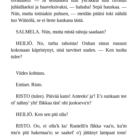
oivallinen! — Ja sentähden tulit yht'äkkiä niiu riivatun
juhlalliaeksi ja haaveksivaksi, — hahaha! Sepä hauskaa. —
Niin, mutta totisiakin puhuen, — meidän pitäisi toki nähdä
tuo Wäinölä, se ei liene kaukana tästä.
SALMELA. Niin, mutta mistä rahoja saadaan?
HEILIÖ. No, turha rahoista! Onhan sinun ruususi
kokonaan käpristynyt, sinä tarvitset uuden. — Ken tuolta
tulee?
Viides kohtaus.
Entiset. Risto.
RISTO (tulee). Päivää kans! Anteeks' ja'! E's sunkaan tee
ol' nähny' yht' flikkaa täst' ohi juokseva'n?
HEILIÖ. Ken sen piti olla?
RISTO. Oo, ei ollu'k ku' Rantelli'n flikka vaa'n, ku'm
mu'n piti hakemaa'n; se saakel' o'j jättänyt lampaat tonn'