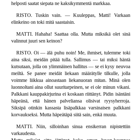
helposti saatat siepata ne kaksikymmentä markkaa.
RISTO. Tuskin vain. — Kuuleppas, Matti! Varkaan
elinkeino on toki mitä saastaisin.
MATTI. Hahaha! Saattaa olla. Mutta miksikä olet sinä
valinnut juuri sen keinon?
RISTO. Oi — älä puhu noin! Me, ihmiset, tulemme toki
aina siksi, meidän pitää tulla. Sallimus — tai miksi häntä
kutsutaan, jolla on ylimmäinen hallitus — se ei kysy neuvoa
meiltä. Se panee meidät liekaan määrätylle tilkulle, jolla
voimme liikkua ainoastaan liekanuoran mitan. Minä olen
luonnoltani aina ollut suuritarpeinen, se ei ole minun vikani.
Palkkani kauppakirjurina ei koskaan riittänyt. Pidin isäntäni
häpeänä, että hänen palveliansa olisivat ryysyherroja.
Siksipä otinkin kassasta lisäpalkkaa varsinaisen palkkani
korvaukseksi. Mutta häpeätäpä siitä sain, enkä muuta.
MATTI. Niin, silloinhan sinua ensikerran nipistettiin
varkaudesta.