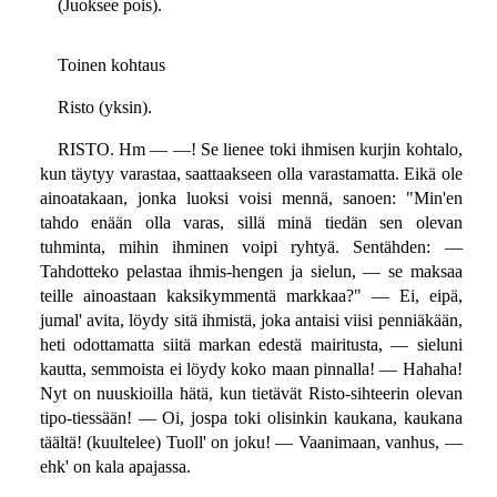
(Juoksee pois).
Toinen kohtaus
Risto (yksin).
RISTO. Hm — —! Se lienee toki ihmisen kurjin kohtalo,
kun täytyy varastaa, saattaakseen olla varastamatta. Eikä ole
ainoatakaan, jonka luoksi voisi mennä, sanoen: "Min'en
tahdo enään olla varas, sillä minä tiedän sen olevan
tuhminta, mihin ihminen voipi ryhtyä. Sentähden: —
Tahdotteko pelastaa ihmis-hengen ja sielun, — se maksaa
teille ainoastaan kaksikymmentä markkaa?" — Ei, eipä,
jumal' avita, löydy sitä ihmistä, joka antaisi viisi penniäkään,
heti odottamatta siitä markan edestä mairitusta, — sieluni
kautta, semmoista ei löydy koko maan pinnalla! — Hahaha!
Nyt on nuuskioilla hätä, kun tietävät Risto-sihteerin olevan
tipo-tiessään! — Oi, jospa toki olisinkin kaukana, kaukana
täältä! (kuultelee) Tuoll' on joku! — Vaanimaan, vanhus, —
ehk' on kala apajassa.