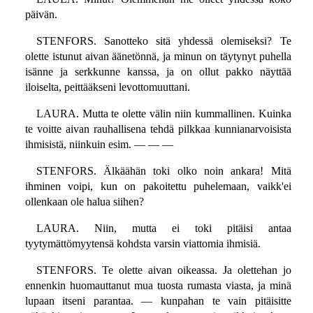
päivän.
STENFORS. Sanotteko sitä yhdessä olemiseksi? Te
olette istunut aivan äänetönnä, ja minun on täytynyt puhella
isänne ja serkkunne kanssa, ja on ollut pakko näyttää
iloiselta, peittääkseni levottomuuttani.
LAURA. Mutta te olette välin niin kummallinen. Kuinka
te voitte aivan rauhallisena tehdä pilkkaa kunnianarvoisista
ihmisistä, niinkuin esim. — — —
STENFORS. Älkäähän toki olko noin ankara! Mitä
ihminen voipi, kun on pakoitettu puhelemaan, vaikk'ei
ollenkaan ole halua siihen?
LAURA. Niin, mutta ei toki pitäisi antaa
tyytymättömyytensä kohdsta varsin viattomia ihmisiä.
STENFORS. Te olette aivan oikeassa. Ja olettehan jo
ennenkin huomauttanut mua tuosta rumasta viasta, ja minä
lupaan itseni parantaa. — kunpahan te vain pitäisitte