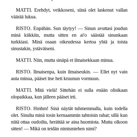
MATTI. Erehdyt, veikkoseni, siinä olet laskenut vallan
väärää lukua.
RISTO. Enpähän. Sun täytyy! — Sinun avuttasi joudun
minä kiikkiin, mutta sitten en ai'o säästää sinunkaan
turkkiasi. Minä osaan oikeudessa kertoa yhtä ja toista
sinustakin, ystäväiseni.
MATTI. Niin, mutta sinäpä et ilmaisekkaan minua.
RISTO. Ilmaisenpa, kuin ilmaiseukin. — Ellet nyt vain
auta minua, pääset itse heti kruunun vormuun.
MATTI. Mitä vielä! Sittehän ei sulla enään olisikaan
olopaikkaa, kun jälleen pääset irti.
RISTO. Hmhm! Sinä näytät tuhmemmalla, kuin todella
olet. Sinulta minä tosin kernaammin tahtoisin rahat; sillä kun
niitä ottaa oudoilta, herättää se aina huomiota. Mutta olkoon
sitten! — Mikä on teidän nimismiehen nimi?