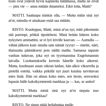
tosin ovat ystävät hyviä kapineita hätätilassa, mutta ne eivät
— piru vie — anna mitään ilmaiseksi. Eikö totta, Matti?
MATTI. Saattaapa niinkin olla, — Mutta mitäs sinä nyt
ai'ot, minulta et ainakaan enää saa mitään.
RISTO. Kuuleppas, Matti, minä ai'ou nyt, mitä pikemmin
sitä parempi, pötkiä tipotieheni. Minä heitän hiiteen koko
nykyisen ammattini, se ei lyö leiville kauvan. — Aamulla —
vähää jälkeen kuin sinulta sain nämät ryysyt — mietin, näet,
tilaisuutta päästäkseni pois näiltä mailta. Samassa tapasin
vanhan tuttavan, joka nyt on tyyrmannina Engelsmannin
laivalla. Luottamuksella kerroin hänelle koko aikeeni.
Mutta, kuultuaan asian oikean laidan, hän alkoi vikurrella ja
pistellä esteitä, vaikka prikillä nyt juuri kuuluu tarvittavan
mies lisää. Hän on ahnas koko mies, sen tiesin, senvuoksi
lupasin hälle kaksikymmentä markkaa ja — kas, se auttoi!
MATTI. Mutta mistä sinä nyt ai'ot siepata nuo
kaksikymmentä markkaa?
RISTO. Ne sinun pitää heilahuttaa mulle.