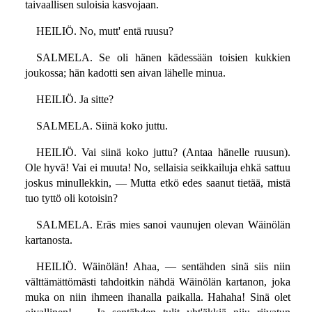
taivaallisen suloisia kasvojaan.
HEILIÖ. No, mutt' entä ruusu?
SALMELA. Se oli hänen kädessään toisien kukkien
joukossa; hän kadotti sen aivan lähelle minua.
HEILIÖ. Ja sitte?
SALMELA. Siinä koko juttu.
HEILIÖ. Vai siinä koko juttu? (Antaa hänelle ruusun).
Ole hyvä! Vai ei muuta! No, sellaisia seikkailuja ehkä sattuu
joskus minullekkin, — Mutta etkö edes saanut tietää, mistä
tuo tyttö oli kotoisin?
SALMELA. Eräs mies sanoi vaunujen olevan Wäinölän
kartanosta.
HEILIÖ. Wäinölän! Ahaa, — sentähden sinä siis niin
välttämättömästi tahdoitkin nähdä Wäinölän kartanon, joka
muka on niin ihmeen ihanalla paikalla. Hahaha! Sinä olet