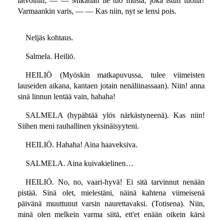
latvoihin, — — Mikähän lie tuo musta, joka istun tuolla?
Varmaankin varis, — — Kas niin, nyt se lensi pois.
Neljäs kohtaus.
Salmela. Heiliö.
HEILIÖ (Myöskin matkapuvussa, tulee viimeisten
lauseiden aikana, kantaen jotain nenäliinassaan). Niin! anna
sinä linnun lentää vain, hahaha!
SALMELA (hypähtää ylös närkästyneenä). Kas niin!
Siihen meni rauhallinen yksinäisyyteni.
HEILIÖ. Hahaha! Aina haaveksiva.
SALMELA. Aina kuivakielinen…
HEILIÖ. No, no, vaari-hyvä! Ei sitä tarvinnut nenään
pistää. Sinä olet, mielestäni, näinä kahtena viimeisenä
päivänä muuttunut varsin naurettavaksi. (Totisena). Niin,
minä olen melkein varma siitä, ett'et enään oikein kärsi