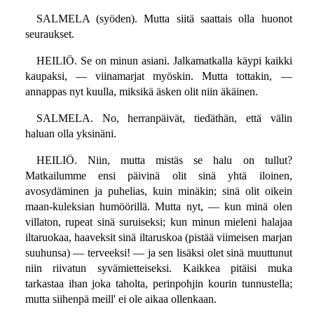
SALMELA (syöden). Mutta siitä saattais olla huonot
seuraukset.
HEILIÖ. Se on minun asiani. Jalkamatkalla käypi kaikki
kaupaksi, — viinamarjat myöskin. Mutta tottakin, —
annappas nyt kuulla, miksikä äsken olit niin äkäinen.
SALMELA. No, herranpäivät, tiedäthän, että välin
haluan olla yksinäni.
HEILIÖ. Niin, mutta mistäs se halu on tullut?
Matkailumme ensi päivinä olit sinä yhtä iloinen,
avosydäminen ja puhelias, kuin minäkin; sinä olit oikein
maan-kuleksian humöörillä. Mutta nyt, — kun minä olen
villaton, rupeat sinä suruiseksi; kun minun mieleni halajaa
iltaruokaa, haaveksit sinä iltaruskoa (pistää viimeisen marjan
suuhunsa) — terveeksi! — ja sen lisäksi olet sinä muuttunut
niin riivatun syvämietteiseksi. Kaikkea pitäisi muka
tarkastaa ihan joka taholta, perinpohjin kourin tunnustella;
mutta siihenpä meill' ei ole aikaa ollenkaan.