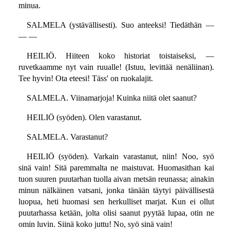
minua.
SALMELA (ystävällisesti). Suo anteeksi! Tiedäthän —
— —
HEILIÖ. Hiiteen koko historiat toistaiseksi, —
ruvetkaamme nyt vain ruualle! (Istuu, levittää nenäliinan).
Tee hyvin! Ota eteesi! Täss' on ruokalajit.
SALMELA. Viinamarjoja! Kuinka niitä olet saanut?
HEILIÖ (syöden). Olen varastanut.
SALMELA. Varastanut?
HEILIÖ (syöden). Varkain varastanut, niin! Noo, syö
sinä vain! Sitä paremmalta ne maistuvat. Huomasithan kai
tuon suuren puutarhan tuolla aivan metsän reunassa; ainakin
minun nälkäinen vatsani, jonka tänään täytyi päivällisestä
luopua, heti huomasi sen herkulliset marjat. Kun ei ollut
puutarhassa ketään, jolta olisi saanut pyytää lupaa, otin ne
omin luvin. Siinä koko juttu! No, syö sinä vain!