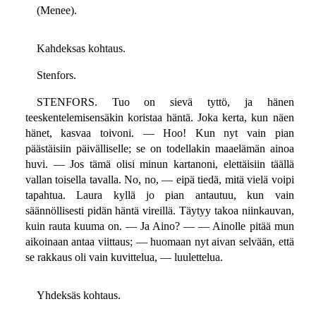
(Menee).
Kahdeksas kohtaus.
Stenfors.
STENFORS. Tuo on sievä tyttö, ja hänen
teeskentelemisensäkin koristaa häntä. Joka kerta, kun näen
hänet, kasvaa toivoni. — Hoo! Kun nyt vain pian
päästäisiin päivälliselle; se on todellakin maaelämän ainoa
huvi. — Jos tämä olisi minun kartanoni, elettäisiin täällä
vallan toisella tavalla. No, no, — eipä tiedä, mitä vielä voipi
tapahtua. Laura kyllä jo pian antautuu, kun vain
säännöllisesti pidän häntä vireillä. Täytyy takoa niinkauvan,
kuin rauta kuuma on. — Ja Aino? — — Ainolle pitää mun
aikoinaan antaa viittaus; — huomaan nyt aivan selvään, että
se rakkaus oli vain kuvittelua, — luulettelua.
Yhdeksäs kohtaus.