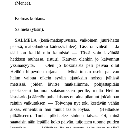
(Menee).
Kolmas kohtaus.
Salmela (yksin).
SALMELA (kesä-matkapuvussa, valkoinen juuri-hattu
päässä, matkalaukku kädessä, tulee). Täss' on viileä! — Ja
tääll' on kaikki niin kaunista! — Tässä voin levähtää
hetkisen rauhassa, (istuu). Kauvan olenkin jo kaivannut
yksinäisyyttä. — Olen jo kokonaista pari päivää ollut
Heiliön hilpeyden orjana. — Minä tunsin usein palavan
halun vaipua oikein syviin ajatuksiin noissa jylhissä
metsissä, joiden lävitse matkailimme, pohjastapitäin
päästäkseni luonnon salaisuuksien perille; mutta Heiliön
läsnä-olo ja ääretön puheliaisuus on aina pilannut jok'ainoan
raittiin vaikutuksen. — Toivonpa nyt toki kestävän vähän
aikaa, ennenkuin hän minut täältä löytää. — (Heittäikse
pitkäkseen). Tuolta pilkistelee sininen taivas. Oi, minä
saattaisin näin lepäillä koko päivän, tuijottaen tuonne puiden