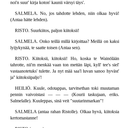
noi'n suur' kirja koton' kaunii värsyi täys'.
SALMELA. No, jos tahdotte lehden, niin olkaa hyvä!
(Antaa hätte lehden).
RISTO. Suurkiitos, paljon kiitoksii!
SALMELA. Onko teillä millä kirjoittaa? Meillä on kaksi
lyijykynää, te saatte toisen (Antaa sen).
RISTO. Kiitoksii, kiitoksii! Ho, koska te Wainölään
tahrotte, nii'm menkää vaan ton mettän läpi, kyll' tee's siel'
vastaanotetuks' tulette. Ja nyt mää saa'l luvan sanoo hyväst'
ja'' kiitoksiipaljo'!
HEILIÖ. Kuule, odotappas, tarvitsethan toki muutaman
pennin vaivoistasi — — — (Kourii taskujaan, eriks.
Salmelalle). Kuuleppas, sinä veit "suutarinmarkan"!
SALMELA (antaa rahan Ristolle). Olkaa hyvä, kiitoksia
kertomastanne!