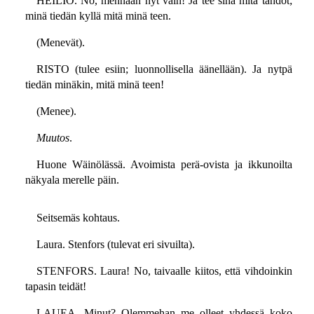
HEILIÖ. No, mennään nyt vain! Ja tee sinä mitä tahdot;
minä tiedän kyllä mitä minä teen.
(Menevät).
RISTO (tulee esiin; luonnollisella äänellään). Ja nytpä
tiedän minäkin, mitä minä teen!
(Menee).
Muutos
.
Huone Wäinölässä. Avoimista perä-ovista ja ikkunoilta
näkyala merelle päin.
Seitsemäs kohtaus.
Laura. Stenfors (tulevat eri sivuilta).
STENFORS. Laura! No, taivaalle kiitos, että vihdoinkin
tapasin teidät!
LAUEA. Minut? Olemmehan me olleet yhdessä koko