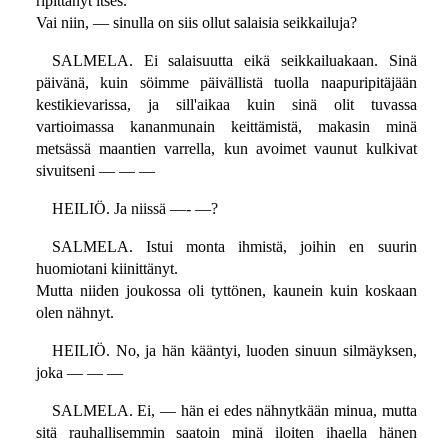
ripittänyt itses.
Vai niin, — sinulla on siis ollut salaisia seikkailuja?
SALMELA. Ei salaisuutta eikä seikkailuakaan. Sinä
päivänä, kuin söimme päivällistä tuolla naapuripitäjään
kestikievarissa, ja sill'aikaa kuin sinä olit tuvassa
vartioimassa kananmunain keittämistä, makasin minä
metsässä maantien varrella, kun avoimet vaunut kulkivat
sivuitseni — — —
HEILIÖ. Ja niissä —- —?
SALMELA. Istui monta ihmistä, joihin en suurin
huomiotani kiinittänyt.
Mutta niiden joukossa oli tyttönen, kaunein kuin koskaan
olen nähnyt.
HEILIÖ. No, ja hän kääntyi, luoden sinuun silmäyksen,
joka — — —
SALMELA. Ei, — hän ei edes nähnytkään minua, mutta
sitä rauhallisemmin saatoin minä iloiten ihaella hänen