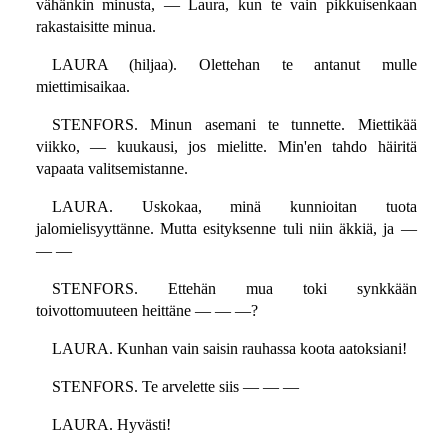
vähänkin minusta, — Laura, kun te vain pikkuisenkaan
rakastaisitte minua.
LAURA (hiljaa). Olettehan te antanut mulle
miettimisaikaa.
STENFORS. Minun asemani te tunnette. Miettikää
viikko, — kuukausi, jos mielitte. Min'en tahdo häiritä
vapaata valitsemistanne.
LAURA. Uskokaa, minä kunnioitan tuota
jalomielisyyttänne. Mutta esityksenne tuli niin äkkiä, ja —
— —
STENFORS. Ettehän mua toki synkkään
toivottomuuteen heittäne — — —?
LAURA. Kunhan vain saisin rauhassa koota aatoksiani!
STENFORS. Te arvelette siis — — —
LAURA. Hyvästi!