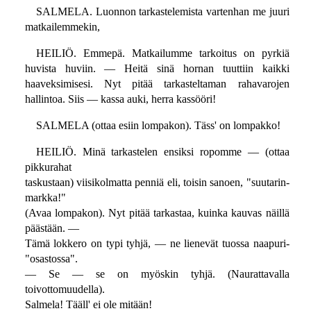
SALMELA. Luonnon tarkastelemista vartenhan me juuri
matkailemmekin,
HEILIÖ. Emmepä. Matkailumme tarkoitus on pyrkiä
huvista huviin. — Heitä sinä hornan tuuttiin kaikki
haaveksimisesi. Nyt pitää tarkasteltaman rahavarojen
hallintoa. Siis — kassa auki, herra kassööri!
SALMELA (ottaa esiin lompakon). Täss' on lompakko!
HEILIÖ. Minä tarkastelen ensiksi ropomme — (ottaa
pikkurahat
taskustaan) viisikolmatta penniä eli, toisin sanoen, "suutarin-
markka!"
(Avaa lompakon). Nyt pitää tarkastaa, kuinka kauvas näillä
päästään. —
Tämä lokkero on typi tyhjä, — ne lienevät tuossa naapuri-
"osastossa".
— Se — se on myöskin tyhjä. (Naurattavalla
toivottomuudella).
Salmela! Tääll' ei ole mitään!