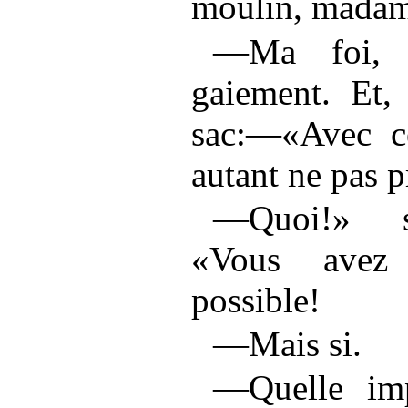
moulin, madam
—Ma foi, j’
gaiement. Et, 
sac:—«Avec ce
autant ne pas p
—Quoi!» s
«Vous avez 
possible!
—Mais si.
—Quelle imp