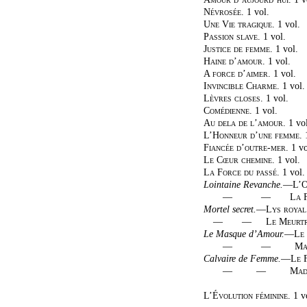
Névrosée.
1 vol.
Une Vie tragique.
1 vol.
Passion slave.
1 vol.
Justice de femme.
1 vol.
Haine d’amour.
1 vol.
A force d’aimer.
1 vol.
Invincible Charme.
1 vol.
Lèvres closes.
1 vol.
Comédienne.
1 vol.
Au dela de l’amour.
1 vol
L’Honneur d’une femme.
1
Fiancée d’outre-mer.
1 vo
Le Cœur chemine.
1 vol.
La Force du passé.
1 vol.
Lointaine Revanche.
—
L’O
—
—
La F
Mortel secret.
—
Lys royal
—
—
Le Meurtr
Le Masque d’Amour.
—
Le
—
—
Ma
Calvaire de Femme.
—
Le 
—
—
Mad
L’Évolution féminine.
1 vo