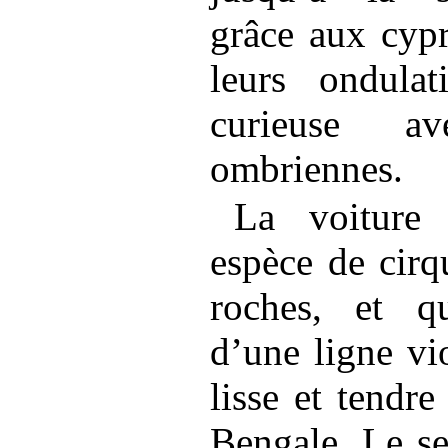
grâce aux cypr
leurs ondulat
curieuse av
ombriennes.
La voiture
espèce de cirq
roches, et qu
d’une ligne vio
lisse et tendr
Bengale. Le se