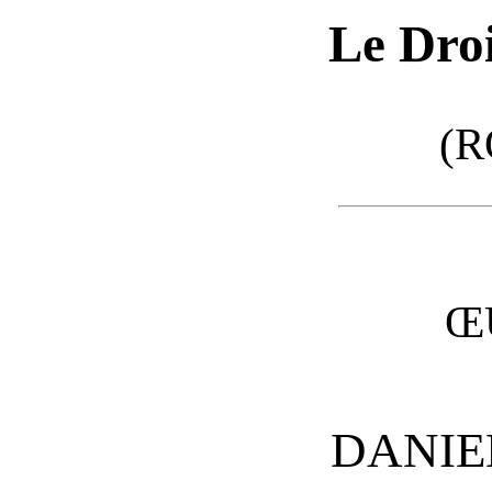
Le Droi
(
Œ
DANIE