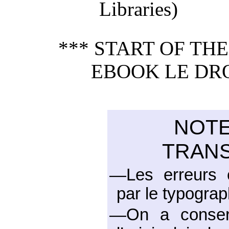
Libraries)
*** START OF TH
EBOOK LE DRO
NOTE
TRANS
—Les erreurs c
par le typograp
—On a conserv