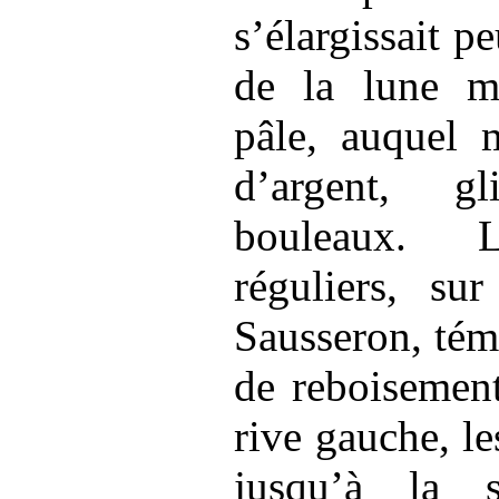
s’élargissait p
de la lune m
pâle, auquel 
d’argent, g
bouleaux. L
réguliers, su
Sausseron, tém
de reboisement
rive gauche, l
jusqu’à la sa