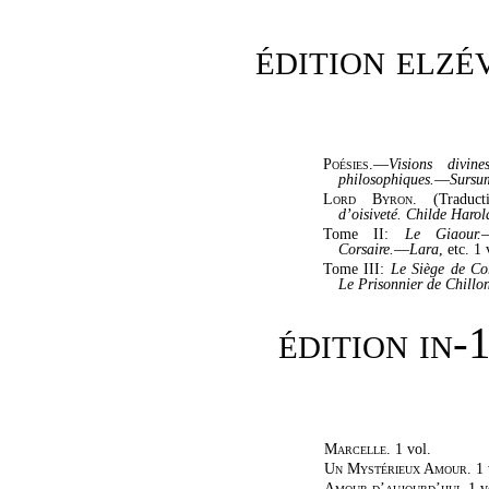
édition elzé
Poésies.
—
Visions divines
philosophiques.
—
Sursu
Lord Byron.
(Traduct
d’oisiveté.
Childe Harol
Tome II:
Le Giaour.
Corsaire.
—
Lara
, etc. 1 
Tome III:
Le Siège de Cor
Le Prisonnier de Chillo
édition in-
Marcelle.
1 vol.
Un Mystérieux Amour.
1 
Amour d’aujourd’hui.
1 v