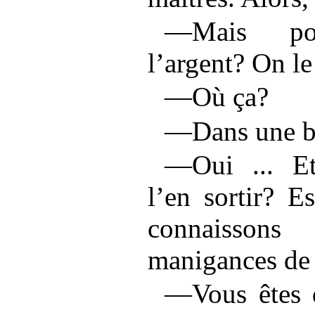
—Mais pou
l’argent? On le
—Où ça?
—Dans une b
—Oui ... Et
l’en sortir? E
connaisson
manigances de 
—Vous êtes 