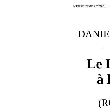
Nietzschéenne
(roman). Pl
DANIE
Le 
à 
(