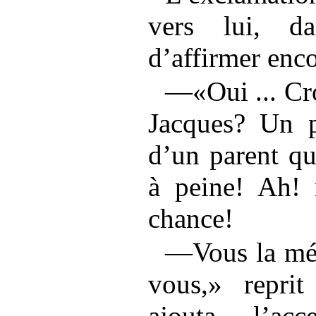
vers lui, da
d’affirmer enco
—«Oui ... Cr
Jacques? Un pa
d’un parent qu
à peine! Ah!
chance!
—Vous la mér
vous,» repri
ajouta, l’ac