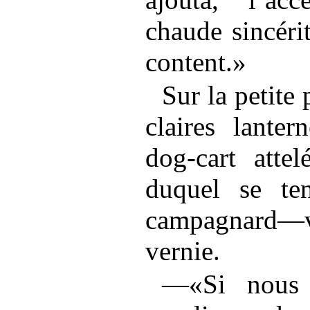
chaude sincérit
content.»
Sur la petite
claires lante
dog-cart atte
duquel se te
campagnard—v
vernie.
—«Si nous 