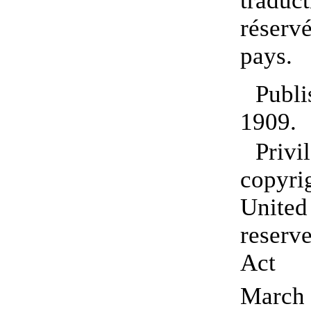
traduc
réserv
pays.
Publ
1909.
Pri
copyr
Unit
reserv
Act 
March