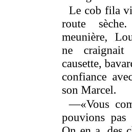
Le cob fila v
route sèche
meunière, Lou
ne craignai
causette, bavar
confiance avec
son Marcel.
—«Vous comp
pouvions pas f
On en a, des c