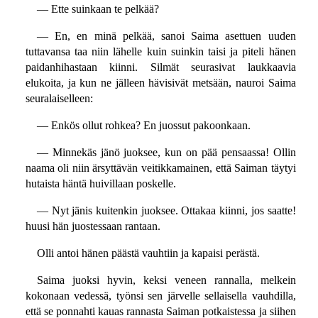
— Ette suinkaan te pelkää?
— En, en minä pelkää, sanoi Saima asettuen uuden
tuttavansa taa niin lähelle kuin suinkin taisi ja piteli hänen
paidanhihastaan kiinni. Silmät seurasivat laukkaavia
elukoita, ja kun ne jälleen hävisivät metsään, nauroi Saima
seuralaiselleen:
— Enkös ollut rohkea? En juossut pakoonkaan.
— Minnekäs jänö juoksee, kun on pää pensaassa! Ollin
naama oli niin ärsyttävän veitikkamainen, että Saiman täytyi
hutaista häntä huivillaan poskelle.
— Nyt jänis kuitenkin juoksee. Ottakaa kiinni, jos saatte!
huusi hän juostessaan rantaan.
Olli antoi hänen päästä vauhtiin ja kapaisi perästä.
Saima juoksi hyvin, keksi veneen rannalla, melkein
kokonaan vedessä, työnsi sen järvelle sellaisella vauhdilla,
että se ponnahti kauas rannasta Saiman potkaistessa ja siihen