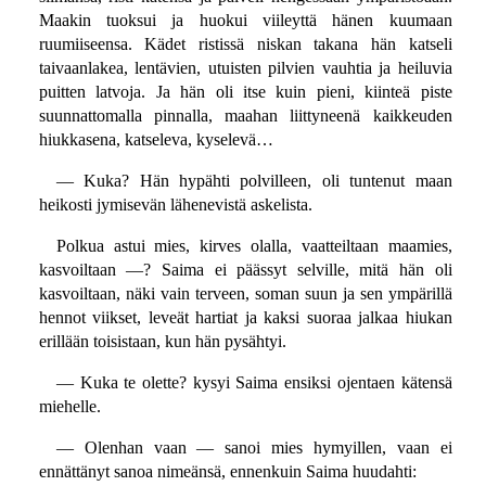
Maakin tuoksui ja huokui viileyttä hänen kuumaan
ruumiiseensa. Kädet ristissä niskan takana hän katseli
taivaanlakea, lentävien, utuisten pilvien vauhtia ja heiluvia
puitten latvoja. Ja hän oli itse kuin pieni, kiinteä piste
suunnattomalla pinnalla, maahan liittyneenä kaikkeuden
hiukkasena, katseleva, kyselevä…
— Kuka? Hän hypähti polvilleen, oli tuntenut maan
heikosti jymisevän lähenevistä askelista.
Polkua astui mies, kirves olalla, vaatteiltaan maamies,
kasvoiltaan —? Saima ei päässyt selville, mitä hän oli
kasvoiltaan, näki vain terveen, soman suun ja sen ympärillä
hennot viikset, leveät hartiat ja kaksi suoraa jalkaa hiukan
erillään toisistaan, kun hän pysähtyi.
— Kuka te olette? kysyi Saima ensiksi ojentaen kätensä
miehelle.
— Olenhan vaan — sanoi mies hymyillen, vaan ei
ennättänyt sanoa nimeänsä, ennenkuin Saima huudahti: