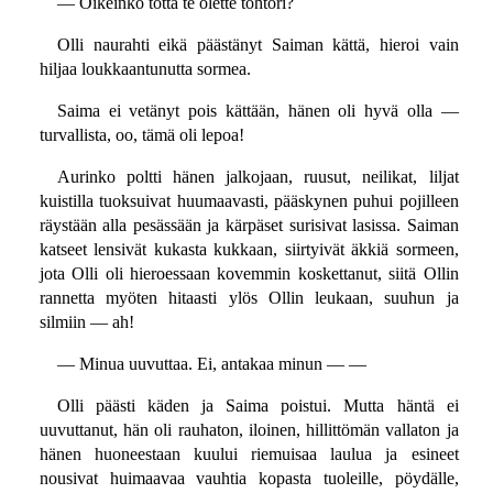
— Oikeinko totta te olette tohtori?
Olli naurahti eikä päästänyt Saiman kättä, hieroi vain
hiljaa loukkaantunutta sormea.
Saima ei vetänyt pois kättään, hänen oli hyvä olla —
turvallista, oo, tämä oli lepoa!
Aurinko poltti hänen jalkojaan, ruusut, neilikat, liljat
kuistilla tuoksuivat huumaavasti, pääskynen puhui pojilleen
räystään alla pesässään ja kärpäset surisivat lasissa. Saiman
katseet lensivät kukasta kukkaan, siirtyivät äkkiä sormeen,
jota Olli oli hieroessaan kovemmin koskettanut, siitä Ollin
rannetta myöten hitaasti ylös Ollin leukaan, suuhun ja
silmiin — ah!
— Minua uuvuttaa. Ei, antakaa minun — —
Olli päästi käden ja Saima poistui. Mutta häntä ei
uuvuttanut, hän oli rauhaton, iloinen, hillittömän vallaton ja
hänen huoneestaan kuului riemuisaa laulua ja esineet
nousivat huimaavaa vauhtia kopasta tuoleille, pöydälle,