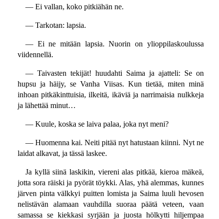
— Ei vallan, koko pitkiähän ne.
— Tarkotan: lapsia.
— Ei ne mitään lapsia. Nuorin on ylioppilaskoulussa
viidennellä.
— Taivasten tekijät! huudahti Saima ja ajatteli: Se on
hupsu ja häijy, se Vanha Viisas. Kun tietää, miten minä
inhoan pitkäkinttuisia, ilkeitä, ikäviä ja narrimaisia nulkkeja
ja lähettää minut…
— Kuule, koska se laiva palaa, joka nyt meni?
— Huomenna kai. Neiti pitää nyt hatustaan kiinni. Nyt ne
laidat alkavat, ja tässä laskee.
Ja kyllä siinä laskikin, viereni alas pitkää, kieroa mäkeä,
jotta sora räiski ja pyörät töykki. Alas, yhä alemmas, kunnes
järven pinta välkkyi puitten lomista ja Saima luuli hevosen
nelistävän alamaan vauhdilla suoraa päätä veteen, vaan
samassa se kiekkasi syrjään ja juosta hölkytti hiljempaa