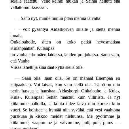
selälle saatettu. Vene keinui hiukan ja Saima heilutti sitä
vallattomuuksissaan.
— Sano nyt, minne minun pitää mennä laivalla!
— Voit pysähtyä Aidaskorven sillalle ja sieltä mennä
junalla
Onkaloaholle, sitten on koko pätkä hevosmatkaa
Kulanpäähän. Kulanpää
on vanha talo mäen laidassa, lahden pohjukassa. Sano vain,
että Vanha
Viisas lähetti ja sinä saat kyllä siellä olla.
— Saan olla, saan olla. Se on ihanaa! Enempää en
kaipaakaan. Voi taivas, kun saan siellä olla. Tämä on niin
perin hassua ja hauskaa. Aidaskorpi, Onkaloaho ja Kula-,
Kula-, Kulanpää! Sehän maistuu kuin villiriista. Ja nyt
kiikumme aalloilla, ja kohta tulee laiva niin korkea kuin
vuori. Se kohisee ja kyntää niin syvältä, että vesi vaahtona
purskuaa ja kiskoo meidät nieluunsa. Me pyörimme ja
kiikumme, vaapumme ja vaivumme, puli, puli, pums —
järven pohjaan!