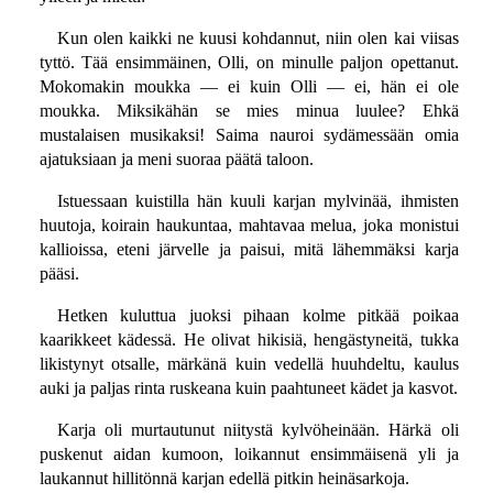
Kun olen kaikki ne kuusi kohdannut, niin olen kai viisas
tyttö. Tää ensimmäinen, Olli, on minulle paljon opettanut.
Mokomakin moukka — ei kuin Olli — ei, hän ei ole
moukka. Miksikähän se mies minua luulee? Ehkä
mustalaisen musikaksi! Saima nauroi sydämessään omia
ajatuksiaan ja meni suoraa päätä taloon.
Istuessaan kuistilla hän kuuli karjan mylvinää, ihmisten
huutoja, koirain haukuntaa, mahtavaa melua, joka monistui
kallioissa, eteni järvelle ja paisui, mitä lähemmäksi karja
pääsi.
Hetken kuluttua juoksi pihaan kolme pitkää poikaa
kaarikkeet kädessä. He olivat hikisiä, hengästyneitä, tukka
likistynyt otsalle, märkänä kuin vedellä huuhdeltu, kaulus
auki ja paljas rinta ruskeana kuin paahtuneet kädet ja kasvot.
Karja oli murtautunut niitystä kylvöheinään. Härkä oli
puskenut aidan kumoon, loikannut ensimmäisenä yli ja
laukannut hillitönnä karjan edellä pitkin heinäsarkoja.