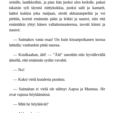
seinille, laatikkoihin, ja pian hän juoksi ulos kedolle, palasi
takaisin syli täynnä niittykukkia, juoksi salit ja kamarit,
laittoi kukkia joka maljaan, sirotti akkunanpieliin ja vei
pirttiin, koristi emännän pään ja leikki ja nauroi, niin että
emäntäkin yhtyi hänen vallattomuuteensa, tavotti kiinni ja
nauroi:
— Saimakos vasta osaa! On kuin kissanpoikanen tuossa
lattialla; vanhankin pitää nauraa.
— Kuulkaahan, äiti! — "Äiti" sanottiin niin hyväilevällä
äänellä, että emännän sydän vavahti.
— No!
— Kaksi vielä kuudesta puuttuu.
— Saimahan ei vielä ole nähnyt Aapoa ja Maunua. He
ovat vajassa höyläämässä.
— Mitä he höyläävät?