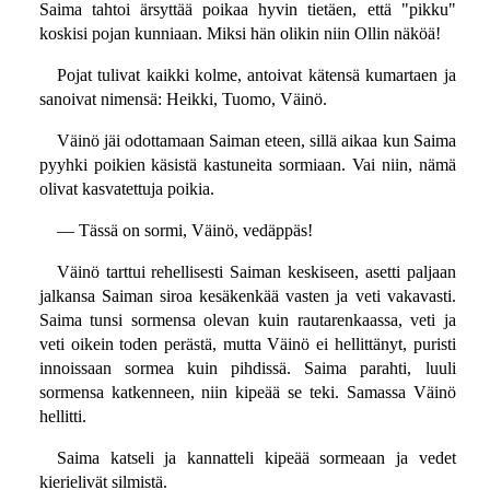
Saima tahtoi ärsyttää poikaa hyvin tietäen, että "pikku"
koskisi pojan kunniaan. Miksi hän olikin niin Ollin näköä!
Pojat tulivat kaikki kolme, antoivat kätensä kumartaen ja
sanoivat nimensä: Heikki, Tuomo, Väinö.
Väinö jäi odottamaan Saiman eteen, sillä aikaa kun Saima
pyyhki poikien käsistä kastuneita sormiaan. Vai niin, nämä
olivat kasvatettuja poikia.
— Tässä on sormi, Väinö, vedäppäs!
Väinö tarttui rehellisesti Saiman keskiseen, asetti paljaan
jalkansa Saiman siroa kesäkenkää vasten ja veti vakavasti.
Saima tunsi sormensa olevan kuin rautarenkaassa, veti ja
veti oikein toden perästä, mutta Väinö ei hellittänyt, puristi
innoissaan sormea kuin pihdissä. Saima parahti, luuli
sormensa katkenneen, niin kipeää se teki. Samassa Väinö
hellitti.
Saima katseli ja kannatteli kipeää sormeaan ja vedet
kierielivät silmistä.