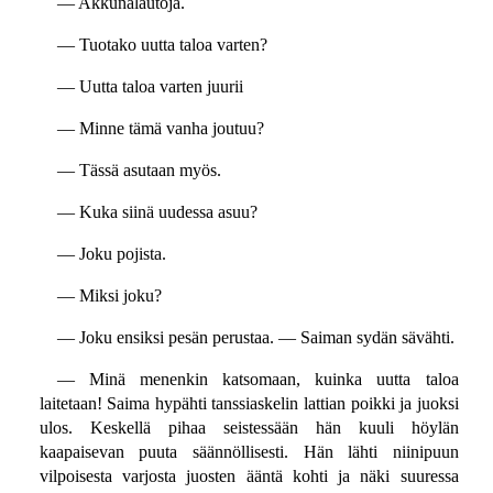
— Akkunalautoja.
— Tuotako uutta taloa varten?
— Uutta taloa varten juurii
— Minne tämä vanha joutuu?
— Tässä asutaan myös.
— Kuka siinä uudessa asuu?
— Joku pojista.
— Miksi joku?
— Joku ensiksi pesän perustaa. — Saiman sydän sävähti.
— Minä menenkin katsomaan, kuinka uutta taloa
laitetaan! Saima hypähti tanssiaskelin lattian poikki ja juoksi
ulos. Keskellä pihaa seistessään hän kuuli höylän
kaapaisevan puuta säännöllisesti. Hän lähti niinipuun
vilpoisesta varjosta juosten ääntä kohti ja näki suuressa