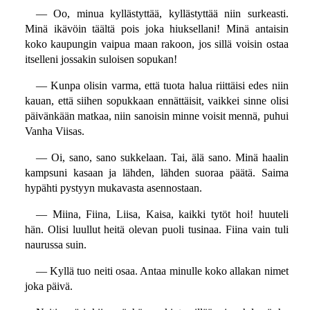
— Oo, minua kyllästyttää, kyllästyttää niin surkeasti.
Minä ikävöin täältä pois joka hiuksellani! Minä antaisin
koko kaupungin vaipua maan rakoon, jos sillä voisin ostaa
itselleni jossakin suloisen sopukan!
— Kunpa olisin varma, että tuota halua riittäisi edes niin
kauan, että siihen sopukkaan ennättäisit, vaikkei sinne olisi
päivänkään matkaa, niin sanoisin minne voisit mennä, puhui
Vanha Viisas.
— Oi, sano, sano sukkelaan. Tai, älä sano. Minä haalin
kampsuni kasaan ja lähden, lähden suoraa päätä. Saima
hypähti pystyyn mukavasta asennostaan.
— Miina, Fiina, Liisa, Kaisa, kaikki tytöt hoi! huuteli
hän. Olisi luullut heitä olevan puoli tusinaa. Fiina vain tuli
naurussa suin.
— Kyllä tuo neiti osaa. Antaa minulle koko allakan nimet
joka päivä.