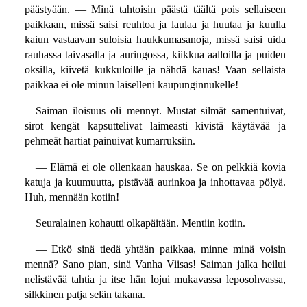
päästyään. — Minä tahtoisin päästä täältä pois sellaiseen
paikkaan, missä saisi reuhtoa ja laulaa ja huutaa ja kuulla
kaiun vastaavan suloisia haukkumasanoja, missä saisi uida
rauhassa taivasalla ja auringossa, kiikkua aalloilla ja puiden
oksilla, kiivetä kukkuloille ja nähdä kauas! Vaan sellaista
paikkaa ei ole minun laiselleni kaupunginnukelle!
Saiman iloisuus oli mennyt. Mustat silmät samentuivat,
sirot kengät kapsuttelivat laimeasti kivistä käytävää ja
pehmeät hartiat painuivat kumarruksiin.
— Elämä ei ole ollenkaan hauskaa. Se on pelkkiä kovia
katuja ja kuumuutta, pistävää aurinkoa ja inhottavaa pölyä.
Huh, mennään kotiin!
Seuralainen kohautti olkapäitään. Mentiin kotiin.
— Etkö sinä tiedä yhtään paikkaa, minne minä voisin
mennä? Sano pian, sinä Vanha Viisas! Saiman jalka heilui
nelistävää tahtia ja itse hän lojui mukavassa leposohvassa,
silkkinen patja selän takana.