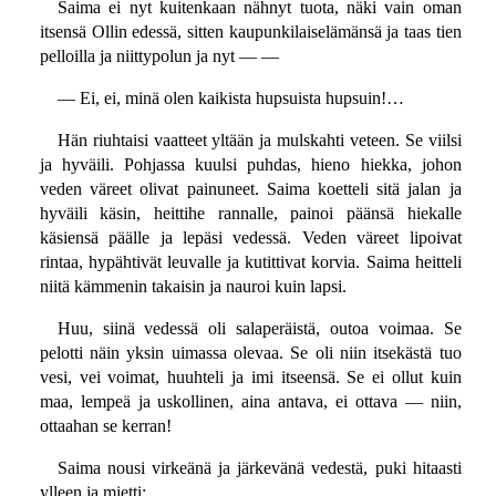
Saima ei nyt kuitenkaan nähnyt tuota, näki vain oman
itsensä Ollin edessä, sitten kaupunkilaiselämänsä ja taas tien
pelloilla ja niittypolun ja nyt — —
— Ei, ei, minä olen kaikista hupsuista hupsuin!…
Hän riuhtaisi vaatteet yltään ja mulskahti veteen. Se viilsi
ja hyväili. Pohjassa kuulsi puhdas, hieno hiekka, johon
veden väreet olivat painuneet. Saima koetteli sitä jalan ja
hyväili käsin, heittihe rannalle, painoi päänsä hiekalle
käsiensä päälle ja lepäsi vedessä. Veden väreet lipoivat
rintaa, hypähtivät leuvalle ja kutittivat korvia. Saima heitteli
niitä kämmenin takaisin ja nauroi kuin lapsi.
Huu, siinä vedessä oli salaperäistä, outoa voimaa. Se
pelotti näin yksin uimassa olevaa. Se oli niin itsekästä tuo
vesi, vei voimat, huuhteli ja imi itseensä. Se ei ollut kuin
maa, lempeä ja uskollinen, aina antava, ei ottava — niin,
ottaahan se kerran!
Saima nousi virkeänä ja järkevänä vedestä, puki hitaasti
ylleen ja mietti: