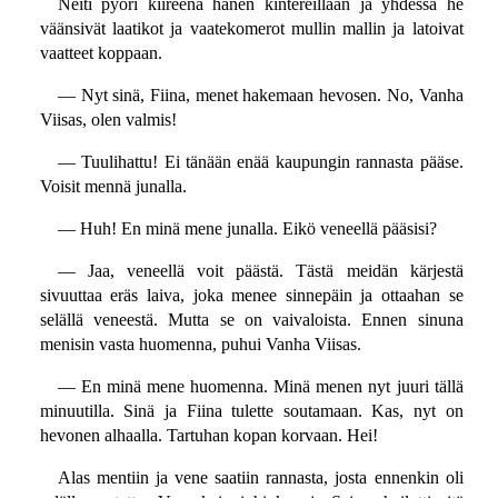
Neiti pyöri kiireenä hänen kintereillään ja yhdessä he
väänsivät laatikot ja vaatekomerot mullin mallin ja latoivat
vaatteet koppaan.
— Nyt sinä, Fiina, menet hakemaan hevosen. No, Vanha
Viisas, olen valmis!
— Tuulihattu! Ei tänään enää kaupungin rannasta pääse.
Voisit mennä junalla.
— Huh! En minä mene junalla. Eikö veneellä pääsisi?
— Jaa, veneellä voit päästä. Tästä meidän kärjestä
sivuuttaa eräs laiva, joka menee sinnepäin ja ottaahan se
selällä veneestä. Mutta se on vaivaloista. Ennen sinuna
menisin vasta huomenna, puhui Vanha Viisas.
— En minä mene huomenna. Minä menen nyt juuri tällä
minuutilla. Sinä ja Fiina tulette soutamaan. Kas, nyt on
hevonen alhaalla. Tartuhan kopan korvaan. Hei!
Alas mentiin ja vene saatiin rannasta, josta ennenkin oli