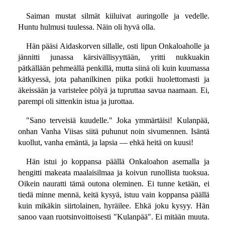
Saiman mustat silmät kiiluivat auringolle ja vedelle.
Huntu hulmusi tuulessa. Näin oli hyvä olla.
Hän pääsi Aidaskorven sillalle, osti lipun Onkaloaholle ja
jännitti junassa kärsivällisyyttään, yritti nukkuakin
pätkällään pehmeällä penkillä, mutta siinä oli kuin kuumassa
kätkyessä, jota pahanilkinen piika potkii huolettomasti ja
äkeissään ja varistelee pölyä ja tupruttaa savua naamaan. Ei,
parempi oli sittenkin istua ja jurottaa.
"Sano terveisiä kuudelle." Joka ymmärtäisi! Kulanpää,
onhan Vanha Viisas siitä puhunut noin sivumennen. Isäntä
kuollut, vanha emäntä, ja lapsia — ehkä heitä on kuusi!
Hän istui jo koppansa päällä Onkaloahon asemalla ja
hengitti makeata maalaisilmaa ja koivun runollista tuoksua.
Oikein nauratti tämä outona oleminen. Ei tunne ketään, ei
tiedä minne mennä, keitä kysyä, istuu vain koppansa päällä
kuin mikäkin siirtolainen, hyräilee. Ehkä joku kysyy. Hän
sanoo vaan ruotsinvoittoisesti "Kulanpää". Ei mitään muuta.