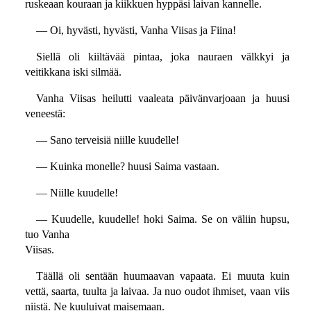
ruskeaan kouraan ja kiikkuen hyppäsi laivan kannelle.
— Oi, hyvästi, hyvästi, Vanha Viisas ja Fiina!
Siellä oli kiiltävää pintaa, joka nauraen välkkyi ja
veitikkana iski silmää.
Vanha Viisas heilutti vaaleata päivänvarjoaan ja huusi
veneestä:
— Sano terveisiä niille kuudelle!
— Kuinka monelle? huusi Saima vastaan.
— Niille kuudelle!
— Kuudelle, kuudelle! hoki Saima. Se on väliin hupsu,
tuo Vanha
Viisas.
Täällä oli sentään huumaavan vapaata. Ei muuta kuin
vettä, saarta, tuulta ja laivaa. Ja nuo oudot ihmiset, vaan viis
niistä. Ne kuuluivat maisemaan.