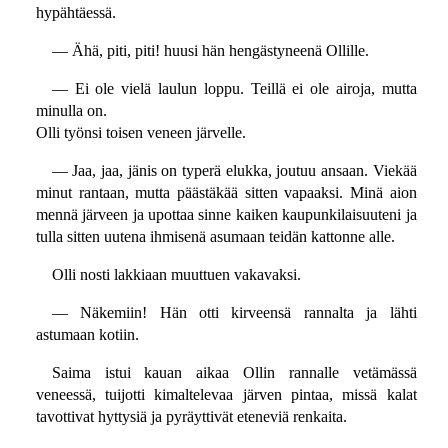
hypähtäessä.
— Ähä, piti, piti! huusi hän hengästyneenä Ollille.
— Ei ole vielä laulun loppu. Teillä ei ole airoja, mutta
minulla on.
Olli työnsi toisen veneen järvelle.
— Jaa, jaa, jänis on typerä elukka, joutuu ansaan. Viekää
minut rantaan, mutta päästäkää sitten vapaaksi. Minä aion
mennä järveen ja upottaa sinne kaiken kaupunkilaisuuteni ja
tulla sitten uutena ihmisenä asumaan teidän kattonne alle.
Olli nosti lakkiaan muuttuen vakavaksi.
— Näkemiin! Hän otti kirveensä rannalta ja lähti
astumaan kotiin.
Saima istui kauan aikaa Ollin rannalle vetämässä
veneessä, tuijotti kimaltelevaa järven pintaa, missä kalat
tavottivat hyttysiä ja pyräyttivät eteneviä renkaita.