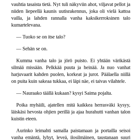
vauhtia tasaista tietä. Nyt tuli näkyviin ahot, viljavat pellot ja
niiden liepeellä kaunis uutisrakennus, joka oli vielä kattoa
vailla, ja lahden rannalla vanha kaksikerroksinen talo
kumartelevana.
— Tuoko se on itse talo?
— Sehän se on.
Kumma vanha talo ja jörö puisto. Ei yhtään värikästä
silmää missään. Pelkkää puuta ja heinää. Ja nuo vanhat
harjuvaarit kahden puolen, korkeat ja jurot. Päälaella niillä
on puita kuin sakeaa tukkaa, ei läpi näe, ei taivas vilahtele.
— Nauraako täällä kukaan? kysyi Saima pojalta.
Poika myhäili, ajatellen mitä kaikkea herrasväki kysyy,
läiskäsi hevosta ohjien perillä ja ajaa hurahutti vanhan talon
kuistin eteen.
Aurinko leimahti samalla paistamaan ja portailla seisoi
vanha emäntä, lyhyt, leveä, ilosilmäinen, taustanaan suuri