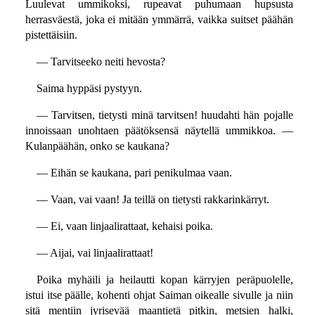
Luulevat ummikoksi, rupeavat puhumaan hupsusta
herrasväestä, joka ei mitään ymmärrä, vaikka suitset päähän
pistettäisiin.
— Tarvitseeko neiti hevosta?
Saima hyppäsi pystyyn.
— Tarvitsen, tietysti minä tarvitsen! huudahti hän pojalle
innoissaan unohtaen päätöksensä näytellä ummikkoa. —
Kulanpäähän, onko se kaukana?
— Eihän se kaukana, pari penikulmaa vaan.
— Vaan, vai vaan! Ja teillä on tietysti rakkarinkärryt.
— Ei, vaan linjaalirattaat, kehaisi poika.
— Aijai, vai linjaalirattaat!
Poika myhäili ja heilautti kopan kärryjen peräpuolelle,
istui itse päälle, kohenti ohjat Saiman oikealle sivulle ja niin
sitä mentiin jyrisevää maantietä pitkin, metsien halki,