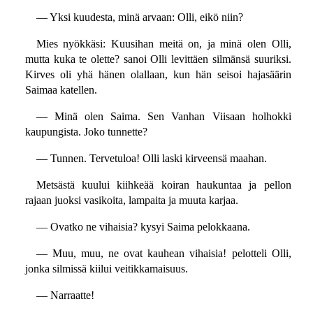
— Yksi kuudesta, minä arvaan: Olli, eikö niin?
Mies nyökkäsi: Kuusihan meitä on, ja minä olen Olli,
mutta kuka te olette? sanoi Olli levittäen silmänsä suuriksi.
Kirves oli yhä hänen olallaan, kun hän seisoi hajasäärin
Saimaa katellen.
— Minä olen Saima. Sen Vanhan Viisaan holhokki
kaupungista. Joko tunnette?
— Tunnen. Tervetuloa! Olli laski kirveensä maahan.
Metsästä kuului kiihkeää koiran haukuntaa ja pellon
rajaan juoksi vasikoita, lampaita ja muuta karjaa.
— Ovatko ne vihaisia? kysyi Saima pelokkaana.
— Muu, muu, ne ovat kauhean vihaisia! pelotteli Olli,
jonka silmissä kiilui veitikkamaisuus.
— Narraatte!