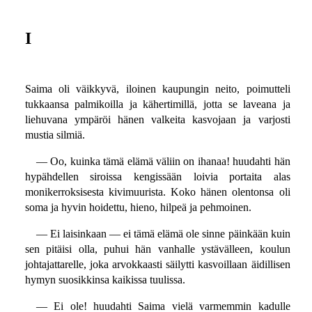
I
Saima oli väikkyvä, iloinen kaupungin neito, poimutteli
tukkaansa palmikoilla ja kähertimillä, jotta se laveana ja
liehuvana ympäröi hänen valkeita kasvojaan ja varjosti
mustia silmiä.
— Oo, kuinka tämä elämä väliin on ihanaa! huudahti hän
hypähdellen siroissa kengissään loivia portaita alas
monikerroksisesta kivimuurista. Koko hänen olentonsa oli
soma ja hyvin hoidettu, hieno, hilpeä ja pehmoinen.
— Ei laisinkaan — ei tämä elämä ole sinne päinkään kuin
sen pitäisi olla, puhui hän vanhalle ystävälleen, koulun
johtajattarelle, joka arvokkaasti säilytti kasvoillaan äidillisen
hymyn suosikkinsa kaikissa tuulissa.
— Ei ole! huudahti Saima vielä varmemmin kadulle