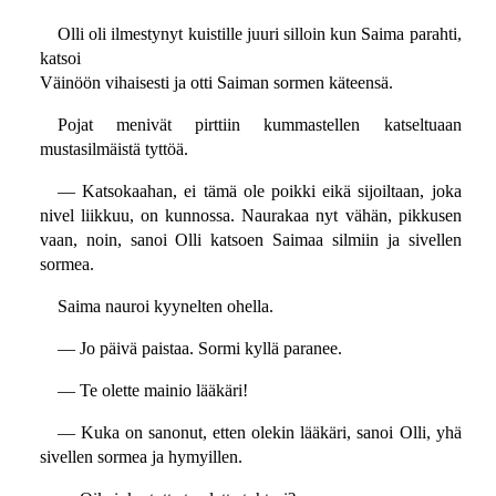
Olli oli ilmestynyt kuistille juuri silloin kun Saima parahti,
katsoi
Väinöön vihaisesti ja otti Saiman sormen käteensä.
Pojat menivät pirttiin kummastellen katseltuaan
mustasilmäistä tyttöä.
— Katsokaahan, ei tämä ole poikki eikä sijoiltaan, joka
nivel liikkuu, on kunnossa. Naurakaa nyt vähän, pikkusen
vaan, noin, sanoi Olli katsoen Saimaa silmiin ja sivellen
sormea.
Saima nauroi kyynelten ohella.
— Jo päivä paistaa. Sormi kyllä paranee.
— Te olette mainio lääkäri!
— Kuka on sanonut, etten olekin lääkäri, sanoi Olli, yhä
sivellen sormea ja hymyillen.