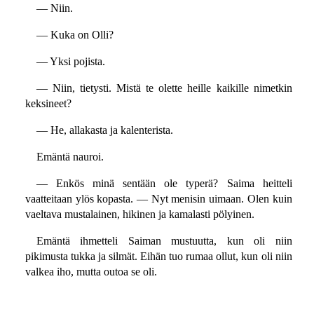
— Niin.
— Kuka on Olli?
— Yksi pojista.
— Niin, tietysti. Mistä te olette heille kaikille nimetkin
keksineet?
— He, allakasta ja kalenterista.
Emäntä nauroi.
— Enkös minä sentään ole typerä? Saima heitteli
vaatteitaan ylös kopasta. — Nyt menisin uimaan. Olen kuin
vaeltava mustalainen, hikinen ja kamalasti pölyinen.
Emäntä ihmetteli Saiman mustuutta, kun oli niin
pikimusta tukka ja silmät. Eihän tuo rumaa ollut, kun oli niin
valkea iho, mutta outoa se oli.