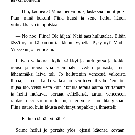
— Hui, kauheata! Minä menen pois, laskekaa minut pois.
Pian, minä hukun! Fiina huusi ja vene heilui hänen
voimakkaista tempuistaan.
— No noo, Fiina! Ole hiljaa! Neiti taas hulluttelee. Eihän
tässä nyt mikä kuohu tai kiehu tyynellä. Pysy nyt! Vanha
Viisaskin jo hermostui.
Laivan valkoinen kylki välkkyi jo auringossa ja kokka
nousi ja nousi yhä ylemmäksi veden pinnasta, mitä
lähemmäksi laiva tuli. Jo heilutettiin veneessä valkoista
liinaa, ja mustakaula valkea joutsen tervehti viheltäen, tuli
hiljaa luo, veisti vettä kuin hiotulla terällä aaltoa murtamatta
ja heitti mukavat portaat kyljellensä, tarttui veneeseen
rautaisin kynsin niin lujaan, ettei vene äännähtänytkään.
Fiina nauroi kuin itkusta selvinnyt hupakko ja ihmetteli:
— Kuinka tämä nyt näin?
Saima heilui jo portaita ylös, ojensi kätensä kovaan,