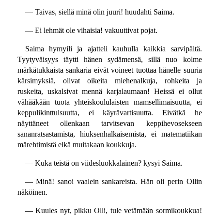
— Taivas, siellä minä olin juuri! huudahti Saima.
— Ei lehmät ole vihaisia! vakuuttivat pojat.
Saima hymyili ja ajatteli kauhulla kaikkia sarvipäitä.
Tyytyväisyys täytti hänen sydämensä, sillä nuo kolme
märkätukkaista sankaria eivät voineet tuottaa hänelle suuria
kärsimyksiä, olivat oikeita miehenalkuja, rohkeita ja
ruskeita, uskalsivat mennä karjalaumaan! Heissä ei ollut
vähääkään tuota yhteiskoululaisten mamsellimaisuutta, ei
keppulikinttuisuutta, ei käyrävartisuutta. Eivätkä he
näyttäneet ollenkaan tarvitsevan keppihevosekseen
sananratsastamista, hiuksenhalkaisemista, ei matematiikan
märehtimistä eikä muitakaan koukkuja.
— Kuka teistä on viidesluokkalainen? kysyi Saima.
— Minä! sanoi vaalein sankareista. Hän oli perin Ollin
näköinen.
— Kuules nyt, pikku Olli, tule vetämään sormikoukkua!