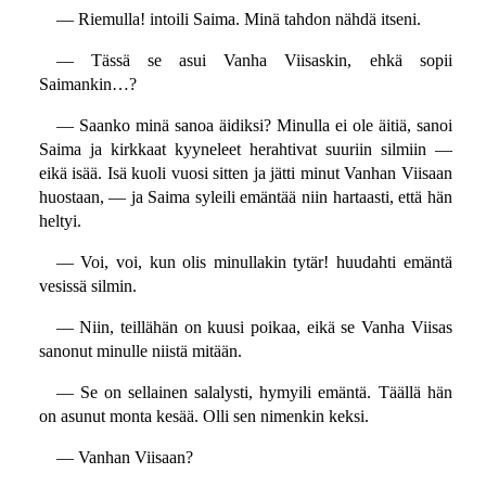
— Riemulla! intoili Saima. Minä tahdon nähdä itseni.
— Tässä se asui Vanha Viisaskin, ehkä sopii
Saimankin…?
— Saanko minä sanoa äidiksi? Minulla ei ole äitiä, sanoi
Saima ja kirkkaat kyyneleet herahtivat suuriin silmiin —
eikä isää. Isä kuoli vuosi sitten ja jätti minut Vanhan Viisaan
huostaan, — ja Saima syleili emäntää niin hartaasti, että hän
heltyi.
— Voi, voi, kun olis minullakin tytär! huudahti emäntä
vesissä silmin.
— Niin, teillähän on kuusi poikaa, eikä se Vanha Viisas
sanonut minulle niistä mitään.
— Se on sellainen salalysti, hymyili emäntä. Täällä hän
on asunut monta kesää. Olli sen nimenkin keksi.
— Vanhan Viisaan?