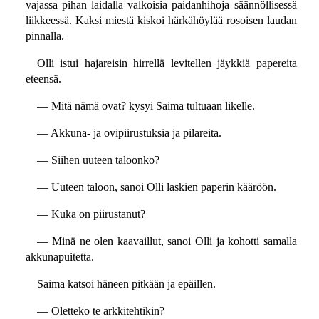
vajassa pihan laidalla valkoisia paidanhihoja säännöllisessä
liikkeessä. Kaksi miestä kiskoi härkähöylää rosoisen laudan
pinnalla.
Olli istui hajareisin hirrellä levitellen jäykkiä papereita
eteensä.
— Mitä nämä ovat? kysyi Saima tultuaan likelle.
— Akkuna- ja ovipiirustuksia ja pilareita.
— Siihen uuteen taloonko?
— Uuteen taloon, sanoi Olli laskien paperin kääröön.
— Kuka on piirustanut?
— Minä ne olen kaavaillut, sanoi Olli ja kohotti samalla
akkunapuitetta.
Saima katsoi häneen pitkään ja epäillen.
— Oletteko te arkkitehtikin?