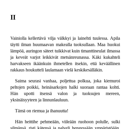
II
Vainiolla kellertävä vilja välkkyi ja lainehti tuulessa. Apila
täytti ilman huumaavan makealla tuoksullaan. Maa huokui
lämpöä, auringon säteet tuikkivat kuin timanttineulat ilmassa
ja keveät varjot leikkivät metsänreunassa. Käki kukahteli
harvakseen ikäänkuin ihmetellen itsekin, että keväällinen
rakkaus houkutteli laulamaan vielä keskikesälläkin.
Saima seurasi vanhaa, poljettua polkua, joka kiemuroi
peltojen poikki, heinäsarkojen halki suoraan rantaa kohti.
Hän upotti itsensä valon ja tuoksujen mereen,
yksinäisyyteen ja linnunlauluun.
Tämä on riemua ja ihanuutta!
Hän heittihe pehmeään, viileään ruohoon polulle, sulki
silmänsä, risti kätensä ja palveli hengessään ympäristöään.