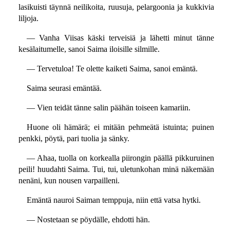
lasikuisti täynnä neilikoita, ruusuja, pelargoonia ja kukkivia
liljoja.
— Vanha Viisas käski terveisiä ja lähetti minut tänne
kesälaitumelle, sanoi Saima iloisille silmille.
— Tervetuloa! Te olette kaiketi Saima, sanoi emäntä.
Saima seurasi emäntää.
— Vien teidät tänne salin päähän toiseen kamariin.
Huone oli hämärä; ei mitään pehmeätä istuinta; puinen
penkki, pöytä, pari tuolia ja sänky.
— Ahaa, tuolla on korkealla piirongin päällä pikkuruinen
peili! huudahti Saima. Tui, tui, uletunkohan minä näkemään
nenäni, kun nousen varpailleni.
Emäntä nauroi Saiman temppuja, niin että vatsa hytki.
— Nostetaan se pöydälle, ehdotti hän.