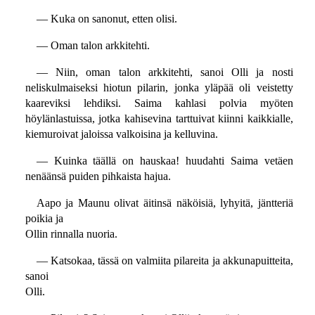
— Kuka on sanonut, etten olisi.
— Oman talon arkkitehti.
— Niin, oman talon arkkitehti, sanoi Olli ja nosti
neliskulmaiseksi hiotun pilarin, jonka yläpää oli veistetty
kaareviksi lehdiksi. Saima kahlasi polvia myöten
höylänlastuissa, jotka kahisevina tarttuivat kiinni kaikkialle,
kiemuroivat jaloissa valkoisina ja kelluvina.
— Kuinka täällä on hauskaa! huudahti Saima vetäen
nenäänsä puiden pihkaista hajua.
Aapo ja Maunu olivat äitinsä näköisiä, lyhyitä, jäntteriä
poikia ja
Ollin rinnalla nuoria.
— Katsokaa, tässä on valmiita pilareita ja akkunapuitteita,
sanoi
Olli.