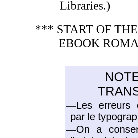
Libraries.)
*** START OF TH
EBOOK ROMAN
NOTE
TRANS
—Les erreurs c
par le typograp
—On a conserv