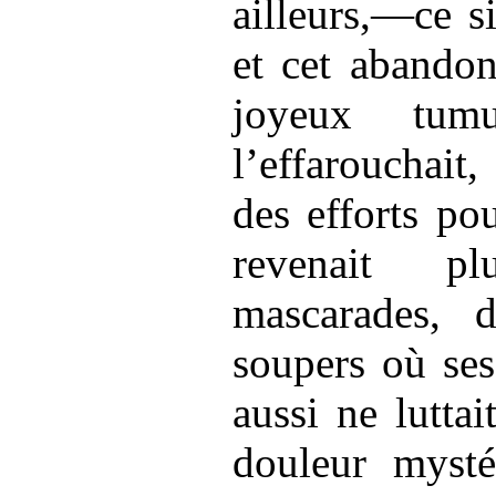
ailleurs,—ce si
et cet abandon
joyeux tum
l’effarouchait,
des efforts po
revenait p
mascarades, 
soupers où ses
aussi ne luttai
douleur mystér