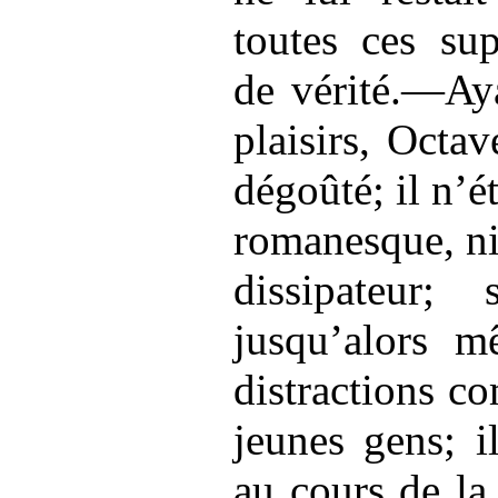
toutes ces su
de vérité.—Aya
plaisirs, Octa
dégoûté; il n’ét
romanesque, ni 
dissipateur;
jusqu’alors m
distractions c
jeunes gens; i
au cours de la