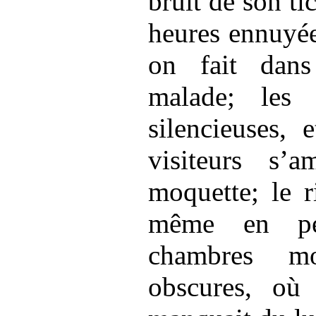
bruit de son tic
heures ennuyée
on fait dan
malade; les 
silencieuses, 
visiteurs s’a
moquette; le ri
même en pén
chambres mo
obscures, où