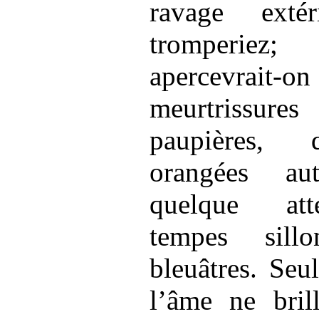
ravage exté
tromperiez
apercevra
meurtrissures
paupières, 
orangées au
quelque att
tempes sill
bleuâtres. Seu
l’âme ne brill