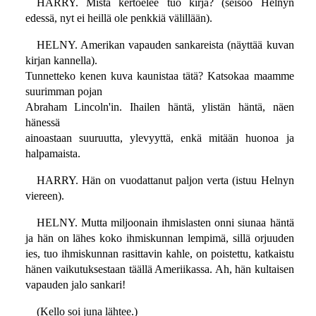
HARRY. Mistä kertoelee tuo kirja? (seisoo Helnyn
edessä, nyt ei heillä ole penkkiä välillään).
HELNY. Amerikan vapauden sankareista (näyttää kuvan
kirjan kannella).
Tunnetteko kenen kuva kaunistaa tätä? Katsokaa maamme
suurimman pojan
Abraham Lincoln'in. Ihailen häntä, ylistän häntä, näen
hänessä
ainoastaan suuruutta, ylevyyttä, enkä mitään huonoa ja
halpamaista.
HARRY. Hän on vuodattanut paljon verta (istuu Helnyn
viereen).
HELNY. Mutta miljoonain ihmislasten onni siunaa häntä
ja hän on lähes koko ihmiskunnan lempimä, sillä orjuuden
ies, tuo ihmiskunnan rasittavin kahle, on poistettu, katkaistu
hänen vaikutuksestaan täällä Ameriikassa. Ah, hän kultaisen
vapauden jalo sankari!
(Kello soi juna lähtee.)