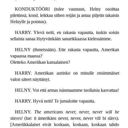
KONDUKTÖÖRI (tulee vaunuun, Helny osoittaa
pilettinsä, kond. leikkaa siihen reijän ja antaa piljetin takaisin
Helnylle ja poistuu).
HARRY. Ylevä neiti, en rakasta vapautta, tuskin soisin
sellaista sanaa löytyvänkään sanarikkaassa kielessämme.
HELNY (ihmeissään). Ette rakasta vapautta, Amerikan
vapaassa maassa?
Oletteko Ameriikan kansalainen?
HARRY. Ameriikan aurinko on minulle ensimmäiset
valon säteet näyttänyt.
HELNY. Voi että armas isänmaamme tuollaisia kasvattaa!
HARRY. Hyvä neiti! Te jumaloitte vapautta.
HELNY.
The americans never, never, never will be
slaves!
(lue: ti ämerikäns never, never, never vill bi slävs).
[Ameriikkalaiset eivät koskaan, koskaan, koskaan tahdo