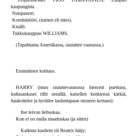
kaupungista.
Naispastori.
Konduktööri, (nainen eli mies).
Kisälli.
Tukkukauppias WILLIAMS.
(Tapahtuma Ameriikassa, rautatien vaunussa.)
Ensimäinen kohtaus.
HARRY (istuu rautatievaunussa hienosti puettuna,
kultasankaset rillit nenällä, katsellen kenkiensä kärkiä,
haukottelee ja hyräilee lauluntapaan moneen kertaan):
Itse leivon liebuskaa,
Kun ei oo mulla maaduskaa (ja sitten)
Kaikista kauhein oli Beatrix häijy;