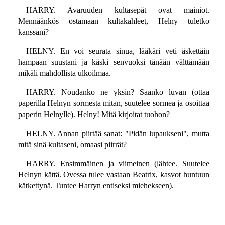
HARRY. Avaruuden kultasepät ovat mainiot.
Mennäänkös ostamaan kultakahleet, Helny tuletko
kanssani?
HELNY. En voi seurata sinua, lääkäri veti äskettäin
hampaan suustani ja käski senvuoksi tänään välttämään
mikäli mahdollista ulkoilmaa.
HARRY. Noudanko ne yksin? Saanko luvan (ottaa
paperilla Helnyn sormesta mitan, suutelee sormea ja osoittaa
paperin Helnylle). Helny! Mitä kirjoitat tuohon?
HELNY. Annan piirtää sanat: "Pidän lupaukseni", mutta
mitä sinä kultaseni, omaasi piirrät?
HARRY. Ensimmäinen ja viimeinen (lähtee. Suutelee
Helnyn kättä. Ovessa tulee vastaan Beatrix, kasvot huntuun
kätkettynä. Tuntee Harryn entiseksi miehekseen).