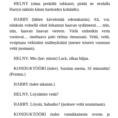
HELNY (ottaa penkiltä rukkaset, pistää ne neulalla
Harryn takkiin kiinni hartioiden kohdalle).
HARRY (lähtee kävelemää edestakaisin). Ah, voi,
niinkuin veitsellä olisit leikannut haavan sydämeeni…. niin,
niin, haavan haavan viereen. Vielä entisetkin verta
vuotavat… murhaava palo riehuu rinnassani. Vettä, vettä,
vesipisara virkistäisi sisälmyksiäni (menee toiseen vaunuun
vettä juomaan).
HELNY. Mrs (lue: missis) Lack, olkaa hiljaa.
KONDUKTÖÖRI (tulee). Surulan asema, 10 minuuttia!
(Poistuu.)
HARRY (tulee takaisin.)
HELNY. Löysittekö vettä?
HARRY. Löysin, haluatko? (juoksee vettä noutamaan).
KONDUKTÖÖRI (tulee vastakkaisesta ovesta ja