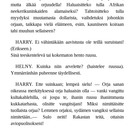
mutta älkää orjuudella! Haluaisitteko tulla Afrikan
neekerikuninkaiden alamaiseksi? Tahtoisitteko tulla
myydyksi muutamasta dollarista, vaihdetuksi johonkin
orjaan, taikkapa vielä eläimeen, esim. kauniiseen koiraan
tahi muuhun sellaiseen?
HARRY. Ei vähintäkään aavistusta ole teillä suruistani!
(Erikseen.)
Sinä teeskentelevä tai kokematon hento ruusu.
HELNY. Kuinka niin arvelette? (haistelee ruusua).
Ymmärränhän puheenne täydellisesti.
HARRY. Ette suinkaan; lempeä sielu! — Orja sanan
oikeassa merkityksessä orja haluaisin olla — vanki vangittu
kultakahlehilla, oi jospa te, ihanin ruusu ihanimmasta
kukkatarhasta, olisitte vangitsijani! Miksi nimittäisitte
tuollaista orjaa? Lemmen orjaksi, sydämen vangiksi sellaista
nimitetään..— Sulo neiti! Rakastan teitä, ottaisin
aviopuolisokseni!