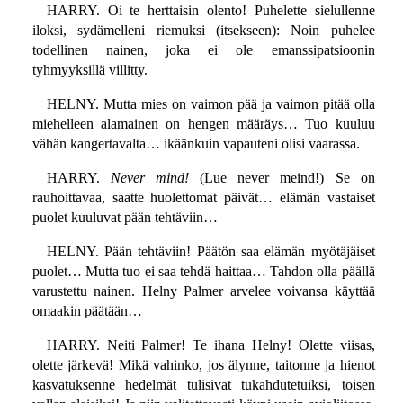
HARRY. Oi te herttaisin olento! Puhelette sielullenne
iloksi, sydämelleni riemuksi (itsekseen): Noin puhelee
todellinen nainen, joka ei ole emanssipatsioonin
tyhmyyksillä villitty.
HELNY. Mutta mies on vaimon pää ja vaimon pitää olla
miehelleen alamainen on hengen määräys… Tuo kuuluu
vähän kangertavalta… ikäänkuin vapauteni olisi vaarassa.
HARRY.
Never mind!
(Lue never meind!) Se on
rauhoittavaa, saatte huolettomat päivät… elämän vastaiset
puolet kuuluvat pään tehtäviin…
HELNY. Pään tehtäviin! Päätön saa elämän myötäjäiset
puolet… Mutta tuo ei saa tehdä haittaa… Tahdon olla päällä
varustettu nainen. Helny Palmer arvelee voivansa käyttää
omaakin päätään…
HARRY. Neiti Palmer! Te ihana Helny! Olette viisas,
olette järkevä! Mikä vahinko, jos älynne, taitonne ja hienot
kasvatuksenne hedelmät tulisivat tukahdutetuiksi, toisen