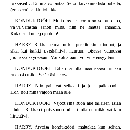
rukkasia!… Ei niitä voi antaa. Se on kuvaannollista puhetta,
(erikseen) senkin tollukka.
KONDUKTÖÖRI. Mutta jos ne kerran on voinut ottaa,
va-va-varastaa sanon minä, niin ne saattaa antaakin.
Rukkaset tänne ja joutuin!
HARRY. Rukkaisleima on kai poskiinikin painunut, ja
siksi kai kaikki pyrskähtivät nauruun toisessa vaunussa
juomassa käydessäni. Voi kohtaloani, voi viheliäisyyttäni.
KONDUKTÖÖRI. Eihän sinulla naamassasi mitään
rukkasia roiku. Selässäsi ne ovat.
HARRY. Niin painavat selkääni ja joka paikkaani…
Hoh, hoi! minä vajoon maan alle.
KONDUKTÖÖRI. Vajoot sinä suon alle tällaisen asian
tähden. Rukkaset pois sanon minä, tuolla ne roikkuvat kun
hirtettävät.
HARRY. Arvoisa konduktööri, malttakaa kun selitän,