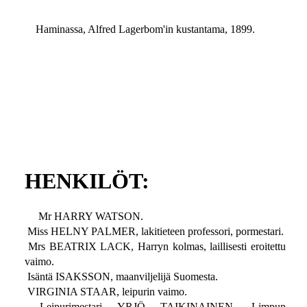
Haminassa, Alfred Lagerbom'in kustantama, 1899.
HENKILÖT:
Mr HARRY WATSON.
Miss HELNY PALMER, lakitieteen professori, pormestari.
Mrs BEATRIX LACK, Harryn kolmas, laillisesti eroitettu
vaimo.
Isäntä ISAKSSON, maanviljelijä Suomesta.
VIRGINIA STAAR, leipurin vaimo.
Leipurimestari YRJÖ TAIKINAINEN, Limpun