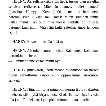
HELNY. Ai, sellaiseksiko? En tiedä, tuskin olen ajatellut
sellaista (erikseen). Mitenhän James. Jollei James?
(katsahtaa Harryyn. Kovaa.) Oi olette niin herttainen,
parempi kuin kukaan muu mies! Miten suloinen tunne
valtaa minut. Tuo outo mies tuossa penkillä on totisesti
parempi kuin äitini. Mitäs äiti kulta aattelisi, ainoa lempeni
esine!
HARRY. Ei sovi muistella äitiä nyt.
HELNY. Ah miten suuremmoista! Rakkauteni kohdistuu
kerrankin mieheen.
— Lemmentunne valtaa minut nyt.
HARRY (hurskaasti). Niin mennä avioliittoon on naisen
pyhin velvollisuus sanoo suuri oppi-isämme, uskonnon
sankari.
HELNY. Niin, niin totta minunkin kerran täytyy rakastua
mieheen, sillä pyhä kirja sanoo: Ei ole ihmisen hyvä yksin
olla j.n.e. Ei olekaan, kyllä pitää minunkin ottaa puoliso.