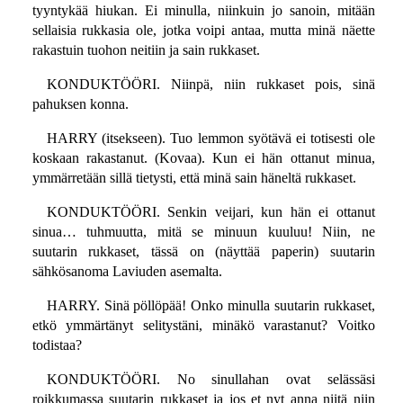
tyyntykää hiukan. Ei minulla, niinkuin jo sanoin, mitään
sellaisia rukkasia ole, jotka voipi antaa, mutta minä näette
rakastuin tuohon neitiin ja sain rukkaset.
KONDUKTÖÖRI. Niinpä, niin rukkaset pois, sinä
pahuksen konna.
HARRY (itsekseen). Tuo lemmon syötävä ei totisesti ole
koskaan rakastanut. (Kovaa). Kun ei hän ottanut minua,
ymmärretään sillä tietysti, että minä sain häneltä rukkaset.
KONDUKTÖÖRI. Senkin veijari, kun hän ei ottanut
sinua… tuhmuutta, mitä se minuun kuuluu! Niin, ne
suutarin rukkaset, tässä on (näyttää paperin) suutarin
sähkösanoma Laviuden asemalta.
HARRY. Sinä pöllöpää! Onko minulla suutarin rukkaset,
etkö ymmärtänyt selitystäni, minäkö varastanut? Voitko
todistaa?
KONDUKTÖÖRI. No sinullahan ovat selässäsi
roikkumassa suutarin rukkaset ja jos et nyt anna niitä niin