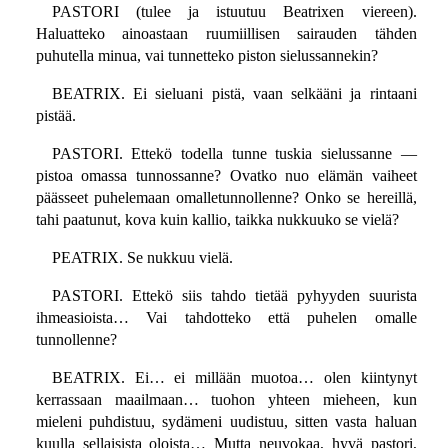
PASTORI (tulee ja istuutuu Beatrixen viereen).
Haluatteko ainoastaan ruumiillisen sairauden tähden
puhutella minua, vai tunnetteko piston sielussannekin?
BEATRIX. Ei sieluani pistä, vaan selkääni ja rintaani
pistää.
PASTORI. Ettekö todella tunne tuskia sielussanne —
pistoa omassa tunnossanne? Ovatko nuo elämän vaiheet
päässeet puhelemaan omalletunnollenne? Onko se hereillä,
tahi paatunut, kova kuin kallio, taikka nukkuuko se vielä?
PEATRIX. Se nukkuu vielä.
PASTORI. Ettekö siis tahdo tietää pyhyyden suurista
ihmeasioista… Vai tahdotteko että puhelen omalle
tunnollenne?
BEATRIX. Ei… ei millään muotoa… olen kiintynyt
kerrassaan maailmaan… tuohon yhteen mieheen, kun
mieleni puhdistuu, sydämeni uudistuu, sitten vasta haluan
kuulla sellaisista oloista… Mutta neuvokaa, hyvä pastori,