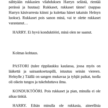
nähtyään rukkasien vilahduksen Harryn selästä, rientää
perässä ja huutaa): Rukkaset, rukkaset tänne! (nappaa
Harryn käsivarresta kiinni ja kulettaa hänet takaisin Helnyn
luokse). Rukkaset pois sanon minä, vai te olette rukkaset
varastanut…
HARRY. Ei hyvä konduktööri, minä olen ne saanut.
Kolmas kohtaus.
PASTORI (tulee rippilaukku kaulassa, jossa myös on
lääkettä ja sairaankoetuspilli, istuutuu seinän viereen.
Helnylle.) Täällä on sangen mukavaa ja tyhjät paikat, tuolla
oli oikein tungos ja tukehduttava ilma.
KONDUKTÖÖRI. Pois rukkaset ja pian, minulla ei ole
aikaa tinkiä.
HARRY. Eihän minulla ole rukkasia, aineellisia