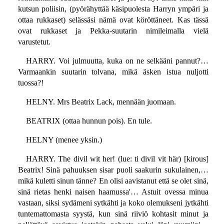
kutsun poliisin, (pyörähyttää käsipuolesta Harryn ympäri ja
ottaa rukkaset) selässäsi nämä ovat köröttäneet. Kas tässä
ovat rukkaset ja Pekka-suutarin nimileimalla vielä
varustetut.
HARRY. Voi julmuutta, kuka on ne selkääni pannut?…
Varmaankin suutarin tolvana, mikä äsken istua nuljotti
tuossa?!
HELNY. Mrs Beatrix Lack, mennään juomaan.
BEATRIX (ottaa hunnun pois). En tule.
HELNY (menee yksin.)
HARRY. The divil wit her! (lue: ti divil vit här) [kirous]
Beatrix! Sinä pahuuksen sisar puoli saakurin sukulainen,…
mikä kuletti sinun tänne? En olisi aavistanut että se olet sinä,
sinä rietas henki naisen haamussa'… Astuit ovessa minua
vastaan, siksi sydämeni sytkähti ja koko olemukseni jytkähti
tuntemattomasta syystä, kun sinä riiviö kohtasit minut ja