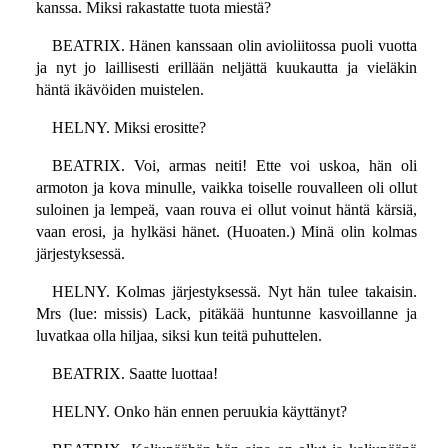
kanssa. Miksi rakastatte tuota miestä?
BEATRIX. Hänen kanssaan olin avioliitossa puoli vuotta
ja nyt jo laillisesti erillään neljättä kuukautta ja vieläkin
häntä ikävöiden muistelen.
HELNY. Miksi erositte?
BEATRIX. Voi, armas neiti! Ette voi uskoa, hän oli
armoton ja kova minulle, vaikka toiselle rouvalleen oli ollut
suloinen ja lempeä, vaan rouva ei ollut voinut häntä kärsiä,
vaan erosi, ja hylkäsi hänet. (Huoaten.) Minä olin kolmas
järjestyksessä.
HELNY. Kolmas järjestyksessä. Nyt hän tulee takaisin.
Mrs (lue: missis) Lack, pitäkää huntunne kasvoillanne ja
luvatkaa olla hiljaa, siksi kun teitä puhuttelen.
BEATRIX. Saatte luottaa!
HELNY. Onko hän ennen peruukia käyttänyt?