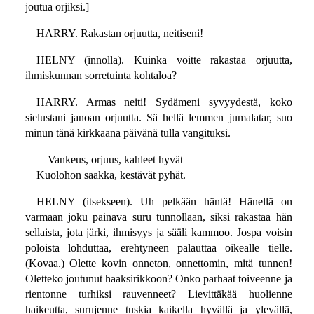
joutua orjiksi.]
HARRY. Rakastan orjuutta, neitiseni!
HELNY (innolla). Kuinka voitte rakastaa orjuutta,
ihmiskunnan sorretuinta kohtaloa?
HARRY. Armas neiti! Sydämeni syvyydestä, koko
sielustani janoan orjuutta. Sä hellä lemmen jumalatar, suo
minun tänä kirkkaana päivänä tulla vangituksi.
Vankeus, orjuus, kahleet hyvät
Kuolohon saakka, kestävät pyhät.
HELNY (itsekseen). Uh pelkään häntä! Hänellä on
varmaan joku painava suru tunnollaan, siksi rakastaa hän
sellaista, jota järki, ihmisyys ja sääli kammoo. Jospa voisin
poloista lohduttaa, erehtyneen palauttaa oikealle tielle.
(Kovaa.) Olette kovin onneton, onnettomin, mitä tunnen!
Oletteko joutunut haaksirikkoon? Onko parhaat toiveenne ja
rientonne turhiksi rauvenneet? Lievittäkää huolienne
haikeutta, surujenne tuskia kaikella hyvällä ja ylevällä,