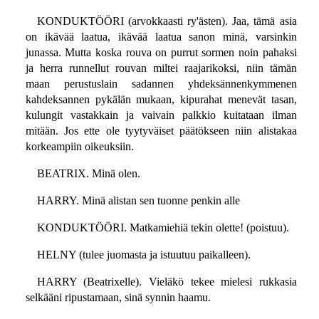
KONDUKTÖÖRI (arvokkaasti ry'ästen). Jaa, tämä asia
on ikävää laatua, ikävää laatua sanon minä, varsinkin
junassa. Mutta koska rouva on purrut sormen noin pahaksi
ja herra runnellut rouvan miltei raajarikoksi, niin tämän
maan perustuslain sadannen yhdeksännenkymmenen
kahdeksannen pykälän mukaan, kipurahat menevät tasan,
kulungit vastakkain ja vaivain palkkio kuitataan ilman
mitään. Jos ette ole tyytyväiset päätökseen niin alistakaa
korkeampiin oikeuksiin.
BEATRIX. Minä olen.
HARRY. Minä alistan sen tuonne penkin alle
KONDUKTÖÖRI. Matkamiehiä tekin olette! (poistuu).
HELNY (tulee juomasta ja istuutuu paikalleen).
HARRY (Beatrixelle). Vieläkö tekee mielesi rukkasia
selkääni ripustamaan, sinä synnin haamu.