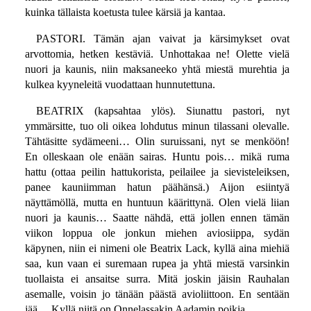
kuinka tällaista koetusta tulee kärsiä ja kantaa.
PASTORI. Tämän ajan vaivat ja kärsimykset ovat
arvottomia, hetken kestäviä. Unhottakaa ne! Olette vielä
nuori ja kaunis, niin maksaneeko yhtä miestä murehtia ja
kulkea kyyneleitä vuodattaan hunnutettuna.
BEATRIX (kapsahtaa ylös). Siunattu pastori, nyt
ymmärsitte, tuo oli oikea lohdutus minun tilassani olevalle.
Tähtäsitte sydämeeni… Olin suruissani, nyt se menköön!
En olleskaan ole enään sairas. Huntu pois… mikä ruma
hattu (ottaa peilin hattukorista, peilailee ja sievisteleiksen,
panee kauniimman hatun päähänsä.) Aijon esiintyä
näyttämöllä, mutta en huntuun käärittynä. Olen vielä liian
nuori ja kaunis… Saatte nähdä, että jollen ennen tämän
viikon loppua ole jonkun miehen aviosiippa, sydän
käpynen, niin ei nimeni ole Beatrix Lack, kyllä aina miehiä
saa, kun vaan ei suremaan rupea ja yhtä miestä varsinkin
tuollaista ei ansaitse surra. Mitä joskin jäisin Rauhalan
asemalle, voisin jo tänään päästä avioliittoon. En sentään
jää… Kyllä niitä on Onnelassakin Aadamin poikia.