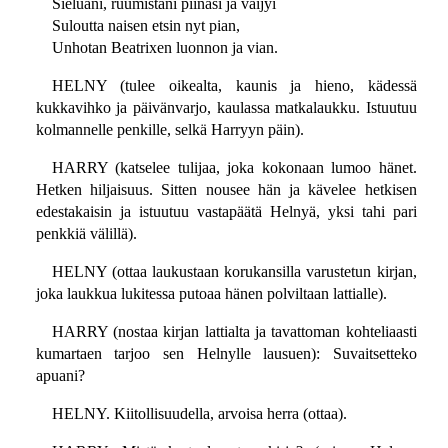
Sieluani, ruumistani piinasi ja väijyi
Suloutta naisen etsin nyt pian,
Unhotan Beatrixen luonnon ja vian.
HELNY (tulee oikealta, kaunis ja hieno, kädessä
kukkavihko ja päivänvarjo, kaulassa matkalaukku. Istuutuu
kolmannelle penkille, selkä Harryyn päin).
HARRY (katselee tulijaa, joka kokonaan lumoo hänet.
Hetken hiljaisuus. Sitten nousee hän ja kävelee hetkisen
edestakaisin ja istuutuu vastapäätä Helnyä, yksi tahi pari
penkkiä välillä).
HELNY (ottaa laukustaan korukansilla varustetun kirjan,
joka laukkua lukitessa putoaa hänen polviltaan lattialle).
HARRY (nostaa kirjan lattialta ja tavattoman kohteliaasti
kumartaen tarjoo sen Helnylle lausuen): Suvaitsetteko
apuani?
HELNY. Kiitollisuudella, arvoisa herra (ottaa).