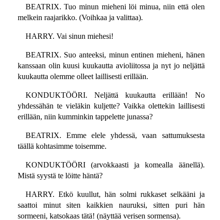
BEATRIX. Tuo minun mieheni löi minua, niin että olen
melkein raajarikko. (Voihkaa ja valittaa).
HARRY. Vai sinun miehesi!
BEATRIX. Suo anteeksi, minun entinen mieheni, hänen
kanssaan olin kuusi kuukautta avioliitossa ja nyt jo neljättä
kuukautta olemme olleet laillisesti erillään.
KONDUKTÖÖRI. Neljättä kuukautta erillään! No
yhdessähän te vieläkin kuljette? Vaikka olettekin laillisesti
erillään, niin kumminkin tappelette junassa?
BEATRIX. Emme elele yhdessä, vaan sattumuksesta
täällä kohtasimme toisemme.
KONDUKTÖÖRI (arvokkaasti ja komealla äänellä).
Mistä syystä te löitte häntä?
HARRY. Etkö kuullut, hän solmi rukkaset selkääni ja
saattoi minut siten kaikkien nauruksi, sitten puri hän
sormeeni, katsokaas tätä! (näyttää verisen sormensa).