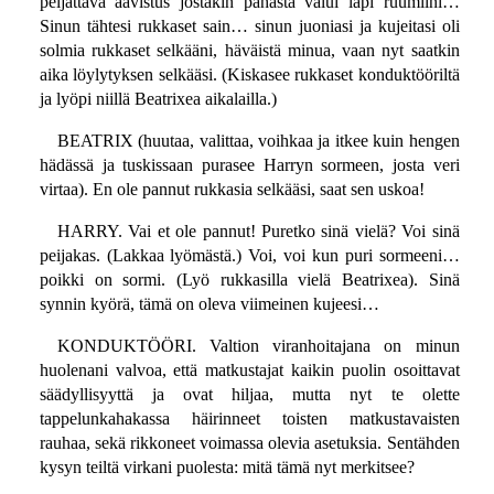
peljättävä aavistus jostakin pahasta valui läpi ruumiini…
Sinun tähtesi rukkaset sain… sinun juoniasi ja kujeitasi oli
solmia rukkaset selkääni, häväistä minua, vaan nyt saatkin
aika löylytyksen selkääsi. (Kiskasee rukkaset konduktööriltä
ja lyöpi niillä Beatrixea aikalailla.)
BEATRIX (huutaa, valittaa, voihkaa ja itkee kuin hengen
hädässä ja tuskissaan purasee Harryn sormeen, josta veri
virtaa). En ole pannut rukkasia selkääsi, saat sen uskoa!
HARRY. Vai et ole pannut! Puretko sinä vielä? Voi sinä
peijakas. (Lakkaa lyömästä.) Voi, voi kun puri sormeeni…
poikki on sormi. (Lyö rukkasilla vielä Beatrixea). Sinä
synnin kyörä, tämä on oleva viimeinen kujeesi…
KONDUKTÖÖRI. Valtion viranhoitajana on minun
huolenani valvoa, että matkustajat kaikin puolin osoittavat
säädyllisyyttä ja ovat hiljaa, mutta nyt te olette
tappelunkahakassa häirinneet toisten matkustavaisten
rauhaa, sekä rikkoneet voimassa olevia asetuksia. Sentähden
kysyn teiltä virkani puolesta: mitä tämä nyt merkitsee?