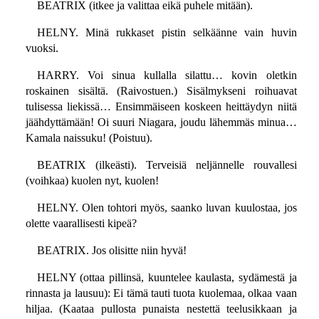
BEATRIX (itkee ja valittaa eikä puhele mitään).
HELNY. Minä rukkaset pistin selkäänne vain huvin
vuoksi.
HARRY. Voi sinua kullalla silattu… kovin oletkin
roskainen sisältä. (Raivostuen.) Sisälmykseni roihuavat
tulisessa liekissä… Ensimmäiseen koskeen heittäydyn niitä
jäähdyttämään! Oi suuri Niagara, joudu lähemmäs minua…
Kamala naissuku! (Poistuu).
BEATRIX (ilkeästi). Terveisiä neljännelle rouvallesi
(voihkaa) kuolen nyt, kuolen!
HELNY. Olen tohtori myös, saanko luvan kuulostaa, jos
olette vaarallisesti kipeä?
BEATRIX. Jos olisitte niin hyvä!
HELNY (ottaa pillinsä, kuuntelee kaulasta, sydämestä ja
rinnasta ja lausuu): Ei tämä tauti tuota kuolemaa, olkaa vaan
hiljaa. (Kaataa pullosta punaista nestettä teelusikkaan ja