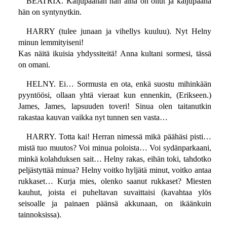
BEATRIX. Kaljupäähän hän aina on ollut ja kaljupäänä
hän on syntynytkin.
HARRY (tulee junaan ja vihellys kuuluu). Nyt Helny
minun lemmityiseni!
Kas näitä ikuisia yhdyssiteitä! Anna kultani sormesi, tässä
on omani.
HELNY. Ei… Sormusta en ota, enkä suostu mihinkään
pyyntöösi, ollaan yhtä vieraat kun ennenkin, (Erikseen.)
James, James, lapsuuden toveri! Sinua olen taitanutkin
rakastaa kauvan vaikka nyt tunnen sen vasta…
HARRY. Totta kai! Herran nimessä mikä päähäsi pisti…
mistä tuo muutos? Voi minua poloista… Voi sydänparkaani,
minkä kolahduksen sait… Helny rakas, eihän toki, tahdotko
peljästyttää minua? Helny voitko hyljätä minut, voitko antaa
rukkaset… Kurja mies, olenko saanut rukkaset? Miesten
kauhut, joista ei puheltavan suvaittaisi (kavahtaa ylös
seisoalle ja painaen päänsä akkunaan, on ikäänkuin
tainnoksissa).