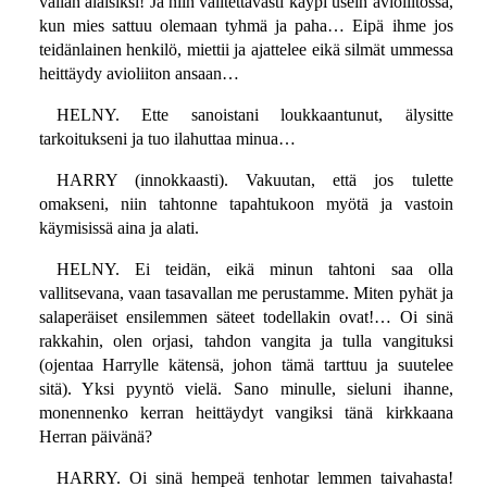
vallan alaisiksi! Ja niin valitettavasti käypi usein avioliitossa,
kun mies sattuu olemaan tyhmä ja paha… Eipä ihme jos
teidänlainen henkilö, miettii ja ajattelee eikä silmät ummessa
heittäydy avioliiton ansaan…
HELNY. Ette sanoistani loukkaantunut, älysitte
tarkoitukseni ja tuo ilahuttaa minua…
HARRY (innokkaasti). Vakuutan, että jos tulette
omakseni, niin tahtonne tapahtukoon myötä ja vastoin
käymisissä aina ja alati.
HELNY. Ei teidän, eikä minun tahtoni saa olla
vallitsevana, vaan tasavallan me perustamme. Miten pyhät ja
salaperäiset ensilemmen säteet todellakin ovat!… Oi sinä
rakkahin, olen orjasi, tahdon vangita ja tulla vangituksi
(ojentaa Harrylle kätensä, johon tämä tarttuu ja suutelee
sitä). Yksi pyyntö vielä. Sano minulle, sieluni ihanne,
monennenko kerran heittäydyt vangiksi tänä kirkkaana
Herran päivänä?
HARRY. Oi sinä hempeä tenhotar lemmen taivahasta!