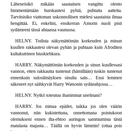
Läheneisikö mikään saastainen vangittu olento
himmentämään hurskautesi pyhiä, puhtaita aatteita.
Tarvitsisiko viattoman uskonnollisen mielesi saastaista ilmaa
hengittää. Ei, enkelini, ensikerran Amorin nuoli pisti
sydämeeni tässä ahtaassa vaunussa.
HELNY. Todista näkymättömän korkeuden ja minun
kuullen rakkautesi olevan pyhän ja puhtaan kuin Afroditen
kultakutrinen hiuskiehkura.
HARRY. Näkymättömän korkeuden ja sinun kuullessasi
vannon, etten rakkautta tuntenut (hämillään) tuskin tuntenut
ennenkuin sulosilmäyksen sinulta sain… Ensi lemmen
säkeneet nyt säihkyvät Harry Watsonin sydänahjossa…
HELNY. Nytkö toteutuu ihanimmat unelmani?
HARRY. Jos minua epäilet, taikka jos olen väärin
vannonut, niin kukistettuna, onnettomana poistukoon
olemukseni ennen ilta-ehtoo auringon sammumista tästä
matalasta majasta… Täällä on hyvin lämmin! (ottaa pois