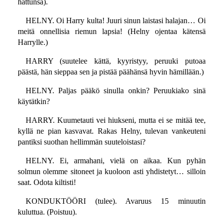
hattunsa).
HELNY. Oi Harry kulta! Juuri sinun laistasi halajan… Oi
meitä onnellisia riemun lapsia! (Helny ojentaa kätensä
Harrylle.)
HARRY (suutelee kättä, kyyristyy, peruuki putoaa
päästä, hän sieppaa sen ja pistää päähänsä hyvin hämillään.)
HELNY. Paljas pääkö sinulla onkin? Peruukiako sinä
käytätkin?
HARRY. Kuumetauti vei hiukseni, mutta ei se mitää tee,
kyllä ne pian kasvavat. Rakas Helny, tulevan vankeuteni
pantiksi suothan hellimmän suuteloistasi?
HELNY. Ei, armahani, vielä on aikaa. Kun pyhän
solmun olemme sitoneet ja kuoloon asti yhdistetyt… silloin
saat. Odota kiltisti!
KONDUKTÖÖRI (tulee). Avaruus 15 minuutin
kuluttua. (Poistuu).