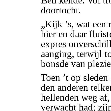
Ben kende. Vol tr
doortocht.
„Kijk ’s, wat een 
hier en daar fluis
expres onverschill
aanging, terwijl t
bonsde van plezie
Toen ’t op slede
den anderen telke
hellenden weg af, j
verwacht had; zijn