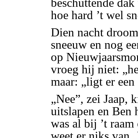
beschuttende dak 
hoe hard ’t wel s
Dien nacht droomd
sneeuw en nog ee
op Nieuwjaarsmo
vroeg hij niet: „h
maar: „ligt er een
„Nee”, zei Jaap, 
uitslapen en Ben
was al bij ’t raam
weet er niks van, 