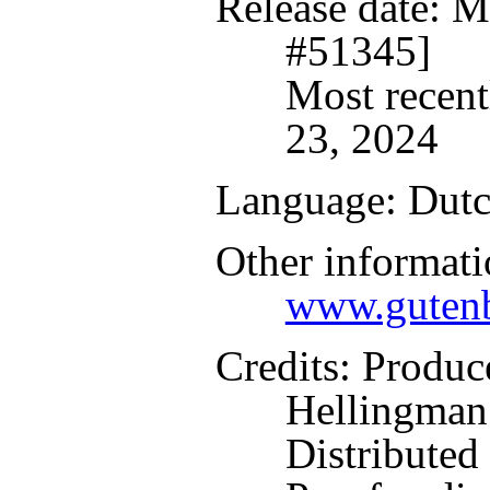
Release date
: M
#51345]
Most recent
23, 2024
Language
: Dut
Other informati
www.gutenb
Credits
: Produc
Hellingman
Distributed