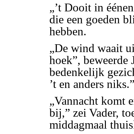
„’t Dooit in ééne
die een goeden bli
hebben.
„De wind waait ui
hoek”, beweerde 
bedenkelijk gezi
’t en anders niks.
„Vannacht komt er
bij,” zei Vader, to
middagmaal thui