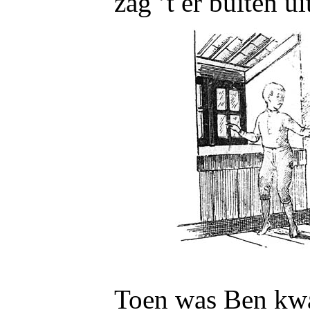
zag ’t er buiten u
Toen was Ben kwa