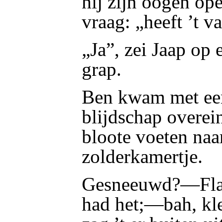
hij zijn oogen ope
vraag: „heeft ’t 
„Ja”, zei Jaap op
grap.
Ben kwam met ee
blijdschap overei
bloote voeten naa
zolderkamertje.
Gesneeuwd?—Fla
had het;—bah, kle