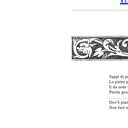
Sappi di po
La pietra 
E da uom 
Parola gra
. . . . . . . . 
Dov'è piana
Non fare o