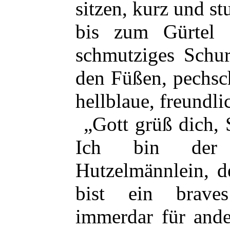
sitzen, kurz und st
bis zum Gürtel g
schmutziges Schur
den Füßen, pechsc
hellblaue, freundl
„Gott grüß dich, 
Ich bin der P
Hutzelmännlein, d
bist ein braves
immerdar für and