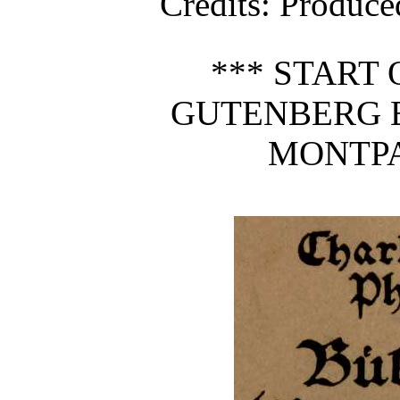
Credits
: Produce
*** START 
GUTENBERG 
MONTPA