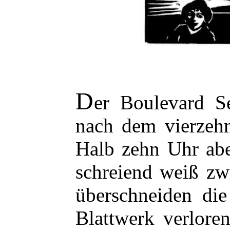
D
er Boulevard S
nach dem vierzehn
Halb zehn Uhr ab
schreiend weiß zw
überschneiden die
Blattwerk verlore