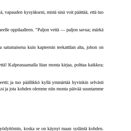
, vapauden kysyäkseni, mistä sinä voit päättää, että tuo
yneelle oppilaalleen. "Paljon vettä — paljon savua; märkä
 satumaisena kuin kapteenin teekattilan alta, johon on
ttä! Kalpeanaamalla liian monta kirjaa, polttaa kaikkea;
etti; ja tuo päällikkö kyllä ymmärtää hyvinkin selvästi
ärveksi ja jota kohden olemme niin monta päivää suuntamme
ja hyödyttömin, koska se on käynyt maan sydäntä kohden.