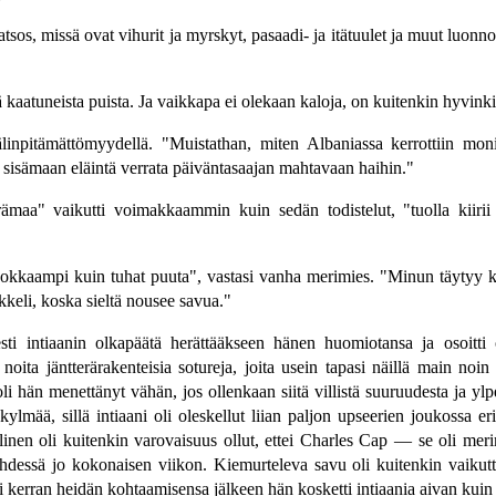
tsos, missä ovat vihurit ja myrskyt, pasaadi- ja itätuulet ja muut luonno
ä kaatuneista puista. Ja vaikkapa ei olekaan kaloja, on kuitenkin hyvinki
inpitämättömyydellä. "Muistathan, miten Albaniassa kerrottiin monia
 sisämaan eläintä verrata päiväntasaajan mahtavaan haihin."
rämaa" vaikutti voimakkaammin kuin sedän todistelut, "tuolla kiiri
okkaampi kuin tuhat puuta", vastasi vanha merimies. "Minun täytyy ky
kkeli, koska sieltä nousee savua."
ti intiaanin olkapäätä herättääkseen hänen huomiotansa ja osoitti o
oita jäntterärakenteisia sotureja, joita usein tapasi näillä main noin s
li hän menettänyt vähän, jos ollenkaan siitä villistä suuruudesta ja ylp
kylmää, sillä intiaani oli oleskellut liian paljon upseerien joukossa 
linen oli kuitenkin varovaisuus ollut, ettei Charles Cap — se oli mer
et yhdessä jo kokonaisen viikon. Kiemurteleva savu oli kuitenkin vaik
i kerran heidän kohtaamisensa jälkeen hän kosketti intiaania aivan kuin 