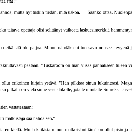
etää
sitä
!"
vannoa, mutta nyt tuskin tiedän, mitä uskoa. — Saanko ottaa, Nuolenpää
 joku taitava opettaja olisi selittänyt vaikeata laskuesimerkkiä hämment
aa eikä sitä ole paljoa. Minun nähdäkseni tuo savu nousee kevyenä ja
akuuttavasti päätään. "Tuskaroora on liian viisas pannakseen tuleen ve
ollut erikoinen kirjain ystävä. "Hän pilkkaa sinun lukuintoasi, Magne
nka pitkälti on vielä sinne vesilätäkölle, jota te nimitätte Suureksi J
sien vastatessaan:
uri matkustaja saa nähdä sen."
sitä en kiellä. Mutta kaikista minun matkoistani tämä on ollut pisin 