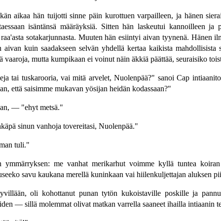
kän aikaa hän tuijotti sinne päin kurottuen varpailleen, ja hänen sie
ottaessaan isäntänsä määräyksiä. Sitten hän laskeutui kannoilleen ja
n raa'asta sotakarjunnasta. Muuten hän esiintyi aivan tyynenä. Hänen 
aivan kuin saadakseen selvän yhdellä kertaa kaikista mahdollisista sei
nnä vaaroja, mutta kumpikaan ei voinut näin äkkiä päättää, seuraisiko to
tai tuskarooria, vai mitä arvelet, Nuolenpää?" sanoi Cap intiaanitoveri
saan, että saisimme mukavan yösijan heidän kodassaan?"
laan, — "ehyt metsä."
hkäpä sinun vanhoja tovereitasi, Nuolenpää."
man tuli."
en ymmärryksen: me vanhat merikarhut voimme kyllä tuntea koira
ouseeko savu kaukana merellä kuninkaan vai hiilenkuljettajan aluksen pi
ettyvillään, oli kohottanut punan tytön kukoistaville poskille ja pa
den — sillä molemmat olivat matkan varrella saaneet ihailla intiaanin 