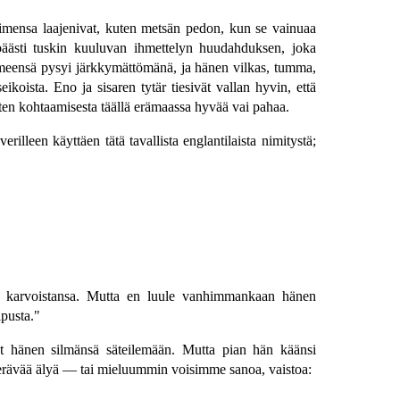
raimensa laajenivat, kuten metsän pedon, kun se vainuaa
 päästi tuskin kuuluvan ihmettelyn huudahduksen, joka
ilmeensä pysyi järkkymättömänä, ja hänen vilkas, tumma,
koista. Eno ja sisaren tytär tiesivät vallan hyvin, että
isten kohtaamisesta täällä erämaassa hyvää vai pahaa.
lleen käyttäen tätä tavallista englantilaista nimitystä;
n karvoistansa. Mutta en luule vanhimmankaan hänen
ipusta."
nnut hänen silmänsä säteilemään. Mutta pian hän käänsi
terävää älyä — tai mieluummin voisimme sanoa, vaistoa: