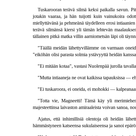
Tuskarooran terävä silmä keksi paikalla savun. Pit
jotakin vaaraa, ja hän tuijotti kuin vainukoira od
miellyttävänä ja pehmeänä täydelleen erosi intiaanie
terävä silmänsä kiersi yli tämän lehtevän maalauksen 
tällainen pitkä matka villin aarniometsän läpi oli täy
"Täällä meidän lähettyvillämme on varmaan oneideja 
"eiköhän olisi parasta solmia ystävyyttä heidän kans
"Ei mitään kotaa", vastasi Nuolenpää jurolla taval
"Mutta intiaaneja ne ovat kaikissa tapauksissa — e
"Ei tuskaroora, ei oneida, ei mohokki — kalpeanaa
"Totta vie, Magneetti! Tämä käy yli merimieh
majesteettinsa laivaston amiraaleista voivan sanoa, n
Ajatus, että inhimillisiä olentoja oli heidän läh
hämmästyneen katseensa sukulaiseensa ja sanoi epäröi