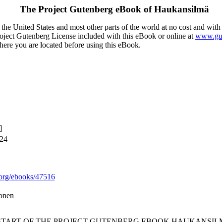
The Project Gutenberg eBook of
Haukansilmä
the United States and most other parts of the world at no cost and with
Project Gutenberg License included with this eBook or online at
www.gut
here you are located before using this eBook.
]
024
org/ebooks/47516
konen
 START OF THE PROJECT GUTENBERG EBOOK HAUKANSIL