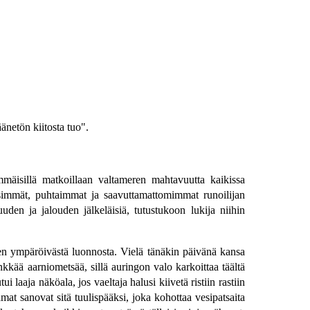
änetön kiitosta tuo".
mmäisillä matkoillaan valtameren mahtavuutta kaikissa
isimmät, puhtaimmat ja saavuttamattomimmat runoilijan
uden ja jalouden jälkeläisiä, tutustukoon lukija niihin
 ympäröivästä luonnosta. Vielä tänäkin päivänä kansa
ää aarniometsää, sillä auringon valo karkoittaa täältä
laaja näköala, jos vaeltaja halusi kiivetä ristiin rastiin
amat sanovat sitä tuulispääksi, joka kohottaa vesipatsaita