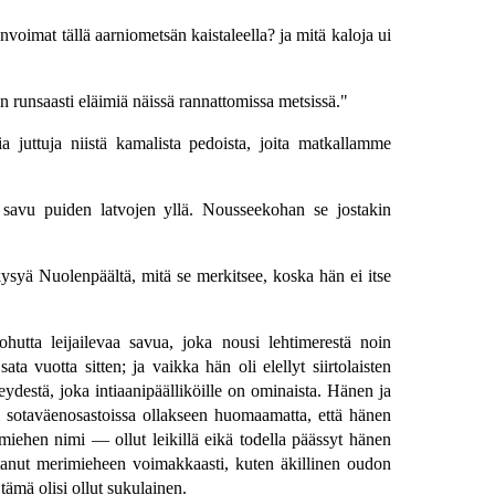
nvoimat tällä aarniometsän kaistaleella? ja mitä kaloja ui
n runsaasti eläimiä näissä rannattomissa metsissä."
 juttuja niistä kamalista pedoista, joita matkallamme
i savu puiden latvojen yllä. Nousseekohan se jostakin
syä Nuolenpäältä, mitä se merkitsee, koska hän ei itse
hutta leijailevaa savua, joka nousi lehtimerestä noin
ata vuotta sitten; ja vaikka hän oli elellyt siirtolaisten
eydestä, joka intiaanipäälliköille on ominaista. Hänen ja
eri sotaväenosastoissa ollakseen huomaamatta, että hänen
imiehen nimi — ollut leikillä eikä todella päässyt hänen
uttanut merimieheen voimakkaasti, kuten äkillinen oudon
tämä olisi ollut sukulainen.