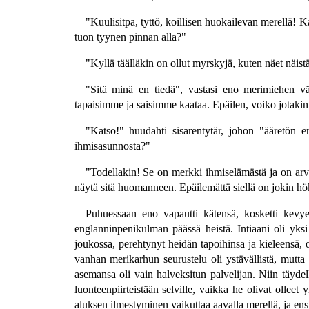
"Kuulisitpa, tyttö, koillisen huokailevan merellä! Ka
tuon tyynen pinnan alla?"
"Kyllä täälläkin on ollut myrskyjä, kuten näet näist
"Sitä minä en tiedä", vastasi eno merimiehen väl
tapaisimme ja saisimme kaataa. Epäilen, voiko jotakin
"Katso!" huudahti sisarentytär, johon "ääretön e
ihmisasunnosta?"
"Todellakin! Se on merkki ihmiselämästä ja on arv
näytä sitä huomanneen. Epäilemättä siellä on jokin hö
Puhuessaan eno vapautti kätensä, kosketti kevyes
englanninpenikulman päässä heistä. Intiaani oli yksi n
joukossa, perehtynyt heidän tapoihinsa ja kieleensä, o
vanhan merikarhun seurustelu oli ystävällistä, mutta 
asemansa oli vain halveksitun palvelijan. Niin täydel
luonteenpiirteistään selville, vaikka he olivat olle
aluksen ilmestyminen vaikuttaa aavalla merellä, ja ens