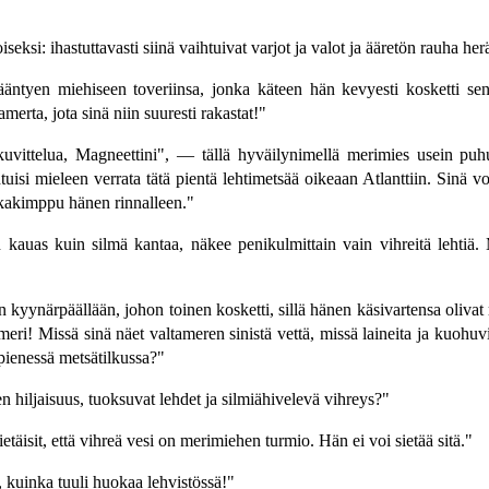
si: ihastuttavasti siinä vaihtuivat varjot ja valot ja ääretön rauha herät
ääntyen miehiseen toveriinsa, jonka käteen hän kevyesti kosketti sen
erta, jota sinä niin suuresti rakastat!"
vittelua, Magneettini", — tällä hyväilynimellä merimies usein puhutt
i mieleen verrata tätä pientä lehtimetsää oikeaan Atlanttiin. Sinä vois
ukkakimppu hänen rinnalleen."
n kauas kuin silmä kantaa, näkee penikulmittain vain vihreitä lehtiä
yynärpäällään, johon toinen kosketti, sillä hänen käsivartensa olivat ris
ri! Missä sinä näet valtameren sinistä vettä, missä laineita ja kuohuvia
 pienessä metsätilkussa?"
en hiljaisuus, tuoksuvat lehdet ja silmiähivelevä vihreys?"
tietäisit, että vihreä vesi on merimiehen turmio. Hän ei voi sietää sitä."
 kuinka tuuli huokaa lehvistössä!"