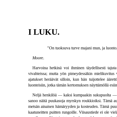
I LUKU.
"On tuoksuva turve majani mun, ja luonto, L
Moore
.
Harvoina hetkinä voi ihminen täydellisesti taju
vivahteissa; mutta yön pimeydessäkin mielikuvitus 
ajatukset heräävät silloin, kun hän tuijottelee ääre
luonteisiin, jotka tämän kertomuksen näyttämöllä esiin
Neljä henkilöä — kaksi kumpaakin sukupuolta — o
sanoo näitä puukasoja myrskyn roukkioiksi. Tämä auk
metsän ainaisen hämäryyden ja kosteuden. Tämä puuroukki
kaatuneitten puitten rungoille. Viisaustiede ei ole vi