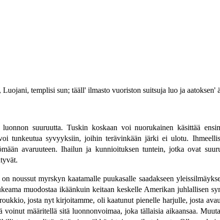
uojani, templisi sun; tääll' ilmasto vuoriston suitsuja luo ja aatoksen' ä
ta luonnon suuruutta. Tuskin koskaan voi nuorukainen käsittää ensi
voi tunkeutua syvyyksiin, joihin terävinkään järki ei ulotu. Ihmeell
ttömään avaruuteen. Ihailun ja kunnioituksen tuntein, jotka ovat suuru
tyvät.
n noussut myrskyn kaatamalle puukasalle saadakseen yleissilmäyksen
eama muodostaa ikäänkuin keitaan keskelle Amerikan juhlallisen synkk
o, josta nyt kirjoitamme, oli kaatunut pienelle harjulle, josta avautui 
elä voinut määritellä sitä luonnonvoimaa, joka tällaisia aikaansaa. Muut