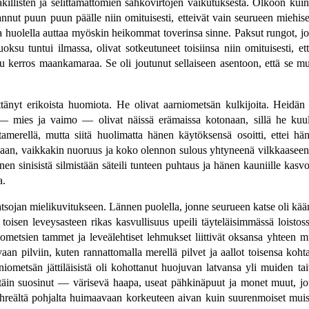
äkillisten ja selittämättömien sähkövirtojen vaikutuksesta. Olkoon kuin
ut puun puun päälle niin omituisesti, etteivät vain seurueen miehiset
a ja huolella auttaa myöskin heikommat toverinsa sinne. Paksut rungot, 
uoksu tuntui ilmassa, olivat sotkeutuneet toisiinsa niin omituisesti, e
su kerros maankamaraa. Se oli joutunut sellaiseen asentoon, että se m
änyt erikoista huomiota. He olivat aarniometsän kulkijoita. Heidän k
 — mies ja vaimo — olivat näissä erämaissa kotonaan, sillä he kuu
altamerellä, mutta siitä huolimatta hänen käytöksensä osoitti, ettei 
n, vaikkakin nuoruus ja koko olennon sulous yhtyneenä vilkkaaseen ja h
en sinisistä silmistään säteili tunteen puhtaus ja hänen kauniille kasv
a.
atsojan mielikuvitukseen. Lännen puolella, jonne seurueen katse oli kään
 toisen leveysasteen rikas kasvullisuus upeili täyteläisimmässä loisto
metsien tammet ja leveälehtiset lehmukset liittivät oksansa yhteen m
vaan pilviin, kuten rannattomalla merellä pilvet ja aallot toisensa ko
niometsän jättiläisistä oli kohottanut huojuvan latvansa yli muiden tai
ttäin suosinut — värisevä haapa, useat pähkinäpuut ja monet muut, jo
hreältä pohjalta huimaavaan korkeuteen aivan kuin suurenmoiset muisto-