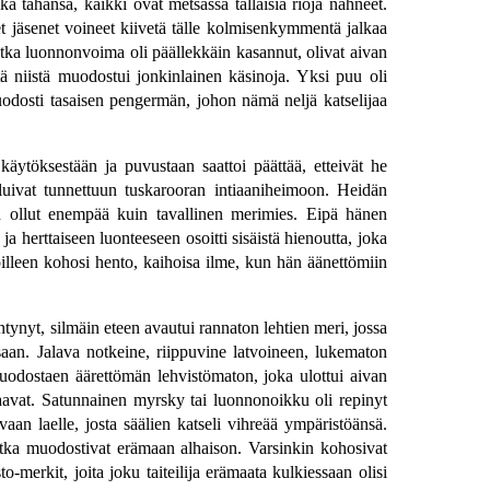
ka tahansa, kaikki ovat metsässä tällaisia rioja nähneet.
 jäsenet voineet kiivetä tälle kolmisenkymmentä jalkaa
jotka luonnonvoima oli päällekkäin kasannut, olivat aivan
ttä niistä muodostui jonkinlainen käsinoja. Yksi puu oli
uodosti tasaisen pengermän, johon nämä neljä katselijaa
äytöksestään ja puvustaan saattoi päättää, etteivät he
luivat tunnettuun tuskarooran intiaaniheimoon. Heidän
hän ollut enempää kuin tavallinen merimies. Eipä hänen
erttaiseen luonteeseen osoitti sisäistä hienoutta, joka
oilleen kohosi hento, kaihoisa ilme, kun hän äänettömiin
tynyt, silmäin eteen avautui rannaton lehtien meri, jossa
ssaan. Jalava notkeine, riippuvine latvoineen, lukematon
uodostaen äärettömän lehvistömaton, joka ulottui aivan
htaavat. Satunnainen myrsky tai luonnonoikku oli repinyt
vaan laelle, josta säälien katseli vihreää ympäristöänsä.
tka muodostivat erämaan alhaison. Varsinkin kohosivat
merkit, joita joku taiteilija erämaata kulkiessaan olisi