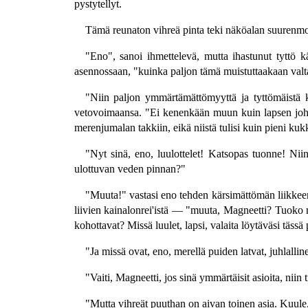
pystytellyt.
Tämä reunaton vihreä pinta teki näköalan suurenmoisek
"Eno", sanoi ihmettelevä, mutta ihastunut tyttö k
asennossaan, "kuinka paljon tämä muistuttaakaan valtam
"Niin paljon ymmärtämättömyyttä ja tyttömäistä ku
vetovoimaansa. "Ei kenenkään muun kuin lapsen johtuis
merenjumalan takkiin, eikä niistä tulisi kuin pieni k
"Nyt sinä, eno, luulottelet! Katsopas tuonne! Nii
ulottuvan veden pinnan?"
"Muuta!" vastasi eno tehden kärsimättömän liikkeen k
liivien kainalonrei'istä — "muuta, Magneetti? Tuoko me
kohottavat? Missä luulet, lapsi, valaita löytäväsi tässä
"Ja missä ovat, eno, merellä puiden latvat, juhlallin
"Vaiti, Magneetti, jos sinä ymmärtäisit asioita, niin 
"Mutta vihreät puuthan on aivan toinen asia. Kuule,