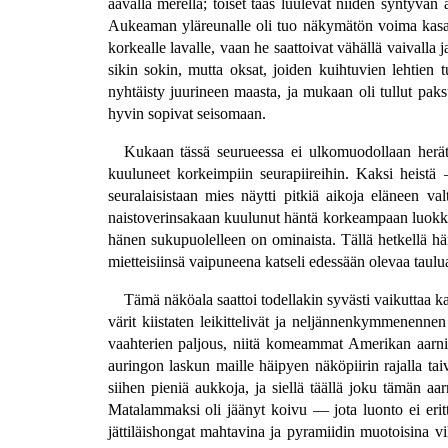
aavalla merellä; toiset taas luulevat niiden syntyvän 
Aukeaman yläreunalle oli tuo näkymätön voima kasann
korkealle lavalle, vaan he saattoivat vähällä vaivall
sikin sokin, mutta oksat, joiden kuihtuvien lehtien t
nyhtäisty juurineen maasta, ja mukaan oli tullut pak
hyvin sopivat seisomaan.
Kukaan tässä seurueessa ei ulkomuodollaan herätt
kuuluneet korkeimpiin seurapiireihin. Kaksi heistä
seuralaisistaan mies näytti pitkiä aikoja eläneen v
naistoverinsakaan kuulunut häntä korkeampaan luokkaa
hänen sukupuolelleen on ominaista. Tällä hetkellä hän
mietteisiinsä vaipuneena katseli edessään olevaa taulu
Tämä näköala saattoi todellakin syvästi vaikuttaa k
värit kiistaten leikittelivät ja neljännenkymmenennen
vaahterien paljous, niitä komeammat Amerikan aarnio
auringon laskun maille häipyen näköpiirin rajalla tai
siihen pieniä aukkoja, ja siellä täällä joku tämän aar
Matalammaksi oli jäänyt koivu — jota luonto ei eri
jättiläishongat mahtavina ja pyramiidin muotoisina vi