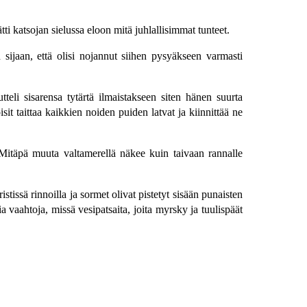
ti katsojan sielussa eloon mitä juhlallisimmat tunteet.
 sijaan, että olisi nojannut siihen pysyäkseen varmasti
eli sisarensa tytärtä ilmaistakseen siten hänen suurta
it taittaa kaikkien noiden puiden latvat ja kiinnittää ne
. Mitäpä muuta valtamerellä näkee kuin taivaan rannalle
tissä rinnoilla ja sormet olivat pistetyt sisään punaisten
 vaahtoja, missä vesipatsaita, joita myrsky ja tuulispäät