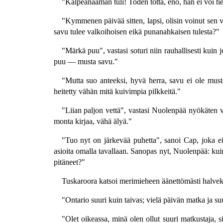
"Kalpeanaaman tuli! Toden totta, eno, hän ei voi ti
"Kymmenen päivää sitten, lapsi, olisin voinut sen 
savu tulee valkoihoisen eikä punanahkaisen tulesta?"
"Märkä puu", vastasi soturi niin rauhallisesti kuin
puu — musta savu."
"Mutta suo anteeksi, hyvä herra, savu ei ole must
heitetty vähän mitä kuivimpia pilkkeitä."
"Liian paljon vettä", vastasi Nuolenpää nyökäten v
monta kirjaa, vähä älyä."
"Tuo nyt on järkevää puhetta", sanoi Cap, joka ei 
asioita omalla tavallaan. Sanopas nyt, Nuolenpää: kui
pitäneet?"
Tuskaroora katsoi merimieheen äänettömästi halvek
"Ontario suuri kuin taivas; vielä päivän matka ja su
"Olet oikeassa, minä olen ollut suuri matkustaja, 