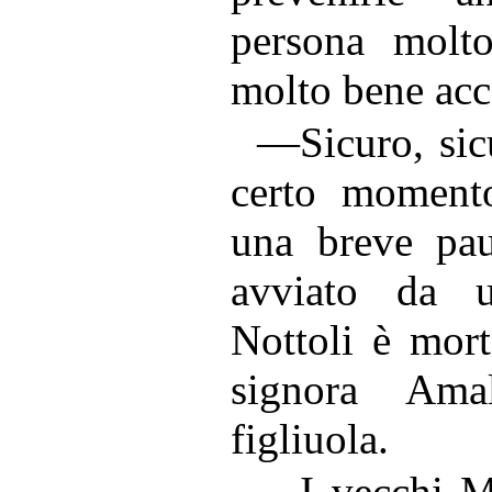
persona molt
molto bene acce
—Sicuro, sic
certo momento
una breve pau
avviato da 
Nottoli è mort
signora Ama
figliuola.
—I vecchi Ma