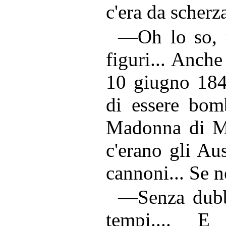
c'era da scherz
—Oh lo so, 
figuri... Anche
10 giugno 18
di essere bomb
Madonna di Mo
c'erano gli Aus
cannoni... Se 
—Senza dubbi
tempi.... E