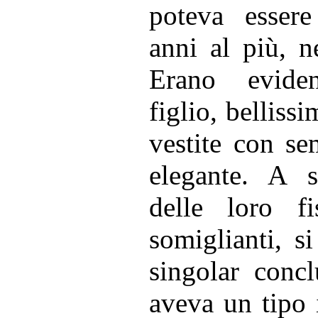
poteva essere
anni al più, n
Erano evide
figlio, belliss
vestite con se
elegante. A st
delle loro f
somiglianti, s
singolar concl
aveva un tipo 