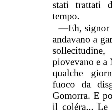
stati trattati
tempo.
—Eh, signor m
andavano a gar
sollecitudi
piovevano e a 
qualche gior
fuoco da dis
Gomorra. E poi
il coléra... L