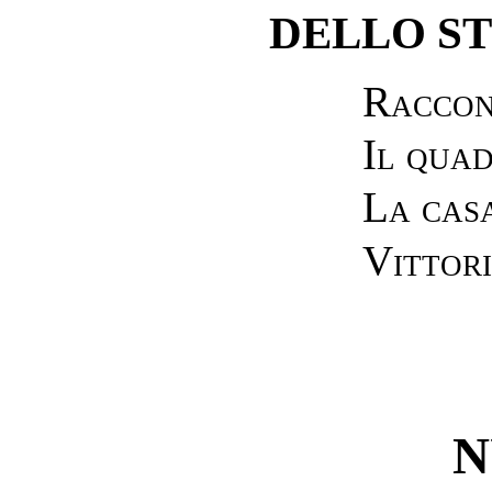
DELLO S
Raccont
Il quad
La casa
Vittori
N