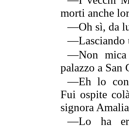
morti anche lo
—Oh sì, da l
—Lasciando u
—Non mica m
palazzo a San 
—Eh lo conos
Fui ospite colà
signora Amalia
—Lo ha ere