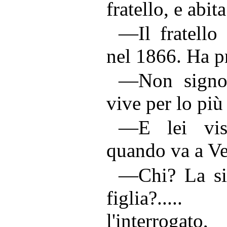
fratello, e abit
—Il fratello
nel 1866. Ha p
—Non signore
vive per lo più
—E lei visi
quando va a Ve
—Chi? La si
figlia?....
l'interrogato