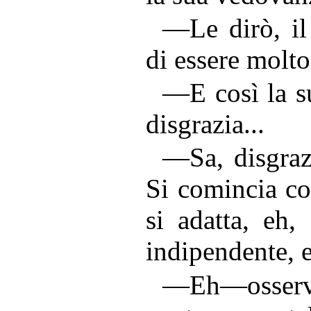
—Le dirò, il
di essere molto
—E così la s
disgrazia...
—Sa, disgrazi
Si comincia co
si adatta, eh,
indipendente, e
—Eh—osservò