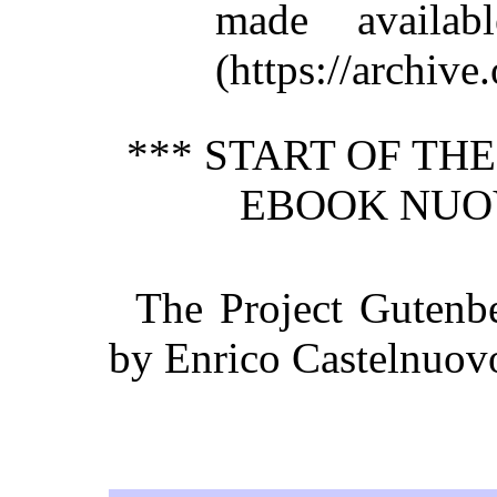
made availab
(https://archive.
*** START OF TH
EBOOK NUOV
The Project Gutenb
by Enrico Castelnuov