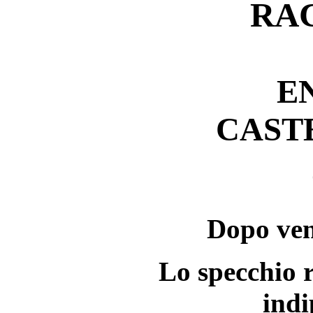
RA
E
CAST
Dopo ven
Lo specchio r
indi