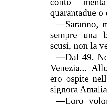
conto menta
quarantadue o 
—Saranno, ma
sempre una b
scusi, non la v
—Dal 49. No
Venezia... All
ero ospite nel
signora Amalia
—Loro volon