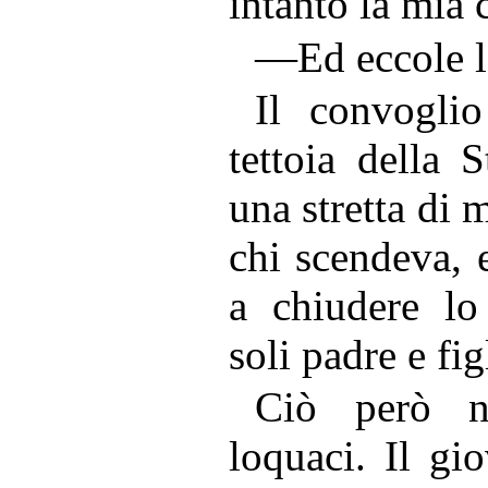
intanto la mia c
—Ed eccole l
Il convogli
tettoia della 
una stretta di 
chi scendeva, 
a chiudere lo 
soli padre e fig
Ciò però n
loquaci. Il gi