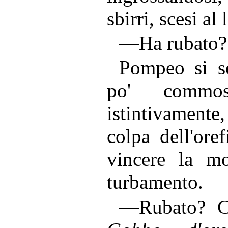
sbirri, scesi al
—Ha rubato?
Pompeo si s
po' commos
istintivament
colpa dell'ore
vincere la mo
turbamento.
—Rubato? Ch