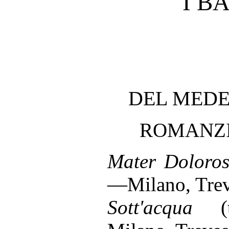
I B
DEL MEDE
ROMANZI
Mater Doloro
—Milano, Trev
Sott'acqua
(te