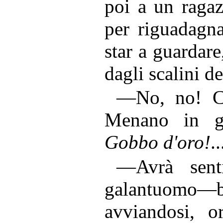
poi a un ragaz
per riguadagna
star a guardare
dagli scalini d
—No, no! Ci
Menano in ga
Gobbo d'oro!
..
—Avrà sent
galantuomo—
avviandosi, or