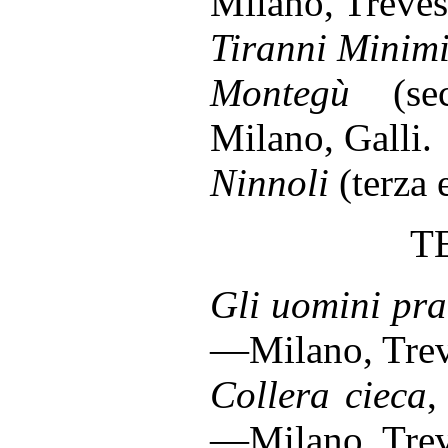
Milano, Treves
Tiranni Minim
Montegù
(sec
Milano, Galli.
Ninnoli
(terza 
T
Gli uomini pra
—Milano, Trev
Collera cieca
,
—Milano, Trev