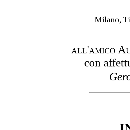
Milano, Ti
all'amico A
con affett
Gero
I