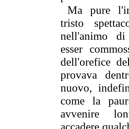
Ma pure l'i
tristo spetta
nell'animo d
esser commoss
dell'orefice d
provava dent
nuovo, indefin
come la pau
avvenire lo
accadere qualch