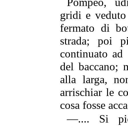
Pompeo, udi
gridi e veduto 
fermato di bo
strada; poi p
continuato ad 
del baccano; 
alla larga, n
arrischiar le c
cosa fosse acc
—.... Si p