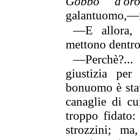
Gobbo d'or
galantuomo,—ri
—E allora, 
mettono dentr
—Perchè?..
giustizia per
bonuomo è stat
canaglie di cu
troppo fidato:
strozzini; ma