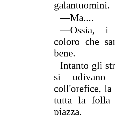
galantuomini.
—Ma....
—Ossia, i 
coloro che sa
bene.
Intanto gli st
si udivano 
coll'orefice, l
tutta la folla
piazza.