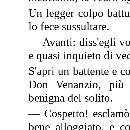
Un legger colpo battut
lo fece sussultare.
— Avanti: diss'egli vo
e quasi inquieto di ved
S'apri un battente e c
Don Venanzio, più l
benigna del solito.
— Cospetto! esclamò 
bene alloggiato, e c