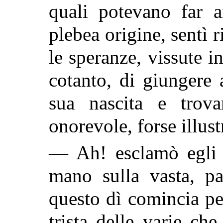
quali potevano far 
plebea origine, sentì r
le speranze, vissute i
cotanto, di giungere 
sua nascita e trov
onorevole, forse illust
— Ah! esclamò egli a
mano sulla vasta, pa
questo dì comincia pe
trista delle varie ch