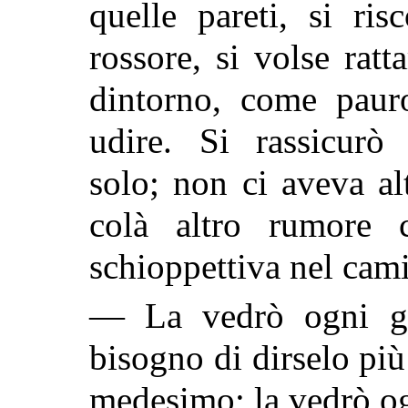
quelle pareti, si ris
rossore, si volse rat
dintorno, come pauro
udire. Si rassicurò
solo; non ci aveva a
colà altro rumore 
schioppettiva nel cami
— La vedrò ogni gio
bisogno di dirselo più 
medesimo; la vedrò ogg