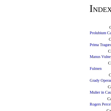
Index
C
Prolubium Cal
C
Prima Tragœ
C
Manus Vulner
C
Fulmen
C
Grady Opera
C
Mulier in Ca
Ca
Rogers Percel
Ca