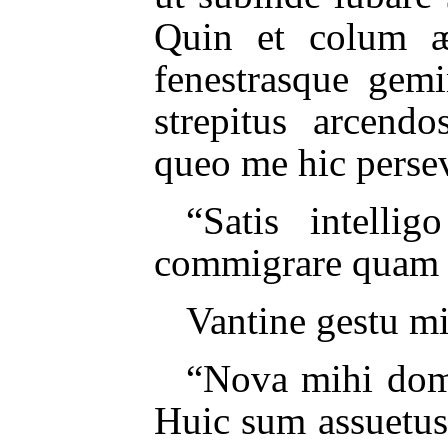
Quin et colum ær
fenestrasque gemi
strepitus arcendo
queo me hic persev
“Satis intell
commigrare quam av
Vantine gestu m
“Nova mihi domu
Huic sum assuetus