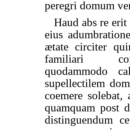
peregri domum ven
Haud abs re erit
eius adumbration
ætate circiter qu
familiari c
quodammodo cal
supellectilem dom
coemere solebat, 
quamquam post d
distinguendum ce