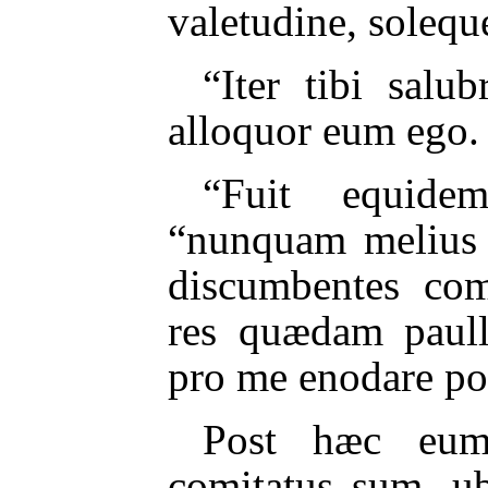
valetudine, soleque
“Iter tibi salu
alloquor eum ego.
“Fuit equidem
“nunquam melius 
discumbentes co
res quædam paull
pro me enodare pot
Post hæc eum
comitatus sum, u