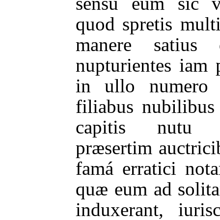
sensu eum sic v
quod spretis multi
manere satius d
nupturientes iam
in ullo numero 
filiabus nubilib
capitis nutu p
præsertim auctrici
famá erratici not
quæ eum ad solit
induxerant, iuri