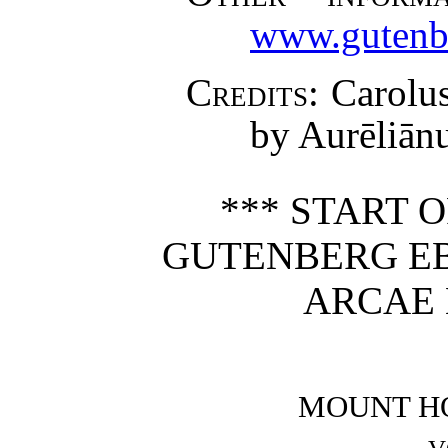
www.gutenb
Credits
: Carolu
by Aurēliān
*** START 
GUTENBERG E
ARCAE 
MOUNT HO