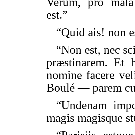
Verum, pro mala
est.”
“Quid ais! non 
“Non est, nec sci
præstinarem. Et 
nomine facere vel
Boulé — parem cu
“Undenam impo
magis magisque st