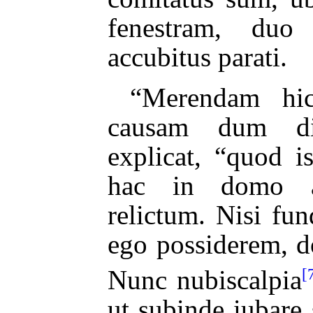
fenestram, du
accubitus parati.
“Merendam hic
causam dum di
explicat, “quod i
hac in domo 
relictum. Nisi f
ego possiderem, d
[
Nunc nubiscalpia
ut subinde iubare s