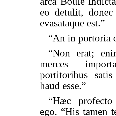
arca Boulé indicta
eo detulit, donec
evasataque est.”
“An in portoria e
“Non erat; eni
merces import
portitoribus sat
haud esse.”
“Hæc profecto 
ego. “His tamen 