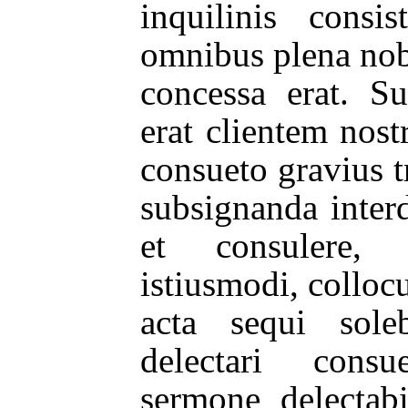
inquilinis cons
omnibus plena nob
concessa erat. S
erat clientem nos
consueto gravius t
subsignanda inte
et consulere, 
istiusmodi, colloc
acta sequi sol
delectari cons
sermone delectabi