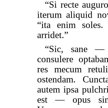
“Si recte augur
iterum aliquid nov
“ita enim soles.
arridet.”
“Sic, sane —
consulere optaba
res mecum retuli
ostendam. Cunct
autem ipsa pulchr
est — opus singu