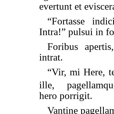
evertunt et eviscer
“Fortasse indic
Intra!” pulsui in f
Foribus apertis
intrat.
“Vir, mi Here, t
ille, pagellamq
hero porrigit.
Vantine pagellam