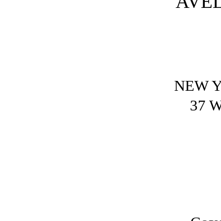
AVE
NEW Y
37 W