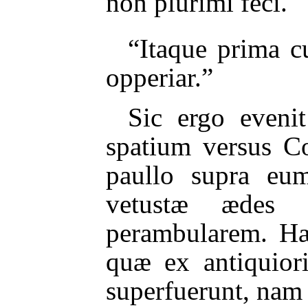
non plurimi feci.
“Itaque prima 
opperiar.”
Sic ergo eveni
spatium versus C
paullo supra eu
vetustæ ædes V
perambularem. Hæ
quæ ex antiquior
superfuerunt, nam