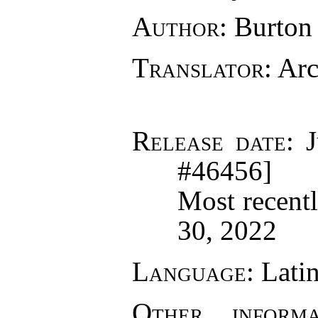
Author
: Burton
Translator
: Ar
Release date
: 
#46456]
Most recent
30, 2022
Language
: Lati
Other inform