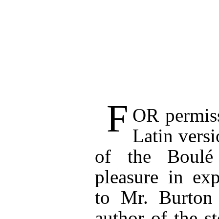
F
OR
permiss
Latin vers
of the Boulé
pleasure in ex
to Mr. Burton 
author of the s