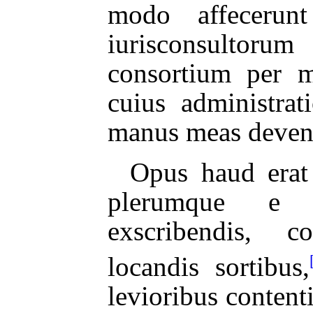
modo affeceru
iurisconsulto
consortium per m
cuius administrat
manus meas deveni
Opus haud erat
plerumque e p
exscribendis, c
locandis sortibus,
levioribus content