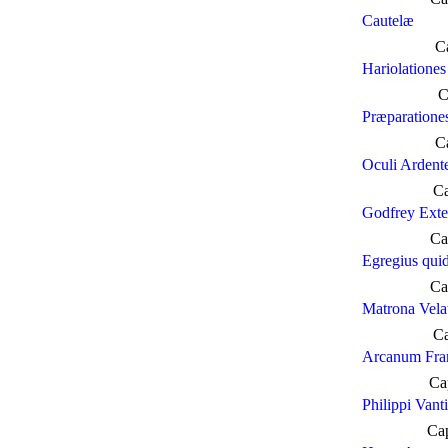
Cautelæ
C
Hariolatione
C
Præparatione
C
Oculi Ardent
Ca
Godfrey Exter
Ca
Egregius qui
Ca
Matrona Vela
Ca
Arcanum Fran
Ca
Philippi Vant
Ca