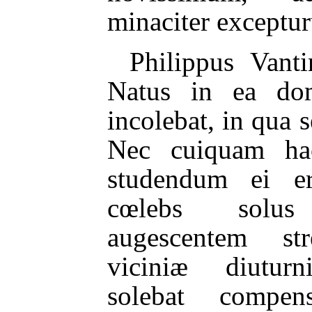
minaciter exceptu
Philippus Vant
Natus in ea d
incolebat, in qua 
Nec cuiquam hac
studendum ei er
cœlebs solus
augescentem str
viciniæ diuturni
solebat compe