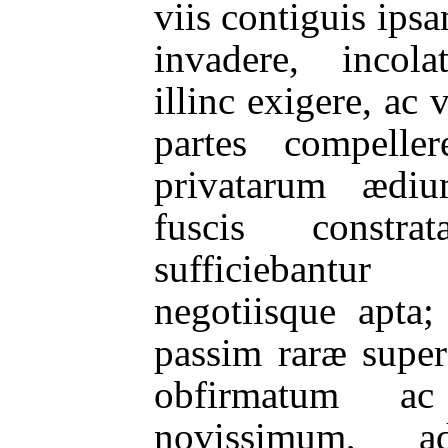
viis contiguis ip
invadere, incola
illinc exigere, ac 
partes compelle
privatarum ædiu
fuscis constr
sufficiebantur
negotiisque apta;
passim raræ super
obfirmatum a
novissimum, a