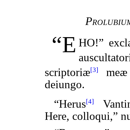
Prolubium
“E
HO!”
excl
auscultato
[3]
scriptoriæ
meæ n
deiungo.
[4]
“Herus
Vantin
Here, colloqui,” nu