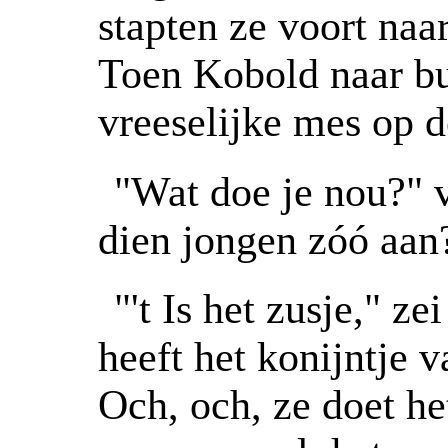
stapten ze voort naa
Toen Kobold naar bui
vreeselijke mes op 
"Wat doe je nou?" 
dien jongen zóó aan
"'t Is het zusje," z
heeft het konijntje 
Och, och, ze doet het