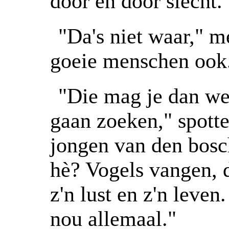
door en door slecht.
"Da's niet waar," m
goeie menschen ook
"Die mag je dan we
gaan zoeken," spott
jongen van den bosc
hè? Vogels vangen, d
z'n lust en z'n leve
nou allemaal."