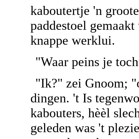
kaboutertje 'n groote
paddestoel gemaakt 
knappe werklui.
"Waar peins je toc
"Ik?" zei Gnoom; "o
dingen. 't Is tegenwo
kabouters, hèèl slech
geleden was 't plezi