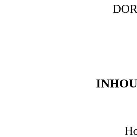
DOR
INHO
Ho