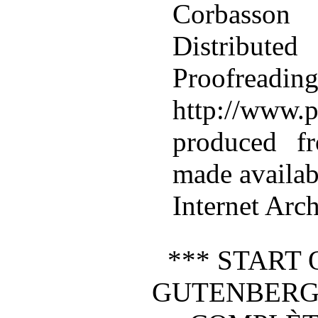
Corbasso
Distributed
Proofr
http://www.p
produced f
made availab
Internet Arc
*** START 
GUTENBERG