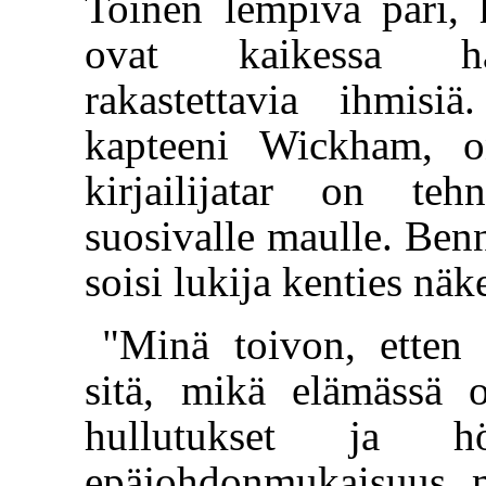
Toinen lempivä pari, 
ovat kaikessa har
rakastettavia ihmisi
kapteeni Wickham, o
kirjailijatar on te
suosivalle maulle. Ben
soisi lukija kenties näk
"Minä toivon, etten 
sitä, mikä elämässä 
hullutukset ja hö
epäjohdonmukaisuus