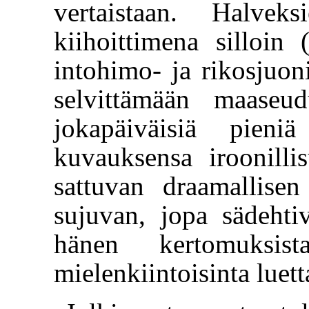
vertaistaan. Halvek
kiihoittimena silloin (
intohimo- ja rikosjuoni
selvittämään maaseu
jokapäiväisiä pieni
kuvauksensa iroonilli
sattuvan draamallise
sujuvan, jopa sädehti
hänen kertomuksis
mielenkiintoisinta luett