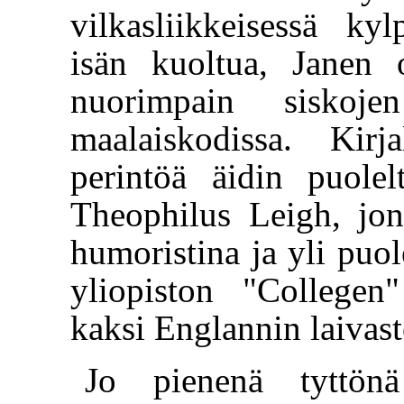
vilkasliikkeisessä ky
isän kuoltua, Janen o
nuorimpain siskoje
maalaiskodissa. Kirj
perintöä äidin puolel
Theophilus Leigh, jon
humoristina ja yli puo
yliopiston "Collegen"
kaksi Englannin laivast
Jo pienenä tyttön