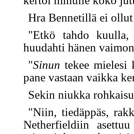
kertoi minulle koko jut
Hra Bennetillä ei ollu
"Etkö tahdo kuulla,
huudahti hänen vaimon
"
Sinun
tekee mielesi 
pane vastaan vaikka ker
Sekin niukka rohkaisu
"Niin, tiedäppäs, rak
Netherfieldiin asettu