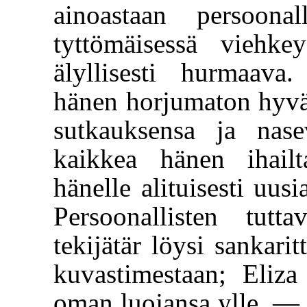
ainoastaan persoonal
tyttömäisessä viehk
älyllisesti hurmaav
hänen horjumaton hyvät
sutkauksensa ja nas
kaikkea hänen ihailta
hänelle alituisesti uusi
Persoonallisten tutta
tekijätär löysi sankar
kuvastimestaan; Eliz
oman luojansa ylle. — 