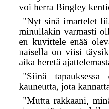
voi herra Bingley kenti
"Nyt sinä imartelet l
minullakin varmasti oll
en kuvittele enää ole
naisella on viisi täysi
aika heretä ajattelemas
"Siinä tapauksessa 
kauneutta, jota kannattai
"Mutta rakkaani, minä