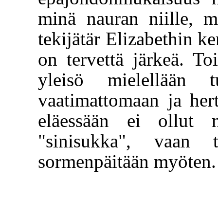
minä nauran niille, m
tekijätär Elizabethin k
on tervettä järkeä. T
yleisö mielellään t
vaatimattomaan ja hertt
eläessään ei ollut 
"sinisukka", vaan t
sormenpäitään myöten.