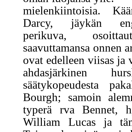
mielenkiintoisia. Kä
Darcy, jäykän engl
perikuva, osoitt
saavuttamansa onnen ar
ovat edelleen viisas ja
ahdasjärkinen hur
säätykopeudesta pak
Bourgh; samoin alemm
typerä rva Bennet, 
William Lucas ja täm