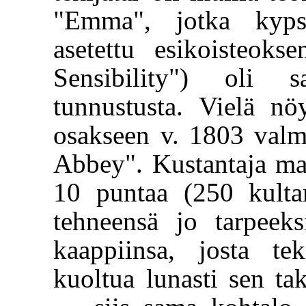
"Emma", jotka kypsy
asetettu esikoisteok
Sensibility") oli s
tunnustusta. Vielä n
osakseen v. 1803 valm
Abbey". Kustantaja ma
10 puntaa (250 kultam
tehneensä jo tarpeeksi
kaappiinsa, josta te
kuoltua lunasti sen tak