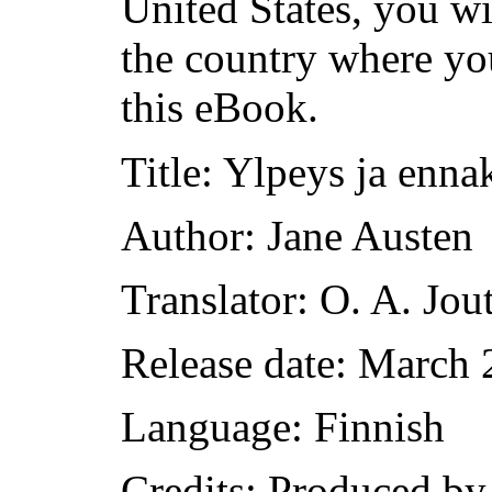
United States, you wi
the country where yo
this eBook.
Title
: Ylpeys ja enna
Author
: Jane Austen
Translator
: O. A. Jou
Release date
: March 
Language
: Finnish
Credits
: Produced by