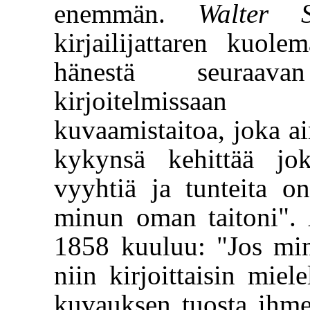
enemmän.
Walter S
kirjailijattaren kuole
hänestä seuraav
kirjoitelmissaa
kuvaamistaitoa, joka a
kykynsä kehittää jo
vyyhtiä ja tunteita o
minun oman taitoni".
1858 kuuluu: "Jos minu
niin kirjoittaisin miel
kuvauksen tuosta ihmee