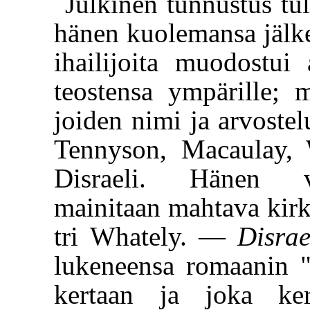
Julkinen tunnustus tul
hänen kuolemansa jälkee
ihailijoita muodostui
teostensa ympärille; 
joiden nimi ja arvoste
Tennyson, Macaulay, 
Disraeli. Hänen va
mainitaan mahtava kirk
tri Whately. —
Disrae
lukeneensa romaanin 
kertaan ja joka ker