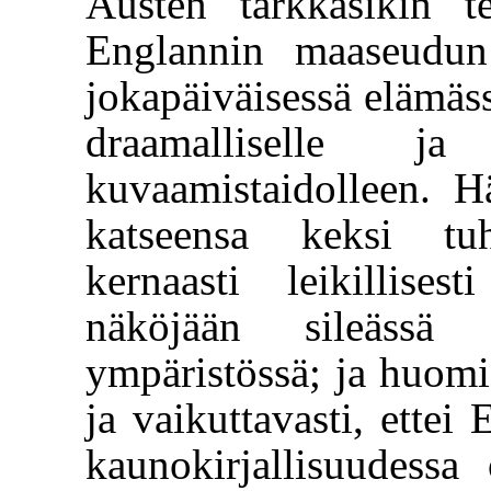
Austen tarkkasikin t
Englannin maaseudun 
jokapäiväisessä elämäss
draamalliselle ja
kuvaamistaidolleen. H
katseensa keksi tuh
kernaasti leikillisest
näköjään sileässä 
ympäristössä; ja huomio
ja vaikuttavasti, ett
kaunokirjallisuudessa 