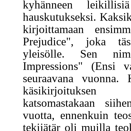
kyhänneen leikillisi
hauskutukseksi. Kaksik
kirjoittamaan ensim
Prejudice", joka täs
yleisölle. Sen ni
Impressions" (Ensi v
seuraavana vuonna. Ku
käsikirjoituksen 
katsomastakaan siih
vuotta, ennenkuin teos 
tekijätär oli muilla te