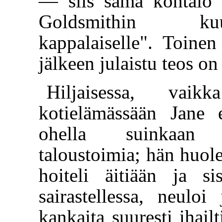
— siis sama kohtalo 
Goldsmithin kuu
kappalaiselle". Toinen
jälkeen julaistu teos on
Hiljaisessa, vaik
kotielämässään Jane ei
ohella suinkaan l
taloustoimia; hän huole
hoiteli äitiään ja s
sairastellessa, neulo
kankaita suuresti ihailt