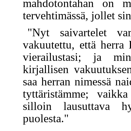
mahdotontahan on me
tervehtimässä, jollet si
"Nyt saivartelet va
vakuutettu, että herra 
vierailustasi; ja m
kirjallisen vakuutukse
saa herran nimessä na
tyttäristämme; vaikk
silloin lausuttava 
puolesta."