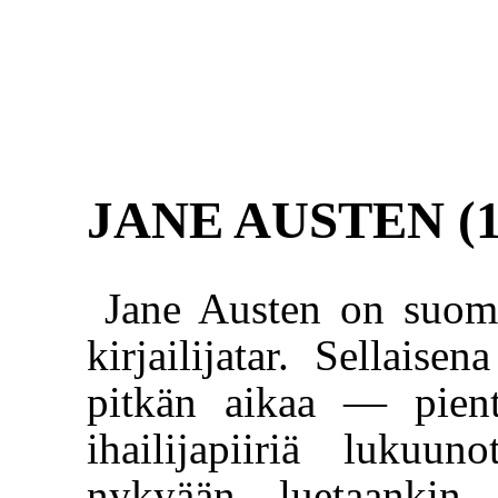
JANE AUSTEN (1
Jane Austen on suomal
kirjailijatar. Sellais
pitkän aikaa — pien
ihailijapiiriä luku
nykyään luetaankin 