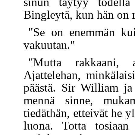
sinun täytyy todell
Bingleytä, kun hän on
"Se on enemmän kuin
vakuutan."
"Mutta rakkaani, aj
Ajattelehan, minkälaisi
päästä. Sir William j
mennä sinne, mukama
tiedäthän, etteivät he 
luona. Totta tosiaan