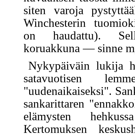
siten varoja pystyttä
Winchesterin tuomioki
on haudattu). Se
koruakkuna — sinne m
Nykypäiväin lukija 
satavuotisen lemme
"uudenaikaiseksi". San
sankarittaren "ennakko
elämysten hehkuss
Kertomuksen keskush