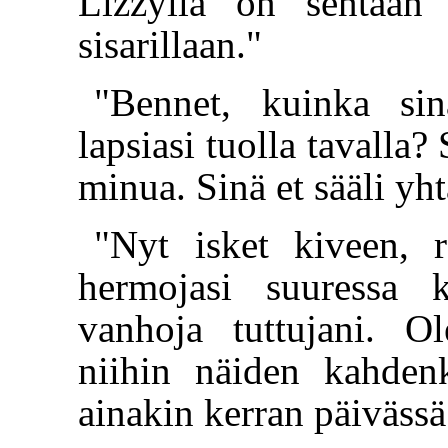
Lizzyllä on sentään
sisarillaan."
"Bennet, kuinka s
lapsiasi tuolla tavalla?
minua. Sinä et sääli y
"Nyt isket kiveen, 
hermojasi suuressa 
vanhoja tuttujani. O
niihin näiden kahde
ainakin kerran päivässä