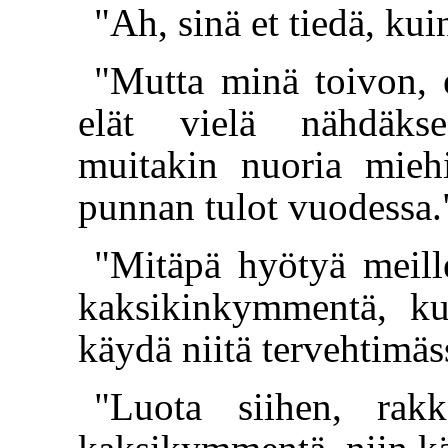
"Ah, sinä et tiedä, kui
"Mutta minä toivon, e
elät vielä nähdäks
muitakin nuoria miehi
punnan tulot vuodessa.
"Mitäpä hyötyä meille 
kaksikinkymmentä, ku
käydä niitä tervehtimäs
"Luota siihen, rakk