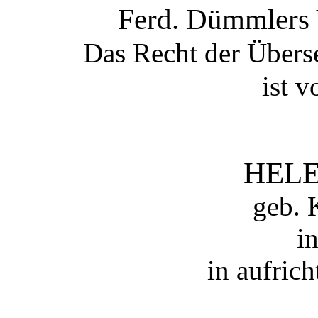
Ferd. Dümmlers 
Das Recht der Übers
ist v
HEL
geb.
i
in aufric