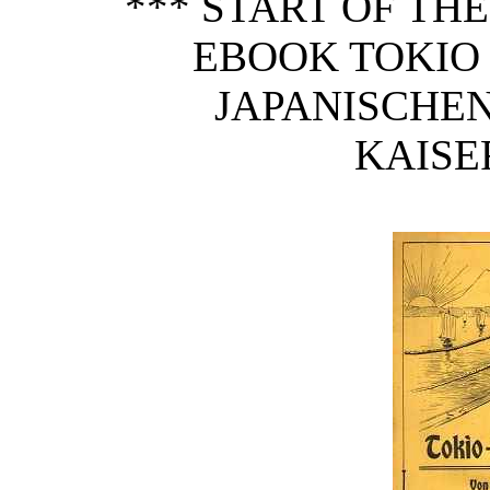
*** START OF TH
EBOOK TOKIO 
JAPANISCHE
KAISE