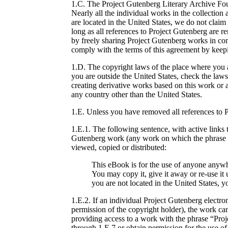
1.C. The Project Gutenberg Literary Archive Fou
Nearly all the individual works in the collection
are located in the United States, we do not claim
long as all references to Project Gutenberg are 
by freely sharing Project Gutenberg works in co
comply with the terms of this agreement by keepi
1.D. The copyright laws of the place where you a
you are outside the United States, check the laws
creating derivative works based on this work or
any country other than the United States.
1.E. Unless you have removed all references to 
1.E.1. The following sentence, with active links
Gutenberg work (any work on which the phrase “P
viewed, copied or distributed:
This eBook is for the use of anyone anywhe
You may copy it, give it away or re-use it
you are not located in the United States, 
1.E.2. If an individual Project Gutenberg electron
permission of the copyright holder), the work can
providing access to a work with the phrase “Pro
through 1.E.7 or obtain permission for the use of