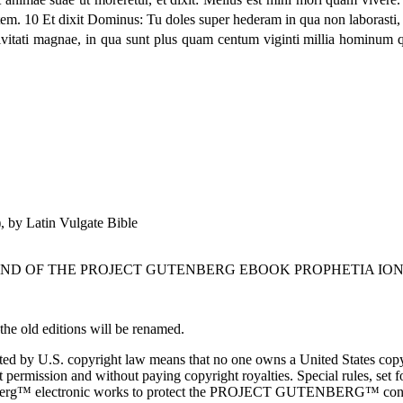
m. 10 Et dixit Dominus: Tu doles super hederam in qua non laborasti, ne
vitati magnae, in qua sunt plus quam centum viginti millia hominum qu
, by Latin Vulgate Bible
END OF THE PROJECT GUTENBERG EBOOK PROPHETIA ION
he old editions will be renamed.
cted by U.S. copyright law means that no one owns a United States copy
t permission and without paying copyright royalties. Special rules, set f
enberg™ electronic works to protect the PROJECT GUTENBERG™ concept