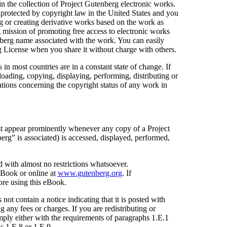
the collection of Project Gutenberg electronic works.
unprotected by copyright law in the United States and you
ng or creating derivative works based on the work as
 mission of promoting free access to electronic works
nberg name associated with the work. You can easily
g License when you share it without charge with others.
n most countries are in a constant state of change. If
loading, copying, displaying, performing, distributing or
ions concerning the copyright status of any work in
ust appear prominently whenever any copy of a Project
g” is associated) is accessed, displayed, performed,
d with almost no restrictions whatsoever.
eBook or online at
www.gutenberg.org
. If
ore using this eBook.
ot contain a notice indicating that it is posted with
 any fees or charges. If you are redistributing or
ply either with the requirements of paragraphs 1.E.1
s 1.E.8 or 1.E.9.