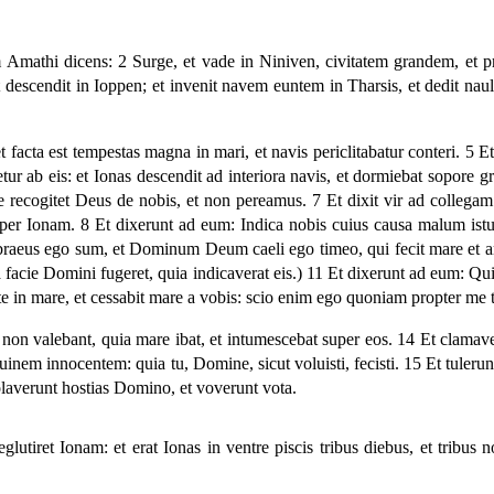
Amathi dicens: 2 Surge, et vade in Niniven, civitatem grandem, et pr
et descendit in Ioppen; et invenit navem euntem in Tharsis, et dedit nau
cta est tempestas magna in mari, et navis periclitabatur conteri. 5 Et
etur ab eis: et Ionas descendit ad interiora navis, et dormiebat sopore gr
 recogitet Deus de nobis, et non pereamus. 7 Et dixit vir ad collegam
super Ionam. 8 Et dixerunt ad eum: Indica nobis cuius causa malum ist
ebraeus ego sum, et Dominum Deum caeli ego timeo, qui fecit mare et ar
acie Domini fugeret, quia indicaverat eis.) 11 Et dixerunt ad eum: Quid
tite in mare, et cessabit mare a vobis: scio enim ego quoniam propter me
 et non valebant, quia mare ibat, et intumescebat super eos. 14 Et cl
uinem innocentem: quia tu, Domine, sicut voluisti, fecisti. 15 Et tulerunt
averunt hostias Domino, et voverunt vota.
lutiret Ionam: et erat Ionas in ventre piscis tribus diebus, et trib