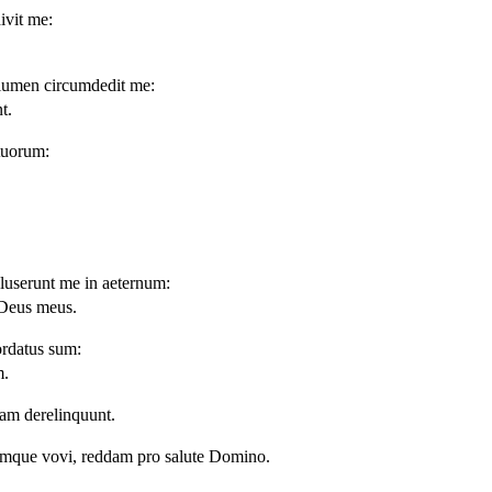
ivit me:
 flumen circumdedit me:
t.
tuorum:
luserunt me in aeternum:
Deus meus.
rdatus sum:
m.
uam derelinquunt.
umque vovi, reddam pro salute Domino.