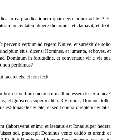
dica in ea praedicationem quam ego loquor ad te. 3 Et
ire in civitatem itinere diei unius: et clamavit, et dixit:
Et pervenit verbum ad regem Ninive: et surrexit de solio
 principium eius, dicens: Homines, et iumenta, et boves, et
ad Dominum in fortitudine, et convertatur vir a via sua
 et non peribimus?
faceret eis, et non fecit.
d non hoc est verbum meum cum adhuc essem in terra mea?
is, et ignoscens super malitia. 3 Et nunc, Domine, tolle,
st Ionas de civitate, et sedit contra orientem civitatis:
 (laboraverat enim): et laetatus est Ionas super hedera
uisset sol, praecepit Dominus vento calido et urenti: et
e. 9 Et dixit Dominus ad Ionam: Putasne bene irasceris tu