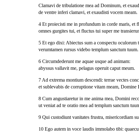
Clamavi de tribulatione mea ad Dominum, et exaud
de ventre inferi clamavi, et exaudisti vocem meam.
4 Et proiecisti me in profundum in corde maris, et
omnes gurgites tui, et fluctus tui super me transierun
5 Et ego dixi: Abiectus sum a conspectu oculorum 
verumtamen rursus videbo templum sanctum tuum.
6 Circumdederunt me aquae usque ad animam:
abyssus vallavit me, pelagus operuit caput meum.
7 Ad extrema montium descendi: terrae vectes conc
et sublevabis de corruptione vitam meam, Domine 
8 Cum angustiaretur in me anima mea, Domini reco
ut veniat ad te oratio mea ad templum sanctum tuu
9 Qui custodiunt vanitates frustra, misericordiam s
10 Ego autem in voce laudis immolabo tibi: quaec