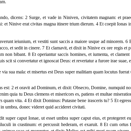
dam.
do, dicens: 2 Surge, et vade in Niniven, civitatem magnam: et prae
 et Ninive erat civitas magna itinere trium dierum. 4 Et coepit Ionas intro
caverunt ieiunium, et vestiti sunt saccis a maiore usque ad minorem. 6 
cco, et sedit in cinere. 7 Et clamavit, et dixit in Ninive ex ore regis et
 non bibant. 8 Et operiantur saccis homines, et iumenta, et clament 
s scit si convertatur et ignoscat Deus: et revertatur a furore irae suae,
via sua mala: et misertus est Deus super malitiam quam locutus fuerat ut 
iratus est: 2 et oravit ad Dominum, et dixit: Obsecro, Domine, numqui
nim quia tu Deus clemens et misericors es, patiens et multae miseration
am vita. 4 Et dixit Dominus: Putasne bene irasceris tu? 5 Et egressus e
 in umbra, donec videret quid accideret civitati.
 super caput Ionae, ut esset umbra super caput eius, et protegeret eum
culi in crastinum: et percussit hederam, et exaruit. 8 Et cum ortus f
vit animae suae ut moreretur, et dixit: Melius est mihi mori quam viver