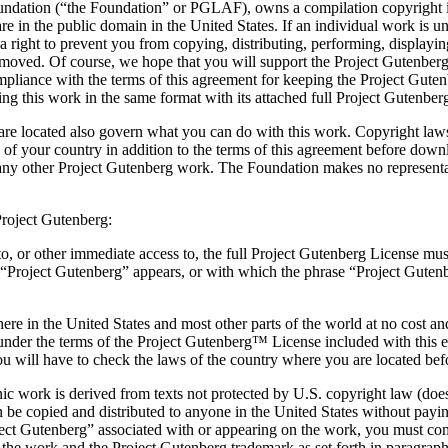
ndation (“the Foundation” or PGLAF), owns a compilation copyright in 
 are in the public domain in the United States. If an individual work is 
 a right to prevent you from copying, distributing, performing, displayi
removed. Of course, we hope that you will support the Project Gutenberg
mpliance with the terms of this agreement for keeping the Project Gute
ng this work in the same format with its attached full Project Gutenber
re located also govern what you can do with this work. Copyright laws i
 of your country in addition to the terms of this agreement before down
 any other Project Gutenberg work. The Foundation makes no representat
Project Gutenberg:
 to, or other immediate access to, the full Project Gutenberg License m
roject Gutenberg” appears, or with which the phrase “Project Gutenber
re in the United States and most other parts of the world at no cost an
 under the terms of the Project Gutenberg™ License included with this 
you will have to check the laws of the country where you are located bef
ic work is derived from texts not protected by U.S. copyright law (does n
 be copied and distributed to anyone in the United States without paying
ject Gutenberg” associated with or appearing on the work, you must com
 the work and the Project Gutenberg trademark as set forth in paragraph