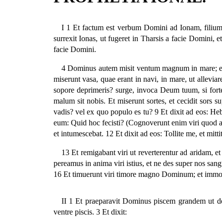
I 1 Et factum est verbum Domini ad Ionam, filium 
surrexit Ionas, ut fugeret in Tharsis a facie Domini, 
facie Domini.
4 Dominus autem misit ventum magnum in mare; et fa
miserunt vasa, quae erant in navi, in mare, ut alleviar
sopore deprimeris? surge, invoca Deum tuum, si forte
malum sit nobis. Et miserunt sortes, et cecidit sors 
vadis? vel ex quo populo es tu? 9 Et dixit ad eos: H
eum: Quid hoc fecisti? (Cognoverunt enim viri quod a f
et intumescebat. 12 Et dixit ad eos: Tollite me, et mit
13 Et remigabant viri ut reverterentur ad aridam,
pereamus in anima viri istius, et ne des super nos sang
16 Et timuerunt viri timore magno Dominum; et immol
II 1 Et praeparavit Dominus piscem grandem ut deg
ventre piscis. 3 Et dixit: