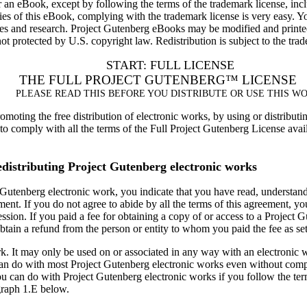
 an eBook, except by following the terms of the trademark license, incl
ies of this eBook, complying with the trademark license is very easy. 
ances and research. Project Gutenberg eBooks may be modified and pri
otected by U.S. copyright law. Redistribution is subject to the tradem
START: FULL LICENSE
THE FULL PROJECT GUTENBERG™ LICENSE
PLEASE READ THIS BEFORE YOU DISTRIBUTE OR USE THIS W
moting the free distribution of electronic works, by using or distribut
o comply with all the terms of the Full Project Gutenberg License availab
distributing Project Gutenberg electronic works
 Gutenberg electronic work, you indicate that you have read, understand, 
ment. If you do not agree to abide by all the terms of this agreement, yo
ssion. If you paid a fee for obtaining a copy of or access to a Project 
tain a refund from the person or entity to whom you paid the fee as set
rk. It may only be used on or associated in any way with an electronic
can do with most Project Gutenberg electronic works even without compl
ou can do with Project Gutenberg electronic works if you follow the ter
graph 1.E below.