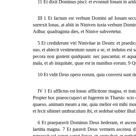
11 Et dixit Dominus pisci: et evomuit Ionam in ari
III 1 Et factum est verbum Domini ad Ionam secun
surrexit Ionas, at abiit in Niniven iuxta verbum Domini:
Adhuc quadraginta dies, et Ninive subvertetur.
5 Et crediderunt viri Ninivitae in Deum: et praedi
suo, et abiecit vestimentum suum a se, et indutus est sa
pecora non gustent quidquam: nec pascantur, et aquam
mala, et ab iniquitate, quae est in manibus eorum. 9 Qui
10 Et vidit Deus opera eorum, quia conversi sunt de 
IV 1 Et afflictus est Ionas afflictione magna, et 
Propter hoc praeoccupavi ut fugerem in Tharsis: scio e
quaeso, animam meam a me, quia melior est mihi mors qu
et fecit sibimet umbraculum ibi, et sedebat subter illud
6 Et praeparavit Dominus Deus hederam, et ascendit
laetitia magna. 7 Et paravit Deus vermem ascensu dilu
percussit sol super caput Ionae, et aestuabat: et peti