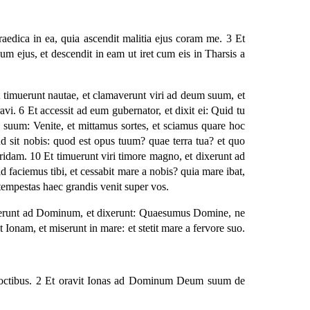
aedica in ea, quia ascendit malitia ejus coram me. 3 Et
lum ejus, et descendit in eam ut iret cum eis in Tharsis a
 timuerunt nautae, et clamaverunt viri ad deum suum, et
avi. 6 Et accessit ad eum gubernator, et dixit ei: Quid tu
 suum: Venite, et mittamus sortes, et sciamus quare hoc
ud sit nobis: quod est opus tuum? quae terra tua? et quo
idam. 10 Et timuerunt viri timore magno, et dixerunt ad
 faciemus tibi, et cessabit mare a nobis? quia mare ibat,
 tempestas haec grandis venit super vos.
amaverunt ad Dominum, et dixerunt: Quaesumus Domine, ne
 Ionam, et miserunt in mare: et stetit mare a fervore suo.
us noctibus. 2 Et oravit Ionas ad Dominum Deum suum de