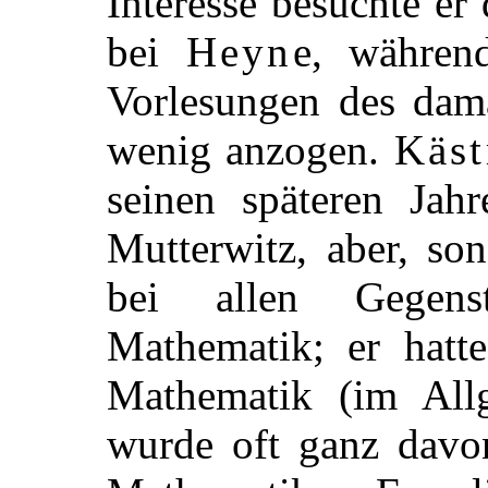
Interesse besuchte er
bei
Heyne
, währen
Vorlesungen des dam
wenig anzogen.
Käst
seinen späteren Jah
Mutterwitz, aber, so
bei allen Gegen
Mathematik; er hatt
Mathematik (im Allg
wurde oft ganz davo