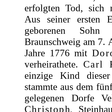
erfolgten Tod, sich 
Aus seiner ersten 
geborenen Soh
Braunschweig am 7. A
Jahre 1776 mit
Dor
verheirathete.
Carl 
einzige Kind dies
stammte aus dem fün
gelegenen
Dorfe Ve
Christoph
, Steinha