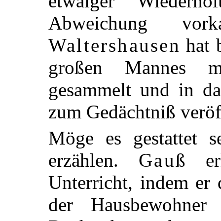
etwaiger Wiederho
Abweichung vo
Waltershausen
hat 
großen Mannes ma
gesammelt und in d
zum Gedächtniß veröff
Möge es gestattet s
erzählen.
Gauß
erl
Unterricht, indem er
der Hausbewohner