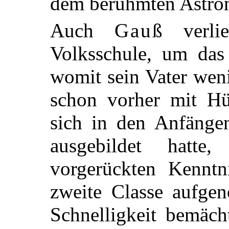
dem berühmten Astr
Auch
Gauß
verli
Volksschule, um da
womit sein Vater wen
schon vorher mit Hül
sich in den Anfängen
ausgebildet hatt
vorgerückten Kenntni
zweite Classe aufge
Schnelligkeit bemächt