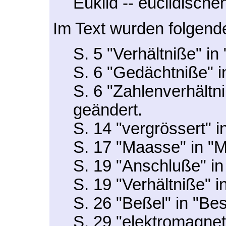
Euklid -- euclidische
Im Text wurden folgen
S. 5 "Verhältniße" in
S. 6 "Gedächtniße" i
S. 6 "Zahlenverhältn
geändert.
S. 14 "vergrössert" i
S. 17 "Maasse" in "
S. 19 "Anschluße" in
S. 19 "Verhältniße" i
S. 26 "Beßel" in "Be
S. 29 "elektromagnet