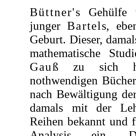
Büttner's
Gehülfe w
junger
Bartels
, ebe
Geburt. Dieser, damals
mathematische Stud
Gauß
zu sich her
nothwendigen Bücher
nach Bewältigung der
damals mit der Le
Reihen bekannt und f
Analysis ein. Di