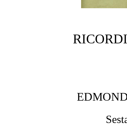
RICORDI
EDMONDO
Sest