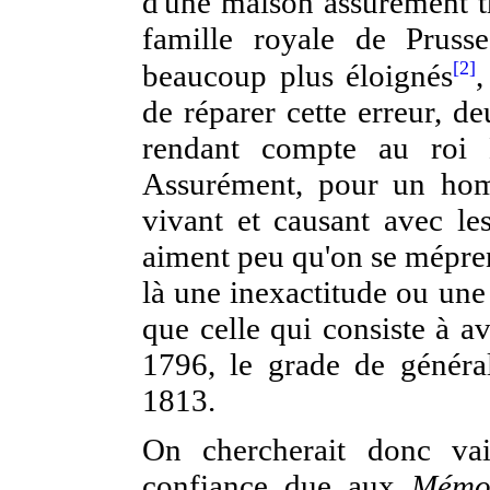
d'une maison assurément trè
famille royale de Pruss
[2]
beaucoup plus éloignés
,
de réparer cette erreur, de
rendant compte au roi
Assurément, pour un ho
vivant et causant avec le
aiment peu qu'on se méprenn
là une inexactitude ou un
que celle qui consiste à a
1796, le grade de général
1813.
On chercherait donc vai
confiance due aux
Mémo