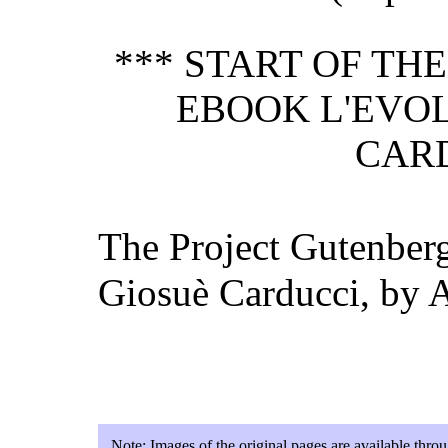
*** START OF TH
EBOOK L'EVOL
CARD
The Project Gutenber
Giosuè Carducci, by A
Note:
Images of the original pages are available thro