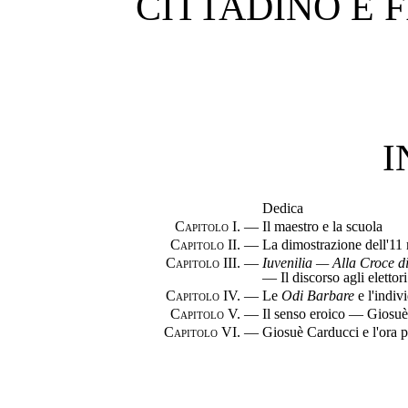
CITTADINO E 
I
Dedica
Capitolo
I. —
Il maestro e la scuola
Capitolo
II. —
La dimostrazione dell'11
Capitolo
III. —
Iuvenilia — Alla Croce d
— Il discorso agli elettor
Capitolo
IV. —
Le
Odi Barbare
e l'indiv
Capitolo
V. —
Il senso eroico — Giosuè 
Capitolo
VI. —
Giosuè Carducci e l'ora p