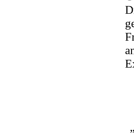
D
g
F
a
E