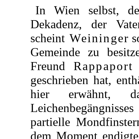
In Wien selbst, d
Dekadenz, der Vater
scheint
Weininger
so
Gemeinde zu besitze
Freund
Rappaport
z
geschrieben hat, enth
hier erwähnt, d
Leichenbegängnisses 
partielle Mondfinster
dem Moment endigte, 