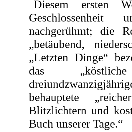
Diesem ersten We
Geschlossenheit 
nachgerühmt; die Re
„betäubend, nieders
„Letzten Dinge“ bez
das „köstlic
dreiundzwanzigj
behauptete „reic
Blitzlichtern und ko
Buch unserer Tage.“