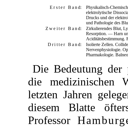
Erster Band
:
Physikalisch-Chemisch
elektrolytische Dissoc
Drucks und der elektrol
und Pathologie des Blu
Zweiter Band
:
Zirkulierendes Blut,
Resorption. — Harn un
Aciditätsbestimmung. R
Dritter Band
:
Isolierte Zellen. Coll
Nervenphysiologie. O
Pharmakologie. Balneol
Die Bedeutung der 
die medizinischen W
letzten Jahren geleg
diesem Blatte öfte
Professor
Hamburg