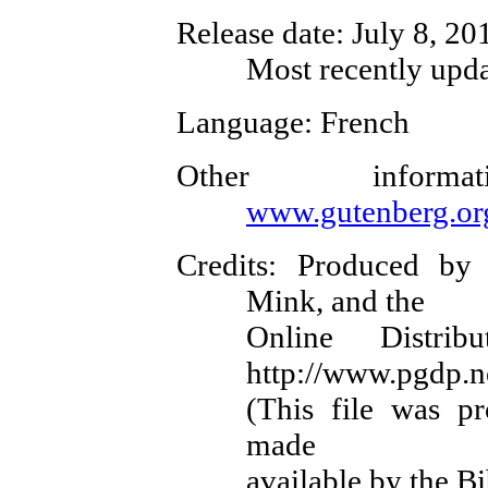
Release date
: July 8, 2
Most recently upd
Language
: French
Other inform
www.gutenberg.or
Credits
: Produced by 
Mink, and the
Online Distri
http://www.pgdp.n
(This file was p
made
available by the B