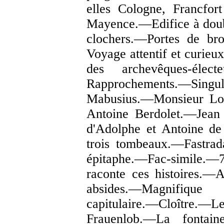
elles Cologne, Francfo
Mayence.—Edifice à dou
clochers.—Portes de bron
Voyage attentif et curieux
des archevêques-élect
Rapprochements.—Singu
Mabusius.—Monsieur Lou
Antoine Berdolet.—Jean
d'Adolphe et Antoine de
trois tombeaux.—Fastr
épitaphe.—Fac-simile.
raconte ces histoires.—
absides.—Magnifiqu
capitulaire.—Cloître.
Frauenlob.—La fonta