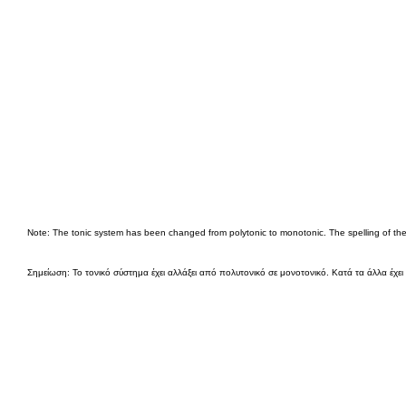
Note: The tonic system has been changed from polytonic to monotonic. The spelling of t
Σημείωση: Το τονικό σύστημα έχει αλλάξει από πολυτονικό σε μονοτονικό. Κατά τα άλλα έχει