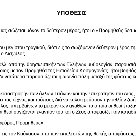
ΥΠΟΘΕΣΙΣ
μας σώζεται μόνον το δεύτερον μέρος, ήτοι ο «Προμηθεύς δεσ
 του μεγίστου τραγικού, διότι εις το σωζόμενον δεύτερον μέρος τ
 ο Αισχύλος.
 αλλ' από την θρησκευτικήν των Ελλήνων μυθολογίαν, παρουσι
ος με τον Προμηθέα της Ησιοδείου Κοσμογονίας, ήτοι βοηθός 
ότι δυνατώτερα παρουσιάζεται η αιωνία πάλη μεταξύ της φύσεως 
 καταστροφήν των άλλων Τιτάνων και την επικράτησιν του Διός, 
 τας τέχνας και τρόπους διά να καλυτερεύσουν την αθλίαν ζωήν
έλος, υπερβαίνων το μέτρον των αγαθών, τα οποία οι θεοί έταξα
 θεοί οργίζονται εναντίον του και ο Ζευς αποφασίζει την καταδί
υρφόρος Προμηθεύς».
 εις τον Καύκασον υπό των εκτελεστών της θεϊκής αποφάσεως, 