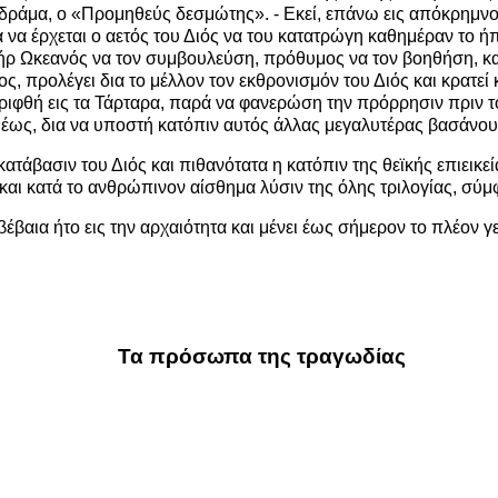
ον δράμα, ο «Προμηθεύς δεσμώτης». - Εκεί, επάνω εις απόκρημν
 να έρχεται ο αετός του Διός να του κατατρώγη καθημέραν το ήπ
ήρ Ωκεανός να τον συμβουλεύση, πρόθυμος να τον βοηθήση, και
 προλέγει δια το μέλλον τον εκθρονισμόν του Διός και κρατεί 
 ριφθή εις τα Τάρταρα, παρά να φανερώση την πρόρρησιν πριν τ
ως, δια να υποστή κατόπιν αυτός άλλας μεγαλυτέρας βασάνους, 
βασιν του Διός και πιθανότατα η κατόπιν της θεϊκής επιεικεία
 και κατά το ανθρώπινον αίσθημα λύσιν της όλης τριλογίας, σύ
έβαια ήτο εις την αρχαιότητα και μένει έως σήμερον το πλέον γ
Τα πρόσωπα της τραγωδίας