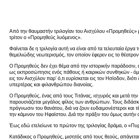
Από την θαυμαστήν τριλογίαν του Αισχύλου «Προμηθεύς» 
τρίτον ο «Προμηθεύς λυόμενος».
Φαίνεται δε η τριλογία αυτή να είναι από τα τελευταία έργα
θεμελιώδης νεωτερισμός, τον οποίον έφερεν εις το θέατρον
Ο Προμηθεύς δεν έχει θέμα από την ιστορικήν παράδοσιν,
ως εκπροσώπησις ενός πάθους ή καιρικών συνθηκών - όμοι
εις τον Αισχύλον παρ' ό,τι ευρίσκεται εις τον Ησίοδον, δι
υπερτέρας και φιλανθρώπου διανοίας.
Ο Προμηθεύς, ένας από τους Τιτάνας, ισχυρός και μετά την
παρουσιάζεται μεγάλος φίλος των ανθρώπων. Τους διδάσκει
πρόγνωσιν του θανάτου, διά να ζουν ευδαιμονέστεροι και τ
την κάμινον του Ηφαίστου. Διά την πράξιν του όμως αυτήν οι
Έως εδώ ετελείωνε το πρώτον της τριλογίας δράμα, ο «Π
Κατάδικος ο Προμηθεύς, μισητός από τους θεούς, απάγεται