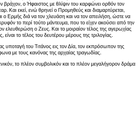
ον βράχον, ο Ήφαιστος με θλίψιν του καρφώνει ορθόν τον
αρ. Και εκεί, ενώ θρηνεί ο Προμηθεύς και διαμαρτύρεται,
 ο Ερμής διά να τον χλευάση και να τον απειλήση, ώστε να
κρυφόν το περί τούτο μάντευμα, που το είχεν ακούσει από την
ον ελευθερώση ο Ζευς. Και το μοιραίον τέλος της αγερωχίας
είναι το τέλος του δευτέρου μέρους της τριλογίας.
ς υποταγή του Τιτάνος εις τον Δία, τον εκπρόσωπον της
μφωνα με τους κανόνας της αρχαίας τραγωδίας.
ενικόν, το πλέον συμβολικόν και το πλέον μεγαλήγορον δράμα