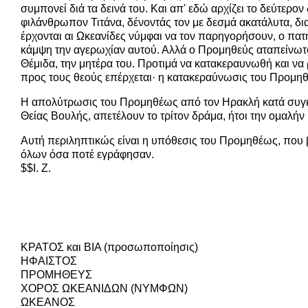
συμπονεί διά τα δεινά του. Και απ' εδώ αρχίζει το δεύτερ
φιλάνθρωπον Τιτάνα, δένοντάς τον με δεσμά ακατάλυτα, δια
έρχονται αι Ωκεανίδες νύμφαι να τον παρηγορήσουν, ο πατ
κάμψη την αγερωχίαν αυτού. Αλλά ο Προμηθεύς αταπείνωτος,
Θέμιδα, την μητέρα του. Προτιμά να κατακεραυνωθή και να
προς τους θεούς επέρχεται· η κατακεραύνωσις του Προμηθέ
Η απολύτρωσις του Προμηθέως από τον Ηρακλή κατά συγκατά
Θείας Βουλής, απετέλουν το τρίτον δράμα, ήτοι την ομαλήν
Αυτή περιληπτικώς είναι η υπόθεσις του Προμηθέως, που β
όλων όσα ποτέ εγράφησαν.
$$I. Ζ.
ΚΡΑΤΟΣ και ΒΙΑ (προσωποποίησις)
ΗΦΑΙΣΤΟΣ
ΠΡΟΜΗΘΕΥΣ
ΧΟΡΟΣ ΩΚΕΑΝΙΔΩΝ (ΝΥΜΦΩΝ)
ΩΚΕΑΝΟΣ