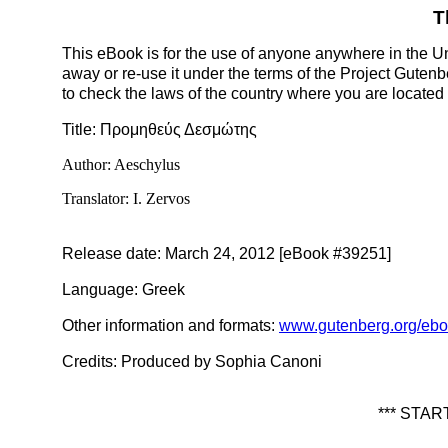
T
This eBook is for the use of anyone anywhere in the Uni
away or re-use it under the terms of the Project Guten
to check the laws of the country where you are located
Title
: Προμηθεύς Δεσμώτης
Author
: Aeschylus
Translator
: I. Zervos
Release date
: March 24, 2012 [eBook #39251]
Language
: Greek
Other information and formats
:
www.gutenberg.org/eb
Credits
: Produced by Sophia Canoni
*** STA