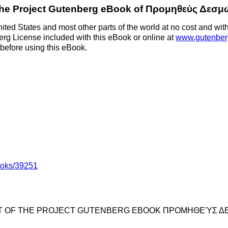
he Project Gutenberg eBook of
Προμηθεύς Δεσμ
ted States and most other parts of the world at no cost and with
berg License included with this eBook or online at
www.gutenber
 before using this eBook.
ooks/39251
RT OF THE PROJECT GUTENBERG EBOOK ΠΡΟΜΗΘΕΎΣ ΔΕ