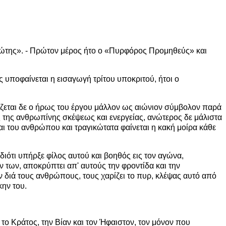
μώτης». - Πρώτον μέρος ήτο ο «Πυρφόρος Προμηθεύς» και
ης υποφαίνεται η εισαγωγή τρίτου υποκριτού, ήτοι ο
άζεται δε ο ήρως του έργου μάλλον ως αιώνιον σύμβολον παρά
της ανθρωπίνης σκέψεως και ενεργείας, ανώτερος δε μάλιστα
και του ανθρώπου και τραγικώτατα φαίνεται η κακή μοίρα κάθε
διότι υπήρξε φίλος αυτού και βοηθός εις τον αγώνα,
 των, αποκρύπτει απ' αυτούς την φροντίδα και την
ν διά τους ανθρώπους, τους χαρίζει το πυρ, κλέψας αυτό από
κην του.
το Κράτος, την Βίαν και τον Ήφαιστον, τον μόνον που