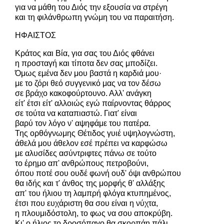
για να μάθη του Διός την εξουσία να στρέγη
και τη φιλάνθρωπη γνώμη του να παραιτήση.
ΗΦΑΙΣΤΟΣ
Κράτος και Βία, για σας του Διός φθάνει
η προσταγή και τίποτα δεν σας μποδίζει.
Όμως εμένα δεν μου βαστά η καρδιά μου·
με το ζόρι θεό συγγενικό μας να τον δέσω
σε βράχο κακοφούρτουνο. Αλλ' ανάγκη
είτ' έτσι είτ' αλλοιώς εγώ παίρνοντας θάρρος
σε τούτα να καταπιαστώ. Γιατ' είναι
βαρύ τον λόγο ν' αψηφάμε του πατέρα.
Της ορθόγνωμης Θέτιδος γυιέ υψηλογνώστη,
άθελά μου άθελον εσέ πρέπει να καρφώσω
με αλυσίδες ασύντριφτες πάνω σε τούτο
το έρημο απ' ανθρώπους πετροβούνι,
όπου ποτέ σου ουδέ φωνή ουδ' όψι ανθρώπου
θα ιδής και τ' άνθος της μορφής θ' αλλάξης
απ' του ήλιου τη λαμπρή φλόγα κτυπημένος,
έτσι που ευχάριστη θα σου είναι η νύχτα,
η πλουμιδόστολη, το φως να σου αποκρύβη.
Κι' ο ήλιος το δροσόπαγο θα σκορπάη πάλι.