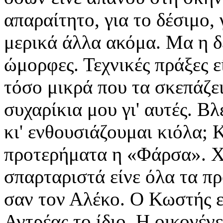
απαραίτητο, για το δέσιμο, 
μερικά άλλα ακόμα. Μα η δε
ώμορφες. Τεχνικές πράξες ε
τόσο μικρά που τα σκεπάζε
συχαρίκια μου γι' αυτές. Β
κι' ενθουσιάζουμαι κιόλα; Κ
προτερήματα η «Φάρσα». Χα
σπαρταριστά είνε όλα τα π
σαν τον Αλέκο. Ο Κωστής εί
Αντρέας το ίδιο. Η οικογένε