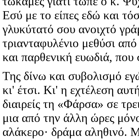
τώκαμες γιατί τώπε ο κ. Ψυ
Εσύ με το είπες εδώ και τό
γλυκύτατό σου ανοιχτό γράμ
τριανταφυλένιο μεθύσι από 
και παρθενική ευωδιά, που 
Της δίνω και συβολισμό εγ
κι' έτσι. Κι' η εχτέλεση αυτ
διαιρείς τη «Φάρσα» σε τρει
μια από την άλλη ώρες μόνο
αλάκερο· δράμα αληθινό. Μι