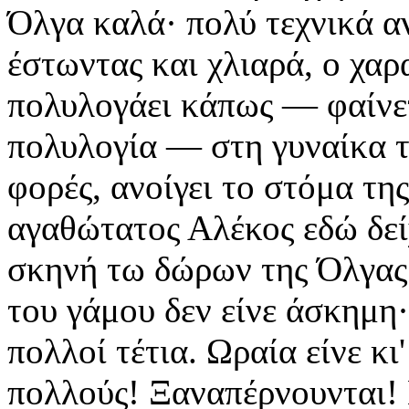
Όλγα καλά· πολύ τεχνικά αν
έστωντας και χλιαρά, ο χαρ
πολυλογάει κάπως — φαίνετα
πολυλογία — στη γυναίκα τ
φορές, ανοίγει το στόμα τη
αγαθώτατος Αλέκος εδώ δείχ
σκηνή τω δώρων της Όλγας.
του γάμου δεν είνε άσκημη·
πολλοί τέτια. Ωραία είνε κι'
πολλούς! Ξαναπέρνουνται! Π