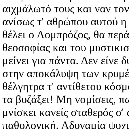
αιχμάλωτό τους και ναν το
ανίσως τ' αθρώπου αυτού η
θέλει ο Λομπρόζος, θα περά
θεοσοφίας και του μυστικι
μείνει για πάντα. Δεν είνε 
στην αποκάλυψη των κρυμέν
θέλγητρα τ' αντίθετου κόσμ
τα βυζάξει! Μη νομίσεις, π
μνίσκει κανείς σταθερός σ'
παθολογική. Αδυναμία ψυχι