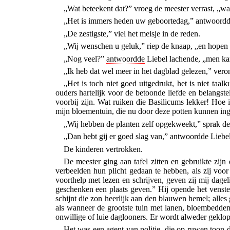
„Wat beteekent dat?” vroeg de meester verrast, „wat
„Het is immers heden uw geboortedag,” antwoordd
„De zestigste,” viel het meisje in de reden.
„Wij wenschen u geluk,” riep de knaap, „en hopen
„Nog veel?”
antwoordde
Liebel lachende, „men kan 
„Ik heb dat wel meer in het dagblad gelezen,” vero
„Het is toch niet goed uitgedrukt, het is niet taa
ouders hartelijk voor de betoonde liefde en belangste
voorbij zijn. Wat ruiken die Basilicums lekker! Hoe 
mijn bloementuin, die nu door deze potten kunnen i
„Wij hebben de planten zelf opgekweekt,” sprak de
„Dan hebt gij er goed slag van,” antwoordde Liebel
De kinderen vertrokken.
De meester ging aan tafel zitten en gebruikte zij
verbeelden hun plicht gedaan te hebben, als zij voo
voorthelp met lezen en schrijven, geven zij mij dagel
geschenken een plaats geven.” Hij opende het venster
schijnt die zon heerlijk aan den blauwen hemel; alles 
als wanneer de grootste tuin met lanen, bloembedden
onwillige of luie daglooners. Er wordt alweder gekl
Het was een agent van politie, die op ruwen toon d