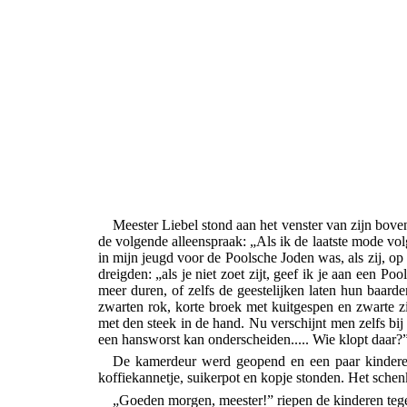
Meester Liebel stond aan het venster van zijn boven
de volgende alleenspraak: „Als ik de laatste mode volg
in mijn jeugd voor de Poolsche Joden was, als zij, o
dreigden: „als je niet zoet zijt, geef ik je aan een 
meer duren, of zelfs de geestelijken laten
hun baarde
zwarten rok, korte broek met kuitgespen en zwarte z
met den steek in de hand. Nu verschijnt men zelfs bij
een hansworst kan onderscheiden..... Wie klopt daar?
De kamerdeur werd geopend en een paar kinderen
koffiekannetje, suikerpot en kopje stonden. Het sche
„Goeden morgen, meester!” riepen de kinderen tege