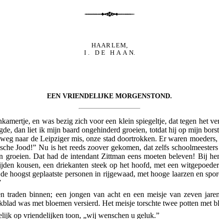
HAARLEM
,
I. DE HAAN
.
EEN VRIENDELIJKE MORGENSTOND.
kamertje, en was bezig zich voor een klein spiegeltje, dat tegen het ven
de, dan liet ik mijn baard ongehinderd groeien, totdat hij op mijn bors
p weg naar de Leipziger mis, onze stad doortrokken. Er waren moeders,
Poolsche Jood!” Nu is het reeds zoover gekomen, dat zelfs schoolmeesters
n groeien. Dat had de intendant Zittman eens moeten beleven! Bij he
ijden kousen, een driekanten steek op het hoofd, met een witgepoeder
 de hoogst geplaatste personen in rijgewaad, met hooge laarzen en spo
”
 traden binnen; een jongen van acht en een meisje van zeven jaren
nkblad was met bloemen versierd. Het meisje torschte twee potten met 
lijk op vriendelijken toon, „wij wenschen u geluk.”