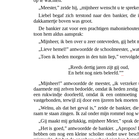
op te wachten.
„Meester,” zeide hij, „mijnheer wenscht u te spreke
Liebel begaf zich terstond naar den bankier,
die 
dakkamertje boven was groot.
De bankier zat voor een prachtigen mahoniehouten 
toon hem aldus aansprak:
„Mijnheer, ik ben over u zeer ontevreden, gij hebt
„Lieve hemel!” antwoordde de schoolmeester,
„
wat
„Toen ik heden morgen in den tuin liep,” vervolgd
„Reeds dertig jaren zijt gij oud,
En hebt nog niets beleefd.”
”
„Mijnheer!” antwoordde de meester, „ik verzeker u
daarmede mij zelven bedoelde, omdat ik heden zestig
een rukwindje doorleefd, omdat ik een ontmoeting m
vastgebonden, terwijl zij door een ijzeren hek moeten
„Welnu, als dat het geval is,” zeide de bankier, d
raam te staan zingen. Ik zal onder mijn rommel nog we
„Gij maakt mij gelukkig, mijnheer Meier,” sprak de
„Het is goed,” antwoordde de bankier. „Apropos! Ik
hebben om nog een kleine scholier
onder uwe besch