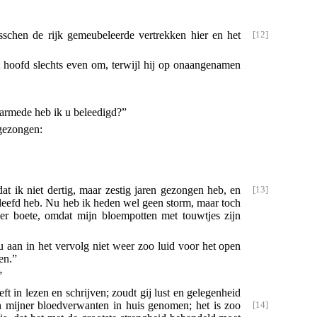
sschen de rijk gemeubeleerde vertrekken hier en het
et hoofd slechts even om, terwijl hij op onaangenamen
aarmede heb ik u beleedigd?”
egezongen:
at ik niet dertig, maar zestig jaren gezongen heb,
en
leefd heb. Nu heb ik heden wel geen storm, maar toch
ler boete, omdat mijn bloempotten met touwtjes zijn
u aan in het vervolg niet weer zoo luid voor het open
en.”
”
 in lezen en schrijven; zoudt gij lust en gelegenheid
 mijner bloedverwanten in huis genomen; het is zoo