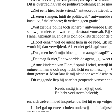
Dit is overtreding van de politieverordening en ze m
„Ziet eens hier, beste vriend,” antwoordde Liebel, 
„IJzeren stangen, luidt de politiewet,” antwoordde d
kost u vijf thaler boete; ik verleen geen gratie.”
„Wat ziet die politie toch scherp,” antwoordde
Lieb
somwijlen niets van wat er op de straat voorvalt. Bij
Hänel geplaatst is, en dat is toch ook iets dat door de
„Hoort eens,” viel de agent hem in de rede, „ik st
wordt hij dan verwijderd. Als er niet geklaagd wordt,
„Dus, men heeft mijn bloempotten aangeklaagd?” vroe
„Dat mag ik niet,” antwoordde de agent, „gij weet 
„Arme kinderen van Flora,” sprak Liebel, terwijl hi
ontneemt men u ook nog lucht, licht en zonneschijn. 
duur geweest. Maar laat ik mij niet door wereldsche zak
Dit zeggende liep hij naar het geopende venster en
Reeds zestig jaren zijt gij oud,
En hebt veel storm beleefd;
en, zich zelven moed insprekende, liet hij er op volge
Liebel gaf op twee scholen onderwijs in de latijnsc