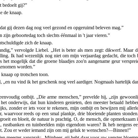
 bedoelt gij?”
e de knaap.
 dat gij dezen dag nog veel gezond en opgeruimd beleven mag.”
zijn geboortedag toch slechts éénmaal in 't jaar vieren.”
ntschuldigde zich de knaap.
lkundig,” vervolgde Liebel. „Het is beter als men zegt: dikwerf. Maar 
lling. Ik had wezenlijk nog niet om mijn verjaardag gedacht, die toch 
is het mogelijk dat die groene blaadjes zoo'n aangename geur verspreid
ngenomen worden.”
 knaap op trotschen toon.
, „en nu vind ik het geschenk nog veel aardiger. Nogmaals hartelijk d
n eenvoudig ontbijt. „Die arme menschen,” prevelde hij, „zijn gewoon
r het onderwijs, dat hun kinderen genieten, den meester betaald hebb
ijks, zonder er iets voor te rekenen, mijn ontbijt en bewijzen mij aller
, waarvoor reeds op een smal plankje, drie bloeiende planten stonden
groeit en bloeit, de natuur is prachtig. O, de mensch, die
opmerkzaam is
, rustbanken en tuinbeelden mijn eigendom waren? Ik heb nergens een 
opt. Zou er weder iemand zijn om mij geluk te wenschen?—Binnen!”
en meester aansprak: „Mijnheer, gij hebt daar voor uw venster bloempot