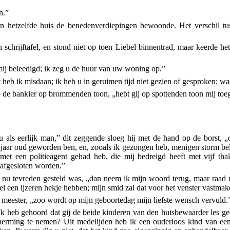
n.”
in hetzelfde huis de benedenverdiepingen bewoonde. Het verschil tu
schrijftafel, en stond niet op toen Liebel binnentrad, maar keerde h
 mij beleedigd; ik zeg u de huur van uw woning op.”
 heb ik misdaan; ik heb u in geruimen tijd niet gezien of gesproken; w
e de bankier op brommenden toon, „hebt gij op spottenden toon mij to
 als eerlijk man,” dit zeggende sloeg hij met de hand op de borst, „d
 jaar oud geworden ben, en, zooals ik gezongen heb, menigen storm be
et een politieagent gehad heb, die mij bedreigd heeft met vijf tha
 afgesloten worden.”
ie nu tevreden gesteld was, „dan neem ik mijn woord terug, maar raad 
l een ijzeren hekje hebben; mijn smid zal dat voor het venster vastmak
 meester, „zoo wordt op mijn geboortedag mijn liefste wensch vervuld.
 heb gehoord dat gij de beide kinderen van den huisbewaarder les geeft
erming te nemen? Uit medelijden heb ik een ouderloos kind van een