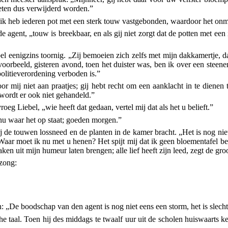
oeten dus verwijderd worden.”
„ik heb iederen pot met een sterk touw vastgebonden, waardoor het onmo
e agent, „touw is breekbaar, en als gij niet zorgt dat de potten met een
el eenigzins toornig. „Zij bemoeien zich zelfs met mijn dakkamertje, da
 voorbeeld, gisteren avond, toen het duister was, ben ik over een steen
 politieverordening verboden is.”
oor mij niet aan praatjes; gij hebt recht om een aanklacht in te diene
 wordt er ook niet gehandeld.”
g Liebel, „wie heeft dat gedaan, vertel mij dat als het u belieft.”
nu waar het op staat; goeden morgen.”
j de touwen lossneed en de planten in de kamer bracht. „Het is nog niet
Waar moet ik nu met u henen? Het spijt mij dat ik geen bloementafel be
en uit mijn humeur laten brengen; alle lief heeft zijn leed, zegt de gro
 zong:
n: „De boodschap van den agent is nog niet eens een storm, het is slech
he taal. Toen hij des middags te twaalf uur uit de scholen huiswaarts 