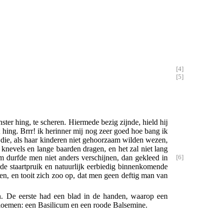
ster hing, te scheren. Hiermede bezig zijnde, hield hij
t hing. Brrr! ik herinner mij nog zeer goed hoe bang ik
 die, als haar kinderen niet gehoorzaam wilden wezen,
 knevels en lange baarden dragen, en het zal niet lang
m durfde men niet anders verschijnen, dan gekleed in
de staartpruik en natuurlijk eerbiedig binnenkomende
ren, en tooit zich zoo op, dat men geen deftig man van
. De eerste had een blad in de handen, waarop een
bloemen: een Basilicum en een roode Balsemine.