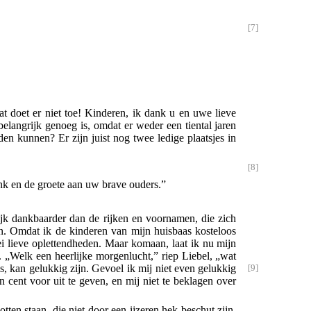
dat doet er niet toe! Kinderen, ik dank u en uwe lieve
belangrijk genoeg is, omdat er weder een tiental jaren
en kunnen? Er zijn juist nog twee ledige plaatsjes in
ank en de groete aan uw brave ouders.”
lijk dankbaarder dan de rijken en voornamen, die zich
en. Omdat ik de kinderen van mijn huisbaas kosteloos
lei lieve oplettendheden. Maar komaan, laat ik nu mijn
. „Welk een heerlijke morgenlucht,” riep Liebel, „wat
, kan gelukkig zijn. Gevoel ik mij niet even gelukkig
cent voor uit te geven, en mij niet te beklagen over
ten staan, die niet door een ijzeren hek beschut zijn.