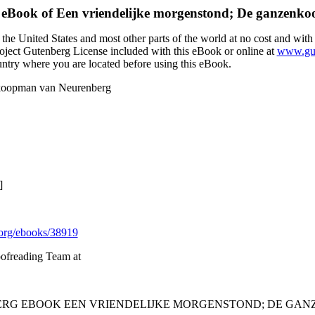
 eBook of
Een vriendelijke morgenstond; De ganzenk
the United States and most other parts of the world at no cost and with
Project Gutenberg License included with this eBook or online at
www.gut
ountry where you are located before using this eBook.
nkoopman van Neurenberg
]
org/ebooks/38919
oofreading Team at
NBERG EBOOK EEN VRIENDELIJKE MORGENSTOND; DE GA