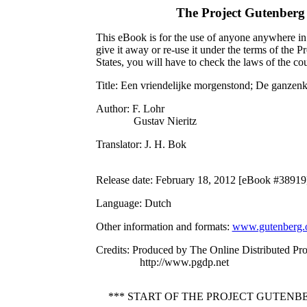
The Project Gutenberg
This eBook is for the use of anyone anywhere in 
give it away or re-use it under the terms of the 
States, you will have to check the laws of the c
Title
: Een vriendelijke morgenstond; De ganze
Author
: F. Lohr
Gustav Nieritz
Translator
: J. H. Bok
Release date
: February 18, 2012 [eBook #38919
Language
: Dutch
Other information and formats
:
www.gutenberg.
Credits
: Produced by The Online Distributed Pr
http://www.pgdp.net
*** START OF THE PROJECT GUTE