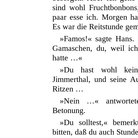
sind wohl Fruchtbonbons,
paar esse ich. Morgen h
Es war die Reitstunde gem
»Famos!« sagte Hans. 
Gamaschen, du, weil ich
hatte …«
»Du hast wohl keine
Jimmerthal, und seine A
Ritzen …
»Nein …« antwortet
Betonung.
»Du solltest,« bemer
bitten, daß du auch Stun