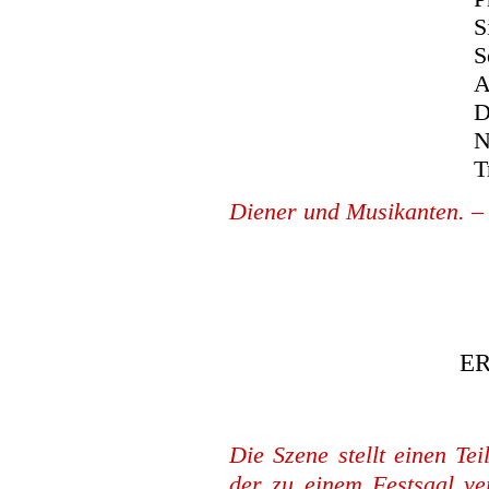
S
S
A
D
N
T
Diener und Musikanten. – 
E
Die Szene stellt einen Te
der zu einem Festsaal ver