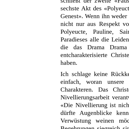
schließt der zweite «Fau
sechste Akt des «Polyeuct
Genest». Wenn ihn weder C
nicht
nur aus Respekt vo
Polyeucte, Pauline, Sa
Paradieses alle die Leiden
die das Drama Drama w
entcharakterisierte Chri
haben.
Ich schlage keine Rückke
einfach, woran unsere 
Charakteren. Das Christ
Nivellierungsarbeit veran
«Die Nivellierung ist nic
dürfte Augenblicke ken
Verwüstung weinen möc
Begehrungen siegreich sin