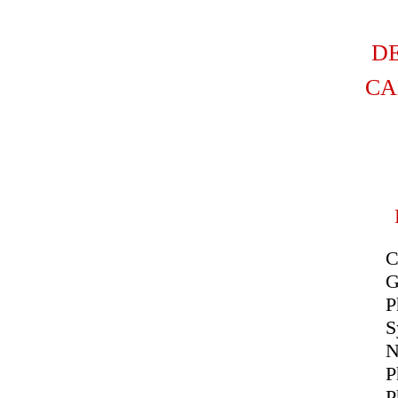
D
CA
C
G
P
S
N
P
P