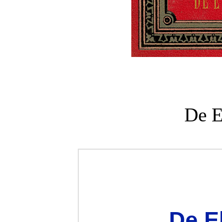
De E
De E