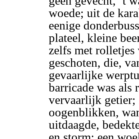
geen gevecht, ’t w
woede; uit de kar
eenige donderbuss
plateel, kleine be
zelfs met rolletjes
geschoten, die, va
gevaarlijke werpt
barricade was als r
vervaarlijk getier
oogenblikken, wann
uitdaagde, bedekt
en storm; een wo