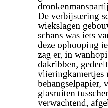
dronkenmansparti
De verbijstering s
wiekslagen gebouw
schans was iets v
deze ophooping i
zag er, in wanhop
dakribben, gedeel
vlieringkamertjes
behangselpapier, 
glasruiten tussche
verwachtend, afge