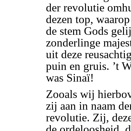
der revolutie omh
dezen top, waarop 
de stem Gods gelij
zonderlinge majes
uit deze reusacht
puin en gruis. ’t 
was Sinaï!
Zooals wij hierbo
zij aan in naam de
revolutie. Zij, dez
de ordeloosheid, d