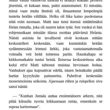
Matin välillä vallitsevia tunteita ei tietänyt kukaan perheen
jäsenistä, ei kukaan muu, paitsi asianomaiset. Ei missään,
missä vaan muita ihmisiä oli, ilmaantunut lempeämpiä
tunteita heidän välillään. Helka oli liika kaino puolestansa
niitä esiin tuomaan. Matti taas tunsi itsensä mitättömäksi
Helan rinnalla, joka oli suuren talon tytär. Sen vuoksi ei hän
rohjennutkaan missään tilassa osoittaa pitävänsä Helasta.
Näistä asioista he tavallisesti eivät koskaan mitään
keskustelleet keskenään, vaan kumminkin heidän
sydämmessään leimusi liekki, joka vastustamattomalla
voimalla veti heitä toistensa pariin. Hauskaltapa se
kirkkomatkakin tuntui heistä. Iloisessa keskustelussa aika
kului ett'ei Matti tahtonut muistaa hevostaan hoitaa.
Vanhukset ajaa kupsuttivat edellä, istuen heinäkulin päällä
hartiat kyyryksiin painuneina. Puhelivat keskenään
monenmoisista seikoista. Ajaessaan riihen ja ruispellon sivu
sanoi isäntä:
— "Kunhan Jumala auttaa ensimmäiseen arkeen, niin
pitää kiiruulla ruveta leikkaamaan ruista, ennenkuin se
rupeaa karisemaan".