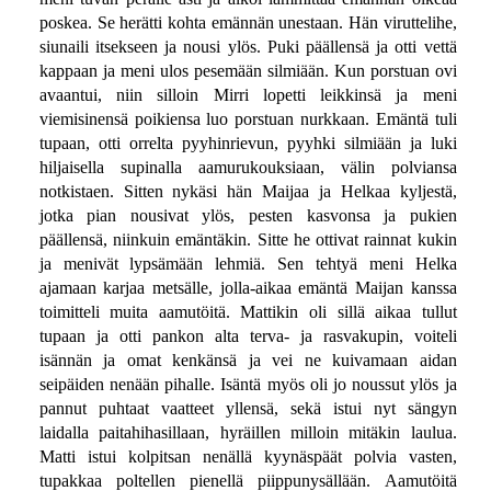
poskea. Se herätti kohta emännän unestaan. Hän viruttelihe,
siunaili itsekseen ja nousi ylös. Puki päällensä ja otti vettä
kappaan ja meni ulos pesemään silmiään. Kun porstuan ovi
avaantui, niin silloin Mirri lopetti leikkinsä ja meni
viemisinensä poikiensa luo porstuan nurkkaan. Emäntä tuli
tupaan, otti orrelta pyyhinrievun, pyyhki silmiään ja luki
hiljaisella supinalla aamurukouksiaan, välin polviansa
notkistaen. Sitten nykäsi hän Maijaa ja Helkaa kyljestä,
jotka pian nousivat ylös, pesten kasvonsa ja pukien
päällensä, niinkuin emäntäkin. Sitte he ottivat rainnat kukin
ja menivät lypsämään lehmiä. Sen tehtyä meni Helka
ajamaan karjaa metsälle, jolla-aikaa emäntä Maijan kanssa
toimitteli muita aamutöitä. Mattikin oli sillä aikaa tullut
tupaan ja otti pankon alta terva- ja rasvakupin, voiteli
isännän ja omat kenkänsä ja vei ne kuivamaan aidan
seipäiden nenään pihalle. Isäntä myös oli jo noussut ylös ja
pannut puhtaat vaatteet yllensä, sekä istui nyt sängyn
laidalla paitahihasillaan, hyräillen milloin mitäkin laulua.
Matti istui kolpitsan nenällä kyynäspäät polvia vasten,
tupakkaa poltellen pienellä piippunysällään. Aamutöitä