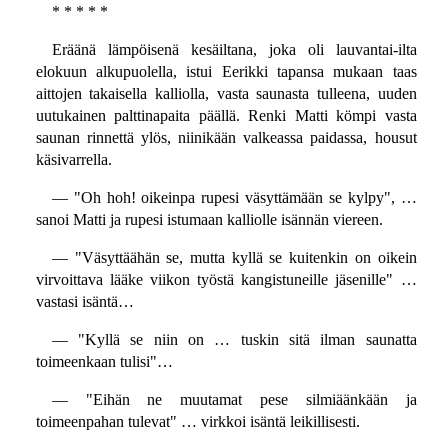
* * * * *
Eräänä lämpöisenä kesäiltana, joka oli lauvantai-ilta
elokuun alkupuolella, istui Eerikki tapansa mukaan taas
aittojen takaisella kalliolla, vasta saunasta tulleena, uuden
uutukainen palttinapaita päällä. Renki Matti kömpi vasta
saunan rinnettä ylös, niinikään valkeassa paidassa, housut
käsivarrella.
— "Oh hoh! oikeinpa rupesi väsyttämään se kylpy", …
sanoi Matti ja rupesi istumaan kalliolle isännän viereen.
— "Väsyttäähän se, mutta kyllä se kuitenkin on oikein
virvoittava lääke viikon työstä kangistuneille jäsenille" …
vastasi isäntä…
— "Kyllä se niin on … tuskin sitä ilman saunatta
toimeenkaan tulisi"…
— "Eihän ne muutamat pese silmiäänkään ja
toimeenpahan tulevat" … virkkoi isäntä leikillisesti.