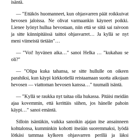
isäntä.
— "Ettäkös huomanneet, kun ohjasvarren päät roikkuivat
hevosen jaloissa. Ne olivat varmaankin käyneet poikki.
Lienee lyönyt hullua hevostaan, niin että se siitä sai raivoon
ja sitte kiinnipitäissä taittoi ohjasvarret… Ja kyllä se nyt
meni viimeistä tietään"…
— "Voi! hyvänen aika…" sanoi Helka … "kukahau se
oli?"
— "Olipa kuka tahansa, se sitte hullulle on oikeen
parahiksi, kun käypi kirkkotiellä reistaamaan suotta aikojaan
hevosen — viattoman hevosen kanssa…" tuumaili isäntä.
— "Kyllä se raukka nyt taitaa olla hukassa. Pitäisi meidän
ajaa kovemmin, että kerittäis siihen, jos hänelle pahoin
käypi…" sanoi emäntä.
Silloin isäntäkin, vaikka sanoikin ajajan itse ansainneen
kohtalonsa, kumminkin kohotti itseään suoremmaksi, lyödä
lötkäsi tammaa kylkeen ohjasvarren perillä ja läksi