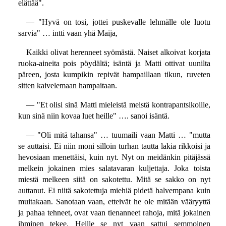
elättää".
— "Hyvä on tosi, jottei puskevalle lehmälle ole luotu
sarvia" … intti vaan yhä Maija,
Kaikki olivat herenneet syömästä. Naiset alkoivat korjata
ruoka-aineita pois pöydältä; isäntä ja Matti ottivat uunilta
päreen, josta kumpikin repivät hampaillaan tikun, ruveten
sitten kaivelemaan hampaitaan.
— "Et olisi sinä Matti mieleistä meistä kontrapantsikoille,
kun sinä niin kovaa luet heille" …. sanoi isäntä.
— "Oli mitä tahansa" … tuumaili vaan Matti … "mutta
se auttaisi. Ei niin moni silloin turhan tautta lakia rikkoisi ja
hevosiaan menettäisi, kuin nyt. Nyt on meidänkin pitäjässä
melkein jokainen mies salatavaran kuljettaja. Joka toista
miestä melkeen siitä on sakotettu. Mitä se sakko on nyt
auttanut. Ei niitä sakotettuja miehiä pidetä halvempana kuin
muitakaan. Sanotaan vaan, etteivät he ole mitään vääryyttä
ja pahaa tehneet, ovat vaan tienanneet rahoja, mitä jokainen
ihminen tekee. Heille se nyt vaan sattui semmoinen