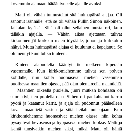
kovemmin ajamaan hätääntyneelle ajajalle avuksi.
Matti oli vähän tunnustellut sitä huimapäistä ajajaa. Oli
sanonut isännälle, että se oli vähän Pullin Simon näköinen,
Jalkalan kylästä. Sillä oli ollut sellainen musta ori, kuin
tälläkin ajajalla. — Vähän aikaa ajettuaan tulivat
kirkonmenijät korkean mäen töyräälle, johon jo kirkkokin
näkyi. Mutta huimapäistä ajajaa ei kuulunut ei kapajanut. Se
oli mennyt kuin tuhka tuuleen.
Rinteen alapuolelta kääntyi tie melkeen kiperään
vasemmalle. Kun kirkkomiehemme tulivat sen polven
kohdalle, niin kohta huomasivat miehen vasemman
puolisessa maantien ojassa, pää ojan pientareella maantiellä.
— Maantien oikealla puolella, juuri mutkan kohdassa oli
suuri kivi, tien puolella ojaa. Siihen oli paukahtanut kärrin
pyörä ja kaatanut kärrit, ja ajaja oli pudonnut päälaelleen
kovaa maantietä vasten ja siitä heilahtanut ojaan. Kun
kirkkomiehemme huomasivat miehen ojassa, niin kohta
pysäyttivät hevosensa ja hyppäsivät miehen luokse. Matti ja
isäntä tunsivatkin miehen siksi, miksi Matti oli häntä