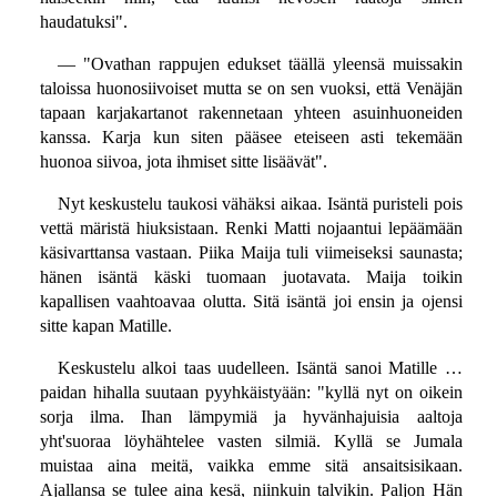
haudatuksi".
— "Ovathan rappujen edukset täällä yleensä muissakin
taloissa huonosiivoiset mutta se on sen vuoksi, että Venäjän
tapaan karjakartanot rakennetaan yhteen asuinhuoneiden
kanssa. Karja kun siten pääsee eteiseen asti tekemään
huonoa siivoa, jota ihmiset sitte lisäävät".
Nyt keskustelu taukosi vähäksi aikaa. Isäntä puristeli pois
vettä märistä hiuksistaan. Renki Matti nojaantui lepäämään
käsivarttansa vastaan. Piika Maija tuli viimeiseksi saunasta;
hänen isäntä käski tuomaan juotavata. Maija toikin
kapallisen vaahtoavaa olutta. Sitä isäntä joi ensin ja ojensi
sitte kapan Matille.
Keskustelu alkoi taas uudelleen. Isäntä sanoi Matille …
paidan hihalla suutaan pyyhkäistyään: "kyllä nyt on oikein
sorja ilma. Ihan lämpymiä ja hyvänhajuisia aaltoja
yht'suoraa löyhähtelee vasten silmiä. Kyllä se Jumala
muistaa aina meitä, vaikka emme sitä ansaitsisikaan.
Ajallansa se tulee aina kesä, niinkuin talvikin. Paljon Hän