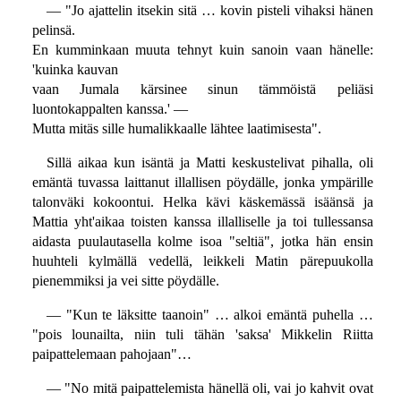
— "Jo ajattelin itsekin sitä … kovin pisteli vihaksi hänen
pelinsä.
En kumminkaan muuta tehnyt kuin sanoin vaan hänelle:
'kuinka kauvan
vaan Jumala kärsinee sinun tämmöistä peliäsi
luontokappalten kanssa.' —
Mutta mitäs sille humalikkaalle lähtee laatimisesta".
Sillä aikaa kun isäntä ja Matti keskustelivat pihalla, oli
emäntä tuvassa laittanut illallisen pöydälle, jonka ympärille
talonväki kokoontui. Helka kävi käskemässä isäänsä ja
Mattia yht'aikaa toisten kanssa illalliselle ja toi tullessansa
aidasta puulautasella kolme isoa "seltiä", jotka hän ensin
huuhteli kylmällä vedellä, leikkeli Matin pärepuukolla
pienemmiksi ja vei sitte pöydälle.
— "Kun te läksitte taanoin" … alkoi emäntä puhella …
"pois lounailta, niin tuli tähän 'saksa' Mikkelin Riitta
paipattelemaan pahojaan"…
— "No mitä paipattelemista hänellä oli, vai jo kahvit ovat