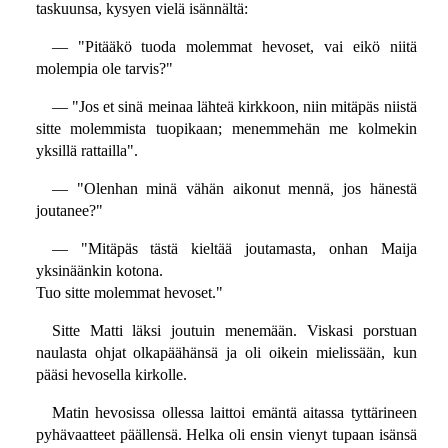
taskuunsa, kysyen vielä isännältä:
— "Pitääkö tuoda molemmat hevoset, vai eikö niitä
molempia ole tarvis?"
— "Jos et sinä meinaa lähteä kirkkoon, niin mitäpäs niistä
sitte molemmista tuopikaan; menemmehän me kolmekin
yksillä rattailla".
— "Olenhan minä vähän aikonut mennä, jos hänestä
joutanee?"
— "Mitäpäs tästä kieltää joutamasta, onhan Maija
yksinäänkin kotona.
Tuo sitte molemmat hevoset."
Sitte Matti läksi joutuin menemään. Viskasi porstuan
naulasta ohjat olkapäähänsä ja oli oikein mielissään, kun
pääsi hevosella kirkolle.
Matin hevosissa ollessa laittoi emäntä aitassa tyttärineen
pyhävaatteet päällensä. Helka oli ensin vienyt tupaan isänsä