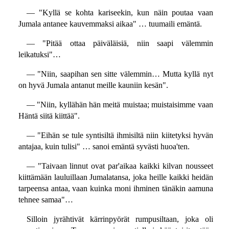
— "Kyllä se kohta kariseekin, kun näin poutaa vaan
Jumala antanee kauvemmaksi aikaa" … tuumaili emäntä.
— "Pitää ottaa päiväläisiä, niin saapi välemmin
leikatuksi"…
— "Niin, saapihan sen sitte välemmin… Mutta kyllä nyt
on hyvä Jumala antanut meille kauniin kesän".
— "Niin, kyllähän hän meitä muistaa; muistaisimme vaan
Häntä siitä kiittää".
— "Eihän se tule syntisiltä ihmisiltä niin kiitetyksi hyvän
antajaa, kuin tulisi" … sanoi emäntä syvästi huoa'ten.
— "Taivaan linnut ovat par'aikaa kaikki kilvan nousseet
kiittämään lauluillaan Jumalatansa, joka heille kaikki heidän
tarpeensa antaa, vaan kuinka moni ihminen tänäkin aamuna
tehnee samaa"…
Silloin jyrähtivät kärrinpyörät rumpusiltaan, joka oli