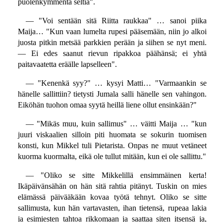
puolenkymmentä seltiä".
— "Voi sentään sitä Riitta raukkaa" … sanoi piika
Maija… "Kun vaan lumelta rupesi pääsemään, niin jo alkoi
juosta pitkin metsää parkkien perään ja siihen se nyt meni.
— Ei edes saanut rievun ripakkoa päähänsä; ei yhtä
paitavaatetta eräälle lapselleen".
— "Kenenkä syy?" … kysyi Matti… "Varmaankin se
hänelle sallittiin? tietysti Jumala salli hänelle sen vahingon.
Eiköhän tuohon omaa syytä heillä liene ollut ensinkään?"
— "Mikäs muu, kuin sallimus" … väitti Maija … "kun
juuri viskaalien silloin piti huomata se sokurin tuomisen
konsti, kun Mikkel tuli Pietarista. Onpas ne muut vetäneet
kuorma kuormalta, eikä ole tullut mitään, kun ei ole sallittu."
— "Oliko se sitte Mikkelillä ensimmäinen kerta!
Ikäpäivänsähän on hän sitä rahtia pitänyt. Tuskin on mies
elämässä päivääkään kovaa työtä tehnyt. Oliko se sitte
sallimusta, kun hän vartavasten, ihan tietensä, rupeaa lakia
ja esimiesten tahtoa rikkomaan ja saattaa siten itsensä ja,