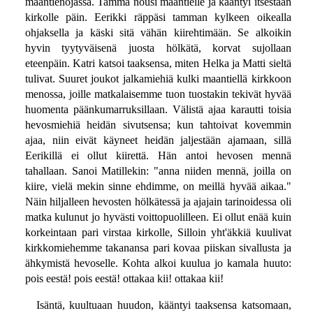
maantienojassa. Tamma nousi maantielle ja kääntyi itsestään
kirkolle päin. Eerikki räppäsi tamman kylkeen oikealla
ohjaksella ja käski sitä vähän kiirehtimään. Se alkoikin
hyvin tyytyväisenä juosta hölkätä, korvat sujollaan
eteenpäin. Katri katsoi taaksensa, miten Helka ja Matti sieltä
tulivat. Suuret joukot jalkamiehiä kulki maantiellä kirkkoon
menossa, joille matkalaisemme tuon tuostakin tekivät hyvää
huomenta päänkumarruksillaan. Välistä ajaa karautti toisia
hevosmiehiä heidän sivutsensa; kun tahtoivat kovemmin
ajaa, niin eivät käyneet heidän jaljestään ajamaan, sillä
Eerikillä ei ollut kiirettä. Hän antoi hevosen mennä
tahallaan. Sanoi Matillekin: "anna niiden mennä, joilla on
kiire, vielä mekin sinne ehdimme, on meillä hyvää aikaa."
Näin hiljalleen hevosten hölkätessä ja ajajain tarinoidessa oli
matka kulunut jo hyvästi voittopuolilleen. Ei ollut enää kuin
korkeintaan pari virstaa kirkolle, Silloin yht'äkkiä kuulivat
kirkkomiehemme takanansa pari kovaa piiskan sivallusta ja
ähkymistä hevoselle. Kohta alkoi kuulua jo kamala huuto:
pois eestä! pois eestä! ottakaa kii! ottakaa kii!
Isäntä, kuultuaan huudon, kääntyi taaksensa katsomaan,