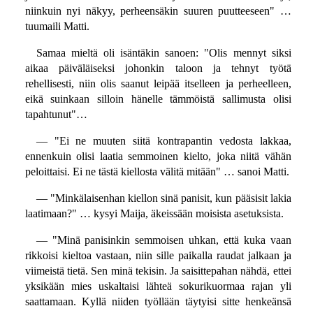
niinkuin nyi näkyy, perheensäkin suuren puutteeseen" …
tuumaili Matti.
Samaa mieltä oli isäntäkin sanoen: "Olis mennyt siksi
aikaa päiväläiseksi johonkin taloon ja tehnyt työtä
rehellisesti, niin olis saanut leipää itselleen ja perheelleen,
eikä suinkaan silloin hänelle tämmöistä sallimusta olisi
tapahtunut"…
— "Ei ne muuten siitä kontrapantin vedosta lakkaa,
ennenkuin olisi laatia semmoinen kielto, joka niitä vähän
peloittaisi. Ei ne tästä kiellosta välitä mitään" … sanoi Matti.
— "Minkälaisenhan kiellon sinä panisit, kun pääsisit lakia
laatimaan?" … kysyi Maija, äkeissään moisista asetuksista.
— "Minä panisinkin semmoisen uhkan, että kuka vaan
rikkoisi kieltoa vastaan, niin sille paikalla raudat jalkaan ja
viimeistä tietä. Sen minä tekisin. Ja saisittepahan nähdä, ettei
yksikään mies uskaltaisi lähteä sokurikuormaa rajan yli
saattamaan. Kyllä niiden työllään täytyisi sitte henkeänsä