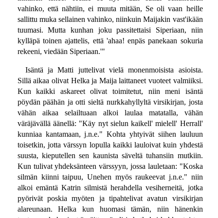
vahinko, että nähtiin, ei muuta mitään, Se oli vaan heille
sallittu muka sellainen vahinko, niinkuin Maijakin vast'ikään
tuumasi. Mutta kunhan joku passitettaisi Siperiaan, niin
kylläpä toinen ajattelis, että 'ahaa! enpäs panekaan sokuria
rekeeni, viedään Siperiaan.'"
Isäntä ja Matti juttelivat vielä monenmoisista asioista.
Sillä aikaa olivat Helka ja Maija laittaneet vuoteet valmiiksi.
Kun kaikki askareet olivat toimitetut, niin meni isäntä
pöydän päähän ja otti sieltä nurkkahyllyltä virsikirjan, josta
vähän aikaa selailtuaan alkoi laulaa matatalla, vähän
väräjävällä äänellä: "Käy nyt sielun kaikell' mielell' Herrall'
kunniaa kantamaan, j.n.e." Kohta yhtyivät siihen lauluun
toisetkin, jotta värssyn lopulla kaikki lauloivat kuin yhdestä
suusta, kieputellen sen kaunista säveltä tuhansiin mutkiin.
Kun tulivat yhdeksänteen värssyyn, jossa lauletaan: "Koska
silmän kiinni taipuu, Unehen myös raukeevat j.n.e." niin
alkoi emäntä Katrin silmistä herahdella vesiherneitä, jotka
pyörivät poskia myöten ja tipahtelivat avatun virsikirjan
alareunaan. Helka kun huomasi tämän, niin hänenkin