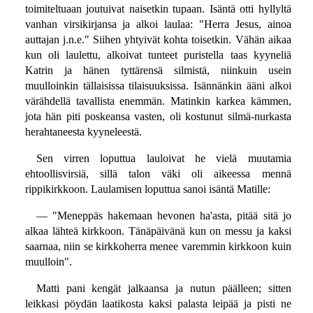
toimiteltuaan joutuivat naisetkin tupaan. Isäntä otti hyllyltä
vanhan virsikirjansa ja alkoi laulaa: "Herra Jesus, ainoa
auttajan j.n.e." Siihen yhtyivät kohta toisetkin. Vähän aikaa
kun oli laulettu, alkoivat tunteet puristella taas kyyneliä
Katrin ja hänen tyttärensä silmistä, niinkuin usein
muulloinkin tällaisissa tilaisuuksissa. Isännänkin ääni alkoi
värähdellä tavallista enemmän. Matinkin karkea kämmen,
jota hän piti poskeansa vasten, oli kostunut silmä-nurkasta
herahtaneesta kyyneleestä.
Sen virren loputtua lauloivat he vielä muutamia
ehtoollisvirsiä, sillä talon väki oli aikeessa mennä
rippikirkkoon. Laulamisen loputtua sanoi isäntä Matille:
— "Meneppäs hakemaan hevonen ha'asta, pitää sitä jo
alkaa lähteä kirkkoon. Tänäpäivänä kun on messu ja kaksi
saarnaa, niin se kirkkoherra menee varemmin kirkkoon kuin
muulloin".
Matti pani kengät jalkaansa ja nutun päälleen; sitten
leikkasi pöydän laatikosta kaksi palasta leipää ja pisti ne