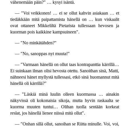
vähenemään päin?" … kysyi isäntä.
— "Voi veikkonen! … ei se ollut kahvin asiakaan … et
tiedäkkään mitä paipattamista hänellä on … kun viskaalit
ovat ottaneet Mikkeliltä Pietarista tullessaan hevosen ja
kuorman pois kaikkine kampsuineen".
— "No minkätähden?"
— "No, sanoppas nyt muuta!"
— "Varmaan hänellä on ollut taas kontrapanttia kärrillä…
Ei suinkaan ilman olisi hevosta otettu. Sanoithan sinä, Matti,
nähneesi hänet myllystä tullessasi, etkö sinä huomannut mitä
hänellä oli kärrillä?"
— "Läskiä minä luulin olleen kuormassa … ainakin
näkyvissä oli kokonaisia sikoja, mutta hyvin raskaalta se
kuorma muuten tuntui… Olihan tuolla sentään korkeat
reslat, jos hänellä lienee niissä mitä ollut".
— "Onhan sillä ollut, sanoihan se Riitta minulle. Voi, voi,