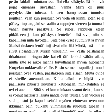
pesän laidalla odottamassa. Iloisella säkätyksellä kiittivät
pojat emoansa ruo'astaan. Vanha Mirri oli juuri
pyydyksiltään tulossa, kantaen hampaissaan tuomisia
pojilleen, vaan kun porstuan ovi vielä oli kiinni, joten se ei
päässyt tupaan, jätti se saaliinsa rappujen viereen ja tuumasi
vähän narrata pääskysiä. Se rupesi rappujen eteen
pitkäkseen ja kun pääskyset lentelivät siitä sivu, niin se
käpälillään niitä tavoitteli. Siitä pääskyset suuttuivat ja hyvin
äkeästi tirskuen lentää tuijasivat niin liki Mirriä, että niiden
siivet sipsahtelivat Mirrin viikseihin. — Vasta paistamaan
tirkahtanut auringonsäde katseli tätä leikkiä vähän aikaa,
mutta sitte se aikoi mennä toivottamaan hyvää huomenta
Korpelan nukkuvalle väelle. Ensin se meni rapuille ja nousi
porstuan ovea vasten, päästäkseen siitä sisään. Mutta ovipa
ei säteille auennutkaan. Kohta alkoi se hiipiä oven
päällisestä pitkästä ikkunasta katsomaan, minkätähden se
ovi ei auennut. Siitä se ei kumminkaan saanut tietoa, kuu se
ei voinut matalasta lasista nähdä oven taustaa. Sen vuoksi se
siitä poistui ja kapusi seinää myöten elotuvan ovensuun
ikkunaan päin, puikahti ylimmäisestä ruudusta tupaan ja
meni tuvan perälle asti ja alkoi lämmittää emännän oikeaa