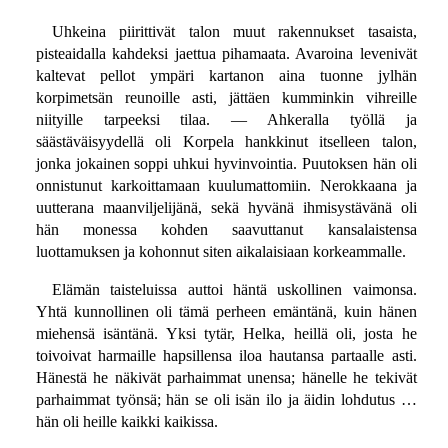
Uhkeina piirittivät talon muut rakennukset tasaista,
pisteaidalla kahdeksi jaettua pihamaata. Avaroina levenivät
kaltevat pellot ympäri kartanon aina tuonne jylhän
korpimetsän reunoille asti, jättäen kumminkin vihreille
niityille tarpeeksi tilaa. — Ahkeralla työllä ja
säästäväisyydellä oli Korpela hankkinut itselleen talon,
jonka jokainen soppi uhkui hyvinvointia. Puutoksen hän oli
onnistunut karkoittamaan kuulumattomiin. Nerokkaana ja
uutterana maanviljelijänä, sekä hyvänä ihmisystävänä oli
hän monessa kohden saavuttanut kansalaistensa
luottamuksen ja kohonnut siten aikalaisiaan korkeammalle.
Elämän taisteluissa auttoi häntä uskollinen vaimonsa.
Yhtä kunnollinen oli tämä perheen emäntänä, kuin hänen
miehensä isäntänä. Yksi tytär, Helka, heillä oli, josta he
toivoivat harmaille hapsillensa iloa hautansa partaalle asti.
Hänestä he näkivät parhaimmat unensa; hänelle he tekivät
parhaimmat työnsä; hän se oli isän ilo ja äidin lohdutus …
hän oli heille kaikki kaikissa.