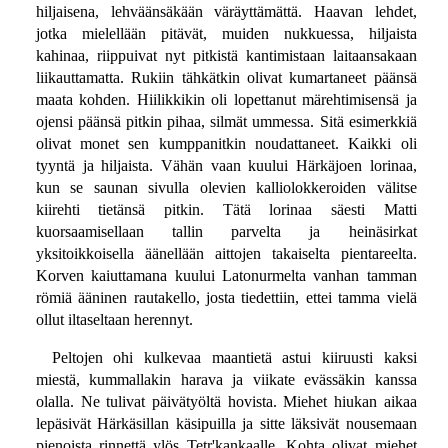
hiljaisena, lehväänsäkään väräyttämättä. Haavan lehdet,
jotka mielellään pitävät, muiden nukkuessa, hiljaista
kahinaa, riippuivat nyt pitkistä kantimistaan laitaansakaan
liikauttamatta. Rukiin tähkätkin olivat kumartaneet päänsä
maata kohden. Hiilikkikin oli lopettanut märehtimisensä ja
ojensi päänsä pitkin pihaa, silmät ummessa. Sitä esimerkkiä
olivat monet sen kumppanitkin noudattaneet. Kaikki oli
tyyntä ja hiljaista. Vähän vaan kuului Härkäjoen lorinaa,
kun se saunan sivulla olevien kalliolokkeroiden välitse
kiirehti tietänsä pitkin. Tätä lorinaa säesti Matti
kuorsaamisellaan tallin parvelta ja heinäsirkat
yksitoikkoisella äänellään aittojen takaiselta pientareelta.
Korven kaiuttamana kuului Latonurmelta vanhan tamman
römiä ääninen rautakello, josta tiedettiin, ettei tamma vielä
ollut iltaseltaan herennyt.
Peltojen ohi kulkevaa maantietä astui kiiruusti kaksi
miestä, kummallakin harava ja viikate evässäkin kanssa
olalla. Ne tulivat päivätyöltä hovista. Miehet hiukan aikaa
lepäsivät Härkäsillan käsipuilla ja sitte läksivät nousemaan
pienoista rinnettä ylös Tetr'kankaalle. Kohta olivat miehet