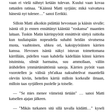
vaan ei vielä nähnyt ketään tulevan. Kuului vaan kovaa
rattaiden ratinaa. "Käännä Matti syrjään; mikä vaivattava
hänestä nyt tulenee…" sanoi Eerikki.
Silloin Matti alkoikin pidättää hevostaan ja kääsin sivulle;
isäntä oli jo ennen ennättänyt kääntää "roskansa" maantien
laitaan. Tuskin Matin kärrinpyörät ennättivät siirtyä raitiolta
kun tuuliaispään nopeudella suhahti heidän sivutsensa
musta, vaahtoinen, uhkea ori, kaksipyöräisten kärrien
kanssa. Hevosen isäntä näkyi istuvan toimettomana
kärrillään, pidellen vaan kahdella kädellään kiinni kärrien
istuimista, silmät harmaina, suu ammollaan, väliin
ärähdellen ymmärtämättömiä sanoja. Kärrien pyörät vaan
vuorotellen ja välisiä yht'aikaa naksahtelivat maantiellä
oleviin kiviin, heitellen kärriä milloin korkealle ilmaan,
milloin taas syrjälleen puolelle ja toiselle.
— "Se mies menee viimeistä tietään" … sanoi Matti
katsellen ajajan jälkeen.
— "Mikäs turkanen sitä sillä tavalla kiidätti…" kyseli