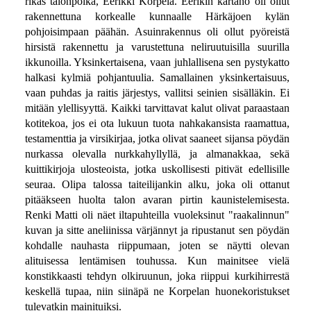
rikas talonpoika, Eerikki Korpela. Eerikin kartano oli ollut
rakennettuna korkealle kunnaalle Härkäjoen kylän
pohjoisimpaan päähän. Asuinrakennus oli ollut pyöreistä
hirsistä rakennettu ja varustettuna neliruutuisilla suurilla
ikkunoilla. Yksinkertaisena, vaan juhlallisena sen pystykatto
halkasi kylmiä pohjantuulia. Samallainen yksinkertaisuus,
vaan puhdas ja raitis järjestys, vallitsi seinien sisälläkin. Ei
mitään ylellisyyttä. Kaikki tarvittavat kalut olivat paraastaan
kotitekoa, jos ei ota lukuun tuota nahkakansista raamattua,
testamenttia ja virsikirjaa, jotka olivat saaneet sijansa pöydän
nurkassa olevalla nurkkahyllyllä, ja almanakkaa, sekä
kuittikirjoja ulosteoista, jotka uskollisesti pitivät edellisille
seuraa. Olipa talossa taiteilijankin alku, joka oli ottanut
pitääkseen huolta talon avaran pirtin kaunistelemisesta.
Renki Matti oli näet iltapuhteilla vuoleksinut "raakalinnun"
kuvan ja sitte aneliinissa värjännyt ja ripustanut sen pöydän
kohdalle nauhasta riippumaan, joten se näytti olevan
alituisessa lentämisen touhussa. Kun mainitsee vielä
konstikkaasti tehdyn olkiruunun, joka riippui kurkihirrestä
keskellä tupaa, niin siinäpä ne Korpelan huonekoristukset
tulevatkin mainituiksi.