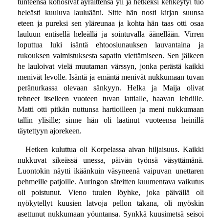
tunteensa kohosivat äyräittensä yli ja hetkeksi kehkeytyi tuo
heleästi kuuluva lauluääni. Sitte hän nosti kirjan suunsa
eteen ja pureksi sen yläreunaa ja kohta hän taas otti osaa
lauluun entisellä heleällä ja sointuvalla äänellään. Virren
loputtua luki isäntä ehtoosiunauksen lauvantaina ja
rukouksen valmistuksesta sapatin viettämiseen. Sen jälkeen
he lauloivat vielä muutaman värssyn, jonka perästä kaikki
menivät levolle. Isäntä ja emäntä menivät nukkumaan tuvan
peränurkassa olevaan sänkyyn. Helka ja Maija olivat
tehneet itselleen vuoteen tuvan lattialle, haavan lehdille.
Matti otti pitkän nuttunsa hartioilleen ja meni nukkumaan
tallin ylisille; sinne hän oli laatinut vuoteensa heinillä
täytettyyn ajorekeen.
Hetken kuluttua oli Korpelassa aivan hiljaisuus. Kaikki
nukkuvat sikeässä unessa, päivän työnsä väsyttämänä.
Luontokin näytti ikäänkuin väsyneenä vaipuvan unettaren
pehmeille patjoille. Auringon säteitten kuumentava vaikutus
oli poistunut. Vieno tuulen löyhke, joka päivällä oli
nyökytellyt kuusien latvoja pellon takana, oli myöskin
asettunut nukkumaan yöuntansa. Synkkä kuusimetsä seisoi