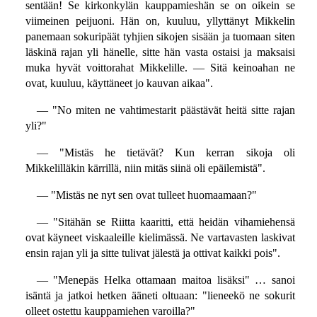
sentään! Se kirkonkylän kauppamieshän se on oikein se
viimeinen peijuoni. Hän on, kuuluu, yllyttänyt Mikkelin
panemaan sokuripäät tyhjien sikojen sisään ja tuomaan siten
läskinä rajan yli hänelle, sitte hän vasta ostaisi ja maksaisi
muka hyvät voittorahat Mikkelille. — Sitä keinoahan ne
ovat, kuuluu, käyttäneet jo kauvan aikaa".
— "No miten ne vahtimestarit päästävät heitä sitte rajan
yli?"
— "Mistäs he tietävät? Kun kerran sikoja oli
Mikkelilläkin kärrillä, niin mitäs siinä oli epäilemistä".
— "Mistäs ne nyt sen ovat tulleet huomaamaan?"
— "Sitähän se Riitta kaaritti, että heidän vihamiehensä
ovat käyneet viskaaleille kielimässä. Ne vartavasten laskivat
ensin rajan yli ja sitte tulivat jälestä ja ottivat kaikki pois".
— "Menepäs Helka ottamaan maitoa lisäksi" … sanoi
isäntä ja jatkoi hetken ääneti oltuaan: "lieneekö ne sokurit
olleet ostettu kauppamiehen varoilla?"