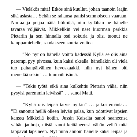
— Vieläkös mitä! Etkös sinä kuullut, johan taanoin laajin
siitä asiasta… Sehän se rahansa panisi semmoiseen vaaraan.
Narraa ja peijaa näitä hölmöjä, niin kyllähän ne hänelle
tavaraa völjäävät. Mikkelikin vei näet kuorman parkkia
Pietariin ja sen hinnalla osti sokuria ja olisi tuonut ne
kauppamiehelle, saadakseen suurta voittoa.
— "No nyt on hänellä voitto kädessä! Kyllä se olis aina
parempi pyy pivossa, kuin kaksi oksalla, hänelläkin oli vielä
tuo pahanpäiväinen hevoskaakki, niin nyt hänen piti
menettää sekin" … tuumaili isäntä.
— "Tekis työtä eikä aina kulkehtis Pietarin väliä, niin
pysyisi paremmin leivässä" … sanoi Matti.
— "Kyllä olis leipää tarvis nytkin" … jatkoi emäntä…
"Ei sanonut heillä olleen leivän palaa, kun odottivat lapsien
kanssa Mikkeliä kotiin. Jussin Kaisalta sanoi saaneensa
vähän jauhoja, niistä sanoi keittäneensä vähän velliä mitä
lappavat lapsineen. Nyt minä annoin hänelle kaksi leipää ja