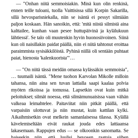
— "Onhan niitä semmoisiakin. Minä kun olin renkinä,
ennen teille tuloani, tuolla Vaittisissa sillä Korpin Sakarilla,
sillä hevosparisniekalla, niin se isäntä ei pessyt silmiään
paljon koskaan. Hän sanoikin, että: 'mitä niistä silmistä aina
kalttailee, kunhan vaan pesee huttupäivinä ja kylälukuun
lähtiessä'. Se talo oli muutenkin hyvin huonosiivoinen. Siinä
kun oli naisillakin paidat päällä, niin ei niitä tahtonut eroittaa
paraimmista sysisäkkilöistä. Pyhinä niillä oli sentään puhtaat
paiat, hienosta 'kalenkuorista'"…
— "On niitä tässä meidän omassa kylässäkin semmoisia",
… tuumaili isäntä. "Mene tuohon Karvolan Mikolle milloin
tahansa, niin aina sen tuvan lattialla saapi kaalaa polvia
myöten rikoissa ja tomussa. Lapsetkin ovat kuin mitkä
peloitukset; silmät noessa, että silmämunuaisissa vaan vähän
valkeaa leimahtelee. Paitaviitat niin pitkät päällä, että
varpaisiin ulottuvat ja niin mustat, kuin kattilan kylki.
Aikaihmisetkin ovat melkein samanlaisessa tilassa. Kylällä
kävelemiseltään eivät raukat jouda edes lattiaansa
lakasemaan. Rappujen edus — se olkoonkin sanomatta. Se
haiseekin niin, että luulisi hevosen raatoja siihen