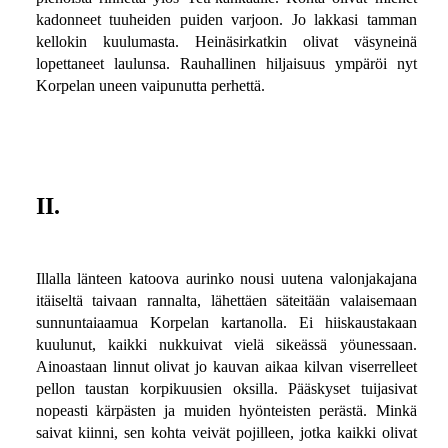
kadonneet tuuheiden puiden varjoon. Jo lakkasi tamman
kellokin kuulumasta. Heinäsirkatkin olivat väsyneinä
lopettaneet laulunsa. Rauhallinen hiljaisuus ympäröi nyt
Korpelan uneen vaipunutta perhettä.
II.
Illalla länteen katoova aurinko nousi uutena valonjakajana
itäiseltä taivaan rannalta, lähettäen säteitään valaisemaan
sunnuntaiaamua Korpelan kartanolla. Ei hiiskaustakaan
kuulunut, kaikki nukkuivat vielä sikeässä yöunessaan.
Ainoastaan linnut olivat jo kauvan aikaa kilvan viserrelleet
pellon taustan korpikuusien oksilla. Pääskyset tuijasivat
nopeasti kärpästen ja muiden hyönteisten perästä. Minkä
saivat kiinni, sen kohta veivät pojilleen, jotka kaikki olivat