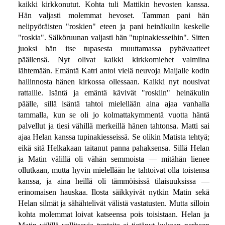
kaikki kirkkonutut. Kohta tuli Mattikin hevosten kanssa.
Hän valjasti molemmat hevoset. Tamman pani hän
nelipyöräisten "roskien" eteen ja pani heinäkulin keskelle
"roskia". Sälköruunan valjasti hän "tupinakiesseihin". Sitten
juoksi hän itse tupasesta muuttamassa pyhävaatteet
päällensä. Nyt olivat kaikki kirkkomiehet valmiina
lähtemään. Emäntä Katri antoi vielä neuvoja Maijalle kodin
hallinnosta hänen kirkossa ollessaan. Kaikki nyt nousivat
rattaille. Isäntä ja emäntä kävivät "roskiin" heinäkulin
päälle, sillä isäntä tahtoi mielellään aina ajaa vanhalla
tammalla, kun se oli jo kolmattakymmentä vuotta häntä
palvellut ja tiesi vähillä merkeillä hänen tahtonsa. Matti sai
ajaa Helan kanssa tupinakiesseissä. Se olikin Matista tehtyä;
eikä sitä Helkakaan taitanut panna pahaksensa. Sillä Helan
ja Matin välillä oli vähän semmoista — mitähän lienee
ollutkaan, mutta hyvin mielellään he tahtoivat olla toistensa
kanssa, ja aina heillä oli tämmöisissä tilaisuuksissa —
erinomaisen hauskaa. Ilosta säikkyivät nytkin Matin sekä
Helan silmät ja sähähtelivät välistä vastatusten. Mutta silloin
kohta molemmat loivat katseensa pois toisistaan. Helan ja