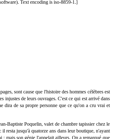
software). Text encoding is iso-8859-1.]
 pages, sont cause que l'histoire des hommes célèbres est
es injustes de leurs ouvrages. C'est ce qui est arrivé dans
 ne dira de sa propre personne que ce qu'on a cru vrai et
ean-Baptiste Poquelin, valet de chambre tapissier chez le
: il resta jusqu'à quatorze ans dans leur boutique, n'ayant
roi ; mais son génie l'appelait ailleurs. On a remarqué que