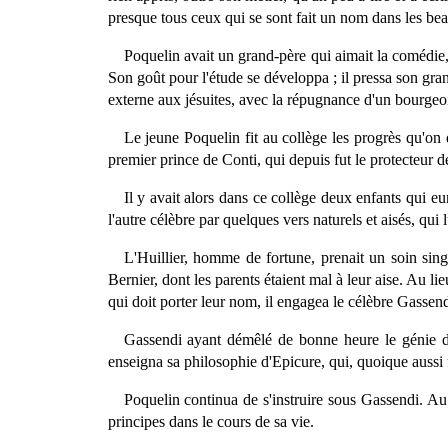
presque tous ceux qui se sont fait un nom dans les beaux
Poquelin avait un grand-père qui aimait la comédie,
Son goût pour l'étude se développa ; il pressa son gran
externe aux jésuites, avec la répugnance d'un bourgeois 
Le jeune Poquelin fit au collège les progrès qu'on 
premier prince de Conti, qui depuis fut le protecteur de
Il y avait alors dans ce collège deux enfants qui e
l'autre célèbre par quelques vers naturels et aisés, qui l
L'Huillier, homme de fortune, prenait un soin singul
Bernier, dont les parents étaient mal à leur aise. Au l
qui doit porter leur nom, il engagea le célèbre Gassendi
Gassendi ayant démêlé de bonne heure le génie de P
enseigna sa philosophie d'Epicure, qui, quoique aussi f
Poquelin continua de s'instruire sous Gassendi. Au s
principes dans le cours de sa vie.