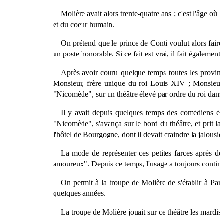
Molière avait alors trente-quatre ans ; c'est l'âge o
et du coeur humain.
On prétend que le prince de Conti voulut alors faire
un poste honorable. Si ce fait est vrai, il fait égalem
Après avoir couru quelque temps toutes les provin
Monsieur, frère unique du roi Louis XIV ; Monsieur 
"Nicomède", sur un théâtre élevé par ordre du roi dan
Il y avait depuis quelques temps des comédiens ét
"Nicomède", s'avança sur le bord du théâtre, et prit la
l'hôtel de Bourgogne, dont il devait craindre la jalousi
La mode de représenter ces petites farces après de
amoureux". Depuis ce temps, l'usage a toujours continu
On permit à la troupe de Molière de s'établir à Pari
quelques années.
La troupe de Molière jouait sur ce théâtre les mardis, 