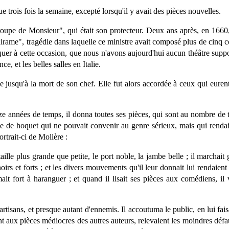
 trois fois la semaine, excepté lorsqu'il y avait des pièces nouvelles.
 Troupe de Monsieur", qui était son protecteur. Deux ans après, en 1660,
Mirame", tragédie dans laquelle ce ministre avait composé plus de cinq ce
arquer à cette occasion, que nous n'avons aujourd'hui aucun théâtre suppo
, et les belles salles en Italie.
le jusqu'à la mort de son chef. Elle fut alors accordée à ceux qui euren
e années de temps, il donna toutes ses pièces, qui sont au nombre de tre
pèce de hoquet qui ne pouvait convenir au genre sérieux, mais qui rend
trait-ci de Molière :
a taille plus grande que petite, le port noble, la jambe belle ; il marchait
ls noirs et forts ; et les divers mouvements qu'il leur donnait lui rend
mait fort à haranguer ; et quand il lisait ses pièces aux comédiens, il 
rtisans, et presque autant d'ennemis. Il accoutuma le public, en lui fai
t aux pièces médiocres des autres auteurs, relevaient les moindres déf