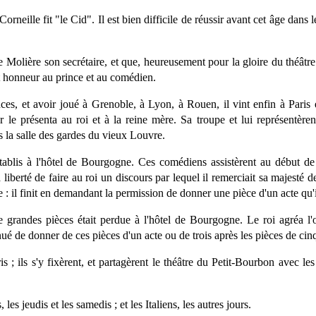
ù Corneille fit "le Cid". Il est bien difficile de réussir avant cet âge d
 Molière son secrétaire, et que, heureusement pour la gloire du théâtre 
ent honneur au prince et au comédien.
ces, et avoir joué à Grenoble, à Lyon, à Rouen, il vint enfin à Pari
le présenta au roi et à la reine mère. Sa troupe et lui représentèren
s la salle des gardes du vieux Louvre.
ablis à l'hôtel de Bourgogne. Ces comédiens assistèrent au début de 
 liberté de faire au roi un discours par lequel il remerciait sa majesté
e : il finit en demandant la permission de donner une pièce d'un acte qu'
 grandes pièces était perdue à l'hôtel de Bourgogne. Le roi agréa l'of
é de donner de ces pièces d'un acte ou de trois après les pièces de cin
s ; ils s'y fixèrent, et partagèrent le théâtre du Petit-Bourbon avec le
les jeudis et les samedis ; et les Italiens, les autres jours.