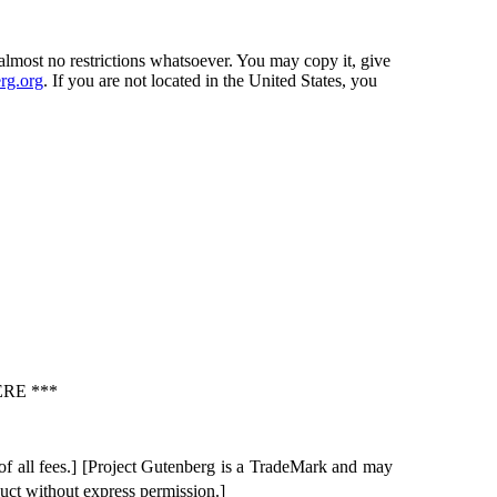
almost no restrictions whatsoever. You may copy it, give
rg.org
. If you are not located in the United States, you
RE ***
of all fees.] [Project Gutenberg is a TradeMark and may
duct without express permission.]