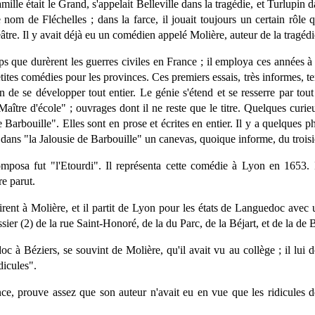
lle était le Grand, s'appelait Belleville dans la tragédie, et Turlupin 
e nom de Fléchelles ; dans la farce, il jouait toujours un certain rôle
re. Il y avait déjà eu un comédien appelé Molière, auteur de la tragéd
 que durèrent les guerres civiles en France ; il employa ces années à cu
petites comédies pour les provinces. Ces premiers essais, très informes, ten
n de se développer tout entier. Le génie s'étend et se resserre par tou
aître d'école" ; ouvrages dont il ne reste que le titre. Quelques cur
de Barbouille". Elles sont en prose et écrites en entier. Il y a quelques 
 dans "la Jalousie de Barbouille" un canevas, quoique informe, du tro
omposa fut "l'Etourdi". Il représenta cette comédie à Lyon en 1653. 
e parut.
irent à Molière, et il partit de Lyon pour les états de Languedoc ave
er (2) de la rue Saint-Honoré, de la du Parc, de la Béjart, et de la de B
oc à Béziers, se souvint de Molière, qu'il avait vu au collège ; il lui
dicules".
ince, prouve assez que son auteur n'avait eu en vue que les ridicules d