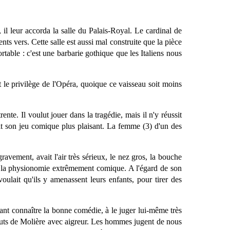
 il leur accorda la salle du Palais-Royal. Le cardinal de
nts vers. Cette salle est aussi mal construite que la pièce
rtable : c'est une barbarie gothique que les Italiens nous
t le privilège de l'Opéra, quoique ce vaisseau soit moins
nte. Il voulut jouer dans la tragédie, mais il n'y réussit
ait son jeu comique plus plaisant. La femme (3) d'un des
 gravement, avait l'air très sérieux, le nez gros, la bouche
aient la physionomie extrêmement comique. A l'égard de son
voulait qu'ils y amenassent leurs enfants, pour tirer des
sant connaître la bonne comédie, à le juger lui-même très
auts de Molière avec aigreur. Les hommes jugent de nous