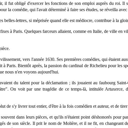
r, il fut obligé d'exercer les fonctions de son emploi auprès du roi. I
ur la comédie, qui l'avait déterminé à faire ses études, se réveilla avec
es belles-lettres, si méprisée quand elle est médiocre, contribue à la gloi
ixes à Paris. Quelques farceurs allaient, comme en Italie, de ville en vi
pièce.
 l'avilissement, vers l'année 1630. Ses premières comédies, qui étaient a
t à Paris. Bientôt après, la passion du cardinal de Richelieu pour les spe
 que nous n'en voyons aujourd'hui.
vaient du talent pour la déclamation ; ils jouaient au faubourg Saint-
Théâtre". On voit par une tragédie de ce temps-là, intitulée Artaxer
 de s'y livrer tout entier, d'être à la fois comédien et auteur, et de tirer d
souvent dans leurs pièces, et qu'ils n'étaient point déshonorés pour par
gés de son siècle. Il prit le nom de Molière, et il ne fit, en changeant