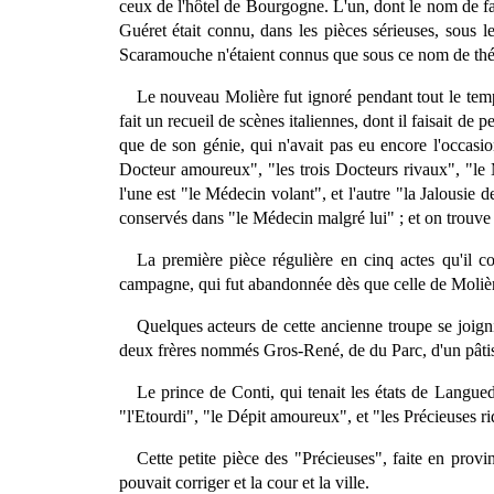
ceux de l'hôtel de Bourgogne. L'un, dont le nom de fami
Guéret était connu, dans les pièces sérieuses, sous l
Scaramouche n'étaient connus que sous ce nom de théât
Le nouveau Molière fut ignoré pendant tout le temps
fait un recueil de scènes italiennes, dont il faisait de 
que de son génie, qui n'avait pas eu encore l'occasio
Docteur amoureux", "les trois Docteurs rivaux", "le M
l'une est "le Médecin volant", et l'autre "la Jalousie 
conservés dans "le Médecin malgré lui" ; et on trouve
La première pièce régulière en cinq actes qu'il c
campagne, qui fut abandonnée dès que celle de Molièr
Quelques acteurs de cette ancienne troupe se joign
deux frères nommés Gros-René, de du Parc, d'un pâtissi
Le prince de Conti, qui tenait les états de Langued
"l'Etourdi", "le Dépit amoureux", et "les Précieuses ri
Cette petite pièce des "Précieuses", faite en prov
pouvait corriger et la cour et la ville.