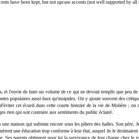
ents have been kept, but not upcase accents (not well supported by all 
s, et l'envie de faire un volume de ce qui ne devrait remplir que peu de
ontes populaires aussi faux qu'insipides. On y ajoute souvent des critiqu
d'éviter cet écueil dans cette courte histoire de la vie de Molière ; on
es rien qui soit contraire aux sentiments du public éclairé.
 une maison qui subsiste encore sous les piliers des halles. Son père, J
èrent une éducation trop conforme à leur état, auquel ils le destinaient 
ire. Ses parents obtinrent pour lui la survivance de leur charge chez le 