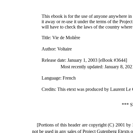
This ebook is for the use of anyone anywhere in t
it away or re-use it under the terms of the Proje
will have to check the laws of the country where
Title
: Vie de Molière
Author
: Voltaire
Release date
: January 1, 2003 [eBook #3644]
Most recently updated: January 8, 202
Language
: French
Credits
: This etext was produced by Laurent Le 
*** 
[Portions of this header are copyright (C) 2001 by
not be used in any sales of Project Gutenberg Etexts o