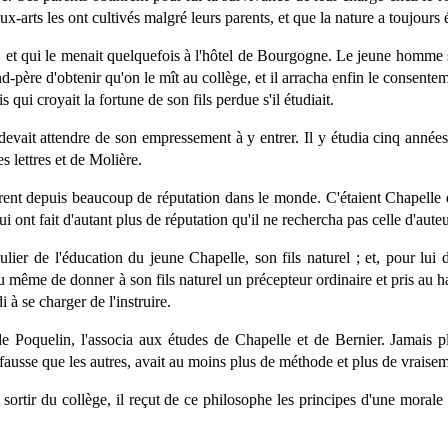
-arts les ont cultivés malgré leurs parents, et que la nature a toujours 
 et qui le menait quelquefois à l'hôtel de Bourgogne. Le jeune homme se
d-père d'obtenir qu'on le mît au collège, et il arracha enfin le consente
qui croyait la fortune de son fils perdue s'il étudiait.
devait attendre de son empressement à y entrer. Il y étudia cinq années
s lettres et de Molière.
urent depuis beaucoup de réputation dans le monde. C'étaient Chapelle e
ui ont fait d'autant plus de réputation qu'il ne rechercha pas celle d'auteu
ier de l'éducation du jeune Chapelle, son fils naturel ; et, pour lui do
ieu même de donner à son fils naturel un précepteur ordinaire et pris au 
 à se charger de l'instruire.
oquelin, l'associa aux études de Chapelle et de Bernier. Jamais plus 
ausse que les autres, avait au moins plus de méthode et plus de vraisembl
ortir du collège, il reçut de ce philosophe les principes d'une morale p