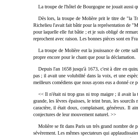
La troupe de l'hôtel de Bourgogne ne jouait aussi que
Dès lors, la troupe de Molière prit le titre de "la
Richelieu l'avait fait bâtir pour la représentation de "
pour laquelle elle fut bâtie ; et je suis obligé de rem
reprochent avec raison. Les bonnes pièces sont en France
La troupe de Molière eut la jouissance de cette sal
propre encore pour le chant que pour la déclamation.
Depuis l'an 1658 jusqu'à 1673, c'est à dire en quinz
pas ; il avait une volubilité dans la voix, et une es
meilleurs comédiens que nous ayons eus a donné ce por
<< Il n'était ni trop gras ni trop maigre ; il avait l
grande, les lèvres épaisses, le teint brun, les sourci
caractère, il était doux, complaisant, généreux. Il ai
conjectures de leur mouvement naturel. >>
Molière se fit dans Paris un très grand nombre de pa
sévèrement. Les mêmes spectateurs qui applaudissaien