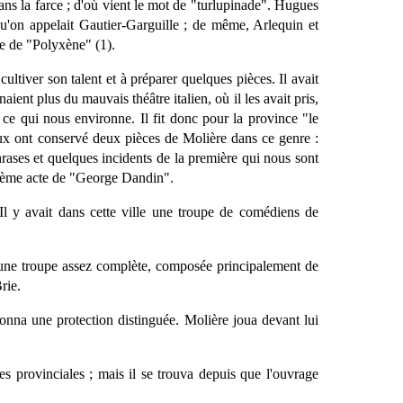
dans la farce ; d'où vient le mot de "turlupinade". Hugues
 qu'on appelait Gautier-Garguille ; de même, Arlequin et
ie de "Polyxène" (1).
ltiver son talent et à préparer quelques pièces. Il avait
aient plus du mauvais théâtre italien, où il les avait pris,
t ce qui nous environne. Il fit donc pour la province "le
ieux ont conservé deux pièces de Molière dans ce genre :
phrases et quelques incidents de la première qui nous sont
isième acte de "George Dandin".
Il y avait dans cette ville une troupe de comédiens de
c une troupe assez complète, composée principalement de
rie.
 donna une protection distinguée. Molière joua devant lui
es provinciales ; mais il se trouva depuis que l'ouvrage