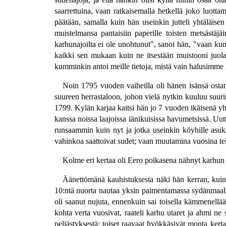
saarrettuina, vaan ratkaisemalla hetkellä joko luot
päätään, samalla kuin hän useinkin jutteli yhtäläisen
muistelmansa pantaisiin paperille toisten metsästäj
karhunajoilta ei ole unohtunut", sanoi hän, "vaan kun
kaikki sen mukaan kuin ne itsestään muistooni juola
kumminkin antoi meille tietoja, mistä vain halusimme n
Noin 1795 vuoden vaiheilla oli hänen isänsä osta
suureen herrastaloon, johon vielä nytkin kuuluu suuri
1799. Kylän karjaa kaitsi hän jo 7 vuoden ikäisenä y
kanssa noissa laajoissa iänikuisissa havumetsissä. Uutt
runsaammin kuin nyt ja jotka useinkin köyhille asuk
vahinkoa saattoivat sudet; vaan muutamina vuosina teki
Kolme eri kertaa oli Eero poikasena nähnyt karhun 
Äänettömänä kauhistuksesta näki hän kerran, kuink
10:ntä nuorta nautaa yksin paimentamassa sydänmaalla
oli saanut nujuta, ennenkuin sai toisella kämmenellää
kohta verta vuosivat, raateli karhu utaret ja ahmi ne
peljästyksestä; toiset raavaat hyökkäsivät monta ke