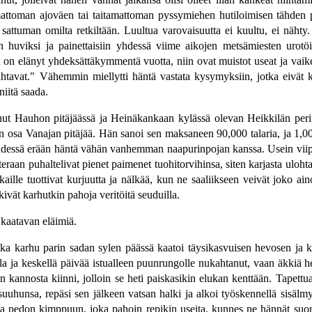
tamattoman ajoväen tai taitamattoman pyssymiehen hutiloimisen tähden
 sattuman omilta retkiltään. Luultua varovaisuutta ei kuultu, ei näht
äin huviksi ja painettaisiin yhdessä viime aikojen metsämiesten urot
 on elänyt yhdeksättäkymmentä vuotta, niin ovat muistot useat ja vaike
htavat." Vähemmin miellytti häntä vastata kysymyksiin, jotka eivät k
iitä saada.
nut Hauhon pitäjäässä ja Heinäkankaan kylässä olevan Heikkilän peri
n osa Vanajan pitäjää. Hän sanoi sen maksaneen 90,000 talaria, ja 1,000
hdessä erään häntä vähän vanhemman naapurinpojan kanssa. Usein viipy
eraan puhaltelivat pienet paimenet tuohitorvihinsa, siten karjasta ulohtaa
kaille tuottivat kurjuutta ja nälkää, kun ne saaliikseen veivät joko 
vät karhutkin pahoja veritöitä seuduilla.
kaatavan eläimiä.
a karhu parin sadan sylen päässä kaatoi täysikasvuisen hevosen ja kan
 ja keskellä päivää istualleen puunrungolle nukahtanut, vaan äkkiä h
n kannosta kiinni, jolloin se heti paiskasikin elukan kenttään. Tapettu
 suuhunsa, repäsi sen jälkeen vatsan halki ja alkoi työskennellä sisäl
rtaa pedon kimppuun, joka pahoin repikin useita, kunnes ne hännät su