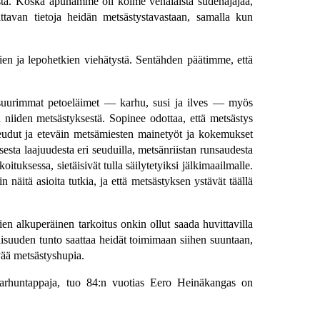
mista. Koska apunamme oli kolme venäläistä sudenajajaa,
tavan tietoja heidän metsästystavastaan, samalla kun
tkien ja lepohetkien viehätystä. Sentähden päätimme, että
n suurimmat petoeläimet — karhu, susi ja ilves — myös
 niiden metsästyksestä. Sopinee odottaa, että metsästys
i seudut ja eteväin metsämiesten mainetyöt ja kokemukset
isesta laajuudesta eri seuduilla, metsänriistan runsaudesta
tuksessa, sietäisivät tulla säilytetyiksi jälkimaailmalle.
 näitä asioita tutkia, ja että metsästyksen ystävät täällä
ien alkuperäinen tarkoitus onkin ollut saada huvittavilla
llisuuden tunto saattaa heidät toimimaan siihen suuntaan,
vää metsästyshupia.
 karhuntappaja, tuo 84:n vuotias Eero Heinäkangas on