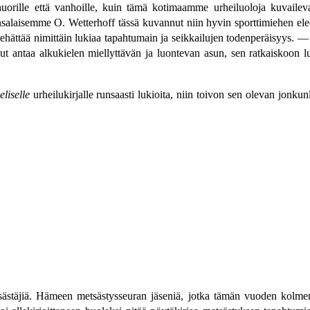
orille että vanhoille, kuin tämä kotimaamme urheiluoloja kuvailev
kansalaisemme O. Wetterhoff tässä kuvannut niin hyvin sporttimiehen ele
iehättää nimittäin lukiaa tapahtumain ja seikkailujen todenperäisyys. 
nut antaa alkukielen miellyttävän ja luontevan asun, sen ratkaiskoon l
liselle
urheilukirjalle runsaasti lukioita, niin toivon sen olevan jonk
metsästäjiä. Hämeen metsästysseuran jäseniä, jotka tämän vuoden kol