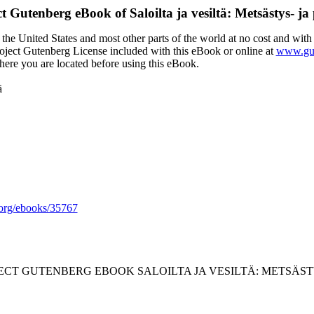
ct Gutenberg eBook of
Saloilta ja vesiltä: Metsästys- ja
the United States and most other parts of the world at no cost and with
Project Gutenberg License included with this eBook or online at
www.gut
here you are located before using this eBook.
ä
org/ebooks/35767
JECT GUTENBERG EBOOK SALOILTA JA VESILTÄ: METSÄSTY