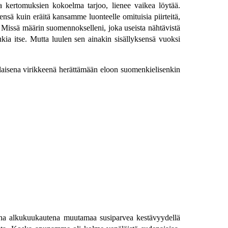
a kertomuksien kokoelma tarjoo, lienee vaikea löytää.
ensä kuin eräitä kansamme luonteelle omituisia piirteitä,
— Missä määrin suomennokselleni, joka useista nähtävistä
ukia itse. Mutta luulen sen ainakin sisällyksensä vuoksi
unlaisena virikkeenä herättämään eloon suomenkielisenkin
mena alkukuukautena muutamaa susiparvea kestävyydellä