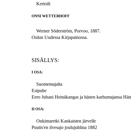
Kertoili
ONNI WETTERHOFF
Werner Söderström, Porvoo, 1887.
Oulun Uudessa Kirjapainossa.
SISÄLLYS:
I OSA:
Suomentajalta
Esipuhe
Eero Juhani Heinäkangas ja hänen karhumajansa Hä
II OSA:
Onkimaretki Kankaisten järvelle
Puutis'en ilvesajo joulujuhlina 1882