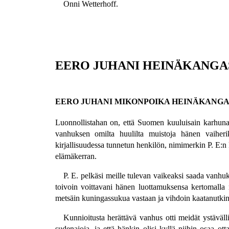
Onni Wetterhoff.
EERO JUHANI HEINÄKANGA
EERO JUHANI MIKONPOIKA HEINÄKANGA
Luonnollistahan on, että Suomen kuuluisain karhuna
vanhuksen omilta huulilta muistoja hänen vaiher
kirjallisuudessa tunnetun henkilön, nimimerkin P. E:
elämäkerran.
P. E. pelkäsi meille tulevan vaikeaksi saada vanh
toivoin voittavani hänen luottamuksensa kertomalla nii
metsäin kuningassukua vastaan ja vihdoin kaatanutkin
Kunnioitusta herättävä vanhus otti meidät ystäväll
sudenajoja, ja että hänkin olisi kyllä niihin osaa ot