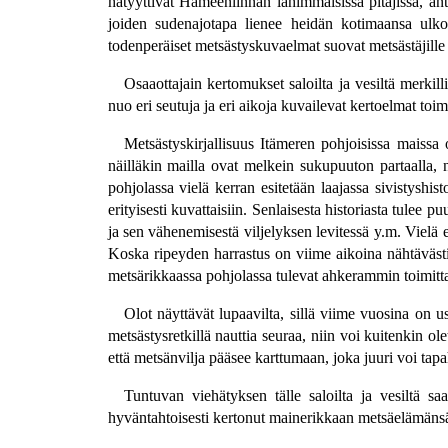
hätyyttivät Hämeenlinnan lähimmäisissä pitäjissä, an
joiden sudenajotapa lienee heidän kotimaansa ulko
todenperäiset metsästyskuvaelmat suovat metsästäjille
Osaaottajain kertomukset saloilta ja vesiltä merkil
nuo eri seutuja ja eri aikoja kuvailevat kertoelmat toi
Metsästyskirjallisuus Itämeren pohjoisissa maiss
näilläkin mailla ovat melkein sukupuuton partaalla, 
pohjolassa vielä kerran esitetään laajassa sivistyshi
erityisesti kuvattaisiin. Senlaisesta historiasta tulee 
ja sen vähenemisestä viljelyksen levitessä y.m. Vielä e
Koska ripeyden harrastus on viime aikoina nähtävästi l
metsärikkaassa pohjolassa tulevat ahkerammin toimit
Olot näyttävät lupaavilta, sillä viime vuosina on u
metsästysretkillä nauttia seuraa, niin voi kuitenkin o
että metsänvilja pääsee karttumaan, joka juuri voi tap
Tuntuvan viehätyksen tälle saloilta ja vesiltä 
hyväntahtoisesti kertonut mainerikkaan metsäelämänsä