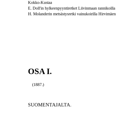
Kokko-Kustaa
E. Doll'in hylkeenpyyntiretket Liivinmaan rannikoilla
H. Molanderin metsästysretki vainukoirilla Hirvimäen 
OSA I.
(1887.)
SUOMENTAJALTA.