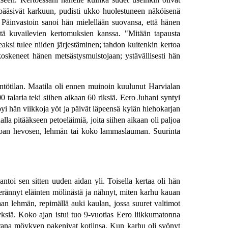
 pääsivät karkuun, pudisti ukko huolestuneen näköisenä
y. Päinvastoin sanoi hän mielellään suovansa, että hänen
öitä kuvailevien kertomuksien kanssa. "Mitään tapausta
aksi tulee niiden järjestäminen; tahdon kuitenkin kertoa
oskeneet hänen metsästysmuistojaan; ystävällisesti hän
ntötilan. Maatila oli ennen muinoin kuulunut Harvialan
 talaria teki siihen aikaan 60 riksiä. Eero Juhani syntyi
i hän viikkoja yöt ja päivät läpeensä kylän hiehokarjan
lla pitääkseen petoeläimiä, joita siihen aikaan oli paljoa
ainoan hevosen, lehmän tai koko lammaslauman. Suurinta
toi sen sitten uuden aidan yli. Toisella kertaa oli hän
erännyt eläinten mölinästä ja nähnyt, miten karhu kauan
aan lehmän, repimällä auki kaulan, jossa suuret valtimot
myksiä. Koko ajan istui tuo 9-vuotias Eero liikkumatonna
orana möykyen pakenivat kotiinsa. Kun karhu oli syönyt