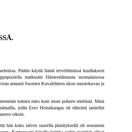
SÄ.
elmissa. Päätin käydä häntä tervehtimässä kuullakseni
ppupuolella matkustin Hämeenlinnasta suomalaisessa
ös kerran antanut Suomen Kuvalehteen ukon muotokuvan ja
lut enemmän toimen mies kuin moni puheen miehistä. Minä
sämailla, joilla Eero Heinäkangas oli sitkeästi taistellut
uneen oikein.
ttä hän koko talven suurella jännityksellä oli seurannut
ämiseen. Kertoessani hänelle kuinka sudet useinkin olivat