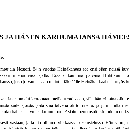
S JA HÄNEN KARHUMAJANSA HÄMEES
S.
mpujain Nestori, 84:n vuotias Heinäkangas saa ensi sijan näissä kuva
ikkaan miehuutensa ajalta. Eräänä kauniina päivänä Huhtikuun lo
n kanssa, joka jo vanhastaan oli tuttu iäkkäälle Heinäkankaalle ja my
uksen laveammalti kertomaan meille urotöistään, sillä hän oli aina ol
stä sudenajoista, joita sinä talvena oli toimitettu, ja juuri niillä met
 koko hallitsiasuvun sukupuuttoon. Asiain meno osoittikin minun otaks
isesti vastaan, ja kohta olimme vilkkaassa keskustelussa. Hän sanoi, e
tanut, jolleivät hänen vanhat jalkansa olisi olleet liian kankeat hiiht