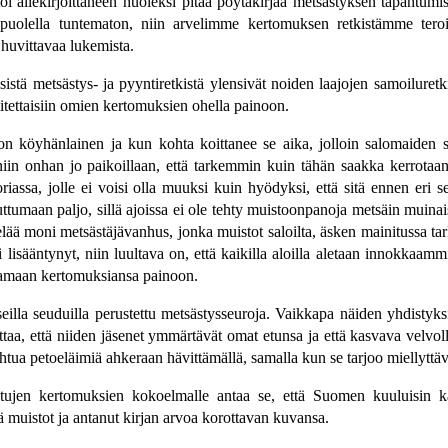
toi allekirjoittaneen huoleksi pitää pöytäkirjaa metsästyksen tapahtu
puolella tuntematon, niin arvelimme kertomuksen retkistämme teroit
 huvittavaa lukemista.
lisistä metsästys- ja pyyntiretkistä ylensivät noiden laajojen samoilure
mitettaisiin omien kertomuksien ohella painoon.
a on köyhänlainen ja kun kohta koittanee se aika, jolloin salomaide
niin onhan jo paikoillaan, että tarkemmin kuin tähän saakka kerrotaan
storiassa, jolle ei voisi olla muuksi kuin hyödyksi, että sitä ennen er
puuttumaan paljo, sillä ajoissa ei ole tehty muistoonpanoja metsäin muina
lää moni metsästäjävanhus, jonka muistot saloilta, äsken mainitussa tarkoi
isääntynyt, niin luultava on, että kaikilla aloilla aletaan innokkaammin
tamaan kertomuksiansa painoon.
seilla seuduilla perustettu metsästysseuroja. Vaikkapa näiden yhdistyks
lettaa, että niiden jäsenet ymmärtävät omat etunsa ja että kasvava velvo
ahtua petoeläimiä ahkeraan hävittämällä, samalla kun se tarjoo miellyttä
saatujen kertomuksien kokoelmalle antaa se, että Suomen kuuluisin
 muistot ja antanut kirjan arvoa korottavan kuvansa.