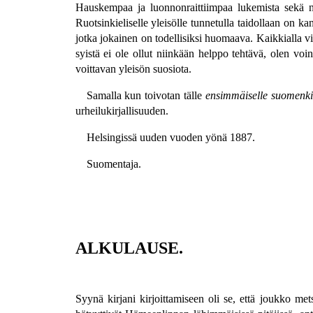
Hauskempaa ja luonnonraittiimpaa lukemista sekä nu
Ruotsinkieliselle yleisölle tunnetulla taidollaan on 
jotka jokainen on todellisiksi huomaava. Kaikkialla v
syistä ei ole ollut niinkään helppo tehtävä, olen voi
voittavan yleisön suosiota.
Samalla kun toivotan tälle
ensimmäiselle suomenkie
urheilukirjallisuuden.
Helsingissä uuden vuoden yönä 1887.
Suomentaja.
ALKULAUSE.
Syynä kirjani kirjoittamiseen oli se, että joukko 