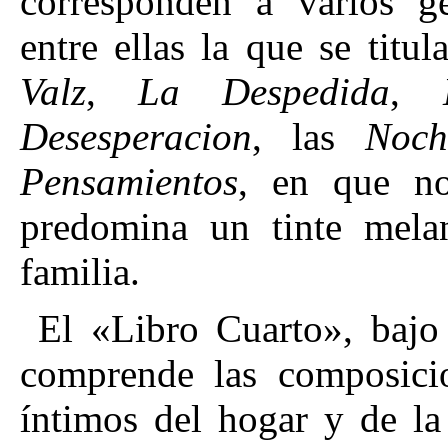
corresponden á varios g
entre ellas la que se titu
Valz
,
La Despedida
,
Desesperacion
, las
Noch
Pensamientos
, en que no
predomina un tinte mela
familia.
El «Libro Cuarto», bajo
comprende las composicio
íntimos del hogar y de la