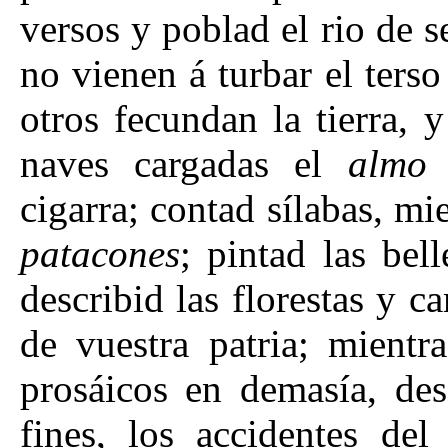
versos y poblad el rio de s
no vienen á turbar el ters
otros fecundan la tierra, 
naves cargadas el
almo
cigarra; contad sílabas, mi
patacones
; pintad las bel
describid las florestas y c
de vuestra patria; mientr
prosáicos en demasía, de
fines, los accidentes de