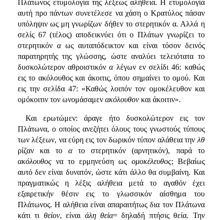
Πλάτωνος ετυμολογία της λέξεως αλήθεια. Η ετυμολογία
αυτή προ πάντων συνετέλεσε να χάση ο Κρατύλος πάσαν
υπόληψιν ως μη γνωρίζων δήθεν το στερητικόν α. Αλλά η
σελίς 67 (τέλος) αποδεικνύει ότι ο Πλάτων γνωρίζει το
στερητικόν
α
ως αυταπόδεικτον και είναι τόσον δεινός
παρατηρητής της γλώσσης, ώστε αναλύει τελειότατα το
δυσκολώτερον αθροιστικόν
α
λέγων εν σελίδι 46: καθώς
εις το ακόλουθος και άκοιτις, όπου σημαίνει το ομού. Και
εις την σελίδα 47: «Καθώς λοιπόν τον ομοκέλευθον και
ομόκοιτιν τον ωνομάσαμεν
ακόλουθον
και άκοιτιν».
Και ερωτώμεν: άραγε ήτο δυσκολώτερον εις τον
Πλάτωνα, ο οποίος ανεζήτει όλους τους γνωστούς τύπους
των λέξεων, να εύρη εις τον δωρικόν τύπον αλάθεια την
λθ
ρίζαν και το
α
το στερητικόν (αρνητικόν), παρά το
ακόλουθος
να το ερμηνεύση ως
ομοκέλευθος
; Βεβαίως
αυτό δεν είναι δυνατόν, ώστε κάτι άλλο θα συμβαίνη. Και
πραγματικώς η λέξις αλήθεια μετά το αγαθόν έχει
εξαιρετικήν θέσιν εις το γλωσσικόν αίσθημα του
Πλάτωνος. Η αλήθεια είναι απαραιτήτως δια τον Πλάτωνα
κάτι τι
θείον
, είναι
άλη θεία
= δηλαδή πτήσις θεία. Την