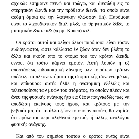
αρχικώς εσήμαινε πεινώ και τρώγω, και διεσώθη εις το
στερητικόν &αν& και την πρόθεσιν &εν&, τα οποία είναι
ακόμη όμοια εις την λατινικήν γλώσσαν (in). Παρόμοια
είναι το λιχουδιστικόν &μλ μλ&, το θρηνητικόν &i&, το
μασητικόν &κα-κα& (γερμ. Kauen) κτλ.
Οι κρότοι αυτοί και ολίγοι άλλοι παρόμοιοι είναι τόσον
ευδιάγνωστοι, ώστε κάλλιστα έν ζώον όταν δεν βλέπη το
άλλο και ακούη από το στόμα του τον κρότον &εκ&,
εννοεί ότι τούτο κάμνει εμετόν. Αυτή λοιπόν η εξ
αποστάσεως ειδοποιητική δύναμις των τοιούτων κρότων
υπέδειξε τα πλεονεκτήματα της στοματικής συνεννοήσεως,
και επίκουρος αυτής ήλθε η ανατομική εξέλιξις και
τελειοποίησις των μυών του στόματος, το οποίον πλέον και
άνευ της φυσικής ανάγκης ήτο εις θέσιν παιγνιωδώς πως να
αποδώση εκείνους τους ήχους και κρότους με την
βεβαιότητα, ότι το άλλο ζώον το οποίον ακούει, θα νομίση
ότι πρόκειται περί αληθινού εμετού, ή άλλης αναλόγου
φυσικής ανάγκης.
Και από του σημείου τούτου ο κρότος αυτός είναι