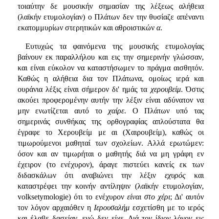
τοιαύτην δε μουσικήν σημασίαν της λέξεως αλήθεια
(λαϊκήν ετυμολογίαν) ο Πλάτων δεν την θυσίαζε απέναντι
εκατομμυρίων στερητικών και αθροιστικών
α
.
Ευτυχώς τα φαινόμενα της μουσικής ετυμολογίας
βαίνουν εκ παραλλήλου και εις την σημερινήν γλώσσαν,
και είναι εύκολον να καταστήσωμεν το πράγμα αισθητόν.
Καθώς η αλήθεια δια τον Πλάτωνα, ομοίως ιερά και
ουράνια λέξις είναι σήμερον δι' ημάς τα
χερουβείμ
. Όστις
ακούει προφερομένην αυτήν την λέξιν είναι αδύνατον να
μην ενωτίζεται αυτό το
χαίρε
. Ο Πλάτων υπό τας
σημερινάς συνθήκας της ορθογραφίας απλούστατα θα
έγραφε το Χερουβείμ με αι (Χαιρουβείμ), καθώς οι
τιμωρούμενοι μαθηταί των σχολείων. Αλλά ερωτώμεν:
όσον και αν τιμωρήται ο μαθητής διά να μη γράφη εν
έχειρον (το ενέχυρον), άραγε πιστεύει κανείς εκ των
διδασκάλων ότι αναβιώνει την λέξιν
εχυρός
και
καταστρέφει την κοινήν αντίληψιν (λαϊκήν ετυμολογίαν,
volksetymologie) ότι το ενέχυρον
είναι στο χέρι
; Δι' αυτόν
τον λόγον αρχαιόθεν η
Ιερουσαλήμ
εσχετίσθη με το ιερός
και έλαβε δασείαν, ενώ δεν είχε. Διά τον ίδιον λόγον εις