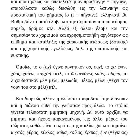
και απαιτήσεως και απετέλεσε μίαν προσταγήν = πήγαινε,
απαράλλακτα καθώς διεσώθη εις την λατινικήν ως
προστακτική του ρήματος io (i = πήγαινε), ελληνιστί ίθι.
Βαθμηδόν το αυτό έλαβε και την σημασίαν του πορεύομαι,
πορεία, δρόμος κτλ. Αλλά εξ άλλου έλαβε και την
σημασίαν του χαρισμού και εχρησιμοποιήθη αργότερον ως
επίθημα και κατάληξις της χαριστικής πτώσεως (δοτικής)
και της χαριστικής εγκλίσεως, δηλ. της υποτακτικής και
ευκτικής.
Ομοίως το
ο (οχ)
έγινε αρνητικόν
ου, ουχί
, το
χα
έγινε
χάος, χαίνω, καγχάζω
κτλ, το
σα
ανδάνω, satis, satigen
, το
λιχουδιστικόν
μλ
= μέλι, μελωδία, μέλος, μέλει (=έχει τον
νουν του στο μέλι) κτλ.
Και διαρκώς πλέον η γλώσσα τροφοδοτεί την διάνοιαν
και η διάνοια ωθεί την γλώσσαν προς άλλα. Το στόμα
γίνεται τελειοτάτη μιμητική μηχανή. Δι' αυτό αρχίζει να
μιμήται και ήχους παραγομένους εις άλλο μέρος του
σώματος καθώς είναι ο κρότος της κοιλίας gut και σημαίνει
κυρτός, γύρος, κύκλος, κύμα, κοίλος, έγκυος, ξυν
(=έγκυος)