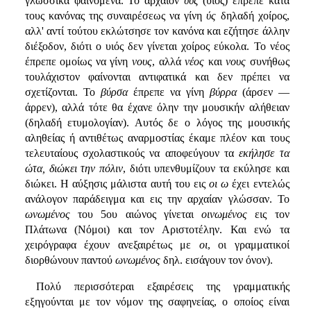
γλωσσικά φαινόμενα. Το αρχαίον
υύς
(υιός) έπρεπε κατά
τους κανόνας της συναιρέσεως να γίνη
ύς
δηλαδή χοίρος,
αλλ' αντί τούτου εκλώτσησε τον κανόνα και εζήτησε άλλην
διέξοδον, διότι ο υιός δεν γίνεται χοίρος εύκολα. Το νέος
έπρεπε ομοίως να γίνη
νους
, αλλά
νέος
και
νους
συνήθως
τουλάχιστον φαίνονται αντιφατικά και δεν πρέπει να
σχετίζονται. Το
βύρσα
έπρεπε να γίνη
βύρρα
(άρσεν —
άρρεν), αλλά τότε θα έχανε όλην την μουσικήν αλήθειαν
(δηλαδή ετυμολογίαν). Αυτός δε ο λόγος της μουσικής
αληθείας ή αντιθέτως αναρμοστίας έκαμε πλέον και τους
τελευταίους σχολαστικούς να αποφεύγουν τα
εκήλησε τα
ώτα, διώκει την πόλιν
, διότι υπενθυμίζουν τα εκύλησε και
διώκει. Η αύξησις μάλιστα αυτή του εις
οι ω
έχει εντελώς
ανάλογον παράδειγμα και εις την αρχαίαν γλώσσαν. Το
ωνωμένος
του 5ου αιώνος γίνεται
οινωμένος
εις τον
Πλάτωνα (Νόμοι) και τον Αριστοτέλην. Και ενώ τα
χειρόγραφα έχουν ανεξαιρέτως με
οι
, οι γραμματικοί
διορθώνουν παντού
ωνωμένος
δηλ. εισάγουν τον όνον).
Πολύ περισσότεραι εξαιρέσεις της γραμματικής
εξηγούνται με τον νόμον της σαφηνείας, ο οποίος είναι