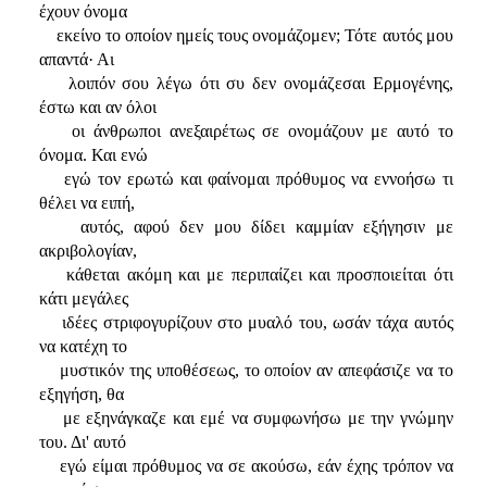
έχουν όνομα
εκείνο το οποίον ημείς τους ονομάζομεν; Τότε αυτός μου
απαντά· Αι
λοιπόν σου λέγω ότι συ δεν ονομάζεσαι Ερμογένης,
έστω και αν όλοι
οι άνθρωποι ανεξαιρέτως σε ονομάζουν με αυτό το
όνομα. Και ενώ
εγώ τον ερωτώ και φαίνομαι πρόθυμος να εννοήσω τι
θέλει να ειπή,
αυτός, αφού δεν μου δίδει καμμίαν εξήγησιν με
ακριβολογίαν,
κάθεται ακόμη και με περιπαίζει και προσποιείται ότι
κάτι μεγάλες
ιδέες στριφογυρίζουν στο μυαλό του, ωσάν τάχα αυτός
να κατέχη το
μυστικόν της υποθέσεως, το οποίον αν απεφάσιζε να το
εξηγήση, θα
με εξηνάγκαζε και εμέ να συμφωνήσω με την γνώμην
του. Δι' αυτό
εγώ είμαι πρόθυμος να σε ακούσω, εάν έχης τρόπον να