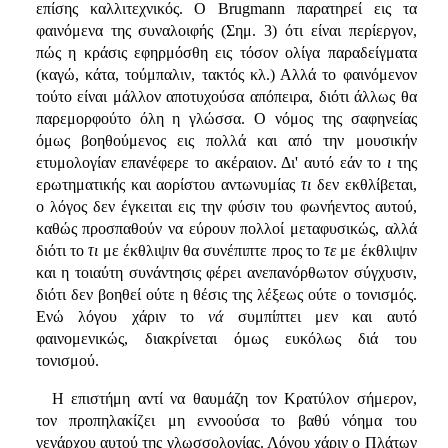
επίσης καλλιτεχνικός. Ο Brugmann παρατηρεί εις τα
φαινόμενα της συναλοιφής (Σημ. 3) ότι είναι περίεργον,
πώς η κράσις εφηρμόσθη εις τόσον ολίγα παραδείγματα
(καγώ, κάτα, τούμπαλιν, τακτός κλ.) Αλλά το φαινόμενον
τούτο είναι μάλλον αποτυχούσα απόπειρα, διότι άλλως θα
παρεμορφούτο όλη η γλώσσα. Ο νόμος της σαφηνείας
όμως βοηθούμενος εις πολλά και από την μουσικήν
ετυμολογίαν επανέφερε το ακέραιον. Δι' αυτό εάν το
ι
της
ερωτηματικής και αορίστου αντωνυμίας
τι
δεν εκθλίβεται,
ο λόγος δεν έγκειται εις την φύσιν του φωνήεντος αυτού,
καθώς προσπαθούν να εύρουν πολλοί μεταφυσικώς, αλλά
διότι το
τι
με έκθλιψιν θα συνέπιπτε προς το
τε
με έκθλιψιν
και η τοιαύτη συνάντησις φέρει ανεπανόρθωτον σύγχυσιν,
διότι δεν βοηθεί ούτε η θέσις της λέξεως ούτε ο τονισμός.
Ενώ λόγου χάριν το
νά
συμπίπτει μεν και αυτό
φαινομενικώς, διακρίνεται όμως ευκόλως διά του
τονισμού.
Η επιστήμη αντί να θαυμάζη τον Κρατύλον σήμερον,
τον προπηλακίζει μη εννοούσα το βαθύ νόημα του
γενάρχου αυτού της γλωσσολογίας. Λόγου χάριν ο Πλάτων