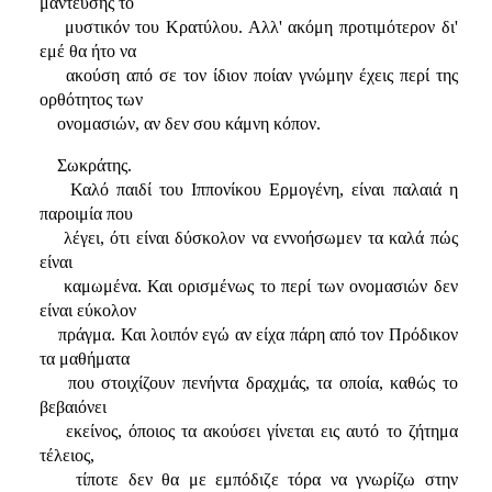
μαντεύσης το
μυστικόν του Κρατύλου. Αλλ' ακόμη προτιμότερον δι'
εμέ θα ήτο να
ακούση από σε τον ίδιον ποίαν γνώμην έχεις περί της
ορθότητος των
ονομασιών, αν δεν σου κάμνη κόπον.
Σωκράτης.
Καλό παιδί του Ιππονίκου Ερμογένη, είναι παλαιά η
παροιμία που
λέγει, ότι είναι δύσκολον να εννοήσωμεν τα καλά πώς
είναι
καμωμένα. Και ορισμένως το περί των ονομασιών δεν
είναι εύκολον
πράγμα. Και λοιπόν εγώ αν είχα πάρη από τον Πρόδικον
τα μαθήματα
που στοιχίζουν πενήντα δραχμάς, τα οποία, καθώς το
βεβαιόνει
εκείνος, όποιος τα ακούσει γίνεται εις αυτό το ζήτημα
τέλειος,
τίποτε δεν θα με εμπόδιζε τόρα να γνωρίζω στην