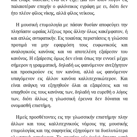
παλαιοτέραν εποχήν ο
φιλόνεικος
εγράφη με ει, διότι δεν
ήτο πλέον φίλος νίκης, αλλά φίλος νείκους.
Η μουσική ετυμολογία με πάσαν θυσίαν αποφεύγει την
πλησίασιν ωραίας λέξεως προς άλλην όλως κακέμφατον, ή
και απλώς αντιφατικήν. Εις τοιαύτας περιστάσεις η γλώσσα
προτιμά να μην εφαρμόση τους ευφωνικούς και
αναλογικούς κανόνας και να αποτελέση εξαίρεσιν του
κανόνος. Η εξαίρεσις όμως δεν είναι όπως την εννοεί μέχρι
σήμερον η γραμματική, δηλαδή ως φαινόμενον ανεξήγητον
και προσκρούον εις τον κανόνα, αλλά ως φαινόμενον
υπαγόμενον εις άλλον κανόνα καλλιτεχνικώτερον. Και
είναι ανάγκη να εξηγηθούν όλαι αι εξαιρέσεις και να
υπαχθούν εις τους κανόνας των, δηλαδή να ευρεθή ο
λόγος
των, διότι άλλως η γλωσσική έρευνα δεν δύναται να
ονομασθή επιστήμη.
Ημείς προσθέτοντες εις την γλωσσικήν επιστήμην πλην
άλλων και τους καλλιτεχνικούς νόμους της μουσικής
ετυμολογίας και της σαφηνείας εξηγούμεν τα δυσλυτώτερα