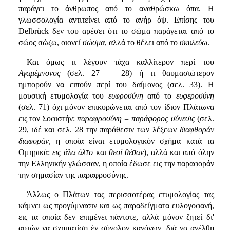
παράγει το άνθρωπος από το αναθρώσκω όπα. Η
γλωσσολογία αντιτείνει από το ανήρ όψ. Επίσης του
Delbrück δεν του αρέσει ότι το σώμα παράγεται από το
σώος σώζω, οιονεί
σώσμα
, αλλά το θέλει από το
σκυλεύω
.
Και όμως τι λέγουν τάχα καλλίτερον περί του
Αγαμέμνονος
(σελ. 27 — 28) ή τι θαυμασιώτερον
ημπορούν να ειπούν περί του δαίμονος (σελ. 33). Η
μουσική ετυμολογία του
ευφροσύνη
από το
ευφεροσύνη
(σελ. 71) όχι μόνον επικυρώνεται από τον ίδιον Πλάτωνα
εις τον Σοφιστήν:
παραφροσύνη = παράφορος σύνεσις
(σελ.
29, ιδέ και σελ. 28 την παράθεσιν των λέξεων
διαφθοράν
διαφοράν
, η οποία είναι ετυμολογικόν σχήμα κατά τα
Ομηρικά:
εις άλα άλτο
και
θεοί θέσαν
), αλλά και από όλην
την Ελληνικήν γλώσσαν, η οποία έδωσε εις την παραφοράν
την σημασίαν της παραφροσύνης.
Άλλως ο Πλάτων τας περισσοτέρας ετυμολογίας τας
κάμνει ως προγύμνασιν και ως παραδείγματα ευλογοφανή,
εις τα οποία δεν επιμένει πάντοτε, αλλά μόνον ζητεί δι'
αυτών να σχηματίση έν σύνολον κανόνων, διά να ανέλθη