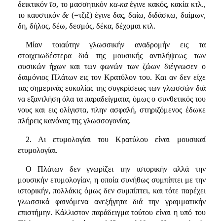
δεικτικόν
το
, το μασσητικόν
κα-κα
έγινε κακός, κακία κτλ.,
το καυστικόν
δε
(=τζιζ) έγινε δας, δαίω, διδάσκω, δαίμων,
δη, δήλος, δέω, δεσμός, δέκα, δέχομαι κτλ.
Μίαν τοιαύτην γλωσσικήν αναδρομήν εις τα
στοιχειωδέστερα διά της μουσικής αντιλήψεως των
φυσικών ήχων και των φωνών των ζώων διέγνωσεν ο
δαιμόνιος Πλάτων εις τον Κρατύλον του. Και αν δεν είχε
τας σημερινάς ευκολίας της συγκρίσεως των γλωσσών διά
να εξαντλήση όλα τα παραδείγματα, όμως ο συνθετικός του
νους και εις ολίγιστα, πλην ασφαλή, στηριζόμενος έδωκε
πλήρεις κανόνας της γλωσσογονίας.
2. Αι ετυμολογίαι του Κρατύλου είναι μουσικαί
ετυμολογίαι.
Ο Πλάτων δεν γνωρίζει την ιστορικήν αλλά την
μουσικήν ετυμολογίαν, η οποία συνήθως συμπίπτει με την
ιστορικήν, πολλάκις όμως δεν συμπίπτει, και τότε παρέχει
γλωσσικά φαινόμενα ανεξήγητα διά την γραμματικήν
επιστήμην. Κάλλιστον παράδειγμα τούτου είναι η υπό του