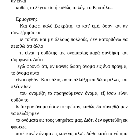
αν είναι
καθώς το λέγεις συ ή καθώς το λέγει ο Κρατύλος.
Ερμογένης.
Και όμως, καλέ Σωκράτη, το κατ' εμέ, όσον και αν
συνεζήτησα και
με τούτον και με άλλους πολλούς, δεν κατορθόνω να
πεισθώ ότι άλλο
τι είναι η ορθότης της ονομασίας παρά συνθήκη και
συμφωνία. Διότι
εγώ φρονώ ότι, αν κανείς δώση όνομα εις ένα πράγμα,
το όνομα αυτό
είναι ορθόν. Και πάλιν, αν το αλλάξη και δώση άλλο, και
πλέον δεν
του ονομάζη το προηγούμενον όνομα, εξ ίσου είναι
ορθόν το
δεύτερον όνομα όσον το πρώτον, καθώς δα συνηθίζομεν
να αλλάζωμεν
τα ονόματα εις τους υπηρέτας μας. Διότι δεν εφυτεύθη εκ
φύσεως
ποτέ κανέν όνομα εις κανένα, αλλ' εδόθη κατά τα νόμιμα