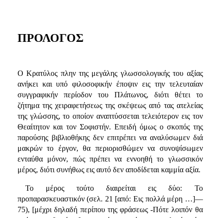
ΠΡΟΛΟΓΟΣ
Ο Κρατύλος πλην της μεγάλης γλωσσολογικής του αξίας
ανήκει και υπό φιλοσοφικήν έποψιν εις την τελευταίαν
συγγραφικήν περίοδον του Πλάτωνος, διότι θέτει το
ζήτημα της χειραφετήσεως της σκέψεως από τας ατελείας
της γλώσσης, το οποίον αναπτύσσεται τελειότερον εις τον
Θεαίτητον και τον Σοφιστήν. Επειδή όμως ο σκοπός της
παρούσης βιβλιοθήκης δεν επιτρέπει να αναλύσωμεν διά
μακρών το έργον, θα περιορισθώμεν να συνοψίσωμεν
ενταύθα μόνον, πώς πρέπει να εννοηθή το γλωσσικόν
μέρος, διότι συνήθως εις αυτό δεν αποδίδεται καμμία αξία.
Το μέρος τούτο διαιρείται εις δύο: Το
προπαρασκευαστικόν (σελ. 21 [από: Εις πολλά μέρη …]—
75), [μέχρι δηλαδή περίπου της φράσεως -Πότε λοιπόν θα