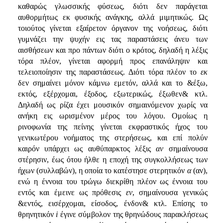
καθαρώς γλωσσικής φύσεως, διότι δεν παράγεται
αυθορμήτως εκ φυσικής ανάγκης, αλλά μιμητικώς. Ως
τοιούτος γίνεται εξαίρετον όργανον της νοήσεως, διότι
γυμνάζει την ψυχήν εις τας παραστάσεις άνευ των
αισθήσεων και προ πάντων διότι ο κρότος, δηλαδή η λέξις
τόρα πλέον, γίνεται αφορμή προς επανάληψιν και
τελειοποίησιν της παραστάσεως. Διότι τόρα πλέον το
εκ
δεν σημαίνει μόνον κάμνω εμετόν, αλλά και το &έξω,
εκτός, εξέρχομαι, έξοδος, εξωτερικώς, έξωθεν& κτλ.
Δηλαδή ως ρίζα έχει μουσικόν σημαινόμενον χωρίς να
ανήκη εις ωρισμένον μέρος του λόγου. Ομοίως η
ρινοφωνία της πείνης γίνεται εκφραστικός ήχος του
γενικωτέρου νοήματος της στερήσεως, και επί πολύν
καιρόν υπάρχει ως αυθύπαρκτος λέξις
αν
σημαίνουσα
στέρησιν, έως ότου ήλθε η εποχή της συγκολλήσεως των
ήχων (συλλαβών), η οποία το κατέστησε στερητικόν
α
(αν),
ενώ η έννοια του τρώγω διεκρίθη πλέον ως έννοια του
εντός και έμεινε ως πρόθεσις
εν
, σημαίνουσα γενικώς
&εντός, εισέρχομαι, είσοδος, ένδον& κτλ. Επίσης το
θρηνητικόν
i
έγινε σύμβολον της θρηνώδους παρακλήσεως