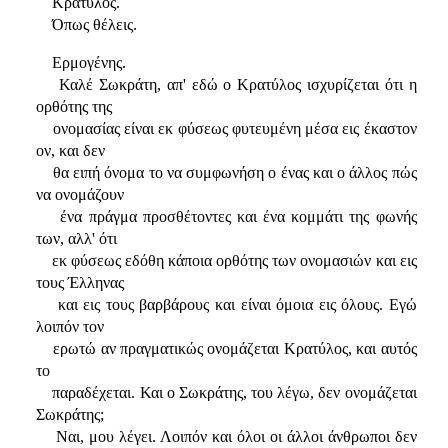
Κρατύλος.
Όπως θέλεις.
Ερμογένης.
Καλέ Σωκράτη, απ' εδώ ο Κρατύλος ισχυρίζεται ότι η
ορθότης της
ονομασίας είναι εκ φύσεως φυτευμένη μέσα εις έκαστον
ον, και δεν
θα ειπή όνομα το να συμφωνήση ο ένας και ο άλλος πώς
να ονομάζουν
ένα πράγμα προσθέτοντες και ένα κομμάτι της φωνής
των, αλλ' ότι
εκ φύσεως εδόθη κάποια ορθότης των ονομασιών και εις
τους Έλληνας
και εις τους βαρβάρους και είναι όμοια εις όλους. Εγώ
λοιπόν τον
ερωτώ αν πραγματικώς ονομάζεται Κρατύλος, και αυτός
το
παραδέχεται. Και ο Σωκράτης, του λέγω, δεν ονομάζεται
Σωκράτης;
Ναι, μου λέγει. Λοιπόν και όλοι οι άλλοι άνθρωποι δεν