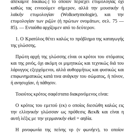
απέκαμνε δικαίως-] το οποίον περιέχει ετυμολογίας όχι
καθώς τας εννοούμεν σήμερον, αλλά την μουσικήν ή
λαϊκήν ετυμολογίαν (Wolksetymologie), και την
ετυμολογίαν των ριζών (ή πρώτων ονομάτων, σελ. 75 —
85). — Ενταύθα αρχίζομεν από το δεύτερον.
1. Ο Κρατύλος θέτει καλώς το πρόβλημα της καταγωγής
της γλώσσης.
Πρώτη αρχή της γλώσσης είναι οι κρότοι του στόματος
και της ρινός, όχι ακόμη οι μιμητικώς και τεχνικώς διά του
λάρυγγος εξερχόμενοι, αλλά αυθορμήτως και φυσικώς και
επιφωνηματικώς κατά τινα ανάγκην του σώματος, ή πόνον,
ή ανησυχίαν, ή πάθησιν.
Τοιούτος κρότος σαφέστατα διακρινόμενος είναι:
Ο κρότος του εμετού (εκ) ο οποίος διεσώθη καλώς εις
την ελληνικήν γλώσσαν ως πρόθεσις &εκ& και είναι η
αυτή λέξις με την γερμανικήν ekel = αηδία.
H ρινοφωνία της πείνης νρ (ν φωνήεν), το οποίον