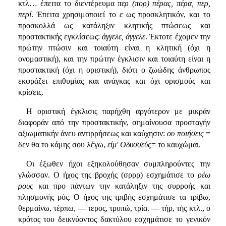
κτλ… έπειτα το διεντέρευμα
περ (πορ) πέρας, πέρα, περ,
περί
. Έπειτα χρησιμοποιεί το
ε
ως προσκλητικόν, και το
προσκολλά ως κατάληξιν κλητικής πτώσεως και
προστακτικής εγκλίσεως:
άγγελε, άγγελε
. Έκτοτε έχομεν την
πρώτην πτώσιν και τοιαύτη είναι η κλητική (όχι η
ονομαστική), και την πρώτην έγκλισιν και τοιαύτη είναι η
προστακτική (όχι η οριστική), διότι ο ζωώδης άνθρωπος
εκφράζει επιθυμίας και ανάγκας και όχι ορισμούς και
κρίσεις.
Η οριστική έγκλισις παρήχθη αργότερον με μικράν
διαφοράν από την προστακτικήν, σημαίνουσα προσταγήν
αξιωματικήν άνευ αντιρρήσεως και καύχησιν:
ου ποιήσεις
=
δεν θα το κάμης σου λέγω,
είμ' Οδυσσεύς
= το καυχώμαι.
Οι έξωθεν ήχοι εξηκολούθησαν συμπληρούντες την
γλώσσαν. Ο ήχος της βροχής (σρρρ) εσχημάτισε το
ρέω
ρους
και προ πάντων την κατάληξιν της συρροής και
πλησμονής ρός. Ο ήχος της τριβής εσχημάτισε τα τρίβω,
θερμαίνω, τέρπω, — τερος, τρυπώ, τρία. — τήρ, τής κτλ., ο
κρότος του δεικνύοντος δακτύλου εσχημάτισε το γενικόν