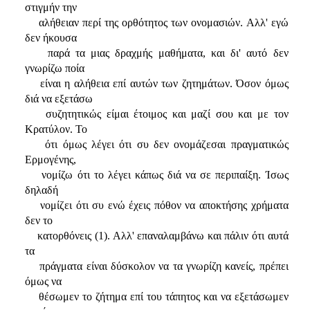
στιγμήν την
αλήθειαν περί της ορθότητος των ονομασιών. Αλλ' εγώ
δεν ήκουσα
παρά τα μιας δραχμής μαθήματα, και δι' αυτό δεν
γνωρίζω ποία
είναι η αλήθεια επί αυτών των ζητημάτων. Όσον όμως
διά να εξετάσω
συζητητικώς είμαι έτοιμος και μαζί σου και με τον
Κρατύλον. Το
ότι όμως λέγει ότι συ δεν ονομάζεσαι πραγματικώς
Ερμογένης,
νομίζω ότι το λέγει κάπως διά να σε περιπαίξη. Ίσως
δηλαδή
νομίζει ότι συ ενώ έχεις πόθον να αποκτήσης χρήματα
δεν το
κατορθόνεις (1). Αλλ' επαναλαμβάνω και πάλιν ότι αυτά
τα
πράγματα είναι δύσκολον να τα γνωρίζη κανείς, πρέπει
όμως να
θέσωμεν το ζήτημα επί του τάπητος και να εξετάσωμεν