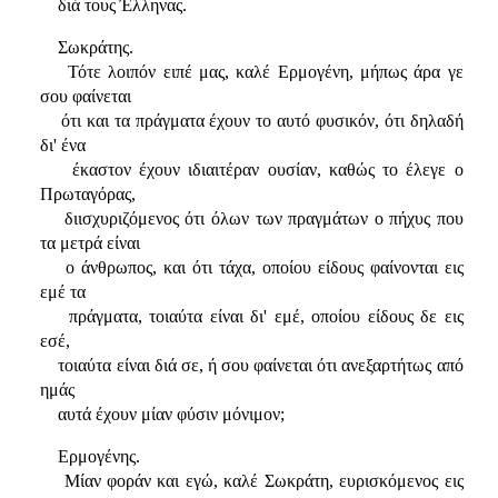
διά τους Έλληνας.
Σωκράτης.
Τότε λοιπόν ειπέ μας, καλέ Ερμογένη, μήπως άρα γε
σου φαίνεται
ότι και τα πράγματα έχουν το αυτό φυσικόν, ότι δηλαδή
δι' ένα
έκαστον έχουν ιδιαιτέραν ουσίαν, καθώς το έλεγε ο
Πρωταγόρας,
διισχυριζόμενος ότι όλων των πραγμάτων ο πήχυς που
τα μετρά είναι
ο άνθρωπος, και ότι τάχα, οποίου είδους φαίνονται εις
εμέ τα
πράγματα, τοιαύτα είναι δι' εμέ, οποίου είδους δε εις
εσέ,
τοιαύτα είναι διά σε, ή σου φαίνεται ότι ανεξαρτήτως από
ημάς
αυτά έχουν μίαν φύσιν μόνιμον;
Ερμογένης.
Μίαν φοράν και εγώ, καλέ Σωκράτη, ευρισκόμενος εις