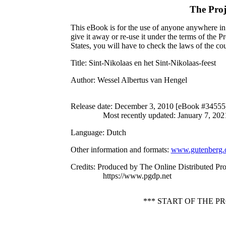
The Proj
This eBook is for the use of anyone anywhere in 
give it away or re-use it under the terms of the 
States, you will have to check the laws of the c
Title
: Sint-Nikolaas en het Sint-Nikolaas-feest
Author
: Wessel Albertus van Hengel
Release date
: December 3, 2010 [eBook #34555
Most recently updated: January 7, 202
Language
: Dutch
Other information and formats
:
www.gutenberg.
Credits
: Produced by The Online Distributed Pr
https://www.pgdp.net
*** START OF THE 