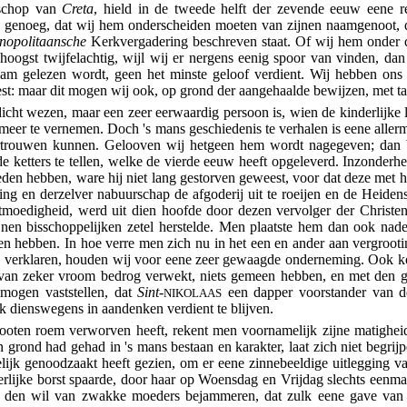
sschop van
Creta
, hield in de tweede helft der zevende eeuw eene r
ijk genoeg, dat wij hem onderscheiden moeten van zijnen naamgenoot, 
nopolitaansche
Kerkvergadering beschreven staat. Of wij hem onder d
hoogst twijfelachtig, wijl wij er nergens eenig spoor van vinden, dan 
naam gelezen wordt, geen het minste geloof verdient. Wij hebben ons
st: maar dit mogen wij ook, op grond der aangehaalde bewijzen, met ta
dicht wezen, maar een zeer eerwaardig persoon is, wien de kinderlijke 
eer te vernemen. Doch 's mans geschiedenis te verhalen is eene allerm
vertrouwen kunnen. Gelooven wij hetgeen hem wordt nagegeven; dan 
e ketters te tellen, welke de vierde eeuw heeft opgeleverd. Inzonderh
den hebben, ware hij niet lang gestorven geweest, voor dat deze met
ing en derzelver nabuurschap de afgoderij uit te roeijen en de Heidens
tmoedigheid, werd uit dien hoofde door dezen vervolger der Christe
nen bisschoppelijken zetel herstelde. Men plaatste hem dan ook nade
en hebben. In hoe verre men zich nu in het een en ander aan vergrootin
te verklaren, houden wij voor eene zeer gewaagde onderneming. Ook ko
an zeker vroom bedrog verwekt, niets gemeen hebben, en met den gee
l
mogen vaststellen, dat
Sint
-
een dapper voorstander van de
NIKOLAAS
 dienswegens in aandenken verdient te blijven.
ooten roem verworven heeft, rekent men voornamelijk zijne matighe
 grond had gehad in 's mans bestaan en karakter, laat zich niet begrij
delijk genoodzaakt heeft gezien, om er eene zinnebeeldige uitlegging 
erlijke borst spaarde, door haar op Woensdag en Vrijdag slechts eenmaal
m den wil van zwakke moeders bejammeren, dat zulk eene gave van 