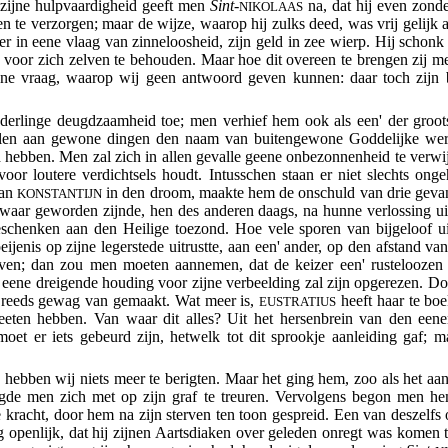
 zijne hulpvaardigheid geeft men
Sint
-
na, dat hij even zonde
NIKOLAAS
n te verzorgen; maar de wijze, waarop hij zulks deed, was vrij gelijk
 in eene vlaag van zinneloosheid, zijn geld in zee wierp. Hij schonk 
 voor zich zelven te behouden. Maar hoe dit overeen te brengen zij met 
 eene vraag, waarop wij geen antwoord geven kunnen: daar toch zijn
derlinge deugdzaamheid toe; men verhief hem ook als een' der groot
 velen aan gewone dingen den naam van buitengewone Goddelijke wer
id hebben. Men zal zich in allen gevalle geene onbezonnenheid te verw
oor loutere verdichtsels houdt. Intusschen staan er niet slechts 
aan
in den droom, maakte hem de onschuld van drie
geva
KONSTANTIJN
waar geworden zijnde, hen des anderen daags, na hunne verlossing uit 
eschenken aan den Heilige toezond. Hoe vele sporen van bijgeloof uit 
ijenis op zijne legerstede uitrustte, aan een' ander, op den afstand v
geven; dan zou men moeten aannemen, dat de keizer een' rusteloozen
 eene dreigende houding voor zijne verbeelding zal zijn opgerezen. Do
reeds gewag van gemaakt. Wat meer is,
heeft haar te boe
EUSTRATIUS
eten hebben. Van waar dit alles? Uit het hersenbrein van den eene
moet er iets gebeurd zijn, hetwelk tot dit sprookje aanleiding gaf; 
 hebben wij niets meer te berigten. Maar het ging hem, zoo als het aan
gde men zich met op zijn graf te treuren. Vervolgens begon men hem
 kracht, door hem na zijn sterven ten toon gespreid. Een van deszelfs
openlijk, dat hij zijnen Aartsdiaken over geleden onregt was komen t