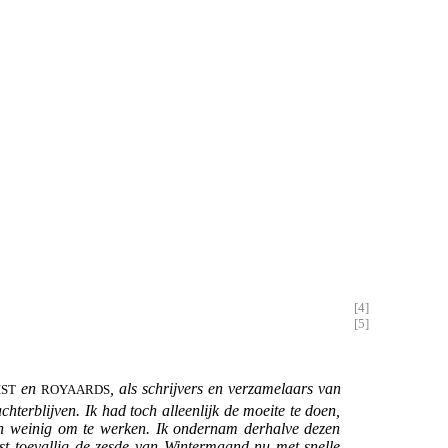
en
, als schrijvers en verzamelaars van
IST
ROYAARDS
chterblijven. Ik had toch alleenlijk de moeite te doen,
en weinig om te werken. Ik ondernam derhalve dezen
st toevallig de zesde van Wintermaand nu met snelle