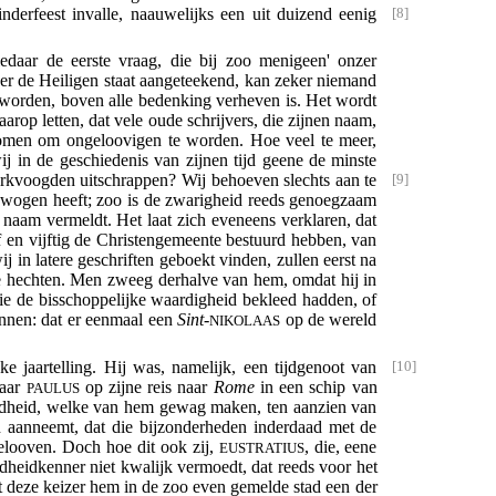
derfeest invalle, naauwelijks een uit duizend eenig
edaar de eerste vraag, die bij zoo menigeen' onzer
er de Heiligen staat aangeteekend, kan zeker niemand
 geworden, boven alle bedenking verheven is. Het wordt
arop letten, dat vele oude schrijvers, die zijnen naam,
 komen om ongeloovigen te worden. Hoe veel te meer,
j in de geschiedenis van zijnen tijd geene de minste
kerkvoogden uitschrappen? Wij behoeven slechts aan te
ewogen heeft; zoo is de zwarigheid reeds genoegzaam
naam vermeldt. Het laat zich eveneens verklaren, dat
f en vijftig de Christengemeente bestuurd hebben, van
in latere geschriften geboekt vinden, zullen eerst na
te hechten. Men zweeg derhalve van hem, omdat hij in
e de bisschoppelijke waardigheid bekleed hadden, of
ennen: dat er eenmaal een
Sint
-
op de wereld
NIKOLAAS
 jaartelling. Hij was, namelijk, een tijdgenoot van
waar
op zijne reis naar
Rome
in een schip van
PAULUS
 oudheid, welke van hem gewag maken, ten aanzien van
n aanneemt, dat die bijzonderheden inderdaad met de
gelooven. Doch hoe dit ook zij,
, die, eene
EUSTRATIUS
heidkenner niet kwalijk vermoedt, dat reeds voor het
t deze keizer hem in de zoo even gemelde stad een der