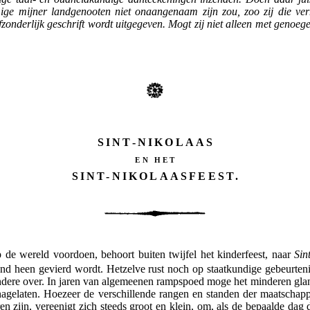
ge mijner landgenooten niet onaangenaam zijn zou, zoo zij die ve
fzonderlijk geschrift wordt uitgegeven. Mogt zij niet alleen met geno
SINT-NIKOLAAS
EN HET
SINT-NIKOLAASFEEST.
p de wereld voordoen, behoort buiten twijfel het kinderfeest, naar
Sin
nd heen gevierd wordt. Hetzelve rust noch op staatkundige gebeurteni
andere over. In jaren van algemeenen rampspoed moge het minderen gla
 nagelaten. Hoezeer de verschillende rangen en standen der maatschapp
en zijn, vereenigt zich steeds groot en klein, om, als de bepaalde dag d