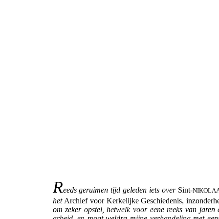
R
eeds geruimen tijd geleden iets over
Sint-
NIKOLA
het
Archief voor Kerkelijke Geschiedenis, inzonderh
om zeker opstel, hetwelk voor eene reeks van jare
arbeid, en mogt weldra mijne verhandeling met eeni