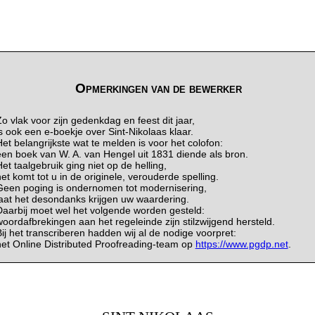
Opmerkingen van de bewerker
o vlak voor zijn gedenkdag en feest dit jaar,
s ook een e-boekje over Sint-Nikolaas klaar.
et belangrijkste wat te melden is voor het colofon:
een boek van W. A. van Hengel uit 1831 diende als bron.
et taalgebruik ging niet op de helling,
et komt tot u in de originele, verouderde spelling.
Geen poging is ondernomen tot modernisering,
laat het desondanks krijgen uw waardering.
Daarbij moet wel het volgende worden gesteld:
oordafbrekingen aan het regeleinde zijn stilzwijgend hersteld.
ij het transcriberen hadden wij al de nodige voorpret:
het Online Distributed Proofreading-team op
https://www.pgdp.net
.