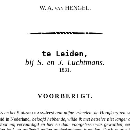
W. A. van HENGEL.
te Leiden,
bij S. en J. Luchtmans.
1831.
VOORBERIGT.
en het
Sint-
-feest
aan mijne vrienden, de Hoogleeraren
AS
NIKOLAAS
K
eid in Nederland
, beloofd hebbende, wilde ik met hetzelve niet langer a
n door mij vervaardigd en hier en daar voorgelezen was geworden, e
ge taal- en oudheidkundige aanteekeningen inzenden. Doch daar jui