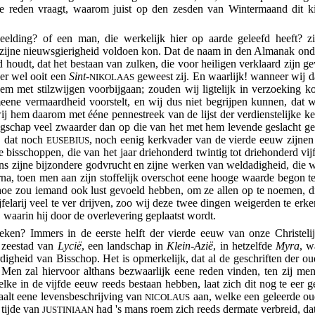
e reden vraagt, waarom juist op den zesden van Wintermaand dit kin
elding? of een man, die werkelijk hier op aarde geleefd heeft? zi
 zijne nieuwsgierigheid voldoen kon. Dat de naam in den Almanak ond
gd houdt, dat het bestaan van zulken, die voor heiligen verklaard zijn
 er wel ooit een
Sint
-
geweest zij. En waarlijk! wanneer wij da
NIKOLAAS
 hem met stilzwijgen voorbijgaan; zouden wij ligtelijk in verzoeking
ne vermaardheid voorstelt, en wij dus niet begrijpen kunnen, dat wi
j hem daarom met ééne pennestreek van de lijst
der verdienstelijke 
ngschap veel zwaarder dan op die van het met hem levende geslacht g
r, dat noch
, noch eenig kerkvader van de vierde eeuw zijnen 
EUSEBIUS
 bisschoppen, die van het jaar driehonderd twintig tot driehonderd vij
zijne bijzondere godvrucht en zijne werken van weldadigheid, die wij 
arna, toen men aan zijn stoffelijk overschot eene hooge waarde begon 
e zou iemand ook lust gevoeld hebben, om ze allen op te noemen, di
elarij veel te ver drijven, zoo wij deze twee dingen weigerden te erk
d, waarin hij door de overlevering geplaatst wordt.
en? Immers in de eerste helft der vierde eeuw van onze Christelijke
 zeestad van
Lycië
, een landschap in
Klein-Azië
, in hetzelfde
Myra
, 
digheid van Bisschop. Het is opmerkelijk, dat al de geschriften der
en zal hiervoor althans bezwaarlijk eene reden vinden, ten zij me
elke in de vijfde eeuw reeds bestaan hebben, laat zich dit nog te eer 
aalt eene levensbeschrijving van
aan, welke een geleerde oud
NICOLAUS
tijde van
had 's mans roem zich reeds dermate verbreid, da
JUSTINIAAN