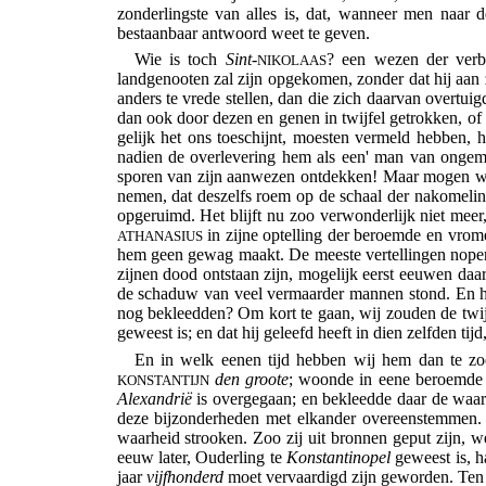
zonderlingste
van alles is, dat, wanneer men naar d
bestaanbaar antwoord weet te geven.
Wie is toch
Sint
-
? een wezen der verbe
NIKOLAAS
landgenooten zal zijn opgekomen, zonder dat hij aan
anders te vrede stellen, dan die zich daarvan overtui
dan ook door dezen en genen in twijfel getrokken, of
gelijk het ons toeschijnt, moesten vermeld hebben,
nadien de overlevering hem als een' man van ongemee
sporen van zijn aanwezen ontdekken! Maar mogen wi
nemen, dat deszelfs roem op de schaal der nakomeli
opgeruimd. Het blijft nu zoo verwonderlijk niet mee
in zijne optelling der beroemde en vrome
ATHANASIUS
hem geen gewag maakt. De meeste vertellingen nopens 
zijnen dood ontstaan zijn, mogelijk eerst eeuwen da
de schaduw van veel vermaarder mannen stond. En ho
nog bekleedden? Om kort te gaan, wij zouden de twijf
geweest is; en dat hij geleefd heeft in dien zelfden tij
En in welk eenen tijd hebben wij hem dan te zoek
den groote
; woonde in eene beroemde
KONSTANTIJN
Alexandrië
is overgegaan; en bekleedde daar de waar
deze bijzonderheden met elkander overeenstemmen. M
waarheid strooken. Zoo zij uit bronnen geput zijn, w
eeuw later, Ouderling te
Konstantinopel
geweest is, h
jaar
vijfhonderd
moet vervaardigd zijn geworden. Ten 