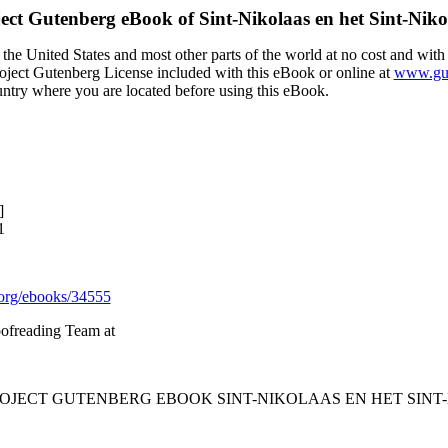
ect Gutenberg eBook of
Sint-Nikolaas en het Sint-Niko
the United States and most other parts of the world at no cost and with
Project Gutenberg License included with this eBook or online at
www.gut
ountry where you are located before using this eBook.
]
1
org/ebooks/34555
oofreading Team at
PROJECT GUTENBERG EBOOK SINT-NIKOLAAS EN HET SINT-