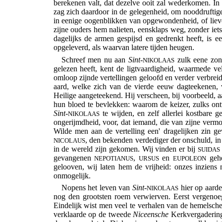
berekenen valt, dat dezelve ooit zal wederkomen. In
zag zich daardoor in de gelegenheid, om nooddruftige
in eenige oogenblikken van opgewondenheid, of liever
zijne ouders hem nalieten, eensklaps weg, zonder iets
dagelijks de armen gespijsd en gedrenkt heeft, is
opgeleverd, als waarvan latere tijden heugen.
Schreef men nu aan
Sint
-
zulk eene zon
NIKOLAAS
gelezen heeft, kent de ligtvaardigheid, waarmede
omloop zijnde vertellingen geloofd en verder verbre
aard, welke zich van de vierde eeuw dagteekenen, v
Heilige aangeteekend. Hij verscheen, bij voorbeeld, 
hun bloed te bevlekken: waarom de keizer, zulks ont
Sint
-
te wijden, en zelf allerlei kostbare g
NIKOLAAS
ongerijmdheid, voor, dat iemand, die van zijne vermoe
Wilde men aan de vertelling een' dragelijken zin 
, den bekenden verdediger der onschuld, in
NICOLAUS
in de wereld zijn gekomen. Wij vinden er bij
SUIDAS
gevangenen
,
en
gehe
NEPOTIANUS
URSUS
EUPOLEON
gelooven, wij laten hem de vrijheid: onzes inziens 
onmogelijk.
Nopens het leven van
Sint
-
hier op aarde
NIKOLAAS
nog den grootsten roem verwierven. Eerst vergenoe
Eindelijk wist men veel te verhalen van de hemelsche
verklaarde op de tweede
Niceensche
Kerkvergadering 