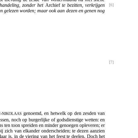
rhandeling, zonder het
Archief
te bezitten, verkrijgen
egen gelezen worden; maar ook aan dezen en genen nog
t
-
genoemd, en hetwelk op den zesden van
NIKOLAAS
ssen, noch op burgerlijke of godsdienstige wetten: en
ns ten toon spreiden en minder genoegen opleveren; er
ij zich van elkander onderscheiden; te dezen aanzien
aar is, in de viering van het feest te deelen. Doch het