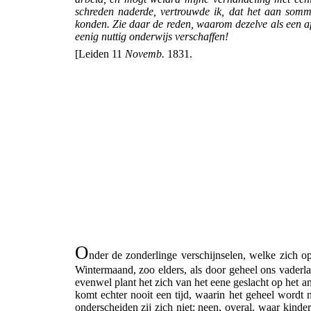
schreden naderde, vertrouwde ik,
dat het aan sommi
konden. Zie daar de reden, waarom dezelve als een a
eenig nuttig onderwijs verschaffen!
[Leiden 11
Novemb.
1831.
O
nder de zonderlinge verschijnselen, welke zich o
Wintermaand, zoo elders, als door geheel ons vaderla
evenwel plant het zich van het eene geslacht op het 
komt echter nooit een tijd, waarin het geheel wordt
onderscheiden zij zich niet: neen, overal, waar kinder