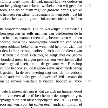
rling te werk ging. Hij had, namelijk, rijke ouders en
 aan het gedrag van
zekeren welbekenden wijsgeer, die
toch, zoo als de faam zegt, de gansche erfenis, welke
hetgeen een zijner lofredenaars in hem prijst, dat hij
 bisdom hem zulke groote inkomsten niet zal hebben
ste wonderdoenders. Die de Kerkelijke Geschiedenis
ken gegeven en zelfs mannen van verdiensten de in
ijten hebben, wanneer men de gebeurtenissen van dien
ongehoorde, maar ook onmogelijke wonderen van onzen
ngen soldaten bekend, en weêrhield hem, om zich met
den kerker, ernstig aanbeval, zich aan de dienst van
lateren tijd doen zich hier, te gelijk met die groote
an honderd uren, in eigen persoon zou verschenen zijn!
 nacht gehad heeft, en nu de gedaante van Bisschop
ch hoe het ook zij, de legende zelve moet reeds vroeg
k gesteld. Ja de overlevering zegt ons, dat de verloste
n of anderen bedrieger of dweeper? Wil iemand dit
maar de
zuivere waarheid te vinden, houden wij voor
 vele Heiligen gegaan is, dat zij zich na hunnen dood
 te vereeren als een' beschermer der ongelukkigen.
 opvolgers op den bisschoppelijken stoel,
,
THEODORUS
roosten, waarvoor hij echter geen' anderen grond had