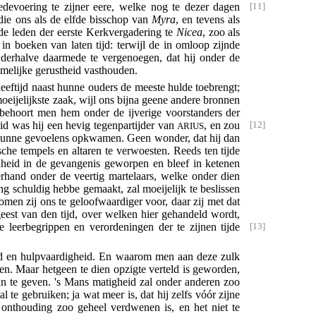
edevoering te zijner eere, welke nog te dezer dagen
die ons als de elfde bisschop van
Myra
, en tevens als
e leden der eerste Kerkvergadering te
Nicea
, zoo als
in boeken van laten tijd: terwijl de in omloop zijnde
 derhalve daarmede te vergenoegen, dat hij onder de
melijke gerustheid vasthouden.
leeftijd naast hunne ouders de meeste hulde toebrengt;
oeijelijkste zaak, wijl ons bijna geene andere bronnen
behoort men hem onder de ijverige voorstanders der
eid was hij een hevig tegenpartijder van
, en zou
ARIUS
 hunne gevoelens opkwamen. Geen wonder, dat hij dan
che tempels en altaren te verwoesten. Reeds ten tijde
nheid in de gevangenis geworpen en bleef in ketenen
rhand onder de veertig martelaars, welke onder dien
g schuldig hebbe gemaakt, zal moeijelijk te beslissen
men zij ons te geloofwaardiger voor, daar zij met dat
st van den tijd, over welken hier gehandeld wordt,
 leerbegrippen en verordeningen der te zijnen tijde
id en hulpvaardigheid. En waarom men aan deze zulk
pen. Maar hetgeen te dien opzigte verteld is geworden,
van te geven. 's Mans matigheid zal onder anderen zoo
 te gebruiken; ja wat meer is, dat hij zelfs vóór zijne
onthouding zoo geheel verdwenen is, en het niet te