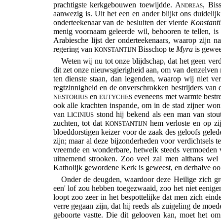
prachtigste kerkgebouwen toewijdde.
Andreas
, Bi
aanwezig is. Uit het een en ander blijkt ons duidel
onderteekenaar van de besluiten der vierde
Konstanti
menig voornaam geleerde wil, behooren te tellen, is 
Arabiesche lijst der onderteekenaars, waarop zijn 
regering van
Bisschop te
Myra
is gewee
KONSTANTIJN
Weten wij nu tot onze blijdschap, dat het geen ver
dit zet onze nieuwsgierigheid aan, om van denzelven m
ten dienste staan, dan legenden, waarop wij niet 
regtzinnigheid en de onverschrokken bestrijders
van d
en
eveneens met warmte bestre
NESTORIUS
EUTYCHES
ook alle krachten inspande, om in de stad zijner won
van
stond hij bekend als een man van stou
LICINIUS
zuchten, tot dat
hem verloste en op zij
KONSTANTIJN
bloeddorstigen keizer voor de zaak des geloofs geled
zijn; maar al deze bijzonderheden voor verdichtsels 
vreemde en wonderbare, hetwelk steeds vermoeden v
uitnemend strooken. Zoo veel zal men althans we
Katholijk gewordene Kerk is geweest, en derhalve ook
Onder de deugden, waardoor deze Heilige zich gr
een' lof zou hebben toegezwaaid, zoo het niet eenigen
loopt zoo zeer in het bespottelijke dat men zich ein
verre gegaan zijn, dat hij reeds als zuigeling de moed
geboorte vastte. Die dit gelooven kan, moet het o