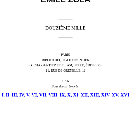
———
DOUZIÈME MILLE
———
PARIS
BIBLIOTHÈQUE-CHARPENTIER
G. CHARPENTIER ET E. FASQUELLE, ÉDITEURS
11, RUE DE GRENELLE, 11
—
1896
Tous droits réservés.
I,
II,
III,
IV,
V,
VI,
VII,
VIII,
IX,
X,
XI,
XII,
XIII,
XIV,
XV,
XVI