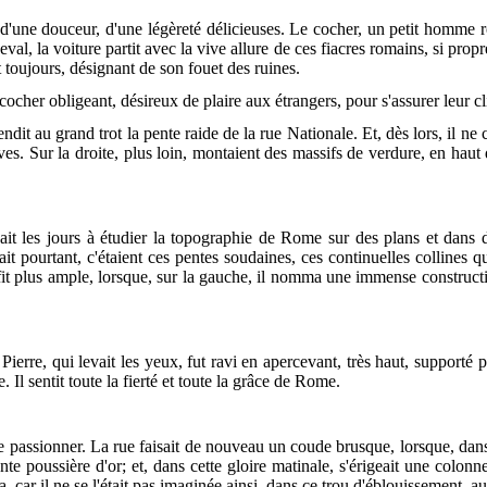
, d'une douceur, d'une légèreté délicieuses. Le cocher, un petit homme 
eval, la voiture partit avec la vive allure de ces fiacres romains, si prop
 toujours, désignant de son fouet des ruines.
cher obligeant, désireux de plaire aux étrangers, pour s'assurer leur cl
ndit au grand trot la pente raide de la rue Nationale. Et, dès lors, il n
uves. Sur la droite, plus loin, montaient des massifs de verdure, en haut
it les jours à étudier la topographie de Rome sur des plans et dans de
it pourtant, c'étaient ces pentes soudaines, ces continuelles collines q
it plus ample, lorsque, sur la gauche, il nomma une immense constructio
Pierre, qui levait les yeux, fut ravi en apercevant, très haut, supporté 
. Il sentit toute la fierté et toute la grâce de Rome.
le passionner. La rue faisait de nouveau un
coude brusque, lorsque, dans 
e poussière d'or; et, dans cette gloire matinale, s'érigeait une colonne
a, car il ne se l'était pas imaginée ainsi, dans ce trou d'éblouissement, 