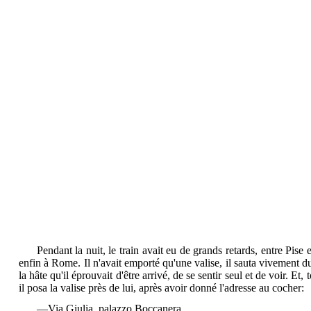
Pendant la nuit, le train avait eu de grands retards, entre Pise
enfin à Rome. Il n'avait emporté qu'une valise, il sauta vivement d
la hâte qu'il éprouvait d'être arrivé, de se sentir seul et de voir. E
il posa la valise près de lui, après avoir donné l'adresse au cocher:
—Via Giulia, palazzo Boccanera.