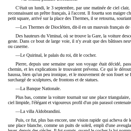
C'était un lundi, le 3 septembre, par une matinée de ciel clair
reconnaissant un prêtre français, à l'accent. Il fouetta son maigre ch
petit square, arrivé sur la place des
Thermes, il se retourna, souriant
—Les Thermes de Dioclétien, dit-il en un mauvais français de co
Des hauteurs du Viminal, où se trouve la Gare, la voiture desce
geste. Dans ce bout de large voie, il n'y avait que des bâtisses ne
ou caserne.
—Le Quirinal, le palais du roi, dit le cocher.
Pierre, depuis une semaine que son voyage était décidé, passa
chemin, et les explications le trouvaient prévenu. Ce qui le dérouta
haussa, bien qu'un peu ironique, et le mouvement de son fouet se f
surchargé de sculptures, de frontons et de statues.
—La Banque Nationale.
Plus bas, comme la voiture tournait sur une place triangulaire, 
ciel limpide, l'élégant et vigoureux profil d'un pin parasol centenaire
—La villa Aldobrandini.
Puis, ce fut, plus bas encore, une vision rapide qui acheva de 
une place blanche, comme un puits de soleil, empli d'une aveuglant
lever, depuis des siècles. Il fut surpris, quand le cocher la lui nomm