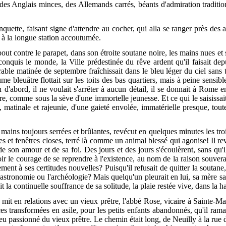
s, des Anglais minces, des Allemands carrés, béants d'admiration traditio
anquette, faisant signe d'attendre au cocher, qui alla se ranger près des
 à la longue station accoutumée.
ebout contre le parapet, dans son étroite soutane noire, les mains nues e
a conquis le monde,
la Ville prédestinée du rêve ardent qu'il faisait depu
irable matinée de septembre fraîchissait dans le bleu léger du ciel san
ume bleuâtre flottait sur les toits des bas quartiers, mais à peine sens
 d'abord, il ne voulait s'arrêter à aucun détail, il se donnait à Rome en
e, comme sous la sève d'une immortelle jeunesse. Et ce qui le saisissait,
it, matinale et rajeunie, d'une gaieté envolée, immatérielle presque, tou
mains toujours serrées et brûlantes, revécut en quelques minutes les troi
tes et fenêtres closes, terré là comme un animal blessé qui agonise! Il r
 de son amour et de sa foi. Des jours et des jours s'écoulèrent, sans qu'i
r le courage de se reprendre à l'existence, au nom de la raison souveraine
ement à ses certitudes nouvelles? Puisqu'il refusait de quitter la souta
'astronomie ou l'archéologie? Mais quelqu'un pleurait en lui, sa mère 
t la continuelle souffrance de sa solitude, la plaie restée vive, dans la 
le mit en relations avec un vieux prêtre, l'abbé Rose, vicaire à Sainte-Ma
es transformées en asile, pour les petits enfants abandonnés, qu'il rama
à peu passionné du vieux prêtre. Le chemin était long, de Neuilly à la rue 