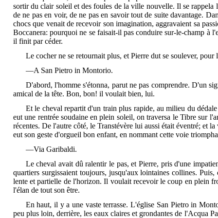
sortir du clair soleil et des foules de la ville nouvelle. Il se
rappela le
de ne pas en voir, de ne pas en savoir tout de suite davantage. Dans 
chocs que venait de recevoir son imagination, aggravaient sa passion
Boccanera: pourquoi ne se faisait-il pas conduire sur-le-champ à l'e
il finit par céder.
Le cocher ne se retournait plus, et Pierre dut se soulever, pour l
—A San Pietro in Montorio.
D'abord, l'homme s'étonna, parut ne pas comprendre. D'un signe 
amical de la tête. Bon, bon! il voulait bien, lui.
Et le cheval repartit d'un train plus rapide, au milieu du dédal
eut une rentrée soudaine en plein soleil, on traversa le Tibre sur l'
récentes. De l'autre côté, le Transtévère lui aussi était éventré; et
eut son geste d'orgueil bon enfant, en nommant cette voie triompha
—Via Garibaldi.
Le cheval avait dû ralentir le pas, et Pierre, pris d'une impatie
quartiers surgissaient toujours, jusqu'aux lointaines collines. Puis, 
lente et partielle de l'horizon. Il voulait recevoir le coup en plein 
l'élan de tout son être.
En haut, il y a une vaste terrasse. L'église San Pietro in Montor
peu plus loin, derrière, les eaux claires et grondantes de l'Acqua P