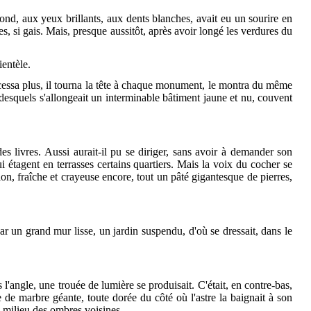
rond, aux yeux brillants, aux dents blanches, avait eu un sourire en
res, si gais. Mais, presque aussitôt, après avoir longé les verdures du
ientèle.
e cessa plus, il tourna la tête à chaque monument, le montra du même
 desquels s'allongeait un interminable bâtiment jaune et nu, couvent
s livres. Aussi aurait-il pu se diriger, sans avoir à demander son
ui étagent en terrasses certains quartiers. Mais la voix du cocher se
n, fraîche et crayeuse encore, tout un pâté gigantesque de pierres,
par un grand mur lisse, un jardin suspendu, d'où se dressait, dans le
l'angle, une trouée de lumière se produisait. C'était, en contre-bas,
 de marbre géante, toute dorée du côté où l'astre la baignait à son
au milieu des ombres voisines.