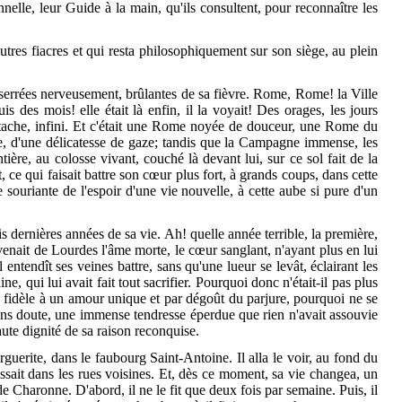
nnelle, leur Guide à la main, qu'ils consultent, pour reconnaître les
 autres fiacres et qui resta philosophiquement sur son siège, au plein
t serrées nerveusement, brûlantes de sa fièvre. Rome, Rome! la Ville
is des mois! elle était là enfin, il la voyait! Des orages, les jours
s tache, infini. Et c'était une Rome noyée de douceur, une Rome du
ible, d'une délicatesse de gaze; tandis que la Campagne immense, les
tière, au colosse vivant, couché là devant lui, sur ce sol fait de la
 ce qui faisait battre son cœur plus fort, à grands coups, dans cette
te souriante de l'espoir d'une vie nouvelle, à cette aube si pure d'un
s dernières années de sa vie. Ah! quelle année terrible, la première,
evenait de Lourdes l'âme morte, le cœur sanglant, n'ayant plus en lui
l entendît ses veines battre, sans qu'une lueur se levât, éclairant les
, qui lui avait fait tout sacrifier. Pourquoi donc n'était-il pas plus
ne, fidèle à un amour unique et par dégoût du parjure, pourquoi ne se
sans doute, une immense tendresse éperdue que rien n'avait assouvie
haute dignité de sa raison reconquise.
rguerite, dans le faubourg Saint-Antoine. Il alla le voir, au fond du
ssait dans les rues voisines. Et, dès ce moment, sa vie changea, un
de Charonne. D'abord, il ne le fit que deux fois par semaine. Puis, il