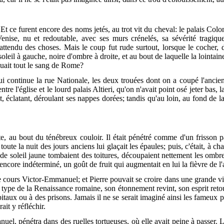
Et ce furent encore des noms jetés, au trot vit du cheval: le palais Colo
enise, nu et redoutable, avec ses murs crénelés, sa sévérité tragiqu
inattendu des choses. Mais le coup fut rude surtout, lorsque le cocher,
soleil à gauche, noire d'ombre à droite, et au bout de laquelle la lointai
fluait tout le sang de Rome?
i continue la rue Nationale, les deux trouées dont on a coupé l'ancie
tre l'église et le lourd palais Altieri, qu'on n'avait point osé jeter bas, 
, éclatant, déroulant
ses nappes dorées; tandis qu'au loin, au fond de l
te, au bout du ténébreux couloir. Il était pénétré comme d'un frisson p
toute la nuit des jours anciens lui glaçait les épaules; puis, c'était, à 
 de soleil jaune tombaient des toitures, découpaient nettement les ombres
l, encore indéterminé, un goût de fruit qui augmentait en lui la fièvre de l'
le cours Victor-Emmanuel; et Pierre pouvait se croire dans une grande vi
pe de la Renaissance romaine, son étonnement revint, son esprit retourna
itaux ou à des prisons. Jamais il ne se serait imaginé ainsi les fameux p
ait y réfléchir.
 pénétra dans des ruelles tortueuses, où elle avait peine à passer. Le ca