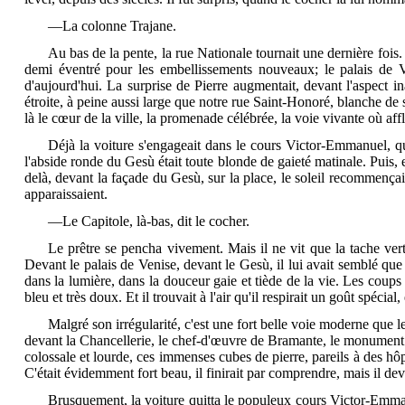
—La colonne Trajane.
Au bas de la pente, la rue Nationale tournait une dernière fois. 
demi éventré pour les embellissements nouveaux; le palais de V
d'aujourd'hui. La surprise de Pierre augmentait, devant l'aspect 
étroite, à peine aussi large que notre rue Saint-Honoré, blanche de 
là le cœur de la ville, la promenade célébrée, la voie vivante où af
Déjà la voiture s'engageait dans le cours Victor-Emmanuel, qu
l'abside ronde du Gesù était toute blonde de gaieté matinale. Puis, en
delà, devant la façade du Gesù, sur la place, le soleil recommençait
apparaissaient.
—Le Capitole, là-bas, dit le cocher.
Le prêtre se pencha vivement. Mais il ne vit que la tache ver
Devant le palais de Venise, devant le Gesù, il lui avait semblé que 
dans la lumière, dans la douceur gaie et tiède de la vie. Les coups
bleu et très doux. Et il trouvait à l'air qu'il respirait un goût spécia
Malgré son irrégularité, c'est une fort belle voie moderne que 
devant la Chancellerie, le chef-d'œuvre de Bramante, le monument ty
colossale et lourde, ces immenses cubes de pierre, pareils à des hôp
C'était évidemment fort beau, il finirait par comprendre, mais il devr
Brusquement, la voiture quitta le populeux cours Victor-Emmanuel,