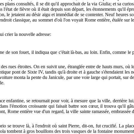
s plans consultés, il se dit qu'il approchait de la via Giulia; et sa curios
l'état de fièvre où il était depuis son départ, les étonnements qu'il éprou
, le jetaient au désir aigu et immédiat de se contenter. Neuf heures son
ndroit classique, au sommet d'où l'on voyait Rome entière, étalée sur les 
ui crier la nouvelle adresse:
de son fouet, il indiqua que c'était là-bas, au loin. Enfin, comme le pr
e des rues étroites. On en suivit une, étranglée entre de hauts murs, où
antique pont de Sixte IV, tandis qu'à droite et à gauche s'étendaient les
 la voiture monta la pente du Janicule, par une voie large qui portait, sur
le.
nce enfantine, se retournait pour voir, à mesure que la ville, derrière l
dans l'émotion croissante qui faisait battre son cœur, il trouva qu'il gâta
front, Rome entière vue d'un regard, la ville sainte ramassée, embrassée d
io se trouve là, à l'endroit où saint Pierre, dit-on, fut crucifié. La plac
aola tombent à gros bouillons des trois vasques de la fontaine monumenta