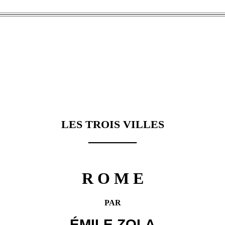
LES TROIS VILLES
———
R O M E
PAR
ÉMILE ZOLA