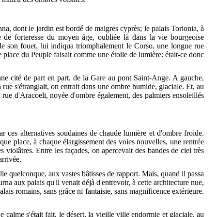
nna, dont le jardin est bordé de maigres cyprès; le palais Torlonia, à
e de forteresse du moyen âge, oubliée là dans la vie bourgeoise
 de son fouet, lui indiqua triomphalement le Corso, une longue rue
ne place du Peuple faisait comme une étoile de lumière: était-ce donc
nne cité de part en part, de la Gare au pont Saint-Ange. A gauche,
la rue s'étranglait, on entrait dans une ombre humide, glaciale. Et, au
a rue d'Aracoeli, noyée d'ombre également, des palmiers ensoleillés
ar ces alternatives soudaines de chaude lumière et d'ombre froide.
chaque place, à chaque élargissement des voies nouvelles, une rentrée
 violâtres. Entre les façades, on apercevait des bandes de ciel très
arrivée.
lle quelconque, aux vastes bâtisses de rapport. Mais, quand il passa
 aux palais qu'il venait déjà d'entrevoir, à cette architecture nue,
alais romains, sans grâce ni fantaisie, sans magnificence extérieure.
lme s'était fait, le désert, la vieille ville endormie et glaciale, au