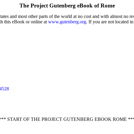
The Project Gutenberg eBook of
Rome
tes and most other parts of the world at no cost and with almost no res
th this eBook or online at
www.gutenberg.org
. If you are not located i
34528
*** START OF THE PROJECT GUTENBERG EBOOK ROME **