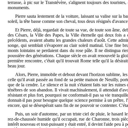
terrasse, à pic sur le Transtévère, s'alignent toujours des touriste
monuments.
Pierre sauta lestement de la voiture, laissant sa valise sur la b
soleil, la tête basse comme son cheval, tous deux résignés d'avance
Et Pierre, déjà, regardait de toute sa vue, de toute son âme, d
des Césars, la Ville des Papes, la Ville éternelle qui deux fois 
précédents, avaient abattu les grandes chaleurs d'août. Cette adm
songe, qui semblait s'évaporer au clair soleil matinal. Une fine br
monts lointains se perdaient dans du rose pâle. Il ne distingua rien
poussière des générations. Chaque siècle en avait renouvelé la gloir
première rencontre, c'était qu'il trouvait Rome telle qu'il la désira
beau jour.
Alors, Pierre, immobile et debout devant l'horizon sublime, les 
celle qu'il avait passée au fond de sa petite maison de Neuilly, por
que de la cendre. Le silence et la nuit s'étaient faits sur les ruines
ténèbres de son abandon. Il vivait machinalement, il attendait d'avoi
résistant
et plus fort, pourquoi ne conformait-il pas sa vie tranquill
donnait-il pas pour besogne quelque science permise à un prêtre, l
encore, qui se désespérait sans fin de ne pouvoir se contenter. C'étai
Puis, un soir d'automne, par un triste ciel de pluie, le hasard 
rez-de-chaussée humide qu'il occupait, rue de Charonne, trois pièc
intérêt nouveau et tout-puissant y était entré, il devint l'aide peu 