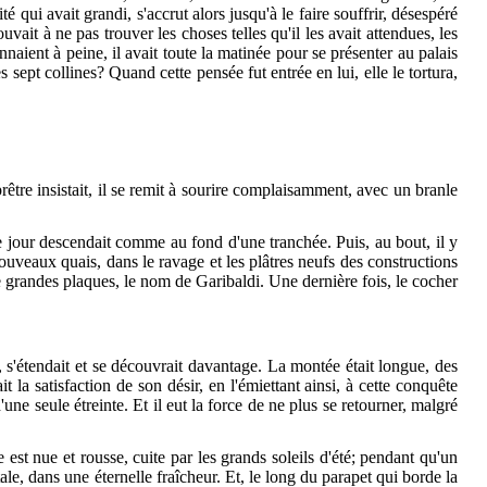
ité qui avait grandi, s'accrut alors jusqu'à le faire souffrir, désespéré
vait à ne pas trouver les choses telles qu'il les avait attendues, les
naient à peine, il avait toute la matinée pour se présenter au palais
sept collines? Quand cette pensée fut entrée en lui, elle le tortura,
être insistait, il se remit à sourire complaisamment, avec un branle
 le jour descendait comme au fond d'une tranchée. Puis, au bout, il y
 nouveaux quais, dans le ravage et les plâtres neufs des constructions
 de grandes plaques, le nom de Garibaldi. Une dernière fois, le cocher
ui, s'étendait et se découvrait davantage. La montée était longue, des
it la satisfaction de son désir, en l'émiettant ainsi, à cette conquête
'une seule étreinte. Et il eut la force de ne plus se retourner, malgré
e est nue et rousse, cuite par les grands soleils d'été; pendant qu'un
le, dans une éternelle fraîcheur. Et, le long du parapet qui borde la