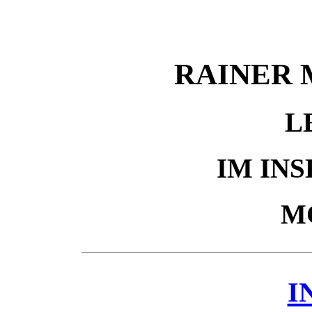
RAINER 
L
IM IN
M
I