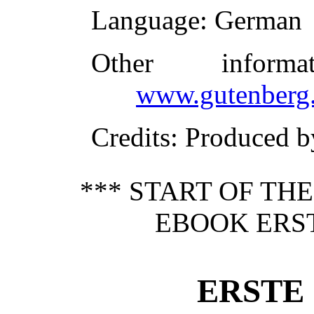
Language
: German
Other inform
www.gutenberg.
Credits
: Produced 
*** START OF TH
EBOOK ERST
ERSTE